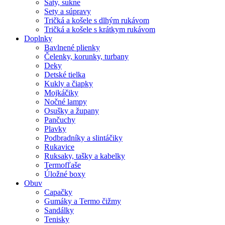
Šaty, sukne
Sety a súpravy
Tričká a košele s dlhým rukávom
Tričká a košele s krátkym rukávom
Doplnky
Bavlnené plienky
Čelenky, korunky, turbany
Deky
Detské tielka
Kukly a čiapky
Mojkáčiky
Nočné lampy
Osušky a župany
Pančuchy
Plavky
Podbradníky a slintáčiky
Rukavice
Ruksaky, tašky a kabelky
Termofľaše
Úložné boxy
Obuv
Capačky
Gumáky a Termo čižmy
Sandálky
Tenisky