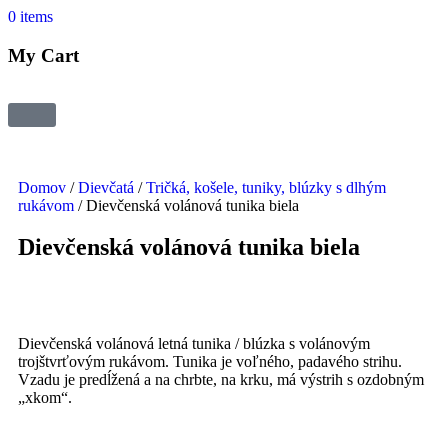
0
items
My Cart
Domov
/
Dievčatá
/
Tričká, košele, tuniky, blúzky s dlhým
rukávom
/ Dievčenská volánová tunika biela
Dievčenská volánová tunika biela
Dievčenská volánová letná tunika / blúzka s volánovým
trojštvrťovým rukávom. Tunika je voľného, padavého strihu.
Vzadu je predĺžená a na chrbte, na krku, má výstrih s ozdobným
„xkom“.