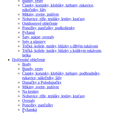
Bundy, vesty
Čiapky, korunky, klobúky, turbany, rukavice,
nákrčníky, šály
Mikiny, svetre, pulóvre
Nohavice, rifle, tepláky, legíny, kraťasy
Outdoorové oblečenie
Ponožky, pančušky, podkolienky
Pyžamá
Šaty, sukne, overaly
Sety a súpravy
Tričká, košele, tuniky, blúzky s dlhým rukávom
Tričká, košele, tuniky, blúzky s krátkym rukávom,
tielka
Dojčenské oblečenie
Body
Bundy, vesty
Čiapky, korunky, klobúky, turbany, podbradníky,
rukavice, nákrčníky, šály
Dupačky a Polodupačky
Mikiny, svetre, pulóvre
Na krstiny
Nohavice, rifle, tepláky, legíny, kraťasy
Overaly
Ponožky, pančušky
Pyžamká