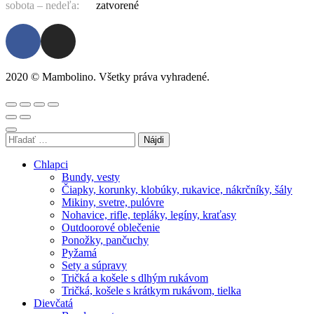
sobota – nedeľa:
zatvorené
2020 © Mambolino. Všetky práva vyhradené.
Chlapci
Bundy, vesty
Čiapky, korunky, klobúky, rukavice, nákrčníky, šály
Mikiny, svetre, pulóvre
Nohavice, rifle, tepláky, legíny, kraťasy
Outdoorové oblečenie
Ponožky, pančuchy
Pyžamá
Sety a súpravy
Tričká a košele s dlhým rukávom
Tričká, košele s krátkym rukávom, tielka
Dievčatá