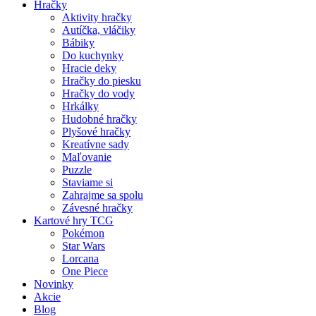
Hračky
Aktivity hračky
Autíčka, vláčiky
Bábiky
Do kuchynky
Hracie deky
Hračky do piesku
Hračky do vody
Hrkálky
Hudobné hračky
Plyšové hračky
Kreatívne sady
Maľovanie
Puzzle
Staviame si
Zahrajme sa spolu
Závesné hračky
Kartové hry TCG
Pokémon
Star Wars
Lorcana
One Piece
Novinky
Akcie
Blog