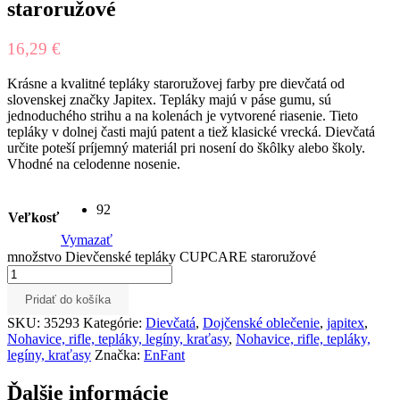
staroružové
16,29
€
Krásne a kvalitné tepláky staroružovej farby pre dievčatá od
slovenskej značky Japitex. Tepláky majú v páse gumu, sú
jednoduchého strihu a na kolenách je vytvorené riasenie. Tieto
tepláky v dolnej časti majú patent a tiež klasické vrecká. Dievčatá
určite poteší príjemný materiál pri nosení do škôlky alebo školy.
Vhodné na celodenne nosenie.
92
Veľkosť
Vymazať
množstvo Dievčenské tepláky CUPCARE staroružové
Pridať do košíka
SKU:
35293
Kategórie:
Dievčatá
,
Dojčenské oblečenie
,
japitex
,
Nohavice, rifle, tepláky, legíny, kraťasy
,
Nohavice, rifle, tepláky,
legíny, kraťasy
Značka:
EnFant
Ďalšie informácie