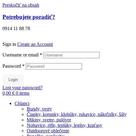
Preskočiť na obsah
Potrebujete poradiť?
0914 11 88 78
Sign in
Create an Account
Username or email
*
Password
*
Login
Lost your password?
0,00 €
0
items
Chlapci
Bundy, vesty
Čiapky, korunky, klobúky, rukavice, nákrčníky, šály
Mikiny, svetre, pulóvre
Nohavice, rifle, tepláky, legíny, kraťasy
Outdoorové oblečenie