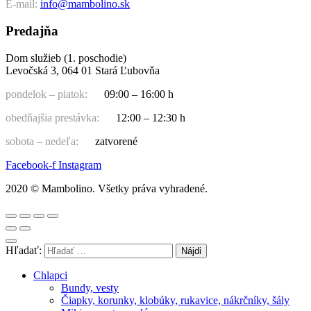
E-mail:
info@mambolino.sk
Predajňa
Dom služieb (1. poschodie)
Levočská 3, 064 01 Stará Ľubovňa
pondelok – piatok:
09:00 – 16:00 h
obedňajšia prestávka:
12:00 – 12:30 h
sobota – nedeľa:
zatvorené
Facebook-f
Instagram
2020 © Mambolino. Všetky práva vyhradené.
Hľadať:
Chlapci
Bundy, vesty
Čiapky, korunky, klobúky, rukavice, nákrčníky, šály