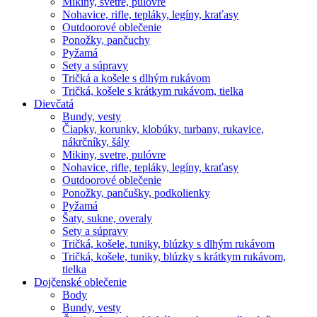
Mikiny, svetre, pulóvre
Nohavice, rifle, tepláky, legíny, kraťasy
Outdoorové oblečenie
Ponožky, pančuchy
Pyžamá
Sety a súpravy
Tričká a košele s dlhým rukávom
Tričká, košele s krátkym rukávom, tielka
Dievčatá
Bundy, vesty
Čiapky, korunky, klobúky, turbany, rukavice,
nákrčníky, šály
Mikiny, svetre, pulóvre
Nohavice, rifle, tepláky, legíny, kraťasy
Outdoorové oblečenie
Ponožky, pančušky, podkolienky
Pyžamá
Šaty, sukne, overaly
Sety a súpravy
Tričká, košele, tuniky, blúzky s dlhým rukávom
Tričká, košele, tuniky, blúzky s krátkym rukávom,
tielka
Dojčenské oblečenie
Body
Bundy, vesty