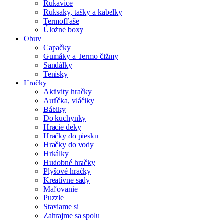
Rukavice
Ruksaky, tašky a kabelky
Termofľaše
Úložné boxy
Obuv
Capačky
Gumáky a Termo čižmy
Sandálky
Tenisky
Hračky
Aktivity hračky
Autíčka, vláčiky
Bábiky
Do kuchynky
Hracie deky
Hračky do piesku
Hračky do vody
Hrkálky
Hudobné hračky
Plyšové hračky
Kreatívne sady
Maľovanie
Puzzle
Staviame si
Zahrajme sa spolu