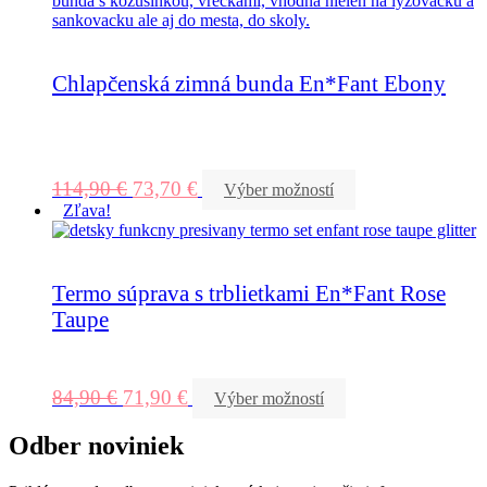
Chlapčenská zimná bunda En*Fant Ebony
114,90
€
73,70
€
Výber možností
Zľava!
Termo súprava s trblietkami En*Fant Rose
Taupe
84,90
€
71,90
€
Výber možností
Odber noviniek