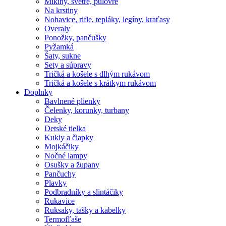
Mikiny, svetre, pulóvre
Na krstiny
Nohavice, rifle, tepláky, legíny, kraťasy
Overaly
Ponožky, pančušky
Pyžamká
Šaty, sukne
Sety a súpravy
Tričká a košele s dlhým rukávom
Tričká a košele s krátkym rukávom
Doplnky
Bavlnené plienky
Čelenky, korunky, turbany
Deky
Detské tielka
Kukly a čiapky
Mojkáčiky
Nočné lampy
Osušky a župany
Pančuchy
Plavky
Podbradníky a slintáčiky
Rukavice
Ruksaky, tašky a kabelky
Termofľaše