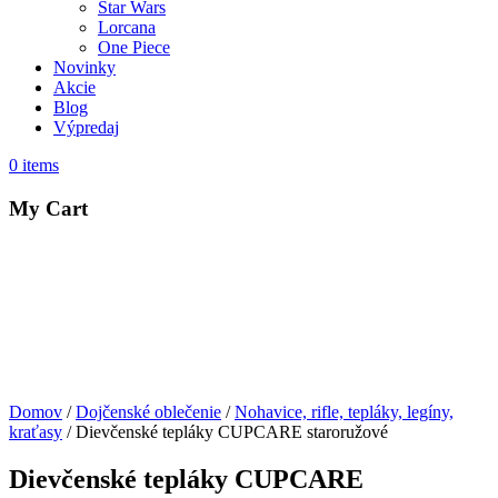
Star Wars
Lorcana
One Piece
Novinky
Akcie
Blog
Výpredaj
0
items
My Cart
Domov
/
Dojčenské oblečenie
/
Nohavice, rifle, tepláky, legíny,
kraťasy
/ Dievčenské tepláky CUPCARE staroružové
Dievčenské tepláky CUPCARE