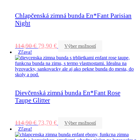
Chlapčenská zimná bunda En*Fant Parisian
Night
114,90
€
79,90
€
Výber možností
Zľava!
Dievčenská zimná bunda En*Fant Rose
Taupe Glitter
114,90
€
73,70
€
Výber možností
Zľava!