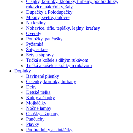
Čiapky, korunky, klobúky, turbany, podbradníky,
rukavice, nákrčníky, šály
Dupačky a Polodupačky
Mikiny, svetre, pulóvre
Na krstiny
Nohavice, rifle, tepláky, legíny, kraťasy
Overaly
Ponožky, pančušky
Pyžamká
Šaty, sukne
Sety a súpravy
Tričká a košele s dlhým rukávom
Tričká a košele s krátkym rukávom
Doplnky
Bavlnené plienky
Čelenky, korunky, turbany
Deky
Detské tielka
Kukly a čiapky
Mojkáčiky
Nočné lampy
Osušky a župany
Pančuchy
Plavky
Podbradníky a slintáčiky