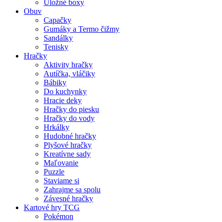
Úložné boxy
Obuv
Capačky
Gumáky a Termo čižmy
Sandálky
Tenisky
Hračky
Aktivity hračky
Autíčka, vláčiky
Bábiky
Do kuchynky
Hracie deky
Hračky do piesku
Hračky do vody
Hrkálky
Hudobné hračky
Plyšové hračky
Kreatívne sady
Maľovanie
Puzzle
Staviame si
Zahrajme sa spolu
Závesné hračky
Kartové hry TCG
Pokémon