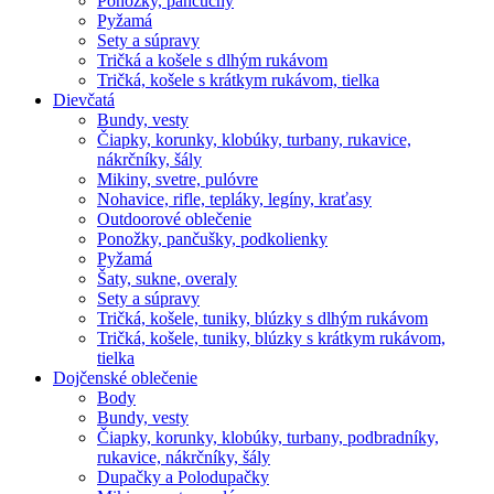
Ponožky, pančuchy
Pyžamá
Sety a súpravy
Tričká a košele s dlhým rukávom
Tričká, košele s krátkym rukávom, tielka
Dievčatá
Bundy, vesty
Čiapky, korunky, klobúky, turbany, rukavice,
nákrčníky, šály
Mikiny, svetre, pulóvre
Nohavice, rifle, tepláky, legíny, kraťasy
Outdoorové oblečenie
Ponožky, pančušky, podkolienky
Pyžamá
Šaty, sukne, overaly
Sety a súpravy
Tričká, košele, tuniky, blúzky s dlhým rukávom
Tričká, košele, tuniky, blúzky s krátkym rukávom,
tielka
Dojčenské oblečenie
Body
Bundy, vesty
Čiapky, korunky, klobúky, turbany, podbradníky,
rukavice, nákrčníky, šály
Dupačky a Polodupačky