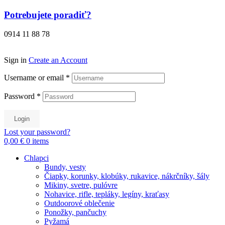
Preskočiť
Potrebujete poradiť?
na
obsah
0914 11 88 78
Sign in
Create an Account
Username or email
*
Password
*
Login
Lost your password?
0,00 €
0
items
Chlapci
Bundy, vesty
Čiapky, korunky, klobúky, rukavice, nákrčníky, šály
Mikiny, svetre, pulóvre
Nohavice, rifle, tepláky, legíny, kraťasy
Outdoorové oblečenie
Ponožky, pančuchy
Pyžamá