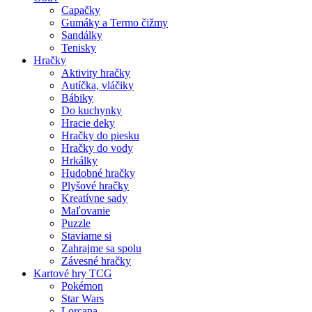
Capačky
Gumáky a Termo čižmy
Sandálky
Tenisky
Hračky
Aktivity hračky
Autíčka, vláčiky
Bábiky
Do kuchynky
Hracie deky
Hračky do piesku
Hračky do vody
Hrkálky
Hudobné hračky
Plyšové hračky
Kreatívne sady
Maľovanie
Puzzle
Staviame si
Zahrajme sa spolu
Závesné hračky
Kartové hry TCG
Pokémon
Star Wars
Lorcana