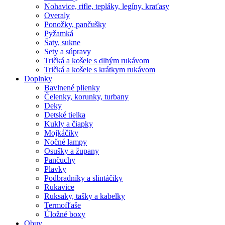
Nohavice, rifle, tepláky, legíny, kraťasy
Overaly
Ponožky, pančušky
Pyžamká
Šaty, sukne
Sety a súpravy
Tričká a košele s dlhým rukávom
Tričká a košele s krátkym rukávom
Doplnky
Bavlnené plienky
Čelenky, korunky, turbany
Deky
Detské tielka
Kukly a čiapky
Mojkáčiky
Nočné lampy
Osušky a župany
Pančuchy
Plavky
Podbradníky a slintáčiky
Rukavice
Ruksaky, tašky a kabelky
Termofľaše
Úložné boxy
Obuv