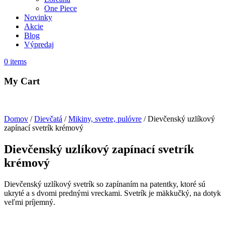
One Piece
Novinky
Akcie
Blog
Výpredaj
0
items
My Cart
Domov
/
Dievčatá
/
Mikiny, svetre, pulóvre
/ Dievčenský uzlíkový
zapínací svetrík krémový
Dievčenský uzlíkový zapínací svetrík
krémový
Dievčenský uzlíkový svetrík so zapínaním na patentky, ktoré sú
ukryté a s dvomi prednými vreckami. Svetrík je mäkkučký, na dotyk
veľmi príjemný.