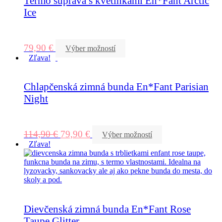
Termo súprava s kvetinkami En*Fant Arctic
Ice
79,90
€
Výber možností
Zľava!
Chlapčenská zimná bunda En*Fant Parisian
Night
114,90
€
79,90
€
Výber možností
Zľava!
Dievčenská zimná bunda En*Fant Rose
Taupe Glitter