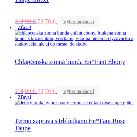
114,90
€
73,70
€
Výber možností
Zľava!
Chlapčenská zimná bunda En*Fant Ebony
114,90
€
73,70
€
Výber možností
Zľava!
Termo súprava s trblietkami En*Fant Rose
Taupe