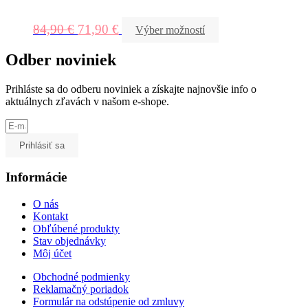
84,90
€
71,90
€
Výber možností
Odber noviniek
Prihláste sa do odberu noviniek a získajte najnovšie info o
aktuálnych zľavách v našom e-shope.
Prihlásiť sa
Informácie
O nás
Kontakt
Obľúbené produkty
Stav objednávky
Môj účet
Obchodné podmienky
Reklamačný poriadok
Formulár na odstúpenie od zmluvy