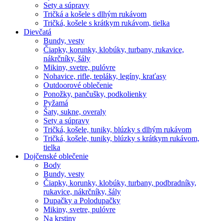
Sety a súpravy
Tričká a košele s dlhým rukávom
Tričká, košele s krátkym rukávom, tielka
Dievčatá
Bundy, vesty
Čiapky, korunky, klobúky, turbany, rukavice,
nákrčníky, šály
Mikiny, svetre, pulóvre
Nohavice, rifle, tepláky, legíny, kraťasy
Outdoorové oblečenie
Ponožky, pančušky, podkolienky
Pyžamá
Šaty, sukne, overaly
Sety a súpravy
Tričká, košele, tuniky, blúzky s dlhým rukávom
Tričká, košele, tuniky, blúzky s krátkym rukávom,
tielka
Dojčenské oblečenie
Body
Bundy, vesty
Čiapky, korunky, klobúky, turbany, podbradníky,
rukavice, nákrčníky, šály
Dupačky a Polodupačky
Mikiny, svetre, pulóvre
Na krstiny