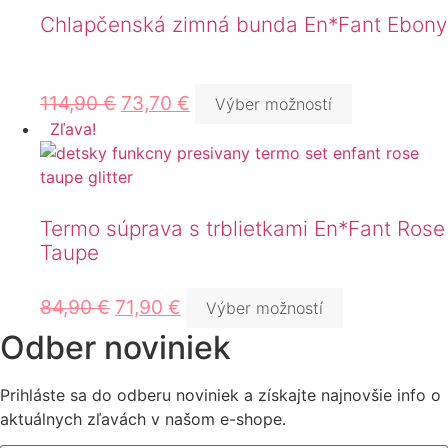
Chlapčenská zimná bunda En*Fant Ebony
114,90
€
73,70
€
Výber možností
Zľava!
Termo súprava s trblietkami En*Fant Rose
Taupe
84,90
€
71,90
€
Výber možností
Odber noviniek
Prihláste sa do odberu noviniek a získajte najnovšie info o
aktuálnych zľavách v našom e-shope.