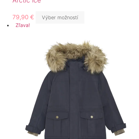
Arctic Ice
79,90
€
Výber možností
Zľava!