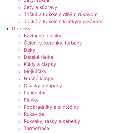
Šaty, sukne
Sety a súpravy
Tričká a košele s dlhým rukávom
Tričká a košele s krátkym rukávom
Doplnky
Bavlnené plienky
Čelenky, korunky, turbany
Deky
Detské tielka
Kukly a čiapky
Mojkáčiky
Nočné lampy
Osušky a župany
Pančuchy
Plavky
Podbradníky a slintáčiky
Rukavice
Ruksaky, tašky a kabelky
Termofľaše