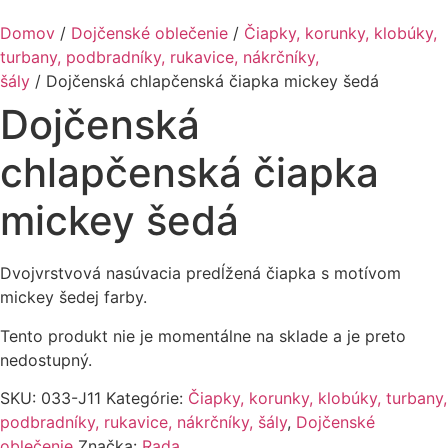
Domov
/
Dojčenské oblečenie
/
Čiapky, korunky, klobúky,
turbany, podbradníky, rukavice, nákrčníky,
šály
/ Dojčenská chlapčenská čiapka mickey šedá
Dojčenská
chlapčenská čiapka
mickey šedá
Dvojvrstvová nasúvacia predĺžená čiapka s motívom
mickey šedej farby.
Tento produkt nie je momentálne na sklade a je preto
nedostupný.
SKU:
033-J11
Kategórie:
Čiapky, korunky, klobúky, turbany,
podbradníky, rukavice, nákrčníky, šály
,
Dojčenské
oblečenie
Značka:
Rada