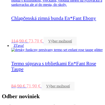
Chlapčenská zimná bunda En*Fant Ebony
114,90
€
73,70
€
Výber možností
Zľava!
Termo súprava s trblietkami En*Fant Rose
Taupe
84,90
€
71,90
€
Výber možností
Odber noviniek