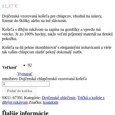
11,17
€
Dojčenská vzorovaná košeľa pre chlapcov, vhodná na oslavy,
fotenie do škôlky alebo na iné slávnosti.
Košeľa s dlhým rukávom sa zapína na gombíky a vpredu má
vrecko. Je zo 100% bavlny, takže veľmi príjemný materiál na detskú
pokožku.
Košeľa sa dá pekne skombinovať s elegantnými nohavicami a viete
tak vašim chlapcom zladiť pekný dokonalý outfit.
92
Veľkosť
Vymazať
množstvo Dojčenská chlapčenská vzorovaná košeľa
Pridať do košíka
SKU:
67391
Kategórie:
Dojčenské oblečenie
,
Tričká a košele s
dlhým rukávom
Značka:
koalakids
Ďalšie informácie