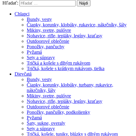
Hľadať:
Chlapci
Bundy, vesty
Čiapky, korunky, klobúky, rukavice, nákrčníky, šály
Mikiny, svetre, pulóvre
Nohavice, rifle, tepláky, legíny, kraťasy
Outdoorové oblečenie
Ponožky, pančuchy
Pyžamá
Sety a súpravy
Tričká a košele s dlhým rukávom
Tričká, košele s krátkym rukávom, tielka
Dievčatá
Bundy, vesty
Čiapky, korunky, klobúky, turbany, rukavice,
nákrčníky, šály
Mikiny, svetre, pulóvre
Nohavice, rifle, tepláky, legíny, kraťasy
Outdoorové oblečenie
Ponožky, pančušky, podkolienky
Pyžamá
Šaty, sukne, overaly
Sety a súpravy
Tričká, košele, tuniky, blúzky s dlhým rukávom