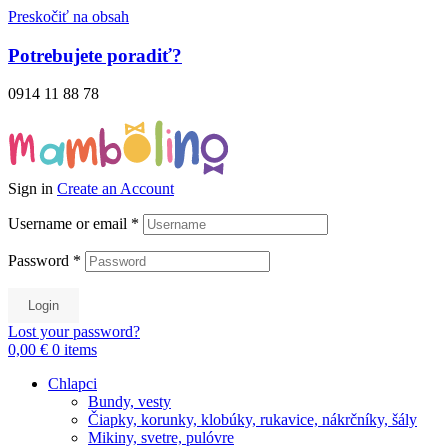
Preskočiť na obsah
Potrebujete poradiť?
0914 11 88 78
Sign in
Create an Account
Username or email
*
Password
*
Login
Lost your password?
0,00 €
0
items
Chlapci
Bundy, vesty
Čiapky, korunky, klobúky, rukavice, nákrčníky, šály
Mikiny, svetre, pulóvre