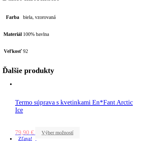
Farba
biela, vzorovaná
Materiál
100% bavlna
Veľkosť
92
Ďalšie produkty
Termo súprava s kvetinkami En*Fant Arctic
Ice
79,90
€
Výber možností
Zľava!