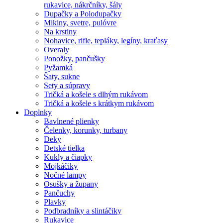
rukavice, nákrčníky, šály
Dupačky a Polodupačky
Mikiny, svetre, pulóvre
Na krstiny
Nohavice, rifle, tepláky, legíny, kraťasy
Overaly
Ponožky, pančušky
Pyžamká
Šaty, sukne
Sety a súpravy
Tričká a košele s dlhým rukávom
Tričká a košele s krátkym rukávom
Doplnky
Bavlnené plienky
Čelenky, korunky, turbany
Deky
Detské tielka
Kukly a čiapky
Mojkáčiky
Nočné lampy
Osušky a župany
Pančuchy
Plavky
Podbradníky a slintáčiky
Rukavice