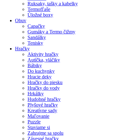
Ruksaky, tašky a kabelky
Termofľaše
Úložné boxy
Obuv
Capačky
Gumáky a Termo čižmy
Sandálky
Tenisky
Hračky
Aktivity hračky
Autíčka, vláčiky
Bábiky
Do kuchynky
Hracie deky
Hračky do piesku
Hračky do vody
Hrkálky
Hudobné hračky
Plyšové hračky
Kreatívne sady
Maľovanie
Puzzle
Staviame si
Zahrajme sa spolu
Závesné hračky