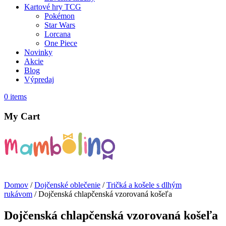
Kartové hry TCG
Pokémon
Star Wars
Lorcana
One Piece
Novinky
Akcie
Blog
Výpredaj
0
items
My Cart
Domov
/
Dojčenské oblečenie
/
Tričká a košele s dlhým
rukávom
/ Dojčenská chlapčenská vzorovaná košeľa
Dojčenská chlapčenská vzorovaná košeľa