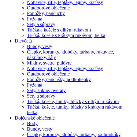
Nohavice, rifle, tepláky, legíny, kraťasy
Outdoorové oblečenie
Ponožky, pančuchy
Pyžamá
Sety a súpravy
Tričká a košele s dlhým rukávom
Tričká, košele s krátkym rukávom, tielka
Dievčatá
Bundy, vesty
Čiapky, korunky, klobúky, turbany, rukavice,
nákrčníky, šály
Mikiny, svetre, pulóvre
Nohavice, rifle, tepláky, legíny, kraťasy
Outdoorové oblečenie
Ponožky, pančušky, podkolienky
Pyžamá
Šaty, sukne, overaly
Sety a súpravy
Tričká, košele, tuniky, blúzky s dlhým rukávom
Tričká, košele, tuniky, blúzky s krátkym rukávom,
tielka
Dojčenské oblečenie
Body
Bundy, vesty
Čiapky, korunky, klobúky, turbany, podbradníky,