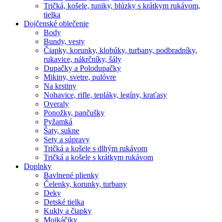
Tričká, košele, tuniky, blúzky s krátkym rukávom,
tielka
Dojčenské oblečenie
Body
Bundy, vesty
Čiapky, korunky, klobúky, turbany, podbradníky,
rukavice, nákrčníky, šály
Dupačky a Polodupačky
Mikiny, svetre, pulóvre
Na krstiny
Nohavice, rifle, tepláky, legíny, kraťasy
Overaly
Ponožky, pančušky
Pyžamká
Šaty, sukne
Sety a súpravy
Tričká a košele s dlhým rukávom
Tričká a košele s krátkym rukávom
Doplnky
Bavlnené plienky
Čelenky, korunky, turbany
Deky
Detské tielka
Kukly a čiapky
Mojkáčiky