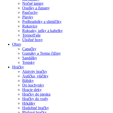
Nočné lampy
Osušky a župany
Pančuchy
Plavky
Podbradníky a slintáčiky
Rukavice
Ruksaky, tašky a kabelky
Termofľaše
Úložné boxy
Obuv
Capačky
Gumáky a Termo čižmy
Sandálky
Tenisky
Hračky
Aktivity hračky
Autíčka, vláčiky
Bábiky
Do kuchynky
Hracie deky
Hračky do piesku
Hračky do vody
Hrkálky
Hudobné hračky
Plyšové hračky