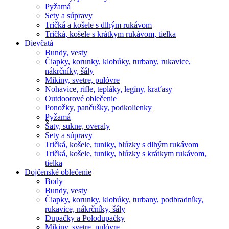
Pyžamá
Sety a súpravy
Tričká a košele s dlhým rukávom
Tričká, košele s krátkym rukávom, tielka
Dievčatá
Bundy, vesty
Čiapky, korunky, klobúky, turbany, rukavice,
nákrčníky, šály
Mikiny, svetre, pulóvre
Nohavice, rifle, tepláky, legíny, kraťasy
Outdoorové oblečenie
Ponožky, pančušky, podkolienky
Pyžamá
Šaty, sukne, overaly
Sety a súpravy
Tričká, košele, tuniky, blúzky s dlhým rukávom
Tričká, košele, tuniky, blúzky s krátkym rukávom,
tielka
Dojčenské oblečenie
Body
Bundy, vesty
Čiapky, korunky, klobúky, turbany, podbradníky,
rukavice, nákrčníky, šály
Dupačky a Polodupačky
Mikiny, svetre, pulóvre