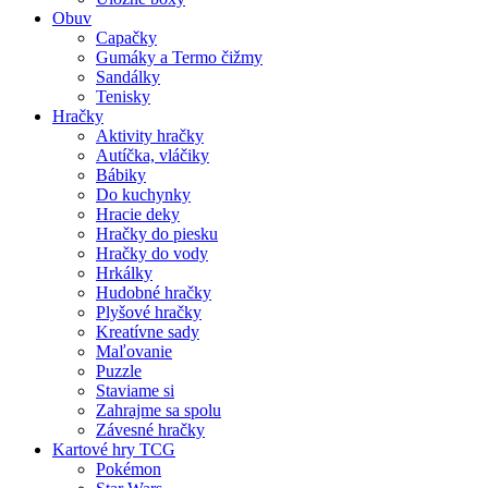
Obuv
Capačky
Gumáky a Termo čižmy
Sandálky
Tenisky
Hračky
Aktivity hračky
Autíčka, vláčiky
Bábiky
Do kuchynky
Hracie deky
Hračky do piesku
Hračky do vody
Hrkálky
Hudobné hračky
Plyšové hračky
Kreatívne sady
Maľovanie
Puzzle
Staviame si
Zahrajme sa spolu
Závesné hračky
Kartové hry TCG
Pokémon