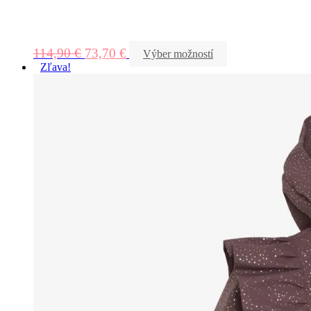
114,90
€
73,70
€
Výber možností
Zľava!