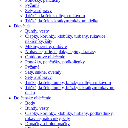
Ponožky, pančuchy
Pyžamá
Sety a súpravy
Tričká a košele s dlhým rukávom
Tričká, košele s krátkym rukávom, tielka
Dievčatá
Bundy, vesty
Čiapky, korunky, klobúky, turbany, rukavice,
nákrčníky, šály
Mikiny, svetre, pulóvre
Nohavice, rifle, tepláky, legíny, kraťasy
Outdoorové oblečenie
Ponožky, pančušky, podkolienky
Pyžamá
Šaty, sukne, overaly
Sety a súpravy
Tričká, košele, tuniky, blúzky s dlhým rukávom
Tričká, košele, tuniky, blúzky s krátkym rukávom,
tielka
Dojčenské oblečenie
Body
Bundy, vesty
Čiapky, korunky, klobúky, turbany, podbradníky,
rukavice, nákrčníky, šály
Dupačky a Polodupačky