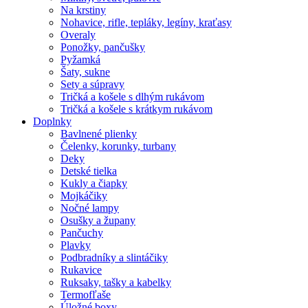
Na krstiny
Nohavice, rifle, tepláky, legíny, kraťasy
Overaly
Ponožky, pančušky
Pyžamká
Šaty, sukne
Sety a súpravy
Tričká a košele s dlhým rukávom
Tričká a košele s krátkym rukávom
Doplnky
Bavlnené plienky
Čelenky, korunky, turbany
Deky
Detské tielka
Kukly a čiapky
Mojkáčiky
Nočné lampy
Osušky a župany
Pančuchy
Plavky
Podbradníky a slintáčiky
Rukavice
Ruksaky, tašky a kabelky
Termofľaše
Úložné boxy