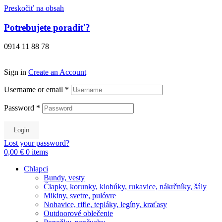
Preskočiť na obsah
Potrebujete poradiť?
0914 11 88 78
Sign in
Create an Account
Username or email
*
Password
*
Login
Lost your password?
0,00 €
0
items
Chlapci
Bundy, vesty
Čiapky, korunky, klobúky, rukavice, nákrčníky, šály
Mikiny, svetre, pulóvre
Nohavice, rifle, tepláky, legíny, kraťasy
Outdoorové oblečenie