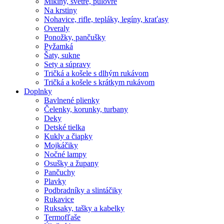
Mikiny, svetre, pulóvre
Na krstiny
Nohavice, rifle, tepláky, legíny, kraťasy
Overaly
Ponožky, pančušky
Pyžamká
Šaty, sukne
Sety a súpravy
Tričká a košele s dlhým rukávom
Tričká a košele s krátkym rukávom
Doplnky
Bavlnené plienky
Čelenky, korunky, turbany
Deky
Detské tielka
Kukly a čiapky
Mojkáčiky
Nočné lampy
Osušky a župany
Pančuchy
Plavky
Podbradníky a slintáčiky
Rukavice
Ruksaky, tašky a kabelky
Termofľaše