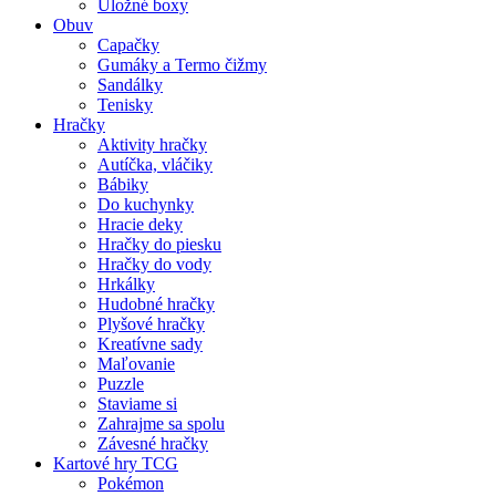
Úložné boxy
Obuv
Capačky
Gumáky a Termo čižmy
Sandálky
Tenisky
Hračky
Aktivity hračky
Autíčka, vláčiky
Bábiky
Do kuchynky
Hracie deky
Hračky do piesku
Hračky do vody
Hrkálky
Hudobné hračky
Plyšové hračky
Kreatívne sady
Maľovanie
Puzzle
Staviame si
Zahrajme sa spolu
Závesné hračky
Kartové hry TCG
Pokémon