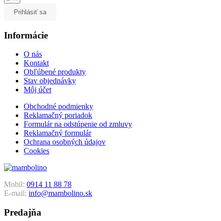
Prihlásiť sa
Informácie
O nás
Kontakt
Obľúbené produkty
Stav objednávky
Môj účet
Obchodné podmienky
Reklamačný poriadok
Formulár na odstúpenie od zmluvy
Reklamačný formulár
Ochrana osobných údajov
Cookies
Mobil:
0914 11 88 78
E-mail:
info@mambolino.sk
Predajňa