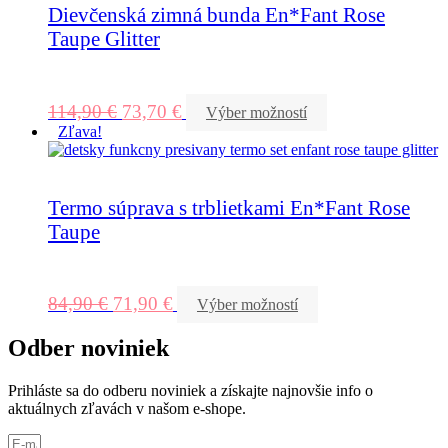
Dievčenská zimná bunda En*Fant Rose
Taupe Glitter
114,90
€
73,70
€
Výber možností
Zľava!
Termo súprava s trblietkami En*Fant Rose
Taupe
84,90
€
71,90
€
Výber možností
Odber noviniek
Prihláste sa do odberu noviniek a získajte najnovšie info o
aktuálnych zľavách v našom e-shope.