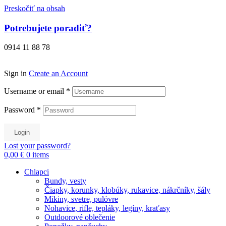
Preskočiť na obsah
Potrebujete poradiť?
0914 11 88 78
Sign in
Create an Account
Username or email
*
Password
*
Login
Lost your password?
0,00 €
0
items
Chlapci
Bundy, vesty
Čiapky, korunky, klobúky, rukavice, nákrčníky, šály
Mikiny, svetre, pulóvre
Nohavice, rifle, tepláky, legíny, kraťasy
Outdoorové oblečenie