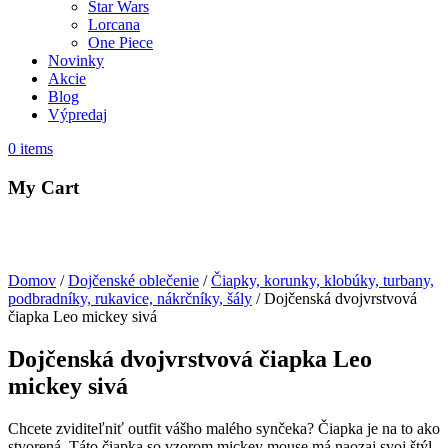
Star Wars
Lorcana
One Piece
Novinky
Akcie
Blog
Výpredaj
0
items
My Cart
Domov
/
Dojčenské oblečenie
/
Čiapky, korunky, klobúky, turbany,
podbradníky, rukavice, nákrčníky, šály
/ Dojčenská dvojvrstvová
čiapka Leo mickey sivá
Dojčenská dvojvrstvová čiapka Leo
mickey sivá
Chcete zviditeľniť outfit vášho malého synčeka? Čiapka je na to ako
stvorená. Táto čiapka so vzorom mickey mouse má naozaj svoj štýl.