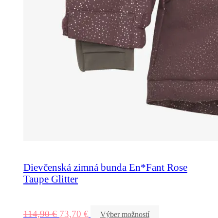
Dievčenská zimná bunda En*Fant Rose
Taupe Glitter
114,90
€
73,70
€
Výber možností