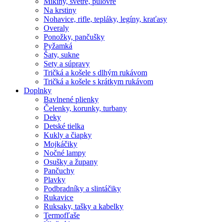
Mikiny, svetre, pulóvre
Na krstiny
Nohavice, rifle, tepláky, legíny, kraťasy
Overaly
Ponožky, pančušky
Pyžamká
Šaty, sukne
Sety a súpravy
Tričká a košele s dlhým rukávom
Tričká a košele s krátkym rukávom
Doplnky
Bavlnené plienky
Čelenky, korunky, turbany
Deky
Detské tielka
Kukly a čiapky
Mojkáčiky
Nočné lampy
Osušky a župany
Pančuchy
Plavky
Podbradníky a slintáčiky
Rukavice
Ruksaky, tašky a kabelky
Termofľaše