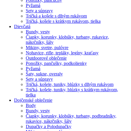
Ponožky, pančuchy
Pyžamá
Sety a súpravy
Tričká a košele s dlhým rukávom
Tričká, košele s krátkym rukávom, tielka
Dievčatá
Bundy, vesty
Čiapky, korunky, klobúky, turbany, rukavice,
nákrčníky, šály
Mikiny, svetre, pulóvre
Nohavice, rifle, tepláky, legíny, kraťasy
Outdoorové oblečenie
Ponožky, pančušky, podkolienky
Pyžamá
Šaty, sukne, overaly
Sety a súpravy
Tričká, košele, tuniky, blúzky s dlhým rukávom
Tričká, košele, tuniky, blúzky s krátkym rukávom,
tielka
Dojčenské oblečenie
Body
Bundy, vesty
Čiapky, korunky, klobúky, turbany, podbradníky,
rukavice, nákrčníky, šály
Dupačky a Polodupačky