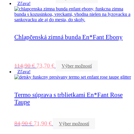
Zľava!
Chlapčenská zimná bunda En*Fant Ebony
114,90
€
73,70
€
Výber možností
Zľava!
Termo súprava s trblietkami En*Fant Rose
Taupe
84,90
€
71,90
€
Výber možností