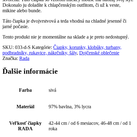
Dokonalo ju doladíte k chlapčenským outfitom, či už k veste,
mikine alebo bunde.
Táto čiapka je dvojvrstvová a teda vhodná na chladné jesenné či
jarné počasie.
Tento produkt nie je momentálne na sklade a je preto nedostupný.
SKU:
033-d-S
Kategórie:
Čiapky, korunky, klobúky, turbany,
podbradníky, rukavice, nákrčníky, šály
,
Dojčenské oblečenie
Značka:
Rada
Ďalšie informácie
Farba
sivá
Materiál
97% bavlna, 3% lycra
Veľkosť čiapky
42-44 cm / od 6 mesiacov, 46-48 cm / od 1
RADA
roka