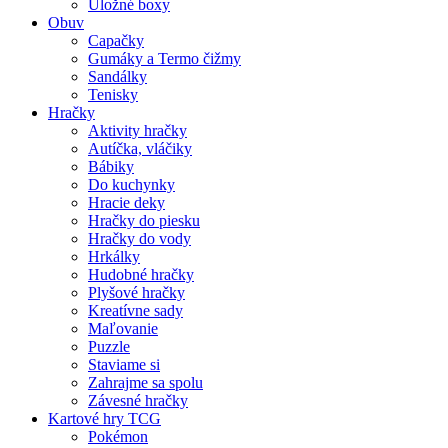
Úložné boxy
Obuv
Capačky
Gumáky a Termo čižmy
Sandálky
Tenisky
Hračky
Aktivity hračky
Autíčka, vláčiky
Bábiky
Do kuchynky
Hracie deky
Hračky do piesku
Hračky do vody
Hrkálky
Hudobné hračky
Plyšové hračky
Kreatívne sady
Maľovanie
Puzzle
Staviame si
Zahrajme sa spolu
Závesné hračky
Kartové hry TCG
Pokémon