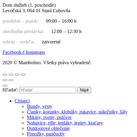
Dom služieb (1. poschodie)
Levočská 3, 064 01 Stará Ľubovňa
pondelok – piatok:
09:00 – 16:00 h
obedňajšia prestávka:
12:00 – 12:30 h
sobota – nedeľa:
zatvorené
Facebook-f
Instagram
2020 © Mambolino. Všetky práva vyhradené.
Hľadať:
Chlapci
Bundy, vesty
Čiapky, korunky, klobúky, rukavice, nákrčníky, šály
Mikiny, svetre, pulóvre
Nohavice, rifle, tepláky, legíny, kraťasy
Outdoorové oblečenie
Ponožky, pančuchy