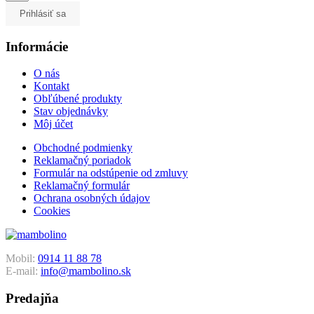
Prihlásiť sa
Informácie
O nás
Kontakt
Obľúbené produkty
Stav objednávky
Môj účet
Obchodné podmienky
Reklamačný poriadok
Formulár na odstúpenie od zmluvy
Reklamačný formulár
Ochrana osobných údajov
Cookies
Mobil:
0914 11 88 78
E-mail:
info@mambolino.sk
Predajňa