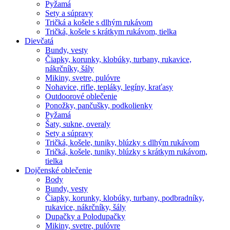
Pyžamá
Sety a súpravy
Tričká a košele s dlhým rukávom
Tričká, košele s krátkym rukávom, tielka
Dievčatá
Bundy, vesty
Čiapky, korunky, klobúky, turbany, rukavice,
nákrčníky, šály
Mikiny, svetre, pulóvre
Nohavice, rifle, tepláky, legíny, kraťasy
Outdoorové oblečenie
Ponožky, pančušky, podkolienky
Pyžamá
Šaty, sukne, overaly
Sety a súpravy
Tričká, košele, tuniky, blúzky s dlhým rukávom
Tričká, košele, tuniky, blúzky s krátkym rukávom,
tielka
Dojčenské oblečenie
Body
Bundy, vesty
Čiapky, korunky, klobúky, turbany, podbradníky,
rukavice, nákrčníky, šály
Dupačky a Polodupačky
Mikiny, svetre, pulóvre