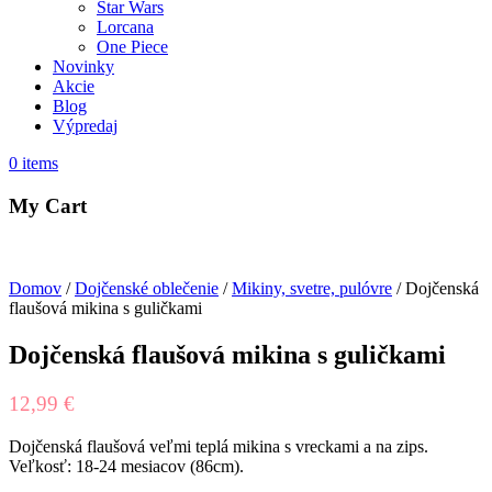
Star Wars
Lorcana
One Piece
Novinky
Akcie
Blog
Výpredaj
0
items
My Cart
Domov
/
Dojčenské oblečenie
/
Mikiny, svetre, pulóvre
/ Dojčenská
flaušová mikina s guličkami
Dojčenská flaušová mikina s guličkami
12,99
€
Dojčenská flaušová veľmi teplá mikina s vreckami a na zips.
Veľkosť: 18-24 mesiacov (86cm).