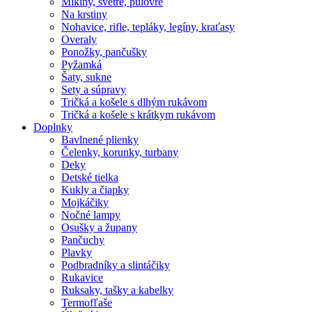
Mikiny, svetre, pulóvre
Na krstiny
Nohavice, rifle, tepláky, legíny, kraťasy
Overaly
Ponožky, pančušky
Pyžamká
Šaty, sukne
Sety a súpravy
Tričká a košele s dlhým rukávom
Tričká a košele s krátkym rukávom
Doplnky
Bavlnené plienky
Čelenky, korunky, turbany
Deky
Detské tielka
Kukly a čiapky
Mojkáčiky
Nočné lampy
Osušky a župany
Pančuchy
Plavky
Podbradníky a slintáčiky
Rukavice
Ruksaky, tašky a kabelky
Termofľaše