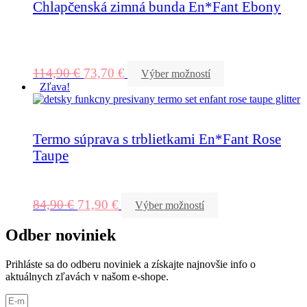
Chlapčenská zimná bunda En*Fant Ebony
114,90
€
73,70
€
Výber možností
Zľava!
Termo súprava s trblietkami En*Fant Rose
Taupe
84,90
€
71,90
€
Výber možností
Odber noviniek
Prihláste sa do odberu noviniek a získajte najnovšie info o
aktuálnych zľavách v našom e-shope.