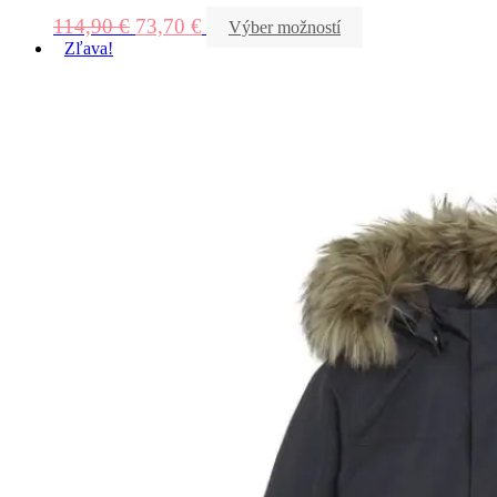
114,90
€
73,70
€
Výber možností
Zľava!