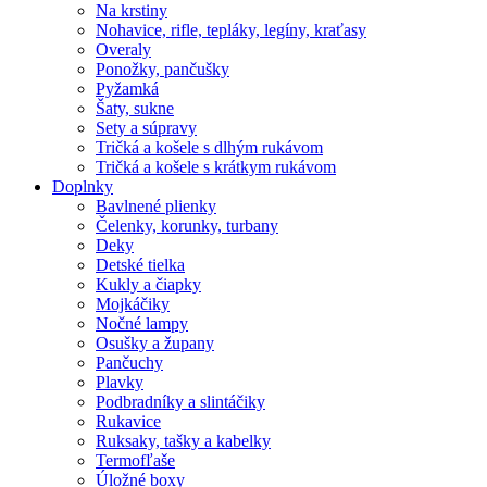
Na krstiny
Nohavice, rifle, tepláky, legíny, kraťasy
Overaly
Ponožky, pančušky
Pyžamká
Šaty, sukne
Sety a súpravy
Tričká a košele s dlhým rukávom
Tričká a košele s krátkym rukávom
Doplnky
Bavlnené plienky
Čelenky, korunky, turbany
Deky
Detské tielka
Kukly a čiapky
Mojkáčiky
Nočné lampy
Osušky a župany
Pančuchy
Plavky
Podbradníky a slintáčiky
Rukavice
Ruksaky, tašky a kabelky
Termofľaše
Úložné boxy