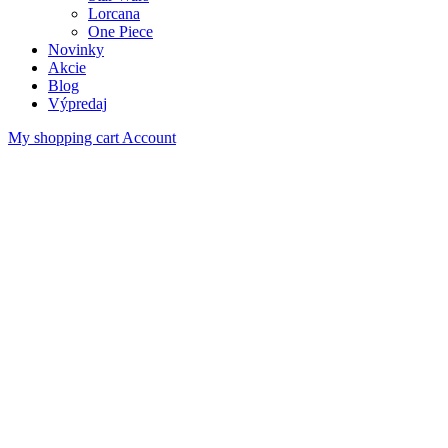
Lorcana
One Piece
Novinky
Akcie
Blog
Výpredaj
My shopping cart
Account