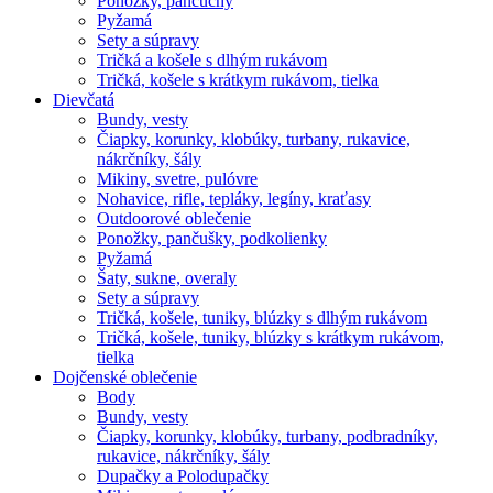
Ponožky, pančuchy
Pyžamá
Sety a súpravy
Tričká a košele s dlhým rukávom
Tričká, košele s krátkym rukávom, tielka
Dievčatá
Bundy, vesty
Čiapky, korunky, klobúky, turbany, rukavice,
nákrčníky, šály
Mikiny, svetre, pulóvre
Nohavice, rifle, tepláky, legíny, kraťasy
Outdoorové oblečenie
Ponožky, pančušky, podkolienky
Pyžamá
Šaty, sukne, overaly
Sety a súpravy
Tričká, košele, tuniky, blúzky s dlhým rukávom
Tričká, košele, tuniky, blúzky s krátkym rukávom,
tielka
Dojčenské oblečenie
Body
Bundy, vesty
Čiapky, korunky, klobúky, turbany, podbradníky,
rukavice, nákrčníky, šály
Dupačky a Polodupačky