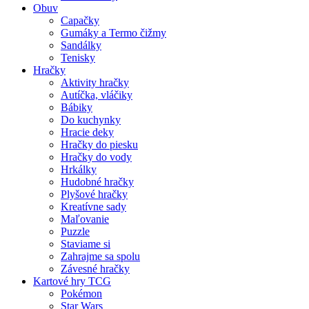
Obuv
Capačky
Gumáky a Termo čižmy
Sandálky
Tenisky
Hračky
Aktivity hračky
Autíčka, vláčiky
Bábiky
Do kuchynky
Hracie deky
Hračky do piesku
Hračky do vody
Hrkálky
Hudobné hračky
Plyšové hračky
Kreatívne sady
Maľovanie
Puzzle
Staviame si
Zahrajme sa spolu
Závesné hračky
Kartové hry TCG
Pokémon
Star Wars