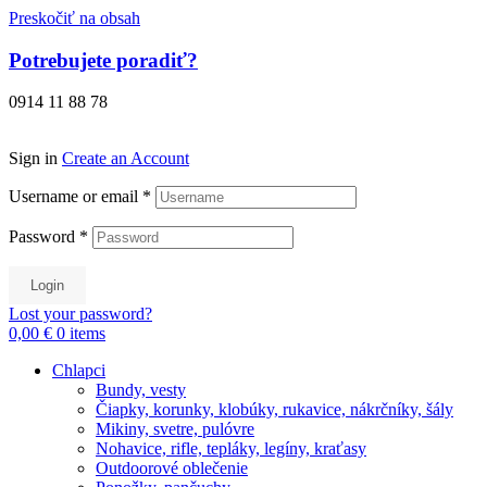
Preskočiť na obsah
Potrebujete poradiť?
0914 11 88 78
Sign in
Create an Account
Username or email
*
Password
*
Login
Lost your password?
0,00 €
0
items
Chlapci
Bundy, vesty
Čiapky, korunky, klobúky, rukavice, nákrčníky, šály
Mikiny, svetre, pulóvre
Nohavice, rifle, tepláky, legíny, kraťasy
Outdoorové oblečenie