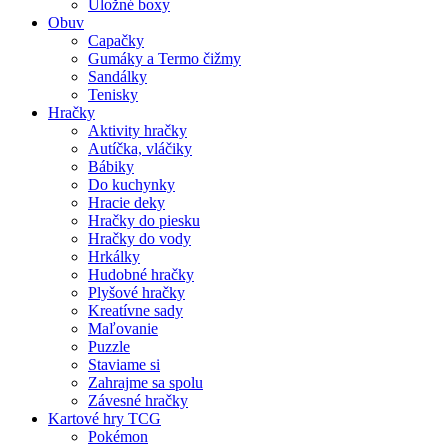
Úložné boxy
Obuv
Capačky
Gumáky a Termo čižmy
Sandálky
Tenisky
Hračky
Aktivity hračky
Autíčka, vláčiky
Bábiky
Do kuchynky
Hracie deky
Hračky do piesku
Hračky do vody
Hrkálky
Hudobné hračky
Plyšové hračky
Kreatívne sady
Maľovanie
Puzzle
Staviame si
Zahrajme sa spolu
Závesné hračky
Kartové hry TCG
Pokémon