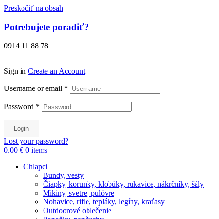
Preskočiť na obsah
Potrebujete poradiť?
0914 11 88 78
Sign in
Create an Account
Username or email
*
Password
*
Login
Lost your password?
0,00 €
0
items
Chlapci
Bundy, vesty
Čiapky, korunky, klobúky, rukavice, nákrčníky, šály
Mikiny, svetre, pulóvre
Nohavice, rifle, tepláky, legíny, kraťasy
Outdoorové oblečenie