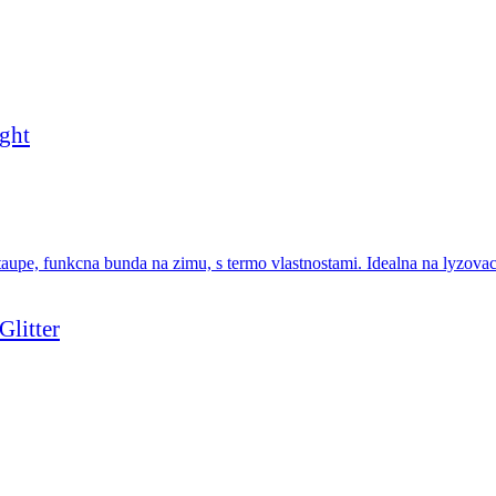
ght
litter