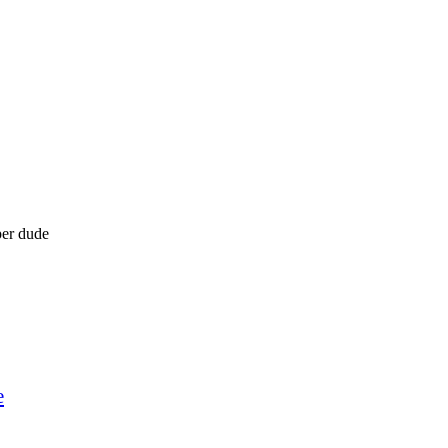
per dude
e