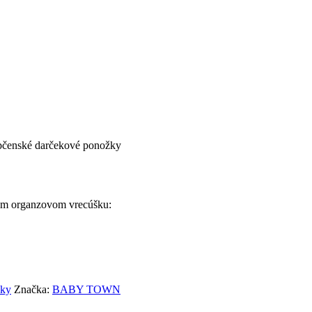
pčenské darčekové ponožky
om organzovom vrecúšku:
šky
Značka:
BABY TOWN