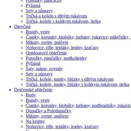
Ponožky, pančuchy
Pyžamá
Sety a súpravy
Tričká a košele s dlhým rukávom
Tričká, košele s krátkym rukávom, tielka
Dievčatá
Bundy, vesty
Čiapky, korunky, klobúky, turbany, rukavice, nákrčníky, 
Mikiny, svetre, pulóvre
Nohavice, rifle, tepláky, legíny, kraťasy
Outdoorové oblečenie
Ponožky, pančušky, podkolienky
Pyžamá
Šaty, sukne, overaly
Sety a súpravy
Tričká, košele, tuniky, blúzky s dlhým rukávom
Tričká, košele, tuniky, blúzky s krátkym rukávom, tielka
Dojčenské oblečenie
Body
Bundy, vesty
Čiapky, korunky, klobúky, turbany, podbradníky, rukavic
Dupačky a Polodupačky
Mikiny, svetre, pulóvre
Na krstiny
Nohavice, rifle, tepláky, legíny, kraťasy