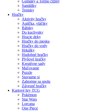
Gumáky a Termo čižmy
Sandálky
Tenisky
Hračky
Aktivity hračky
Autíčka, vláčiky
Bábiky
Do kuchynky
Hracie deky
Hračky do piesku
Hračky do vody
Hrkálky
Hudobné hračky
Plyšové hračky
Kreatívne sady
Maľovanie
Puzzle
Staviame si
Zahrajme sa spolu
Závesné hračky
Kartové hry TCG
Pokémon
Star Wars
Lorcana
One Piece