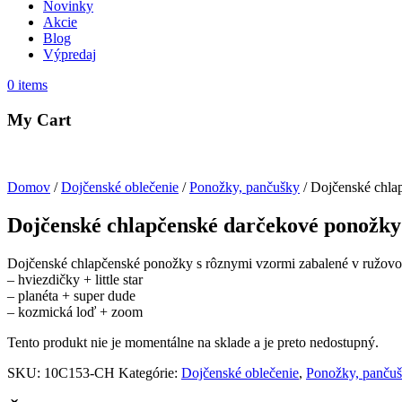
Novinky
Akcie
Blog
Výpredaj
0
items
My Cart
Domov
/
Dojčenské oblečenie
/
Ponožky, pančušky
/ Dojčenské chla
Dojčenské chlapčenské darčekové ponožky
Dojčenské chlapčenské ponožky s rôznymi vzormi zabalené v ružov
– hviezdičky + little star
– planéta + super dude
– kozmická loď + zoom
Tento produkt nie je momentálne na sklade a je preto nedostupný.
SKU:
10C153-CH
Kategórie:
Dojčenské oblečenie
,
Ponožky, panču