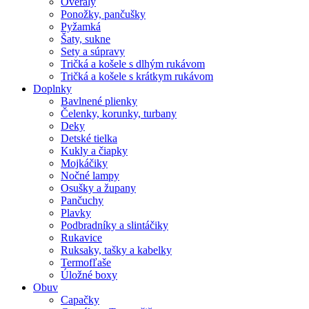
Overaly
Ponožky, pančušky
Pyžamká
Šaty, sukne
Sety a súpravy
Tričká a košele s dlhým rukávom
Tričká a košele s krátkym rukávom
Doplnky
Bavlnené plienky
Čelenky, korunky, turbany
Deky
Detské tielka
Kukly a čiapky
Mojkáčiky
Nočné lampy
Osušky a župany
Pančuchy
Plavky
Podbradníky a slintáčiky
Rukavice
Ruksaky, tašky a kabelky
Termofľaše
Úložné boxy
Obuv
Capačky