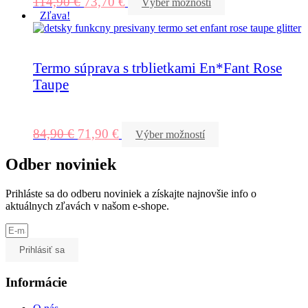
114,90
€
73,70
€
Výber možností
Zľava!
Termo súprava s trblietkami En*Fant Rose
Taupe
84,90
€
71,90
€
Výber možností
Odber noviniek
Prihláste sa do odberu noviniek a získajte najnovšie info o
aktuálnych zľavách v našom e-shope.
Prihlásiť sa
Informácie