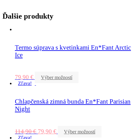
Ďalšie produkty
Termo súprava s kvetinkami En*Fant Arctic
Ice
79,90
€
Výber možností
Zľava!
Chlapčenská zimná bunda En*Fant Parisian
Night
114,90
€
79,90
€
Výber možností
Zľava!