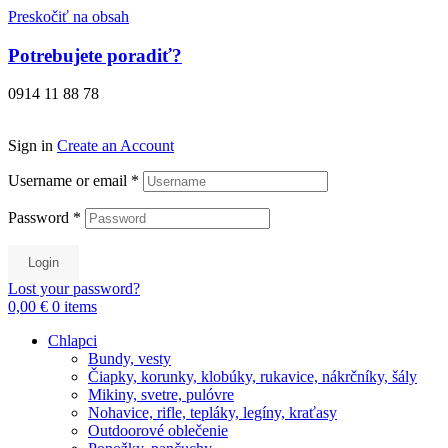
Preskočiť na obsah
Potrebujete poradiť?
0914 11 88 78
Sign in
Create an Account
Username or email
*
Password
*
Login
Lost your password?
0,00 €
0
items
Chlapci
Bundy, vesty
Čiapky, korunky, klobúky, rukavice, nákrčníky, šály
Mikiny, svetre, pulóvre
Nohavice, rifle, tepláky, legíny, kraťasy
Outdoorové oblečenie