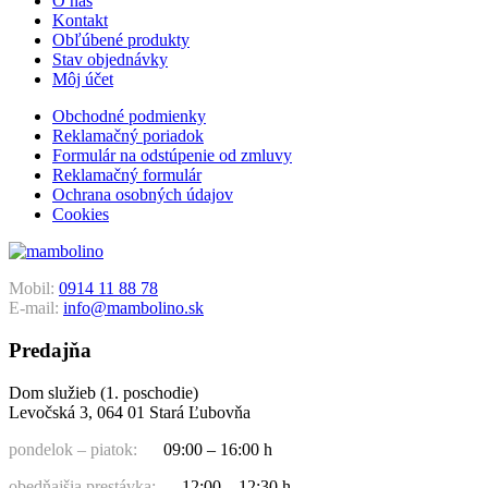
O nás
Kontakt
Obľúbené produkty
Stav objednávky
Môj účet
Obchodné podmienky
Reklamačný poriadok
Formulár na odstúpenie od zmluvy
Reklamačný formulár
Ochrana osobných údajov
Cookies
Mobil:
0914 11 88 78
E-mail:
info@mambolino.sk
Predajňa
Dom služieb (1. poschodie)
Levočská 3, 064 01 Stará Ľubovňa
pondelok – piatok:
09:00 – 16:00 h
obedňajšia prestávka:
12:00 – 12:30 h