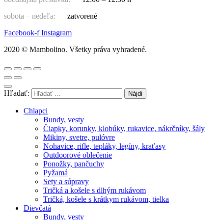
sobota – nedeľa:
zatvorené
Facebook-f
Instagram
2020 © Mambolino. Všetky práva vyhradené.
Hľadať:
Chlapci
Bundy, vesty
Čiapky, korunky, klobúky, rukavice, nákrčníky, šály
Mikiny, svetre, pulóvre
Nohavice, rifle, tepláky, legíny, kraťasy
Outdoorové oblečenie
Ponožky, pančuchy
Pyžamá
Sety a súpravy
Tričká a košele s dlhým rukávom
Tričká, košele s krátkym rukávom, tielka
Dievčatá
Bundy, vesty