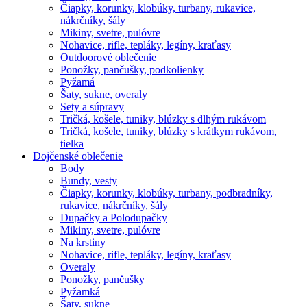
Čiapky, korunky, klobúky, turbany, rukavice,
nákrčníky, šály
Mikiny, svetre, pulóvre
Nohavice, rifle, tepláky, legíny, kraťasy
Outdoorové oblečenie
Ponožky, pančušky, podkolienky
Pyžamá
Šaty, sukne, overaly
Sety a súpravy
Tričká, košele, tuniky, blúzky s dlhým rukávom
Tričká, košele, tuniky, blúzky s krátkym rukávom,
tielka
Dojčenské oblečenie
Body
Bundy, vesty
Čiapky, korunky, klobúky, turbany, podbradníky,
rukavice, nákrčníky, šály
Dupačky a Polodupačky
Mikiny, svetre, pulóvre
Na krstiny
Nohavice, rifle, tepláky, legíny, kraťasy
Overaly
Ponožky, pančušky
Pyžamká
Šaty, sukne