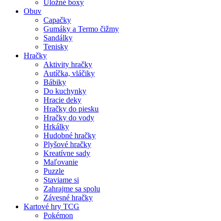
Úložné boxy
Obuv
Capačky
Gumáky a Termo čižmy
Sandálky
Tenisky
Hračky
Aktivity hračky
Autíčka, vláčiky
Bábiky
Do kuchynky
Hracie deky
Hračky do piesku
Hračky do vody
Hrkálky
Hudobné hračky
Plyšové hračky
Kreatívne sady
Maľovanie
Puzzle
Staviame si
Zahrajme sa spolu
Závesné hračky
Kartové hry TCG
Pokémon