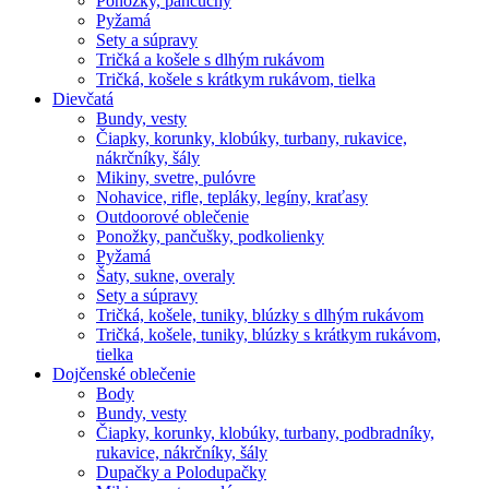
Ponožky, pančuchy
Pyžamá
Sety a súpravy
Tričká a košele s dlhým rukávom
Tričká, košele s krátkym rukávom, tielka
Dievčatá
Bundy, vesty
Čiapky, korunky, klobúky, turbany, rukavice,
nákrčníky, šály
Mikiny, svetre, pulóvre
Nohavice, rifle, tepláky, legíny, kraťasy
Outdoorové oblečenie
Ponožky, pančušky, podkolienky
Pyžamá
Šaty, sukne, overaly
Sety a súpravy
Tričká, košele, tuniky, blúzky s dlhým rukávom
Tričká, košele, tuniky, blúzky s krátkym rukávom,
tielka
Dojčenské oblečenie
Body
Bundy, vesty
Čiapky, korunky, klobúky, turbany, podbradníky,
rukavice, nákrčníky, šály
Dupačky a Polodupačky