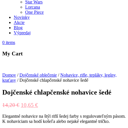
Star Wars
Lorcana
One Piece
Novinky
Akcie
Blog
Výpredaj
0
items
My Cart
Domov
/
Dojčenské oblečenie
/
Nohavice, rifle, tepláky, legíny,
kraťasy
/ Dojčenské chlapčenské nohavice šedé
Dojčenské chlapčenské nohavice šedé
14,20
€
10,65
€
Elegantné nohavice na štýl riflí šedej farby s regulovateľným pásom.
K nohaviciam sa hodí košeľa alebo nejaké elegantné tričko.