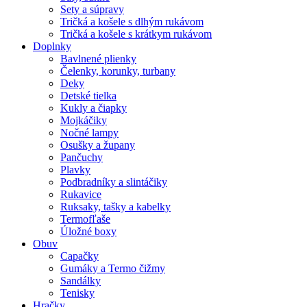
Sety a súpravy
Tričká a košele s dlhým rukávom
Tričká a košele s krátkym rukávom
Doplnky
Bavlnené plienky
Čelenky, korunky, turbany
Deky
Detské tielka
Kukly a čiapky
Mojkáčiky
Nočné lampy
Osušky a župany
Pančuchy
Plavky
Podbradníky a slintáčiky
Rukavice
Ruksaky, tašky a kabelky
Termofľaše
Úložné boxy
Obuv
Capačky
Gumáky a Termo čižmy
Sandálky
Tenisky
Hračky