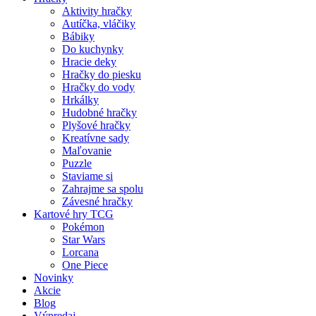
Aktivity hračky
Autíčka, vláčiky
Bábiky
Do kuchynky
Hracie deky
Hračky do piesku
Hračky do vody
Hrkálky
Hudobné hračky
Plyšové hračky
Kreatívne sady
Maľovanie
Puzzle
Staviame si
Zahrajme sa spolu
Závesné hračky
Kartové hry TCG
Pokémon
Star Wars
Lorcana
One Piece
Novinky
Akcie
Blog
Výpredaj