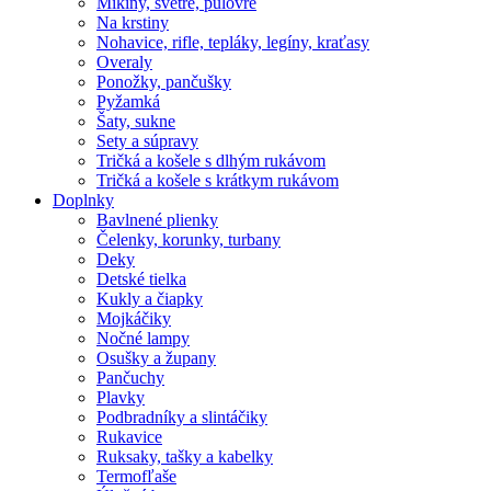
Mikiny, svetre, pulóvre
Na krstiny
Nohavice, rifle, tepláky, legíny, kraťasy
Overaly
Ponožky, pančušky
Pyžamká
Šaty, sukne
Sety a súpravy
Tričká a košele s dlhým rukávom
Tričká a košele s krátkym rukávom
Doplnky
Bavlnené plienky
Čelenky, korunky, turbany
Deky
Detské tielka
Kukly a čiapky
Mojkáčiky
Nočné lampy
Osušky a župany
Pančuchy
Plavky
Podbradníky a slintáčiky
Rukavice
Ruksaky, tašky a kabelky
Termofľaše