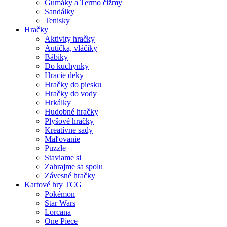
Gumáky a Termo čižmy
Sandálky
Tenisky
Hračky
Aktivity hračky
Autíčka, vláčiky
Bábiky
Do kuchynky
Hracie deky
Hračky do piesku
Hračky do vody
Hrkálky
Hudobné hračky
Plyšové hračky
Kreatívne sady
Maľovanie
Puzzle
Staviame si
Zahrajme sa spolu
Závesné hračky
Kartové hry TCG
Pokémon
Star Wars
Lorcana
One Piece