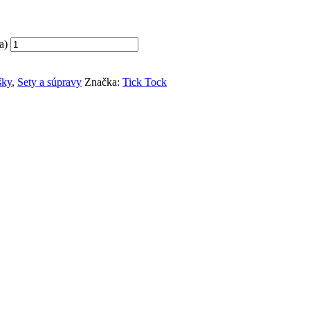
a)
šky
,
Sety a súpravy
Značka:
Tick Tock