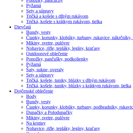
Ponožky, pančuchy
Pyžamá
Sety a súpravy
Tričká a košele s dlhým rukávom
Tričká, košele s krátkym rukávom, tielka
Dievčatá
Bundy, vesty
Čiapky, korunky, klobúky, turbany, rukavice, nákrčníky, 
Mikiny, svetre, pulóvre
Nohavice, rifle, tepláky, legíny, kraťasy
Outdoorové oblečenie
Ponožky, pančušky, podkolienky
Pyžamá
Šaty, sukne, overaly
Sety a súpravy
Tričká, košele, tuniky, blúzky s dlhým rukávom
Tričká, košele, tuniky, blúzky s krátkym rukávom, tielka
Dojčenské oblečenie
Body
Bundy, vesty
Čiapky, korunky, klobúky, turbany, podbradníky, rukavic
Dupačky a Polodupačky
Mikiny, svetre, pulóvre
Na krstiny
Nohavice, rifle, tepláky, legíny, kraťasy