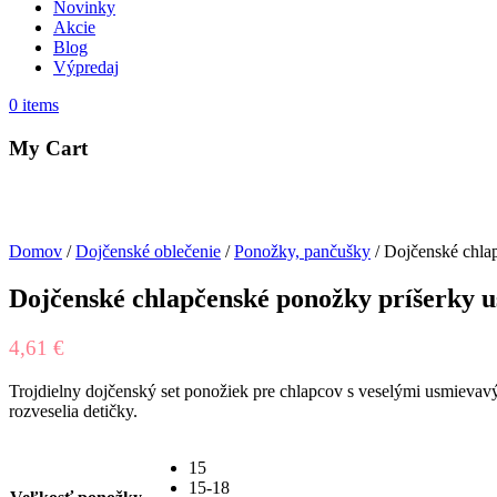
Novinky
Akcie
Blog
Výpredaj
0
items
My Cart
Domov
/
Dojčenské oblečenie
/
Ponožky, pančušky
/ Dojčenské chla
Dojčenské chlapčenské ponožky príšerky 
4,61
€
Trojdielny dojčenský set ponožiek pre chlapcov s veselými usmievavý
rozveselia detičky.
15
15-18