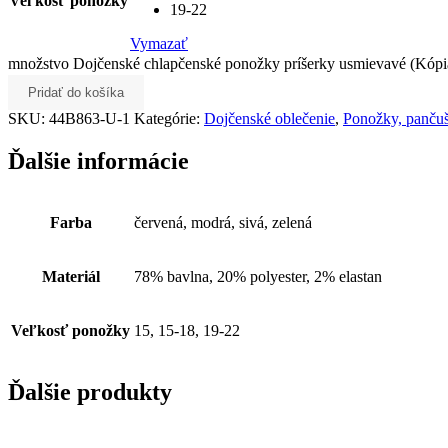
Veľkosť ponožky
19-22
Vymazať
množstvo Dojčenské chlapčenské ponožky príšerky usmievavé (Kópi
Pridať do košíka
SKU:
44B863-U-1
Kategórie:
Dojčenské oblečenie
,
Ponožky, panču
Ďalšie informácie
Farba
červená, modrá, sivá, zelená
Materiál
78% bavlna, 20% polyester, 2% elastan
Veľkosť ponožky
15, 15-18, 19-22
Ďalšie produkty