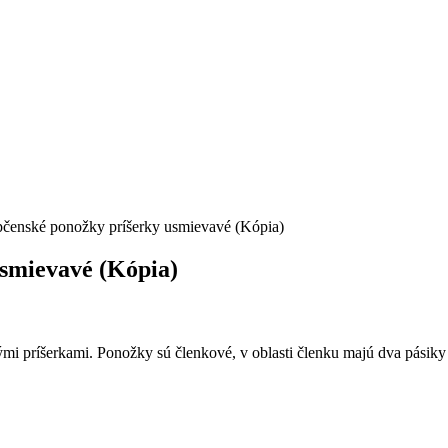
pčenské ponožky príšerky usmievavé (Kópia)
usmievavé (Kópia)
mi príšerkami. Ponožky sú členkové, v oblasti členku majú dva pásiky 