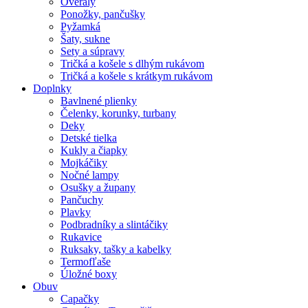
Overaly
Ponožky, pančušky
Pyžamká
Šaty, sukne
Sety a súpravy
Tričká a košele s dlhým rukávom
Tričká a košele s krátkym rukávom
Doplnky
Bavlnené plienky
Čelenky, korunky, turbany
Deky
Detské tielka
Kukly a čiapky
Mojkáčiky
Nočné lampy
Osušky a župany
Pančuchy
Plavky
Podbradníky a slintáčiky
Rukavice
Ruksaky, tašky a kabelky
Termofľaše
Úložné boxy
Obuv
Capačky