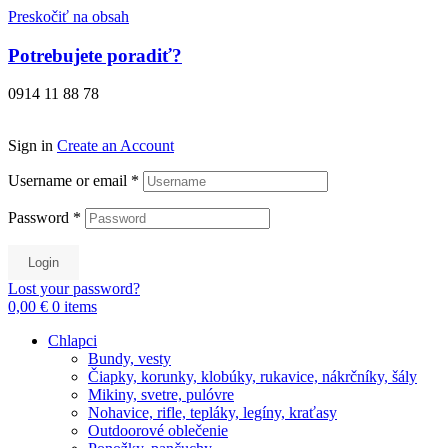
Preskočiť na obsah
Potrebujete poradiť?
0914 11 88 78
Sign in
Create an Account
Username or email
*
Password
*
Login
Lost your password?
0,00 €
0
items
Chlapci
Bundy, vesty
Čiapky, korunky, klobúky, rukavice, nákrčníky, šály
Mikiny, svetre, pulóvre
Nohavice, rifle, tepláky, legíny, kraťasy
Outdoorové oblečenie