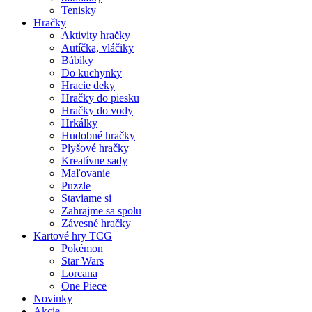
Tenisky
Hračky
Aktivity hračky
Autíčka, vláčiky
Bábiky
Do kuchynky
Hracie deky
Hračky do piesku
Hračky do vody
Hrkálky
Hudobné hračky
Plyšové hračky
Kreatívne sady
Maľovanie
Puzzle
Staviame si
Zahrajme sa spolu
Závesné hračky
Kartové hry TCG
Pokémon
Star Wars
Lorcana
One Piece
Novinky
Akcie