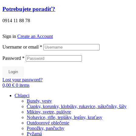
Preskočiť
Potrebujete poradiť?
na
obsah
0914 11 88 78
Sign in
Create an Account
Username or email
*
Password
*
Login
Lost your password?
0,00 €
0
items
Chlapci
Bundy, vesty
Čiapky, korunky, klobúky, rukavice, nákrčníky, šály
Mikiny, svetre, pulóvre
Nohavice, rifle, tepláky, legíny, kraťasy
Outdoorové oblečenie
Ponožky, pančuchy
Pyžamá