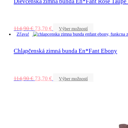
Dievčenská zimná bunda En*Fant Rose Taupe G
114,90
€
73,70
€
Výber možností
Zľava!
Chlapčenská zimná bunda En*Fant Ebony
114,90
€
73,70
€
Výber možností