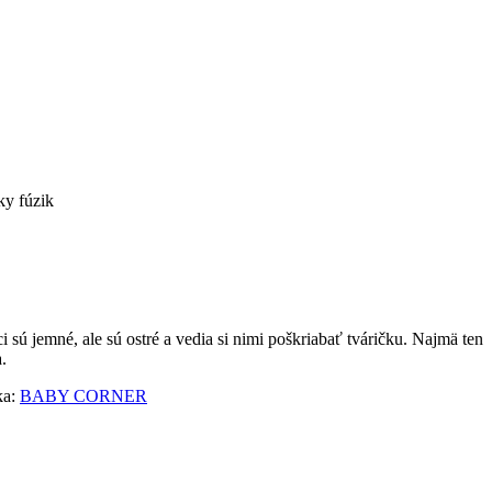
ky fúzik
sú jemné, ale sú ostré a vedia si nimi poškriabať tváričku. Najmä ten
.
a:
BABY CORNER