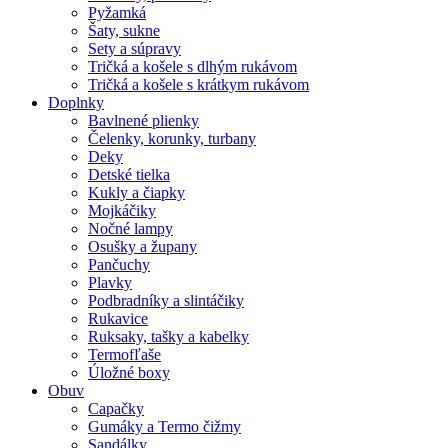
Pyžamká
Šaty, sukne
Sety a súpravy
Tričká a košele s dlhým rukávom
Tričká a košele s krátkym rukávom
Doplnky
Bavlnené plienky
Čelenky, korunky, turbany
Deky
Detské tielka
Kukly a čiapky
Mojkáčiky
Nočné lampy
Osušky a župany
Pančuchy
Plavky
Podbradníky a slintáčiky
Rukavice
Ruksaky, tašky a kabelky
Termofľaše
Úložné boxy
Obuv
Capačky
Gumáky a Termo čižmy
Sandálky