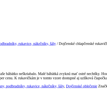
odbradníky, rukavice, nákrčníky, šály
/ Dojčenské chlapčenské rukavič
še bábätko neškriabalo. Malé bábätká zvyknú mať ostré nechtíky. Hoci 
uper cenu. K rukavičkám je v tomto vzore dostupné aj uzlíková čiapočka
ny, podbradníky, rukavice, nákrčníky, šály
,
Dojčenské oblečenie
Značk