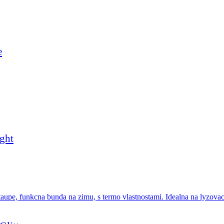
e
ght