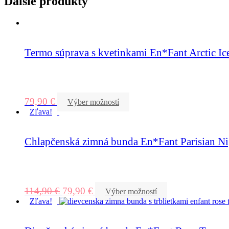
Ďalšie produkty
Termo súprava s kvetinkami En*Fant Arctic Ic
79,90
€
Výber možností
Zľava!
Chlapčenská zimná bunda En*Fant Parisian Ni
114,90
€
79,90
€
Výber možností
Zľava!