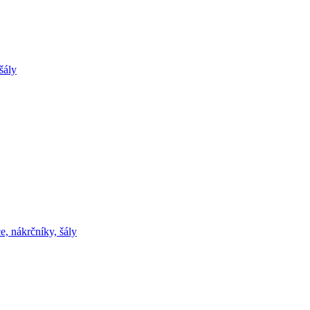
šály
e, nákrčníky, šály