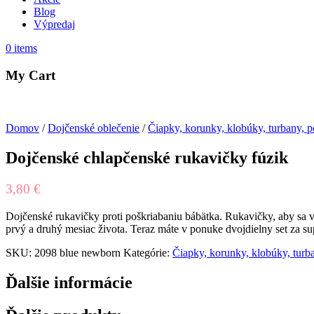
Blog
Výpredaj
0
items
My Cart
Domov
/
Dojčenské oblečenie
/
Čiapky, korunky, klobúky, turbany, p
Dojčenské chlapčenské rukavičky fúzik
3,80
€
Dojčenské rukavičky proti poškriabaniu bábätka. Rukavičky, aby sa va
prvý a druhý mesiac života. Teraz máte v ponuke dvojdielny set za s
SKU:
2098 blue newborn
Kategórie:
Čiapky, korunky, klobúky, turba
Ďalšie informácie