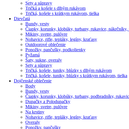
Sety a súpravy
Tričká a košele s dlhým rukávom
Tričká, košele s krátkym rukávom, tielka
Dievčatá
Bundy, vesty
Čiapky, korunky, klobúky, turbany, rukavice, nákrčníky, 
Mikiny, svetre, pulóvre
Nohavice, rifle, tepláky, legíny, kraťasy
Outdoorové oblečenie
Ponožky, pančušky, podkolienky
Pyžamá
Šaty, sukne, overaly
Sety a súpravy
Tričká, košele, tuniky, blúzky s dlhým rukávom
Tričká, košele, tuniky, blúzky s krátkym rukávom, tielka
Dojčenské oblečenie
Body
Bundy, vesty
Čiapky, korunky, klobúky, turbany, podbradníky, rukavic
Dupačky a Polodupačky
Mikiny, svetre, pulóvre
Na krstiny
Nohavice, rifle, tepláky, legíny, kraťasy
Overaly
Ponožky, pančušky