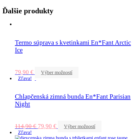
Ďalšie produkty
Termo súprava s kvetinkami En*Fant Arctic
Ice
79,90
€
Výber možností
Zľava!
Chlapčenská zimná bunda En*Fant Parisian
Night
114,90
€
79,90
€
Výber možností
Zľava!