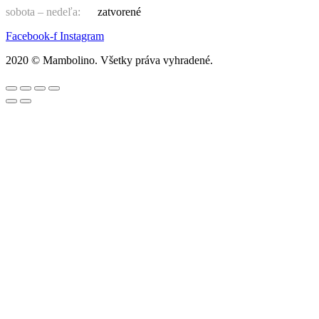
sobota – nedeľa:
zatvorené
Facebook-f
Instagram
2020 © Mambolino. Všetky práva vyhradené.
Hľadať:
Chlapci
Bundy, vesty
Čiapky, korunky, klobúky, rukavice, nákrčníky, šály
Mikiny, svetre, pulóvre
Nohavice, rifle, tepláky, legíny, kraťasy
Outdoorové oblečenie
Ponožky, pančuchy
Pyžamá
Sety a súpravy
Tričká a košele s dlhým rukávom
Tričká, košele s krátkym rukávom, tielka
Dievčatá
Bundy, vesty
Čiapky, korunky, klobúky, turbany, rukavice,