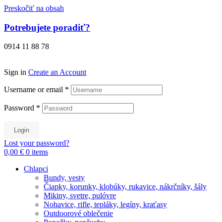
Preskočiť na obsah
Potrebujete poradiť?
0914 11 88 78
Sign in
Create an Account
Username or email
*
Password
*
Login
Lost your password?
0,00 €
0
items
Chlapci
Bundy, vesty
Čiapky, korunky, klobúky, rukavice, nákrčníky, šály
Mikiny, svetre, pulóvre
Nohavice, rifle, tepláky, legíny, kraťasy
Outdoorové oblečenie