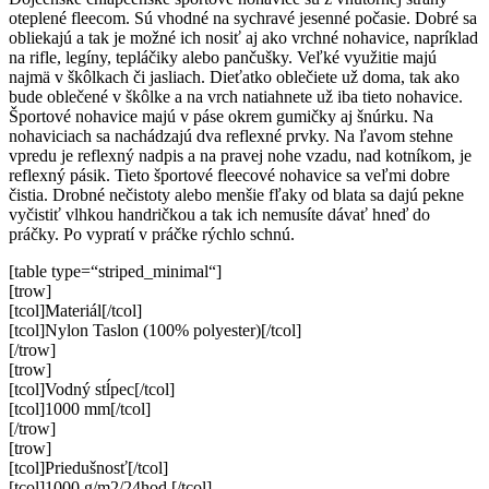
oteplené fleecom. Sú vhodné na sychravé jesenné počasie. Dobré sa
obliekajú a tak je možné ich nosiť aj ako vrchné nohavice, napríklad
na rifle, legíny, tepláčiky alebo pančušky. Veľké využitie majú
najmä v škôlkach či jasliach. Dieťatko oblečiete už doma, tak ako
bude oblečené v škôlke a na vrch natiahnete už iba tieto nohavice.
Športové nohavice majú v páse okrem gumičky aj šnúrku. Na
nohaviciach sa nachádzajú dva reflexné prvky. Na ľavom stehne
vpredu je reflexný nadpis a na pravej nohe vzadu, nad kotníkom, je
reflexný pásik. Tieto športové fleecové nohavice sa veľmi dobre
čistia. Drobné nečistoty alebo menšie fľaky od blata sa dajú pekne
vyčistiť vlhkou handričkou a tak ich nemusíte dávať hneď do
práčky. Po vypratí v práčke rýchlo schnú.
[table type=“striped_minimal“]
[trow]
[tcol]Materiál[/tcol]
[tcol]Nylon Taslon (100% polyester)[/tcol]
[/trow]
[trow]
[tcol]Vodný stĺpec[/tcol]
[tcol]1000 mm[/tcol]
[/trow]
[trow]
[tcol]Priedušnosť[/tcol]
[tcol]1000 g/m2/24hod.[/tcol]