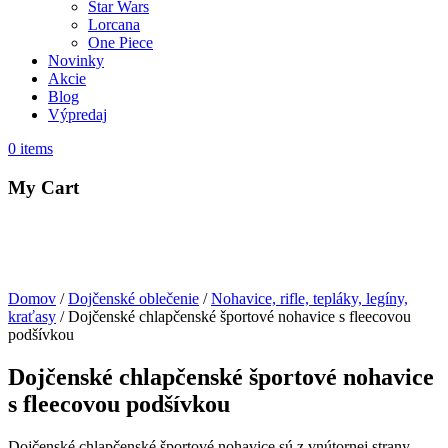
Star Wars
Lorcana
One Piece
Novinky
Akcie
Blog
Výpredaj
0
items
My Cart
Domov
/
Dojčenské oblečenie
/
Nohavice, rifle, tepláky, legíny,
kraťasy
/ Dojčenské chlapčenské športové nohavice s fleecovou
podšívkou
Dojčenské chlapčenské športové nohavice
s fleecovou podšívkou
Dojčenské chlapčenské športové nohavice sú z vnútornej strany