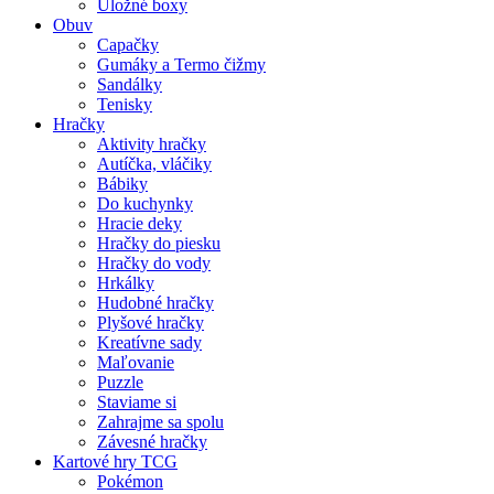
Úložné boxy
Obuv
Capačky
Gumáky a Termo čižmy
Sandálky
Tenisky
Hračky
Aktivity hračky
Autíčka, vláčiky
Bábiky
Do kuchynky
Hracie deky
Hračky do piesku
Hračky do vody
Hrkálky
Hudobné hračky
Plyšové hračky
Kreatívne sady
Maľovanie
Puzzle
Staviame si
Zahrajme sa spolu
Závesné hračky
Kartové hry TCG
Pokémon