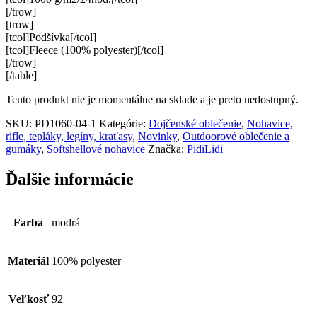
[/trow]
[trow]
[tcol]Podšívka[/tcol]
[tcol]Fleece (100% polyester)[/tcol]
[/trow]
[/table]
Tento produkt nie je momentálne na sklade a je preto nedostupný.
SKU:
PD1060-04-1
Kategórie:
Dojčenské oblečenie
,
Nohavice,
rifle, tepláky, legíny, kraťasy
,
Novinky
,
Outdoorové oblečenie a
gumáky
,
Softshellové nohavice
Značka:
PidiLidi
Ďalšie informácie
Farba
modrá
Materiál
100% polyester
Veľkosť
92