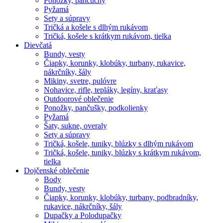
Ponožky, pančuchy
Pyžamá
Sety a súpravy
Tričká a košele s dlhým rukávom
Tričká, košele s krátkym rukávom, tielka
Dievčatá
Bundy, vesty
Čiapky, korunky, klobúky, turbany, rukavice,
nákrčníky, šály
Mikiny, svetre, pulóvre
Nohavice, rifle, tepláky, legíny, kraťasy
Outdoorové oblečenie
Ponožky, pančušky, podkolienky
Pyžamá
Šaty, sukne, overaly
Sety a súpravy
Tričká, košele, tuniky, blúzky s dlhým rukávom
Tričká, košele, tuniky, blúzky s krátkym rukávom,
tielka
Dojčenské oblečenie
Body
Bundy, vesty
Čiapky, korunky, klobúky, turbany, podbradníky,
rukavice, nákrčníky, šály
Dupačky a Polodupačky