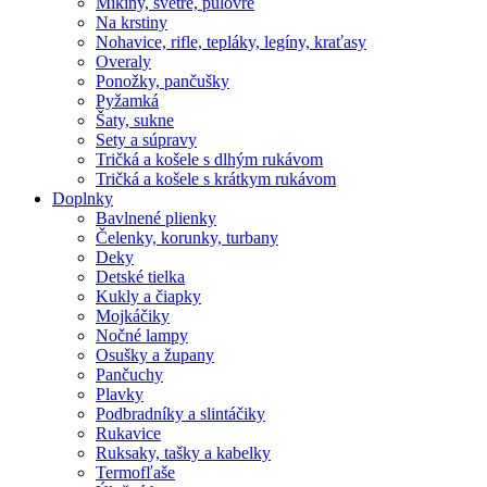
Mikiny, svetre, pulóvre
Na krstiny
Nohavice, rifle, tepláky, legíny, kraťasy
Overaly
Ponožky, pančušky
Pyžamká
Šaty, sukne
Sety a súpravy
Tričká a košele s dlhým rukávom
Tričká a košele s krátkym rukávom
Doplnky
Bavlnené plienky
Čelenky, korunky, turbany
Deky
Detské tielka
Kukly a čiapky
Mojkáčiky
Nočné lampy
Osušky a župany
Pančuchy
Plavky
Podbradníky a slintáčiky
Rukavice
Ruksaky, tašky a kabelky
Termofľaše