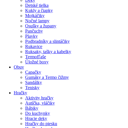
Deky
Detské tielka
Kukly a čiapky
Mojkáčiky
Nočné lampy
Osušky a župany
Pančuchy
Plavky
Podbradníky a slintáčiky
Rukavice
Ruksaky, tašky a kabelky
Termofľaše
Úložné boxy
Obuv
Capačky
Gumáky a Termo čižmy
Sandálky
Tenisky
Hračky
Aktivity hračky
Autíčka, vláčiky
Bábiky
Do kuchynky
Hracie deky
Hračky do piesku