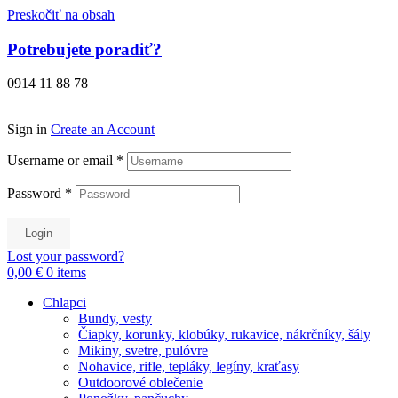
Preskočiť na obsah
Potrebujete poradiť?
0914 11 88 78
Sign in
Create an Account
Username or email
*
Password
*
Login
Lost your password?
0,00 €
0
items
Chlapci
Bundy, vesty
Čiapky, korunky, klobúky, rukavice, nákrčníky, šály
Mikiny, svetre, pulóvre
Nohavice, rifle, tepláky, legíny, kraťasy
Outdoorové oblečenie