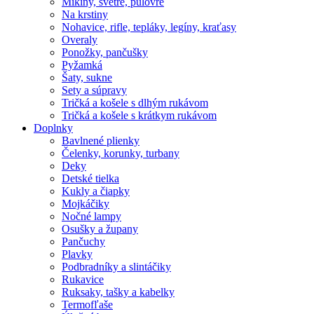
Mikiny, svetre, pulóvre
Na krstiny
Nohavice, rifle, tepláky, legíny, kraťasy
Overaly
Ponožky, pančušky
Pyžamká
Šaty, sukne
Sety a súpravy
Tričká a košele s dlhým rukávom
Tričká a košele s krátkym rukávom
Doplnky
Bavlnené plienky
Čelenky, korunky, turbany
Deky
Detské tielka
Kukly a čiapky
Mojkáčiky
Nočné lampy
Osušky a župany
Pančuchy
Plavky
Podbradníky a slintáčiky
Rukavice
Ruksaky, tašky a kabelky
Termofľaše