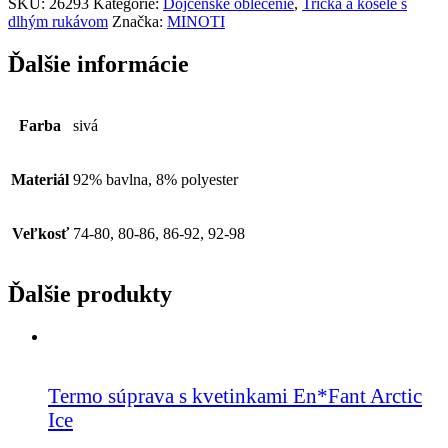
SKU:
26293
Kategórie:
Dojčenské oblečenie
,
Tričká a košele s
dlhým rukávom
Značka:
MINOTI
Ďalšie informácie
Farba
sivá
Materiál
92% bavlna, 8% polyester
Veľkosť
74-80, 80-86, 86-92, 92-98
Ďalšie produkty
Termo súprava s kvetinkami En*Fant Arctic
Ice