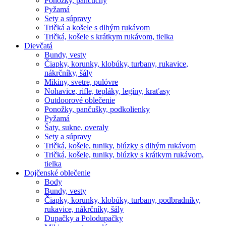
Ponožky, pančuchy
Pyžamá
Sety a súpravy
Tričká a košele s dlhým rukávom
Tričká, košele s krátkym rukávom, tielka
Dievčatá
Bundy, vesty
Čiapky, korunky, klobúky, turbany, rukavice,
nákrčníky, šály
Mikiny, svetre, pulóvre
Nohavice, rifle, tepláky, legíny, kraťasy
Outdoorové oblečenie
Ponožky, pančušky, podkolienky
Pyžamá
Šaty, sukne, overaly
Sety a súpravy
Tričká, košele, tuniky, blúzky s dlhým rukávom
Tričká, košele, tuniky, blúzky s krátkym rukávom,
tielka
Dojčenské oblečenie
Body
Bundy, vesty
Čiapky, korunky, klobúky, turbany, podbradníky,
rukavice, nákrčníky, šály
Dupačky a Polodupačky