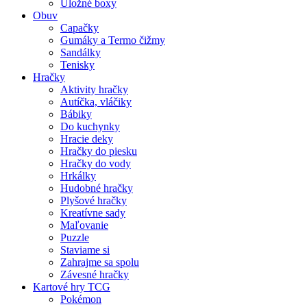
Úložné boxy
Obuv
Capačky
Gumáky a Termo čižmy
Sandálky
Tenisky
Hračky
Aktivity hračky
Autíčka, vláčiky
Bábiky
Do kuchynky
Hracie deky
Hračky do piesku
Hračky do vody
Hrkálky
Hudobné hračky
Plyšové hračky
Kreatívne sady
Maľovanie
Puzzle
Staviame si
Zahrajme sa spolu
Závesné hračky
Kartové hry TCG
Pokémon