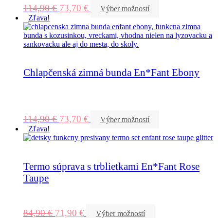
114,90
€
73,70
€
Výber možností
Zľava!
Chlapčenská zimná bunda En*Fant Ebony
114,90
€
73,70
€
Výber možností
Zľava!
Termo súprava s trblietkami En*Fant Rose
Taupe
84,90
€
71,90
€
Výber možností