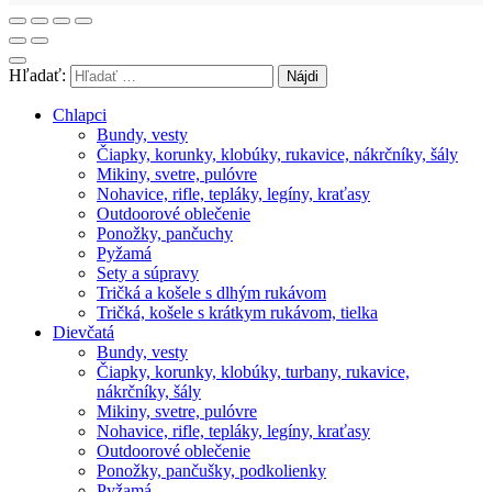
Hľadať:
Chlapci
Bundy, vesty
Čiapky, korunky, klobúky, rukavice, nákrčníky, šály
Mikiny, svetre, pulóvre
Nohavice, rifle, tepláky, legíny, kraťasy
Outdoorové oblečenie
Ponožky, pančuchy
Pyžamá
Sety a súpravy
Tričká a košele s dlhým rukávom
Tričká, košele s krátkym rukávom, tielka
Dievčatá
Bundy, vesty
Čiapky, korunky, klobúky, turbany, rukavice,
nákrčníky, šály
Mikiny, svetre, pulóvre
Nohavice, rifle, tepláky, legíny, kraťasy
Outdoorové oblečenie
Ponožky, pančušky, podkolienky
Pyžamá