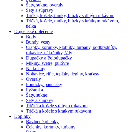
Šaty, sukne, overaly
Sety a súpravy
Tričká, košele, tuniky, blúzky s dlhým rukávom
Tričká, košele, tuniky, blúzky s krátkym rukávom,
tielka
Dojčenské oblečenie
Body
Bundy, vesty
Čiapky, korunky, klobúky, turbany, podbradníky,
rukavice, nákrčníky, šály
Dupačky a Polodupačky
Mikiny, svetre, pulóvre
Na krstiny
Nohavice, rifle, tepláky, legíny, kraťasy
Overaly
Ponožky, pančušky
Pyžamká
Šaty, sukne
Sety a súpravy
Tričká a košele s dlhým rukávom
Tričká a košele s krátkym rukávom
Doplnky
Bavlnené plienky
Čelenky, korunky, turbany