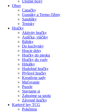
Úložné boxy
Obuv
Capačky
Gumáky a Termo čižmy
Sandálky
Tenisky
Hračky
Aktivity hračky
Autíčka, vláčiky
Bábiky
Do kuchynky
Hracie deky
Hračky do piesku
Hračky do vody
Hrkálky
Hudobné hračky
Plyšové hračky
Kreatívne sady
Maľovanie
Puzzle
Staviame si
Zahrajme sa spolu
Závesné hračky
Kartové hry TCG
Pokémon