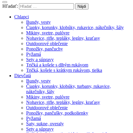
Hľadať:
Chlapci
Bundy, vesty
Čiapky, korunky, klobúky, rukavice, nákrčníky, šály
Mikiny, svetre, pulóvre
Nohavice, rifle, tepláky, legíny, kraťasy
Outdoorové oblečenie
Ponožky, pančuchy
Pyžamá
Sety a súpravy
Tričká a košele s dlhým rukávom
Tričká, košele s krátkym rukávom, tielka
Dievčatá
Bundy, vesty
Čiapky, korunky, klobúky, turbany, rukavice,
nákrčníky, šály
Mikiny, svetre, pulóvre
Nohavice, rifle, tepláky, legíny, kraťasy
Outdoorové oblečenie
Ponožky, pančušky, podkolienky
Pyžamá
Šaty, sukne, overaly
Sety a súpravy