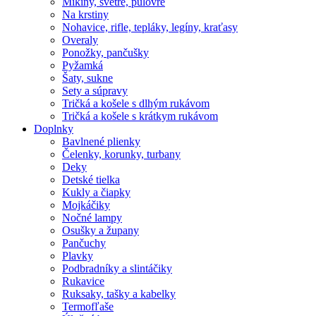
Mikiny, svetre, pulóvre
Na krstiny
Nohavice, rifle, tepláky, legíny, kraťasy
Overaly
Ponožky, pančušky
Pyžamká
Šaty, sukne
Sety a súpravy
Tričká a košele s dlhým rukávom
Tričká a košele s krátkym rukávom
Doplnky
Bavlnené plienky
Čelenky, korunky, turbany
Deky
Detské tielka
Kukly a čiapky
Mojkáčiky
Nočné lampy
Osušky a župany
Pančuchy
Plavky
Podbradníky a slintáčiky
Rukavice
Ruksaky, tašky a kabelky
Termofľaše