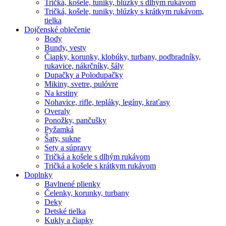
Tričká, košele, tuniky, blúzky s dlhým rukávom
Tričká, košele, tuniky, blúzky s krátkym rukávom,
tielka
Dojčenské oblečenie
Body
Bundy, vesty
Čiapky, korunky, klobúky, turbany, podbradníky,
rukavice, nákrčníky, šály
Dupačky a Polodupačky
Mikiny, svetre, pulóvre
Na krstiny
Nohavice, rifle, tepláky, legíny, kraťasy
Overaly
Ponožky, pančušky
Pyžamká
Šaty, sukne
Sety a súpravy
Tričká a košele s dlhým rukávom
Tričká a košele s krátkym rukávom
Doplnky
Bavlnené plienky
Čelenky, korunky, turbany
Deky
Detské tielka
Kukly a čiapky