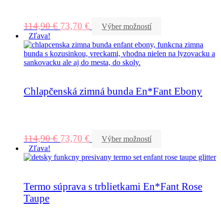
114,90
€
73,70
€
Výber možností
Zľava!
Chlapčenská zimná bunda En*Fant Ebony
114,90
€
73,70
€
Výber možností
Zľava!
Termo súprava s trblietkami En*Fant Rose
Taupe