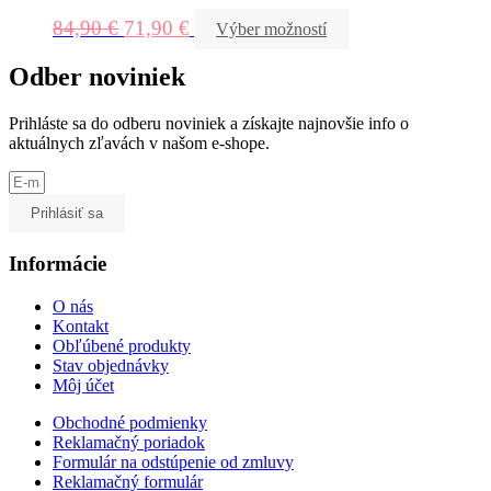
84,90
€
71,90
€
Výber možností
Odber noviniek
Prihláste sa do odberu noviniek a získajte najnovšie info o
aktuálnych zľavách v našom e-shope.
Prihlásiť sa
Informácie
O nás
Kontakt
Obľúbené produkty
Stav objednávky
Môj účet
Obchodné podmienky
Reklamačný poriadok
Formulár na odstúpenie od zmluvy
Reklamačný formulár