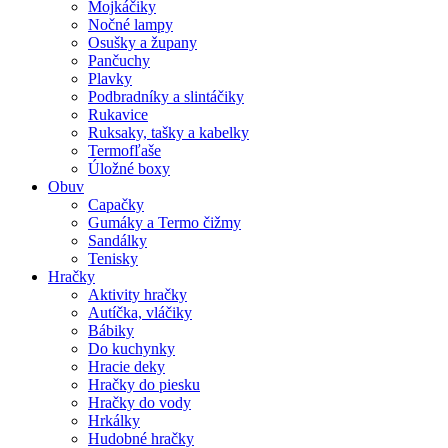
Mojkáčiky
Nočné lampy
Osušky a župany
Pančuchy
Plavky
Podbradníky a slintáčiky
Rukavice
Ruksaky, tašky a kabelky
Termofľaše
Úložné boxy
Obuv
Capačky
Gumáky a Termo čižmy
Sandálky
Tenisky
Hračky
Aktivity hračky
Autíčka, vláčiky
Bábiky
Do kuchynky
Hracie deky
Hračky do piesku
Hračky do vody
Hrkálky
Hudobné hračky