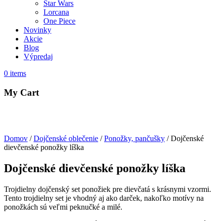
Star Wars
Lorcana
One Piece
Novinky
Akcie
Blog
Výpredaj
0
items
My Cart
Domov
/
Dojčenské oblečenie
/
Ponožky, pančušky
/ Dojčenské
dievčenské ponožky líška
Dojčenské dievčenské ponožky líška
Trojdielny dojčenský set ponožiek pre dievčatá s krásnymi vzormi.
Tento trojdielny set je vhodný aj ako darček, nakoľko motívy na
ponožkách sú veľmi peknučké a milé.