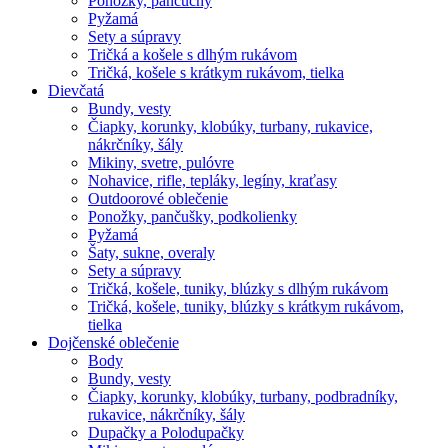
Ponožky, pančuchy
Pyžamá
Sety a súpravy
Tričká a košele s dlhým rukávom
Tričká, košele s krátkym rukávom, tielka
Dievčatá
Bundy, vesty
Čiapky, korunky, klobúky, turbany, rukavice,
nákrčníky, šály
Mikiny, svetre, pulóvre
Nohavice, rifle, tepláky, legíny, kraťasy
Outdoorové oblečenie
Ponožky, pančušky, podkolienky
Pyžamá
Šaty, sukne, overaly
Sety a súpravy
Tričká, košele, tuniky, blúzky s dlhým rukávom
Tričká, košele, tuniky, blúzky s krátkym rukávom,
tielka
Dojčenské oblečenie
Body
Bundy, vesty
Čiapky, korunky, klobúky, turbany, podbradníky,
rukavice, nákrčníky, šály
Dupačky a Polodupačky