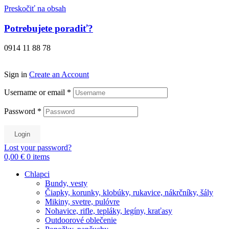
Preskočiť na obsah
Potrebujete poradiť?
0914 11 88 78
Sign in
Create an Account
Username or email
*
Password
*
Login
Lost your password?
0,00 €
0
items
Chlapci
Bundy, vesty
Čiapky, korunky, klobúky, rukavice, nákrčníky, šály
Mikiny, svetre, pulóvre
Nohavice, rifle, tepláky, legíny, kraťasy
Outdoorové oblečenie