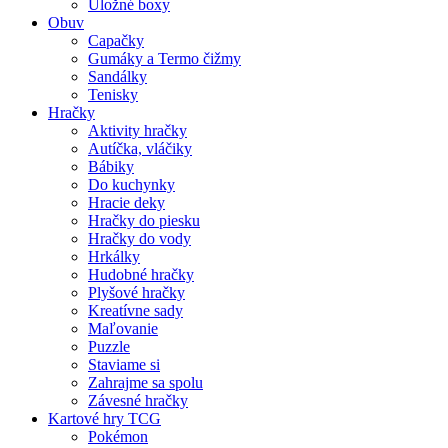
Úložné boxy
Obuv
Capačky
Gumáky a Termo čižmy
Sandálky
Tenisky
Hračky
Aktivity hračky
Autíčka, vláčiky
Bábiky
Do kuchynky
Hracie deky
Hračky do piesku
Hračky do vody
Hrkálky
Hudobné hračky
Plyšové hračky
Kreatívne sady
Maľovanie
Puzzle
Staviame si
Zahrajme sa spolu
Závesné hračky
Kartové hry TCG
Pokémon