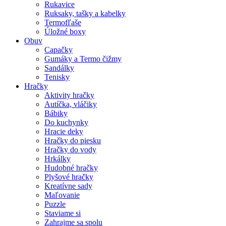
Rukavice
Ruksaky, tašky a kabelky
Termofľaše
Úložné boxy
Obuv
Capačky
Gumáky a Termo čižmy
Sandálky
Tenisky
Hračky
Aktivity hračky
Autíčka, vláčiky
Bábiky
Do kuchynky
Hracie deky
Hračky do piesku
Hračky do vody
Hrkálky
Hudobné hračky
Plyšové hračky
Kreatívne sady
Maľovanie
Puzzle
Staviame si
Zahrajme sa spolu