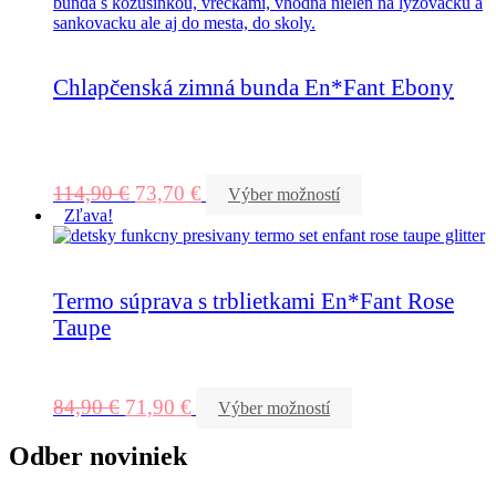
Chlapčenská zimná bunda En*Fant Ebony
114,90
€
73,70
€
Výber možností
Zľava!
Termo súprava s trblietkami En*Fant Rose
Taupe
84,90
€
71,90
€
Výber možností
Odber noviniek