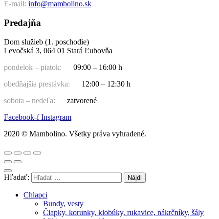
E-mail:
info@mambolino.sk
Predajňa
Dom služieb (1. poschodie)
Levočská 3, 064 01 Stará Ľubovňa
pondelok – piatok:
09:00 – 16:00 h
obedňajšia prestávka:
12:00 – 12:30 h
sobota – nedeľa:
zatvorené
Facebook-f
Instagram
2020 © Mambolino. Všetky práva vyhradené.
Hľadať:
Chlapci
Bundy, vesty
Čiapky, korunky, klobúky, rukavice, nákrčníky, šály