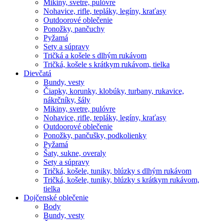
Mikiny, svetre, pulóvre
Nohavice, rifle, tepláky, legíny, kraťasy
Outdoorové oblečenie
Ponožky, pančuchy
Pyžamá
Sety a súpravy
Tričká a košele s dlhým rukávom
Tričká, košele s krátkym rukávom, tielka
Dievčatá
Bundy, vesty
Čiapky, korunky, klobúky, turbany, rukavice,
nákrčníky, šály
Mikiny, svetre, pulóvre
Nohavice, rifle, tepláky, legíny, kraťasy
Outdoorové oblečenie
Ponožky, pančušky, podkolienky
Pyžamá
Šaty, sukne, overaly
Sety a súpravy
Tričká, košele, tuniky, blúzky s dlhým rukávom
Tričká, košele, tuniky, blúzky s krátkym rukávom,
tielka
Dojčenské oblečenie
Body
Bundy, vesty