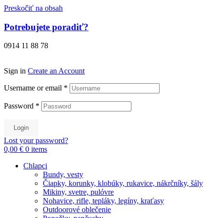
Preskočiť na obsah
Potrebujete poradiť?
0914 11 88 78
Sign in
Create an Account
Username or email
*
Password
*
Login
Lost your password?
0,00 €
0
items
Chlapci
Bundy, vesty
Čiapky, korunky, klobúky, rukavice, nákrčníky, šály
Mikiny, svetre, pulóvre
Nohavice, rifle, tepláky, legíny, kraťasy
Outdoorové oblečenie