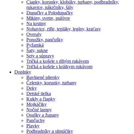
Čiapky, korunky, klobúky, turbany, podbradníky,
rukavice, nákrčníky, šály
Dupačky a Polodupačky
Mikiny, svetre, pulóvre
Na krstiny
Nohavice, rifle, tepláky, legíny, kraťasy
Overaly
Ponožky, pančušky
Pyžamká
Šaty, sukne
Sety a súpravy
Tričká a košele s dlhým rukávom
Tričká a košele s krátkym rukávom
Doplnky
Bavlnené plienky
Čelenky, korunky, turbany
Deky
Detské tielka
Kukly a čiapky
Mojkáčiky
Nočné lampy
Osušky a župany
Pančuchy
Plavky
Podbradníky a slintáčiky