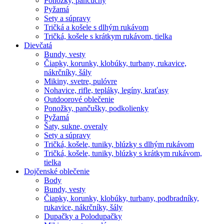
Ponožky, pančuchy
Pyžamá
Sety a súpravy
Tričká a košele s dlhým rukávom
Tričká, košele s krátkym rukávom, tielka
Dievčatá
Bundy, vesty
Čiapky, korunky, klobúky, turbany, rukavice,
nákrčníky, šály
Mikiny, svetre, pulóvre
Nohavice, rifle, tepláky, legíny, kraťasy
Outdoorové oblečenie
Ponožky, pančušky, podkolienky
Pyžamá
Šaty, sukne, overaly
Sety a súpravy
Tričká, košele, tuniky, blúzky s dlhým rukávom
Tričká, košele, tuniky, blúzky s krátkym rukávom,
tielka
Dojčenské oblečenie
Body
Bundy, vesty
Čiapky, korunky, klobúky, turbany, podbradníky,
rukavice, nákrčníky, šály
Dupačky a Polodupačky