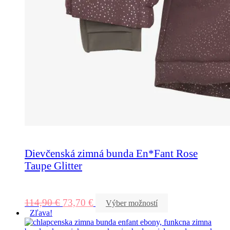
Dievčenská zimná bunda En*Fant Rose
Taupe Glitter
114,90
€
73,70
€
Výber možností
Zľava!