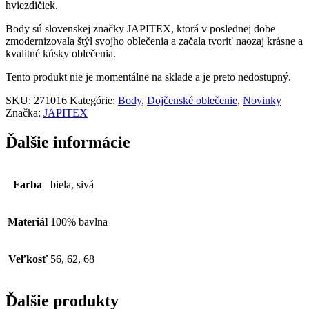
hviezdičiek.
Body sú slovenskej značky JAPITEX, ktorá v poslednej dobe
zmodernizovala štýl svojho oblečenia a začala tvoriť naozaj krásne a
kvalitné kúsky oblečenia.
Tento produkt nie je momentálne na sklade a je preto nedostupný.
SKU:
271016
Kategórie:
Body
,
Dojčenské oblečenie
,
Novinky
Značka:
JAPITEX
Ďalšie informácie
Farba
biela, sivá
Materiál
100% bavlna
Veľkosť
56, 62, 68
Ďalšie produkty