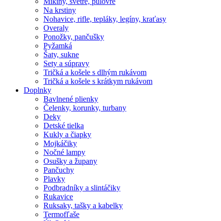
Mikiny, svetre, pulóvre
Na krstiny
Nohavice, rifle, tepláky, legíny, kraťasy
Overaly
Ponožky, pančušky
Pyžamká
Šaty, sukne
Sety a súpravy
Tričká a košele s dlhým rukávom
Tričká a košele s krátkym rukávom
Doplnky
Bavlnené plienky
Čelenky, korunky, turbany
Deky
Detské tielka
Kukly a čiapky
Mojkáčiky
Nočné lampy
Osušky a župany
Pančuchy
Plavky
Podbradníky a slintáčiky
Rukavice
Ruksaky, tašky a kabelky
Termofľaše