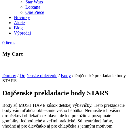
Star Wars
Lorcana
One Piece
Novinky
Akcie
Blog
Výpredaj
0
items
My Cart
Domov
/
Dojčenské oblečenie
/
Body
/ Dojčenské prekladacie body
STARS
Dojčenské prekladacie body STARS
Body sú MUST HAVE kúsok detskej výbavičky. Tieto prekladacie
body vám uľahčia obliekanie vášho bábätka. Nemusíte ich vášmu
drobčekovi obliekať cez hlavu ale len preložíte a pozapínate
gombíky. Jednoduché a veľmi praktické. Sú neutrálnej farby,
vhodné aj pre dievčatko aj pre chlapčeka s jemným motívom