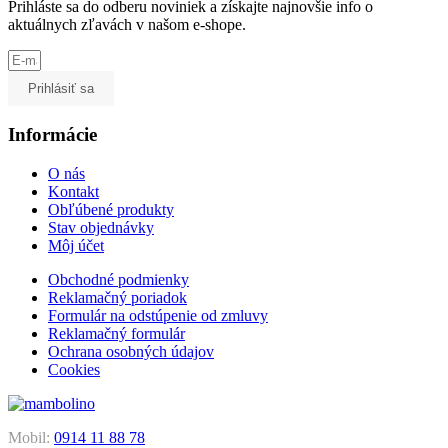
Prihláste sa do odberu noviniek a získajte najnovšie info o
aktuálnych zľavách v našom e-shope.
Prihlásiť sa
Informácie
O nás
Kontakt
Obľúbené produkty
Stav objednávky
Môj účet
Obchodné podmienky
Reklamačný poriadok
Formulár na odstúpenie od zmluvy
Reklamačný formulár
Ochrana osobných údajov
Cookies
Mobil:
0914 11 88 78