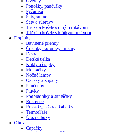
Overaly
Ponožky, pančušky
Pyžamká
Šaty, sukne
Sety a súpravy
Tričká a košele s dlhým rukávom
Tričká a košele s krátkym rukávom
Doplnky
Bavlnené plienky
Čelenky, korunky, turbany
Deky
Detské tielka
Kukly a čiapky
Mojkáčiky
Nočné lampy
Osušky a župany
Pančuchy
Plavky
Podbradníky a slintáčiky
Rukavice
Ruksaky, tašky a kabelky
Termofľaše
Úložné boxy
Obuv
Capačky