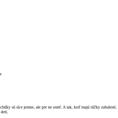
e
htíky sú síce jemne, ale pre ne ostré. A tak, keď majú rúčky zabalené,
deti.