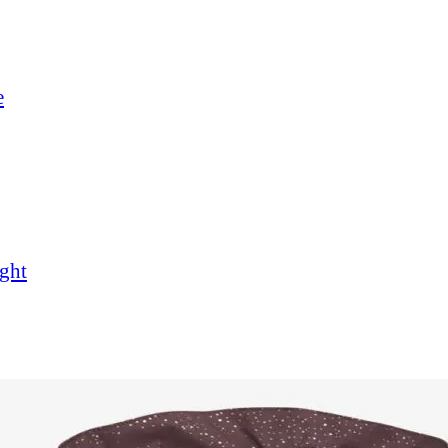
e
ght