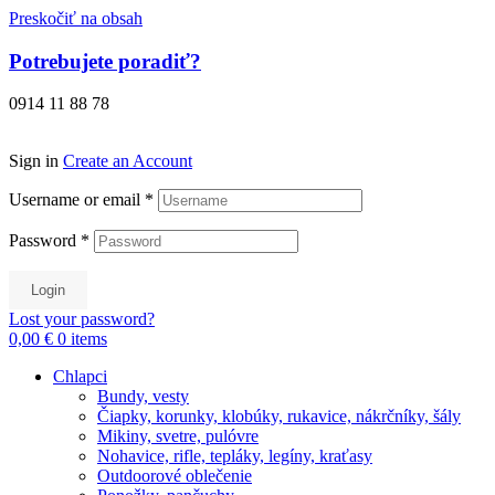
Preskočiť na obsah
Potrebujete poradiť?
0914 11 88 78
Sign in
Create an Account
Username or email
*
Password
*
Login
Lost your password?
0,00 €
0
items
Chlapci
Bundy, vesty
Čiapky, korunky, klobúky, rukavice, nákrčníky, šály
Mikiny, svetre, pulóvre
Nohavice, rifle, tepláky, legíny, kraťasy
Outdoorové oblečenie