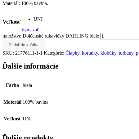
Materiál: 100% bavlna.
UNI
Veľkosť
Vymazať
množstvo Dojčenské rukavičky DARLING biele
Pridať do košíka
SKU:
21776111-1-1
Kategórie:
Čiapky, korunky, klobúky, turbany, p
Ďalšie informácie
Farba
biela
Materiál
100% bavlna
Veľkosť
UNI
Ďalšie produkty