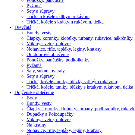
Ponožky, pančuchy
Pyžamá
Sety a súpravy
Tričká a košele s dlhým rukávom
Tričká, košele s krátkym rukávom, tielka
Dievčatá
Bundy, vesty
Čiapky, korunky, klobúky, turbany, rukavice, nákrčníky, 
Mikiny, svetre, pulóvre
Nohavice, rifle, tepláky, legíny, kraťasy
Outdoorové oblečenie
Ponožky, pančušky, podkolienky
Pyžamá
Šaty, sukne, overaly
Sety a súpravy
Tričká, košele, tuniky, blúzky s dlhým rukávom
Tričká, košele, tuniky, blúzky s krátkym rukávom, tielka
Dojčenské oblečenie
Body
Bundy, vesty
Čiapky, korunky, klobúky, turbany, podbradníky, rukavic
Dupačky a Polodupačky
Mikiny, svetre, pulóvre
Na krstiny
Nohavice, rifle, tepláky, legíny, kraťasy