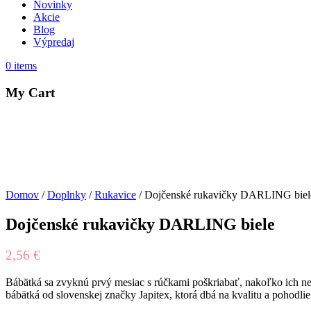
Novinky
Akcie
Blog
Výpredaj
0
items
My Cart
Domov
/
Doplnky
/
Rukavice
/ Dojčenské rukavičky DARLING biel
Dojčenské rukavičky DARLING biele
2,56
€
Bábätká sa zvyknú prvý mesiac s rúčkami poškriabať, nakoľko ich nec
bábätká od slovenskej značky Japitex, ktorá dbá na kvalitu a pohodlie 