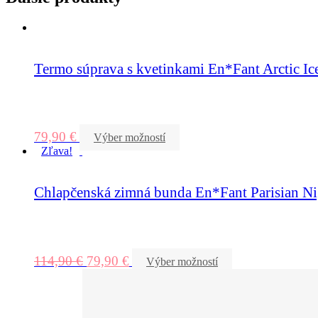
Termo súprava s kvetinkami En*Fant Arctic Ic
79,90
€
Výber možností
Zľava!
Chlapčenská zimná bunda En*Fant Parisian Ni
114,90
€
79,90
€
Výber možností