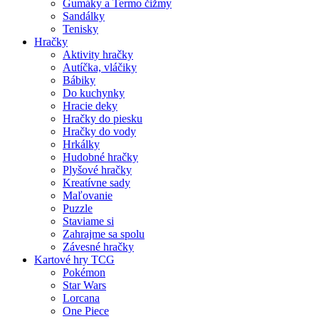
Gumáky a Termo čižmy
Sandálky
Tenisky
Hračky
Aktivity hračky
Autíčka, vláčiky
Bábiky
Do kuchynky
Hracie deky
Hračky do piesku
Hračky do vody
Hrkálky
Hudobné hračky
Plyšové hračky
Kreatívne sady
Maľovanie
Puzzle
Staviame si
Zahrajme sa spolu
Závesné hračky
Kartové hry TCG
Pokémon
Star Wars
Lorcana
One Piece