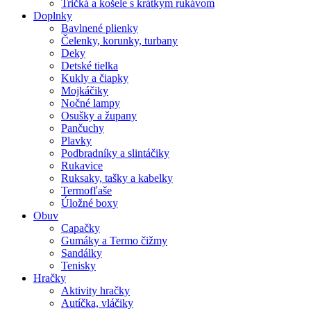
Tričká a košele s krátkym rukávom
Doplnky
Bavlnené plienky
Čelenky, korunky, turbany
Deky
Detské tielka
Kukly a čiapky
Mojkáčiky
Nočné lampy
Osušky a župany
Pančuchy
Plavky
Podbradníky a slintáčiky
Rukavice
Ruksaky, tašky a kabelky
Termofľaše
Úložné boxy
Obuv
Capačky
Gumáky a Termo čižmy
Sandálky
Tenisky
Hračky
Aktivity hračky
Autíčka, vláčiky