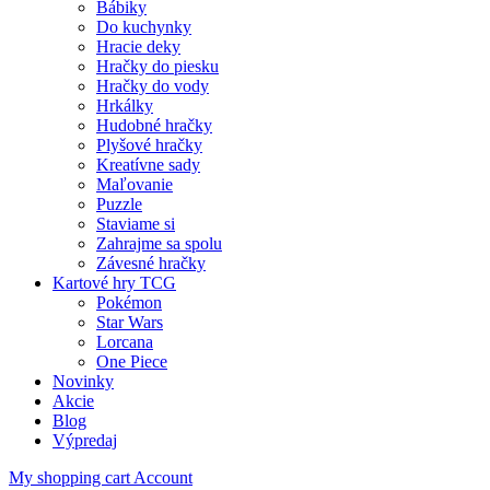
Bábiky
Do kuchynky
Hracie deky
Hračky do piesku
Hračky do vody
Hrkálky
Hudobné hračky
Plyšové hračky
Kreatívne sady
Maľovanie
Puzzle
Staviame si
Zahrajme sa spolu
Závesné hračky
Kartové hry TCG
Pokémon
Star Wars
Lorcana
One Piece
Novinky
Akcie
Blog
Výpredaj
My shopping cart
Account