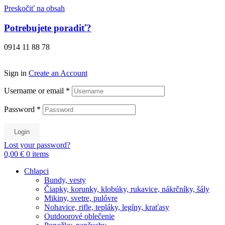
Preskočiť na obsah
Potrebujete poradiť?
0914 11 88 78
Sign in
Create an Account
Username or email
*
Password
*
Login
Lost your password?
0,00 €
0
items
Chlapci
Bundy, vesty
Čiapky, korunky, klobúky, rukavice, nákrčníky, šály
Mikiny, svetre, pulóvre
Nohavice, rifle, tepláky, legíny, kraťasy
Outdoorové oblečenie