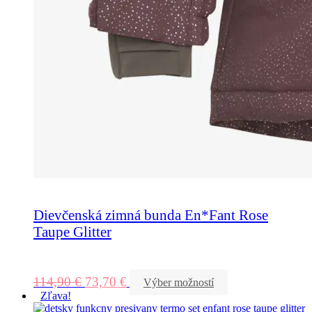
Dievčenská zimná bunda En*Fant Rose
Taupe Glitter
114,90
€
73,70
€
Výber možností
Zľava!