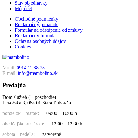
Stav objednávky
Môj účet
Obchodné podmienky
Reklamačný poriadok
Formulár na odstúpenie od zmluvy
Reklamačný formulár
Ochrana osobných údajov
Cookies
Mobil:
0914 11 88 78
E-mail:
info@mambolino.sk
Predajňa
Dom služieb (1. poschodie)
Levočská 3, 064 01 Stará Ľubovňa
pondelok – piatok:
09:00 – 16:00 h
obedňajšia prestávka:
12:00 – 12:30 h
sobota – nedeľa:
zatvorené