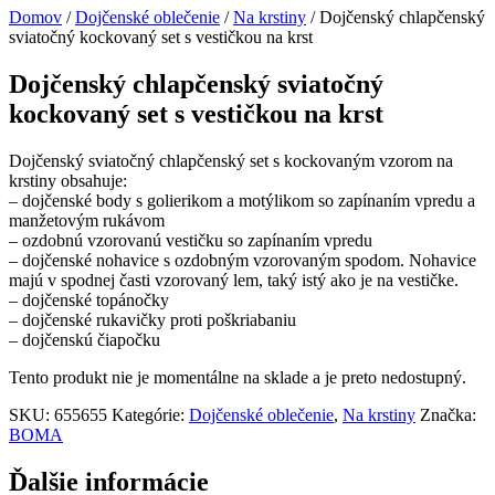
Domov
/
Dojčenské oblečenie
/
Na krstiny
/ Dojčenský chlapčenský
sviatočný kockovaný set s vestičkou na krst
Dojčenský chlapčenský sviatočný
kockovaný set s vestičkou na krst
Dojčenský sviatočný chlapčenský set s kockovaným vzorom na
krstiny obsahuje:
– dojčenské body s golierikom a motýlikom so zapínaním vpredu a
manžetovým rukávom
– ozdobnú vzorovanú vestičku so zapínaním vpredu
– dojčenské nohavice s ozdobným vzorovaným spodom. Nohavice
majú v spodnej časti vzorovaný lem, taký istý ako je na vestičke.
– dojčenské topánočky
– dojčenské rukavičky proti poškriabaniu
– dojčenskú čiapočku
Tento produkt nie je momentálne na sklade a je preto nedostupný.
SKU:
655655
Kategórie:
Dojčenské oblečenie
,
Na krstiny
Značka:
BOMA
Ďalšie informácie