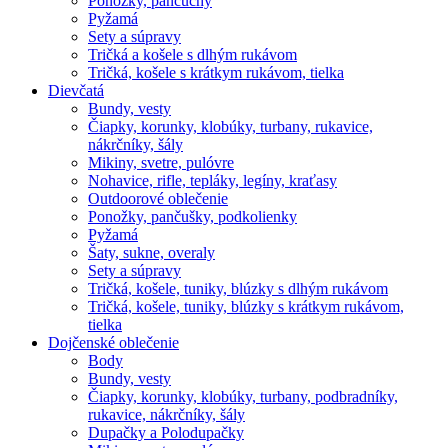
Ponožky, pančuchy
Pyžamá
Sety a súpravy
Tričká a košele s dlhým rukávom
Tričká, košele s krátkym rukávom, tielka
Dievčatá
Bundy, vesty
Čiapky, korunky, klobúky, turbany, rukavice,
nákrčníky, šály
Mikiny, svetre, pulóvre
Nohavice, rifle, tepláky, legíny, kraťasy
Outdoorové oblečenie
Ponožky, pančušky, podkolienky
Pyžamá
Šaty, sukne, overaly
Sety a súpravy
Tričká, košele, tuniky, blúzky s dlhým rukávom
Tričká, košele, tuniky, blúzky s krátkym rukávom,
tielka
Dojčenské oblečenie
Body
Bundy, vesty
Čiapky, korunky, klobúky, turbany, podbradníky,
rukavice, nákrčníky, šály
Dupačky a Polodupačky