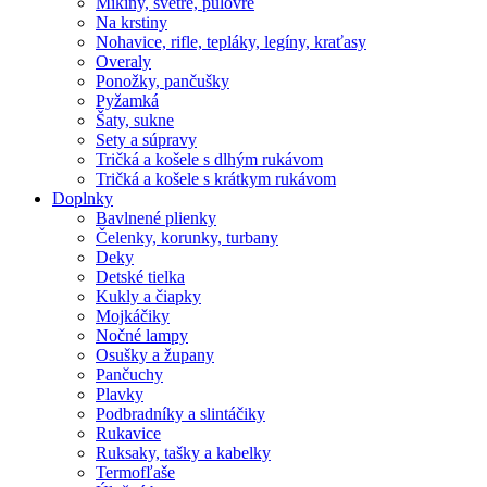
Mikiny, svetre, pulóvre
Na krstiny
Nohavice, rifle, tepláky, legíny, kraťasy
Overaly
Ponožky, pančušky
Pyžamká
Šaty, sukne
Sety a súpravy
Tričká a košele s dlhým rukávom
Tričká a košele s krátkym rukávom
Doplnky
Bavlnené plienky
Čelenky, korunky, turbany
Deky
Detské tielka
Kukly a čiapky
Mojkáčiky
Nočné lampy
Osušky a župany
Pančuchy
Plavky
Podbradníky a slintáčiky
Rukavice
Ruksaky, tašky a kabelky
Termofľaše