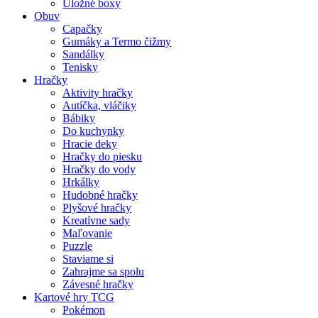
Úložné boxy
Obuv
Capačky
Gumáky a Termo čižmy
Sandálky
Tenisky
Hračky
Aktivity hračky
Autíčka, vláčiky
Bábiky
Do kuchynky
Hracie deky
Hračky do piesku
Hračky do vody
Hrkálky
Hudobné hračky
Plyšové hračky
Kreatívne sady
Maľovanie
Puzzle
Staviame si
Zahrajme sa spolu
Závesné hračky
Kartové hry TCG
Pokémon