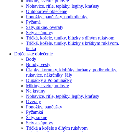
Mikiny, svetre, pulóvre
Nohavice, rifle, tepláky, legíny, kraťasy
Outdoorové oblečenie
Ponožky, pančušky, podkolienky
Pyžamá
Šaty, sukne, overaly
Sety a súpravy
Tričká, košele, tuniky, blúzky s dlhým rukávom
Tričká, košele, tuniky, blúzky s krátkym rukávom,
tielka
Dojčenské oblečenie
Body
Bundy, vesty
Čiapky, korunky, klobúky, turbany, podbradníky,
rukavice, nákrčníky, šály
Dupačky a Polodupačky
Mikiny, svetre, pulóvre
Na krstiny
Nohavice, rifle, tepláky, legíny, kraťasy
Overaly
Ponožky, pančušky
Pyžamká
Šaty, sukne
Sety a súpravy
Tričká a košele s dlhým rukávom