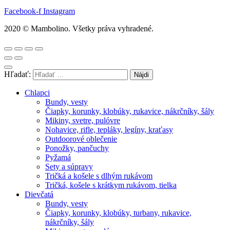
Facebook-f
Instagram
2020 © Mambolino. Všetky práva vyhradené.
Hľadať:
Chlapci
Bundy, vesty
Čiapky, korunky, klobúky, rukavice, nákrčníky, šály
Mikiny, svetre, pulóvre
Nohavice, rifle, tepláky, legíny, kraťasy
Outdoorové oblečenie
Ponožky, pančuchy
Pyžamá
Sety a súpravy
Tričká a košele s dlhým rukávom
Tričká, košele s krátkym rukávom, tielka
Dievčatá
Bundy, vesty
Čiapky, korunky, klobúky, turbany, rukavice,
nákrčníky, šály