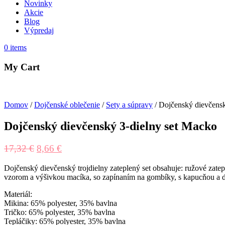
Novinky
Akcie
Blog
Výpredaj
0
items
My Cart
Domov
/
Dojčenské oblečenie
/
Sety a súpravy
/ Dojčenský dievčensk
Dojčenský dievčenský 3-dielny set Macko
17,32
€
8,66
€
Dojčenský dievčenský trojdielny zateplený set obsahuje: ružové zate
vzorom a výšivkou macíka, so zapínaním na gombíky, s kapucňou a
Materiál:
Mikina: 65% polyester, 35% bavlna
Tričko: 65% polyester, 35% bavlna
Tepláčiky: 65% polyester, 35% bavlna