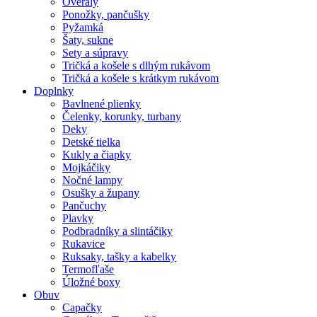
Overaly
Ponožky, pančušky
Pyžamká
Šaty, sukne
Sety a súpravy
Tričká a košele s dlhým rukávom
Tričká a košele s krátkym rukávom
Doplnky
Bavlnené plienky
Čelenky, korunky, turbany
Deky
Detské tielka
Kukly a čiapky
Mojkáčiky
Nočné lampy
Osušky a župany
Pančuchy
Plavky
Podbradníky a slintáčiky
Rukavice
Ruksaky, tašky a kabelky
Termofľaše
Úložné boxy
Obuv
Capačky