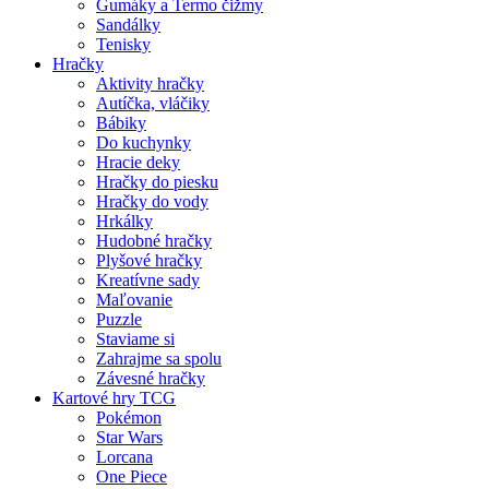
Gumáky a Termo čižmy
Sandálky
Tenisky
Hračky
Aktivity hračky
Autíčka, vláčiky
Bábiky
Do kuchynky
Hracie deky
Hračky do piesku
Hračky do vody
Hrkálky
Hudobné hračky
Plyšové hračky
Kreatívne sady
Maľovanie
Puzzle
Staviame si
Zahrajme sa spolu
Závesné hračky
Kartové hry TCG
Pokémon
Star Wars
Lorcana
One Piece