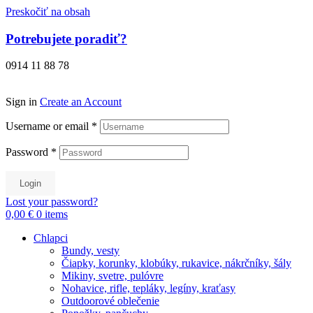
Preskočiť na obsah
Potrebujete poradiť?
0914 11 88 78
Sign in
Create an Account
Username or email
*
Password
*
Login
Lost your password?
0,00 €
0
items
Chlapci
Bundy, vesty
Čiapky, korunky, klobúky, rukavice, nákrčníky, šály
Mikiny, svetre, pulóvre
Nohavice, rifle, tepláky, legíny, kraťasy
Outdoorové oblečenie