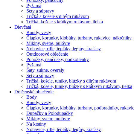
Ponožky, pančuchy
Pyžamá
Sety a súpravy
Tričká a košele s dlhým rukávom
Tričká, košele s krátkym rukávom, tielka
Dievčatá
Bundy, vesty
Čiapky, korunky, klobúky, turbany, rukavice, nákrčníky, 
Mikiny, svetre, pulóvre
Nohavice, rifle, tepláky, legíny, kraťasy
Outdoorové oblečenie
Ponožky, pančušky, podkolienky
Pyžamá
Šaty, sukne, overaly
Sety a súpravy
Tričká, košele, tuniky, blúzky s dlhým rukávom
Tričká, košele, tuniky, blúzky s krátkym rukávom, tielka
Dojčenské oblečenie
Body
Bundy, vesty
Čiapky, korunky, klobúky, turbany, podbradníky, rukavic
Dupačky a Polodupačky
Mikiny, svetre, pulóvre
Na krstiny
Nohavice, rifle, tepláky, legíny, kraťasy