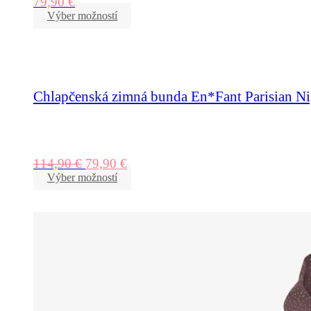
79,90
€
Výber možností
Chlapčenská zimná bunda En*Fant Parisian Ni
114,90
€
79,90
€
Výber možností