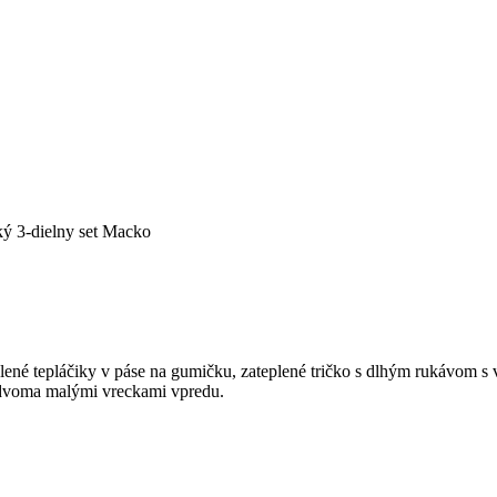
ý 3-dielny set Macko
plené tepláčiky v páse na gumičku, zateplené tričko s dlhým rukávom 
 dvoma malými vreckami vpredu.