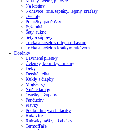
Mikiny, svetre, pulóvre
Na krstiny
Nohavice, rifle, tepláky, legíny, kraťasy
Overaly
Ponožky, pančušky
Pyžamká
Šaty, sukne
Sety a súpravy
Tričká a košele s dlhým rukávom
Tričká a košele s krátkym rukávom
Doplnky
Bavlnené plienky
Čelenky, korunky, turbany
Deky
Detské tielka
Kukly a čiapky
Mojkáčiky
Nočné lampy
Osušky a župany
Pančuchy
Plavky
Podbradníky a slintáčiky
Rukavice
Ruksaky, tašky a kabelky
Termofľaše