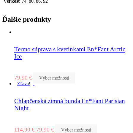
Veľkosť
74, 80, 86, 92
Ďalšie produkty
Termo súprava s kvetinkami En*Fant Arctic
Ice
79,90
€
Výber možností
Zľava!
Chlapčenská zimná bunda En*Fant Parisian
Night
114,90
€
79,90
€
Výber možností