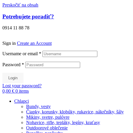
Preskočiť na obsah
Potrebujete poradiť?
0914 11 88 78
Sign in
Create an Account
Username or email
*
Password
*
Login
Lost your password?
0,00 €
0
items
Chlapci
Bundy, vesty
Čiapky, korunky, klobúky, rukavice, nákrčníky, šály
Mikiny, svetre, pulóvre
Nohavice, rifle, tepláky, legíny, kraťasy
Outdoorové oblečenie