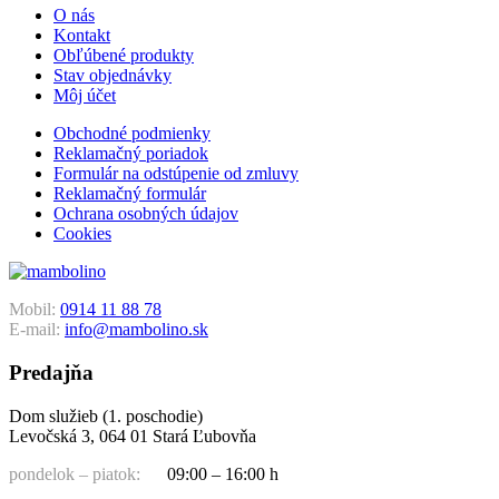
O nás
Kontakt
Obľúbené produkty
Stav objednávky
Môj účet
Obchodné podmienky
Reklamačný poriadok
Formulár na odstúpenie od zmluvy
Reklamačný formulár
Ochrana osobných údajov
Cookies
Mobil:
0914 11 88 78
E-mail:
info@mambolino.sk
Predajňa
Dom služieb (1. poschodie)
Levočská 3, 064 01 Stará Ľubovňa
pondelok – piatok:
09:00 – 16:00 h