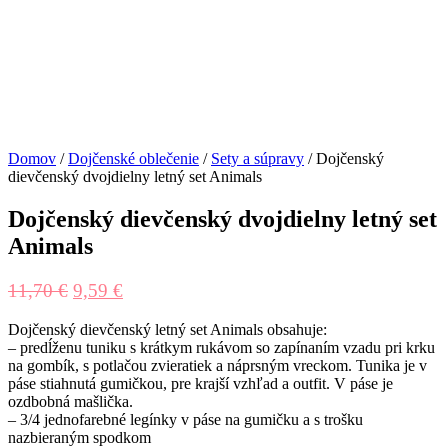
Domov
/
Dojčenské oblečenie
/
Sety a súpravy
/ Dojčenský
dievčenský dvojdielny letný set Animals
Dojčenský dievčenský dvojdielny letný set
Animals
11,70
€
9,59
€
Dojčenský dievčenský letný set Animals obsahuje:
– predĺženu tuniku s krátkym rukávom so zapínaním vzadu pri krku
na gombík, s potlačou zvieratiek a náprsným vreckom. Tunika je v
páse stiahnutá gumičkou, pre krajší vzhľad a outfit. V páse je
ozdbobná mašlička.
– 3/4 jednofarebné legínky v páse na gumičku a s trošku
nazbieraným spodkom