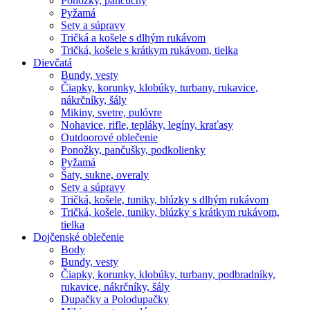
Ponožky, pančuchy
Pyžamá
Sety a súpravy
Tričká a košele s dlhým rukávom
Tričká, košele s krátkym rukávom, tielka
Dievčatá
Bundy, vesty
Čiapky, korunky, klobúky, turbany, rukavice,
nákrčníky, šály
Mikiny, svetre, pulóvre
Nohavice, rifle, tepláky, legíny, kraťasy
Outdoorové oblečenie
Ponožky, pančušky, podkolienky
Pyžamá
Šaty, sukne, overaly
Sety a súpravy
Tričká, košele, tuniky, blúzky s dlhým rukávom
Tričká, košele, tuniky, blúzky s krátkym rukávom,
tielka
Dojčenské oblečenie
Body
Bundy, vesty
Čiapky, korunky, klobúky, turbany, podbradníky,
rukavice, nákrčníky, šály
Dupačky a Polodupačky