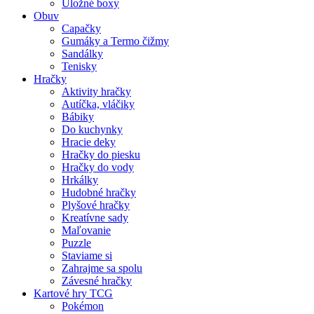
Úložné boxy
Obuv
Capačky
Gumáky a Termo čižmy
Sandálky
Tenisky
Hračky
Aktivity hračky
Autíčka, vláčiky
Bábiky
Do kuchynky
Hracie deky
Hračky do piesku
Hračky do vody
Hrkálky
Hudobné hračky
Plyšové hračky
Kreatívne sady
Maľovanie
Puzzle
Staviame si
Zahrajme sa spolu
Závesné hračky
Kartové hry TCG
Pokémon