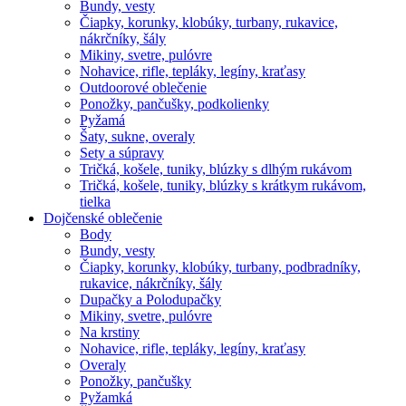
Bundy, vesty
Čiapky, korunky, klobúky, turbany, rukavice,
nákrčníky, šály
Mikiny, svetre, pulóvre
Nohavice, rifle, tepláky, legíny, kraťasy
Outdoorové oblečenie
Ponožky, pančušky, podkolienky
Pyžamá
Šaty, sukne, overaly
Sety a súpravy
Tričká, košele, tuniky, blúzky s dlhým rukávom
Tričká, košele, tuniky, blúzky s krátkym rukávom,
tielka
Dojčenské oblečenie
Body
Bundy, vesty
Čiapky, korunky, klobúky, turbany, podbradníky,
rukavice, nákrčníky, šály
Dupačky a Polodupačky
Mikiny, svetre, pulóvre
Na krstiny
Nohavice, rifle, tepláky, legíny, kraťasy
Overaly
Ponožky, pančušky
Pyžamká