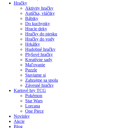
Hračky
Aktivity hračky
Autíčka, vláčiky
Bábiky
Do kuchynky
Hracie deky
Hračky do piesku
Hračky do vody
Hrkálky
Hudobné hračky
Plyšové hračky
Kreatívne sady
Maľovanie
Puzzle
Staviame si
Zahrajme sa spolu
Závesné hračky
Kartové hry TCG
Pokémon
Star Wars
Lorcana
One Piece
Novinky
Akcie
Blog