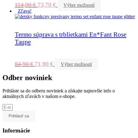
114,90
€
73,70
€
Výber možností
Zľava!
Termo súprava s trblietkami En*Fant Rose
Taupe
84,90
€
71,90
€
Výber možností
Odber noviniek
Prihláste sa do odberu noviniek a získajte najnovšie info o
aktuálnych zľavách v našom e-shope.
Prihlásiť sa
Informácie