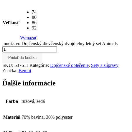
74
80
Veľkosť
86
92
Vymazať
množstvo Dojčenský dievčenský dvojdielny letný set Animals
Pridať do košíka
SKU:
537611
Kategórie:
Dojčenské oblečenie
,
Sety a súpravy
Značka:
Bembi
Ďalšie informácie
Farba
ružová, šedá
Materiál
70% bavlna, 30% polyester