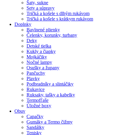
Šaty, sukne
Sety a súpravy
Tričká a košele s dlhým rukávom
Tričká a košele s krátkym rukávom
Doplnky
Bavlnené plienky
Čelenky, korunky, turbany
Deky
Detské tielka
Kukly a čiapky
Mojkáčiky
Nočné lampy
Osušky a župany
Pančuchy
Plavky
Podbradníky a slintáčiky
Rukavice
Ruksaky, tašky a kabelky
Termofľaše
Úložné boxy
Obuv
Capačky
Gumáky a Termo čižmy
Sandálky
Tenisky