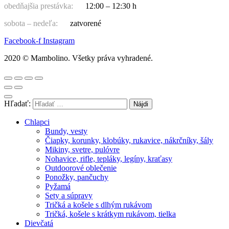
obedňajšia prestávka:
12:00 – 12:30 h
sobota – nedeľa:
zatvorené
Facebook-f
Instagram
2020 © Mambolino. Všetky práva vyhradené.
Hľadať:
Chlapci
Bundy, vesty
Čiapky, korunky, klobúky, rukavice, nákrčníky, šály
Mikiny, svetre, pulóvre
Nohavice, rifle, tepláky, legíny, kraťasy
Outdoorové oblečenie
Ponožky, pančuchy
Pyžamá
Sety a súpravy
Tričká a košele s dlhým rukávom
Tričká, košele s krátkym rukávom, tielka
Dievčatá