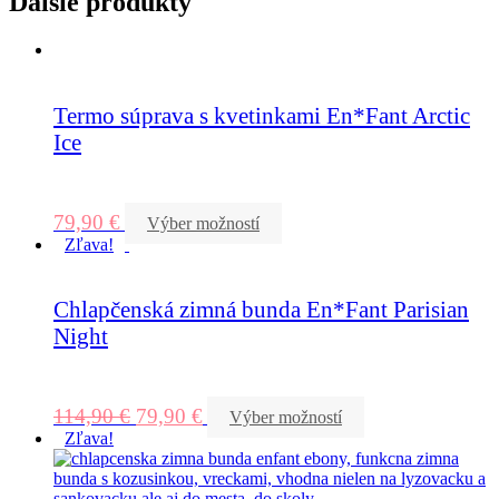
Ďalšie produkty
Termo súprava s kvetinkami En*Fant Arctic
Ice
79,90
€
Výber možností
Zľava!
Chlapčenská zimná bunda En*Fant Parisian
Night
114,90
€
79,90
€
Výber možností
Zľava!