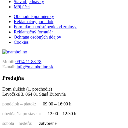
Stav objednávky
Môj účet
Obchodné podmienky
Reklamačný poriadok
Formulár na odstúpenie od zmluvy
Reklamačný formulár
Ochrana osobných údajov
Cookies
Mobil:
0914 11 88 78
E-mail:
info@mambolino.sk
Predajňa
Dom služieb (1. poschodie)
Levočská 3, 064 01 Stará Ľubovňa
pondelok – piatok:
09:00 – 16:00 h
obedňajšia prestávka:
12:00 – 12:30 h
sobota – nedeľa:
zatvorené