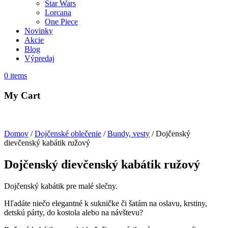
Star Wars
Lorcana
One Piece
Novinky
Akcie
Blog
Výpredaj
0
items
My Cart
Domov
/
Dojčenské oblečenie
/
Bundy, vesty
/ Dojčenský
dievčenský kabátik ružový
Dojčenský dievčenský kabátik ružový
Dojčenský kabátik pre malé slečny.
Hľadáte niečo elegantné k sukničke či šatám na oslavu, krstiny,
detskú párty, do kostola alebo na návštevu?