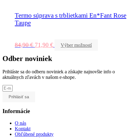
Termo súprava s trblietkami En*Fant Rose
Taupe
84,90
€
71,90
€
Výber možností
Odber noviniek
Prihláste sa do odberu noviniek a získajte najnovšie info o
aktuálnych zľavách v našom e-shope.
Prihlásiť sa
Informácie
O nás
Kontakt
Obľúbené produkty