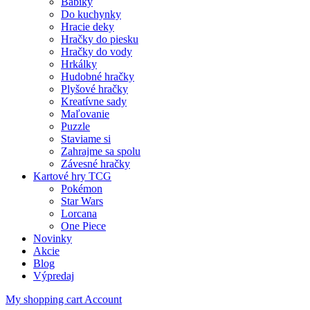
Bábiky
Do kuchynky
Hracie deky
Hračky do piesku
Hračky do vody
Hrkálky
Hudobné hračky
Plyšové hračky
Kreatívne sady
Maľovanie
Puzzle
Staviame si
Zahrajme sa spolu
Závesné hračky
Kartové hry TCG
Pokémon
Star Wars
Lorcana
One Piece
Novinky
Akcie
Blog
Výpredaj
My shopping cart
Account