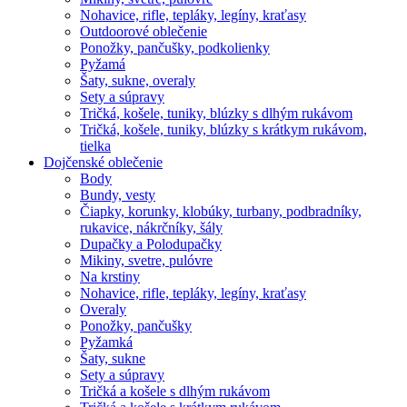
Nohavice, rifle, tepláky, legíny, kraťasy
Outdoorové oblečenie
Ponožky, pančušky, podkolienky
Pyžamá
Šaty, sukne, overaly
Sety a súpravy
Tričká, košele, tuniky, blúzky s dlhým rukávom
Tričká, košele, tuniky, blúzky s krátkym rukávom,
tielka
Dojčenské oblečenie
Body
Bundy, vesty
Čiapky, korunky, klobúky, turbany, podbradníky,
rukavice, nákrčníky, šály
Dupačky a Polodupačky
Mikiny, svetre, pulóvre
Na krstiny
Nohavice, rifle, tepláky, legíny, kraťasy
Overaly
Ponožky, pančušky
Pyžamká
Šaty, sukne
Sety a súpravy
Tričká a košele s dlhým rukávom