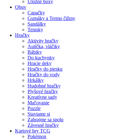
Úložné boxy
Obuv
Capačky
Gumáky a Termo čižmy
Sandálky
Tenisky
Hračky
Aktivity hračky
Autíčka, vláčiky
Bábiky
Do kuchynky
Hracie deky
Hračky do piesku
Hračky do vody
Hrkálky
Hudobné hračky
Plyšové hračky
Kreatívne sady
Maľovanie
Puzzle
Staviame si
Zahrajme sa spolu
Závesné hračky
Kartové hry TCG
Pokémon