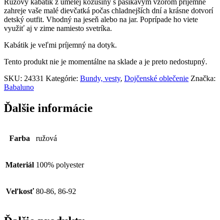
Ružový kabátik z umelej kožušiny s pásikavým vzorom príjemne
zahreje vaše malé dievčatká počas chladnejších dní a krásne dotvorí
detský outfit. Vhodný na jeseň alebo na jar. Poprípade ho viete
využiť aj v zime namiesto svetríka.
Kabátik je veľmi príjemný na dotyk.
Tento produkt nie je momentálne na sklade a je preto nedostupný.
SKU:
24331
Kategórie:
Bundy, vesty
,
Dojčenské oblečenie
Značka:
Babaluno
Ďalšie informácie
Farba
ružová
Materiál
100% polyester
Veľkosť
80-86, 86-92