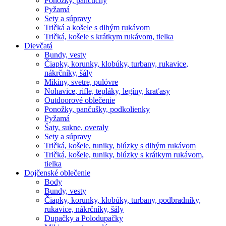
Ponožky, pančuchy
Pyžamá
Sety a súpravy
Tričká a košele s dlhým rukávom
Tričká, košele s krátkym rukávom, tielka
Dievčatá
Bundy, vesty
Čiapky, korunky, klobúky, turbany, rukavice,
nákrčníky, šály
Mikiny, svetre, pulóvre
Nohavice, rifle, tepláky, legíny, kraťasy
Outdoorové oblečenie
Ponožky, pančušky, podkolienky
Pyžamá
Šaty, sukne, overaly
Sety a súpravy
Tričká, košele, tuniky, blúzky s dlhým rukávom
Tričká, košele, tuniky, blúzky s krátkym rukávom,
tielka
Dojčenské oblečenie
Body
Bundy, vesty
Čiapky, korunky, klobúky, turbany, podbradníky,
rukavice, nákrčníky, šály
Dupačky a Polodupačky