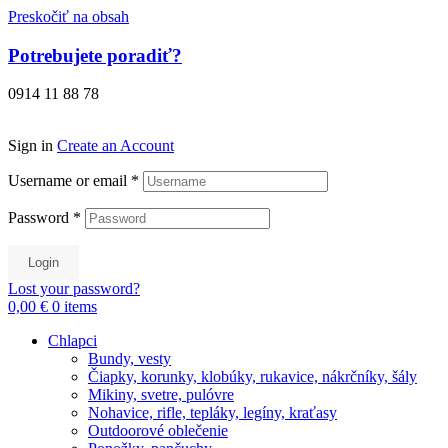
Preskočiť na obsah
Potrebujete poradiť?
0914 11 88 78
Sign in
Create an Account
Username or email
*
Password
*
Login
Lost your password?
0,00 €
0
items
Chlapci
Bundy, vesty
Čiapky, korunky, klobúky, rukavice, nákrčníky, šály
Mikiny, svetre, pulóvre
Nohavice, rifle, tepláky, legíny, kraťasy
Outdoorové oblečenie