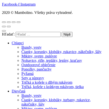
Facebook-f
Instagram
2020 © Mambolino. Všetky práva vyhradené.
Hľadať:
Chlapci
Bundy, vesty
Čiapky, korunky, klobúky, rukavice, nákrčníky, šály
Mikiny, svetre, pulóvre
Nohavice, rifle, tepláky, legíny, kraťasy
Outdoorové oblečenie
Ponožky, pančuchy
Pyžamá
Sety a súpravy
Tričká a košele s dlhým rukávom
Tričká, košele s krátkym rukávom, tielka
Dievčatá
Bundy, vesty
Čiapky, korunky, klobúky, turbany, rukavice,
nákrčníky, šály
Mikiny, svetre, pulóvre