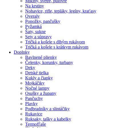
Mikiny, svetre, pulóvre
Na krstiny
Nohavice, rifle, tepláky, legíny, kraťasy
Overaly
Ponožky, pančušky
Pyžamká
Šaty, sukne
Sety a súpravy
Tričká a košele s dlhým rukávom
Tričká a košele s krátkym rukávom
Doplnky
Bavlnené plienky
Čelenky, korunky, turbany
Deky
Detské tielka
Kukly a čiapky
Mojkáčiky
Nočné lampy
Osušky a župany
Pančuchy
Plavky
Podbradníky a slintáčiky
Rukavice
Ruksaky, tašky a kabelky
Termofľaše