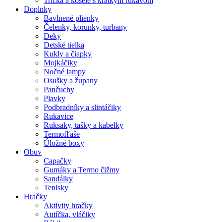
Tričká a košele s krátkym rukávom
Doplnky
Bavlnené plienky
Čelenky, korunky, turbany
Deky
Detské tielka
Kukly a čiapky
Mojkáčiky
Nočné lampy
Osušky a župany
Pančuchy
Plavky
Podbradníky a slintáčiky
Rukavice
Ruksaky, tašky a kabelky
Termofľaše
Úložné boxy
Obuv
Capačky
Gumáky a Termo čižmy
Sandálky
Tenisky
Hračky
Aktivity hračky
Autíčka, vláčiky