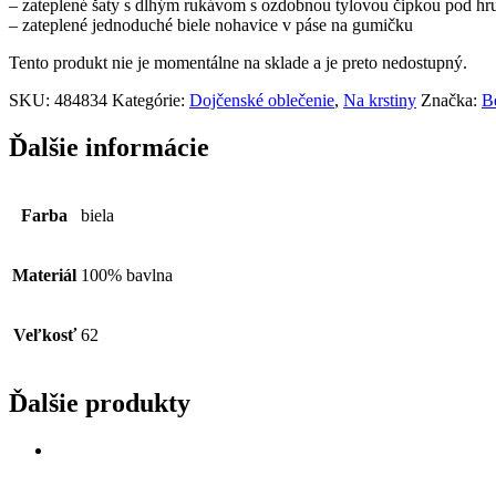
– zateplené šaty s dlhým rukávom s ozdobnou tylovou čipkou pod hru
– zateplené jednoduché biele nohavice v páse na gumičku
Tento produkt nie je momentálne na sklade a je preto nedostupný.
SKU:
484834
Kategórie:
Dojčenské oblečenie
,
Na krstiny
Značka:
B
Ďalšie informácie
Farba
biela
Materiál
100% bavlna
Veľkosť
62
Ďalšie produkty