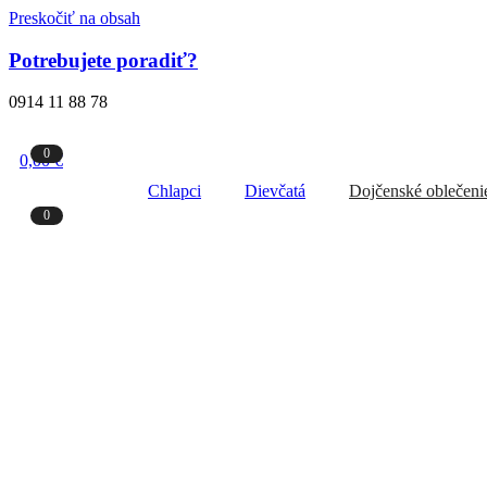
Preskočiť na obsah
Potrebujete poradiť?
0914 11 88 78
0
0,00 €
Chlapci
Dievčatá
Dojčenské oblečeni
0