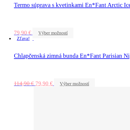
Termo súprava s kvetinkami En*Fant Arctic Ic
79,90
€
Výber možností
Zľava!
Chlapčenská zimná bunda En*Fant Parisian Ni
114,90
€
79,90
€
Výber možností