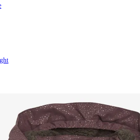
e
ght