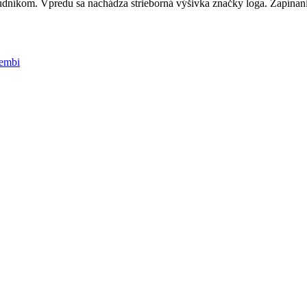
dníkom. Vpredu sa nachádza strieborná výšivka značky loga. Zapínanie
embi