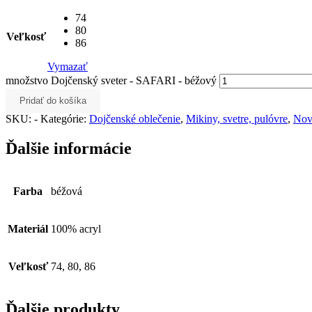
74
80
Veľkosť
86
Vymazať
množstvo Dojčenský sveter - SAFARI - béžový
Pridať do košíka
SKU:
-
Kategórie:
Dojčenské oblečenie
,
Mikiny, svetre, pulóvre
,
Nov
Ďalšie informácie
Farba
béžová
Materiál
100% acryl
Veľkosť
74, 80, 86
Ďalšie produkty