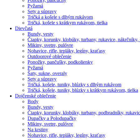
Ponožky, pančuchy
Pyžamá
Sety a súpravy
Tričká a košele s dlhým rukávom
Tričká, košele s krátkym rukávom, tielka
Dievčatá
Bundy, vesty
Čiapky, korunky, klobúky, turbany, rukavice, nákrčníky, 
Mikiny, svetre, pulóvre
Nohavice, rifle, tepláky, legíny, kraťasy
Outdoorové oblečenie
Ponožky, pančušky, podkolienky
Pyžamá
Šaty, sukne, overaly
Sety a súpravy
Tričká, košele, tuniky, blúzky s dlhým rukávom
Tričká, košele, tuniky, blúzky s krátkym rukávom, tielka
Dojčenské oblečenie
Body
Bundy, vesty
Čiapky, korunky, klobúky, turbany, podbradníky, rukavic
Dupačky a Polodupačky
Mikiny, svetre, pulóvre
Na krstiny
Nohavice, rifle, tepláky, legíny, kraťasy