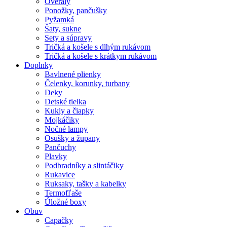
Overaly
Ponožky, pančušky
Pyžamká
Šaty, sukne
Sety a súpravy
Tričká a košele s dlhým rukávom
Tričká a košele s krátkym rukávom
Doplnky
Bavlnené plienky
Čelenky, korunky, turbany
Deky
Detské tielka
Kukly a čiapky
Mojkáčiky
Nočné lampy
Osušky a župany
Pančuchy
Plavky
Podbradníky a slintáčiky
Rukavice
Ruksaky, tašky a kabelky
Termofľaše
Úložné boxy
Obuv
Capačky