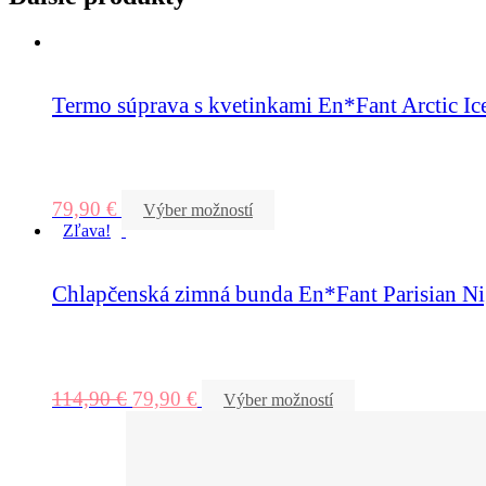
Termo súprava s kvetinkami En*Fant Arctic Ic
79,90
€
Výber možností
Zľava!
Chlapčenská zimná bunda En*Fant Parisian Ni
114,90
€
79,90
€
Výber možností