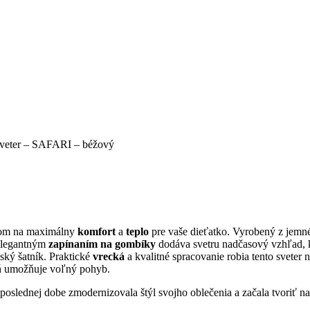
sveter – SAFARI – béžový
zom na maximálny
komfort
a
teplo
pre vaše dieťatko. Vyrobený z jemné
elegantným
zapínaním na gombíky
dodáva svetru nadčasový vzhľad, 
tský šatník. Praktické
vrecká
a kvalitné spracovanie robia tento sveter 
veň umožňuje voľný pohyb.
slednej dobe zmodernizovala štýl svojho oblečenia a začala tvoriť nao