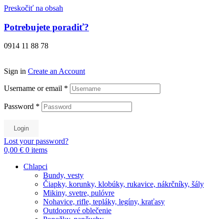
Preskočiť na obsah
Potrebujete poradiť?
0914 11 88 78
Sign in
Create an Account
Username or email
*
Password
*
Login
Lost your password?
0,00 €
0
items
Chlapci
Bundy, vesty
Čiapky, korunky, klobúky, rukavice, nákrčníky, šály
Mikiny, svetre, pulóvre
Nohavice, rifle, tepláky, legíny, kraťasy
Outdoorové oblečenie