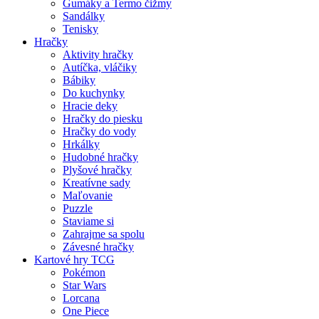
Gumáky a Termo čižmy
Sandálky
Tenisky
Hračky
Aktivity hračky
Autíčka, vláčiky
Bábiky
Do kuchynky
Hracie deky
Hračky do piesku
Hračky do vody
Hrkálky
Hudobné hračky
Plyšové hračky
Kreatívne sady
Maľovanie
Puzzle
Staviame si
Zahrajme sa spolu
Závesné hračky
Kartové hry TCG
Pokémon
Star Wars
Lorcana
One Piece