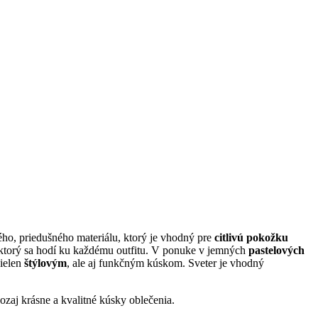
ho, priedušného materiálu, ktorý je vhodný pre
citlivú pokožku
ktorý sa hodí ku každému outfitu. V ponuke v jemných
pastelových
nielen
štýlovým
, ale aj funkčným kúskom. Sveter je vhodný
zaj krásne a kvalitné kúsky oblečenia.