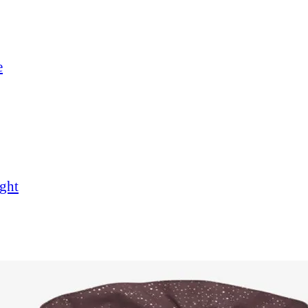
e
ght