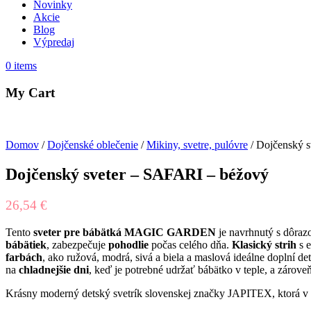
Novinky
Akcie
Blog
Výpredaj
0
items
My Cart
Domov
/
Dojčenské oblečenie
/
Mikiny, svetre, pulóvre
/ Dojčenský 
Dojčenský sveter – SAFARI – béžový
26,54
€
Tento
sveter pre bábätká MAGIC GARDEN
je navrhnutý s dôra
bábätiek
, zabezpečuje
pohodlie
počas celého dňa.
Klasický strih
s 
farbách
, ako ružová, modrá, sivá a biela a maslová ideálne doplní de
na
chladnejšie dni
, keď je potrebné udržať bábätko v teple, a záro
Krásny moderný detský svetrík slovenskej značky JAPITEX, ktorá v po