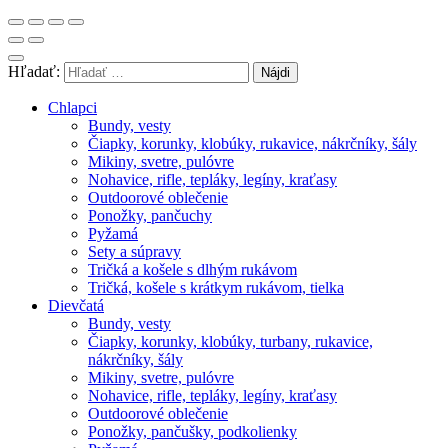
Hľadať:
Chlapci
Bundy, vesty
Čiapky, korunky, klobúky, rukavice, nákrčníky, šály
Mikiny, svetre, pulóvre
Nohavice, rifle, tepláky, legíny, kraťasy
Outdoorové oblečenie
Ponožky, pančuchy
Pyžamá
Sety a súpravy
Tričká a košele s dlhým rukávom
Tričká, košele s krátkym rukávom, tielka
Dievčatá
Bundy, vesty
Čiapky, korunky, klobúky, turbany, rukavice,
nákrčníky, šály
Mikiny, svetre, pulóvre
Nohavice, rifle, tepláky, legíny, kraťasy
Outdoorové oblečenie
Ponožky, pančušky, podkolienky