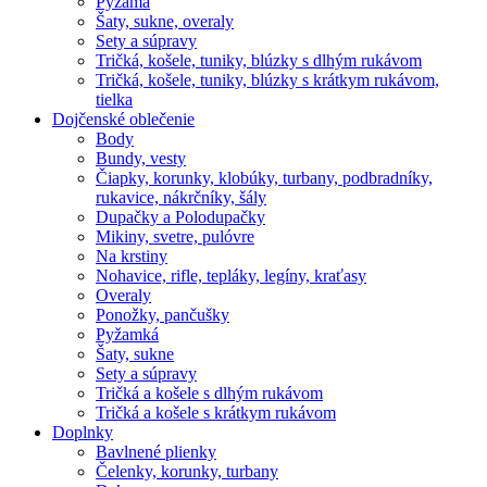
Pyžamá
Šaty, sukne, overaly
Sety a súpravy
Tričká, košele, tuniky, blúzky s dlhým rukávom
Tričká, košele, tuniky, blúzky s krátkym rukávom,
tielka
Dojčenské oblečenie
Body
Bundy, vesty
Čiapky, korunky, klobúky, turbany, podbradníky,
rukavice, nákrčníky, šály
Dupačky a Polodupačky
Mikiny, svetre, pulóvre
Na krstiny
Nohavice, rifle, tepláky, legíny, kraťasy
Overaly
Ponožky, pančušky
Pyžamká
Šaty, sukne
Sety a súpravy
Tričká a košele s dlhým rukávom
Tričká a košele s krátkym rukávom
Doplnky
Bavlnené plienky
Čelenky, korunky, turbany