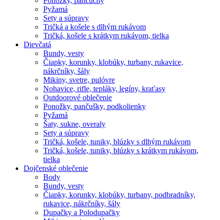
Ponožky, pančuchy
Pyžamá
Sety a súpravy
Tričká a košele s dlhým rukávom
Tričká, košele s krátkym rukávom, tielka
Dievčatá
Bundy, vesty
Čiapky, korunky, klobúky, turbany, rukavice,
nákrčníky, šály
Mikiny, svetre, pulóvre
Nohavice, rifle, tepláky, legíny, kraťasy
Outdoorové oblečenie
Ponožky, pančušky, podkolienky
Pyžamá
Šaty, sukne, overaly
Sety a súpravy
Tričká, košele, tuniky, blúzky s dlhým rukávom
Tričká, košele, tuniky, blúzky s krátkym rukávom,
tielka
Dojčenské oblečenie
Body
Bundy, vesty
Čiapky, korunky, klobúky, turbany, podbradníky,
rukavice, nákrčníky, šály
Dupačky a Polodupačky