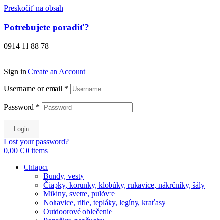
Preskočiť na obsah
Potrebujete poradiť?
0914 11 88 78
Sign in
Create an Account
Username or email
*
Password
*
Login
Lost your password?
0,00 €
0
items
Chlapci
Bundy, vesty
Čiapky, korunky, klobúky, rukavice, nákrčníky, šály
Mikiny, svetre, pulóvre
Nohavice, rifle, tepláky, legíny, kraťasy
Outdoorové oblečenie