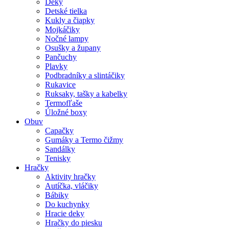
Deky
Detské tielka
Kukly a čiapky
Mojkáčiky
Nočné lampy
Osušky a župany
Pančuchy
Plavky
Podbradníky a slintáčiky
Rukavice
Ruksaky, tašky a kabelky
Termofľaše
Úložné boxy
Obuv
Capačky
Gumáky a Termo čižmy
Sandálky
Tenisky
Hračky
Aktivity hračky
Autíčka, vláčiky
Bábiky
Do kuchynky
Hracie deky
Hračky do piesku