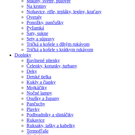
Mikiny, svetre, pulóvre
Na krstiny
Nohavice, rifle, tepláky, legíny, kraťasy
Overaly
Ponožky, pančušky
Pyžamká
Šaty, sukne
Sety a súpravy
Tričká a košele s dlhým rukávom
Tričká a košele s krátkym rukávom
Doplnky
Bavlnené plienky
Čelenky, korunky, turbany
Deky
Detské tielka
Kukly a čiapky
Mojkáčiky
Nočné lampy
Osušky a župany
Pančuchy
Plavky
Podbradníky a slintáčiky
Rukavice
Ruksaky, tašky a kabelky
Termofľaše