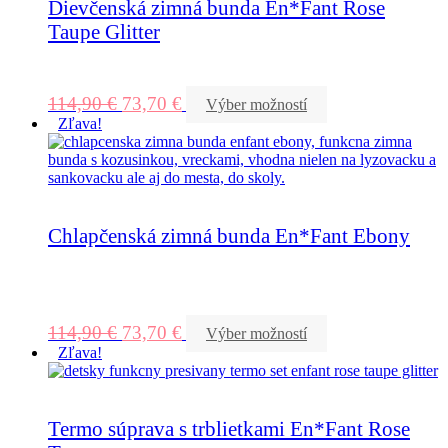
Dievčenská zimná bunda En*Fant Rose
Taupe Glitter
114,90
€
73,70
€
Výber možností
Zľava!
Chlapčenská zimná bunda En*Fant Ebony
114,90
€
73,70
€
Výber možností
Zľava!
Termo súprava s trblietkami En*Fant Rose