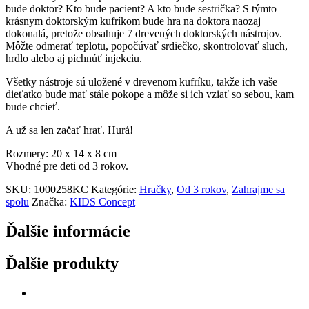
bude doktor? Kto bude pacient? A kto bude sestrička? S týmto
krásnym doktorským kufríkom bude hra na doktora naozaj
dokonalá, pretože obsahuje 7 drevených doktorských nástrojov.
Môžte odmerať teplotu, popočúvať srdiečko, skontrolovať sluch,
hrdlo alebo aj pichnúť injekciu.
Všetky nástroje sú uložené v drevenom kufríku, takže ich vaše
dieťatko bude mať stále pokope a môže si ich vziať so sebou, kam
bude chcieť.
A už sa len začať hrať. Hurá!
Rozmery: 20 x 14 x 8 cm
Vhodné pre deti od 3 rokov.
SKU:
1000258KC
Kategórie:
Hračky
,
Od 3 rokov
,
Zahrajme sa
spolu
Značka:
KIDS Concept
Ďalšie informácie
Ďalšie produkty