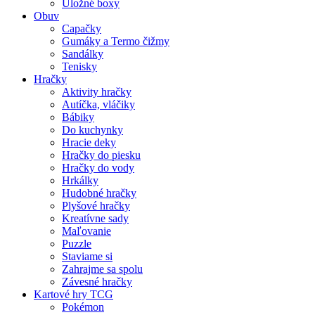
Úložné boxy
Obuv
Capačky
Gumáky a Termo čižmy
Sandálky
Tenisky
Hračky
Aktivity hračky
Autíčka, vláčiky
Bábiky
Do kuchynky
Hracie deky
Hračky do piesku
Hračky do vody
Hrkálky
Hudobné hračky
Plyšové hračky
Kreatívne sady
Maľovanie
Puzzle
Staviame si
Zahrajme sa spolu
Závesné hračky
Kartové hry TCG
Pokémon