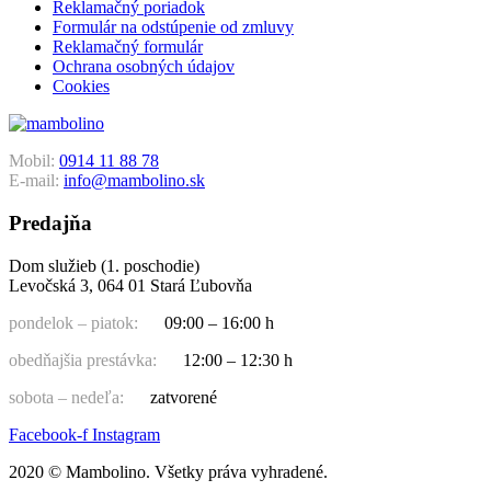
Reklamačný poriadok
Formulár na odstúpenie od zmluvy
Reklamačný formulár
Ochrana osobných údajov
Cookies
Mobil:
0914 11 88 78
E-mail:
info@mambolino.sk
Predajňa
Dom služieb (1. poschodie)
Levočská 3, 064 01 Stará Ľubovňa
pondelok – piatok:
09:00 – 16:00 h
obedňajšia prestávka:
12:00 – 12:30 h
sobota – nedeľa:
zatvorené
Facebook-f
Instagram
2020 © Mambolino. Všetky práva vyhradené.