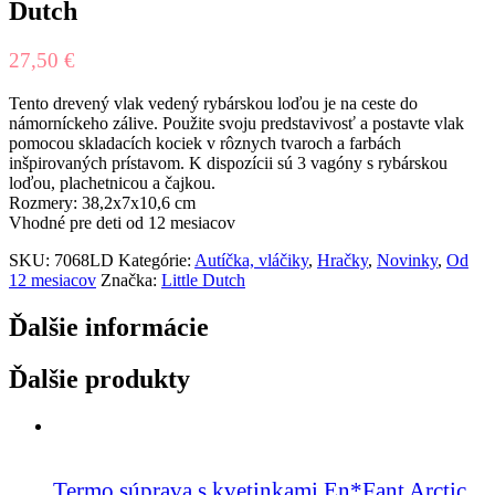
Dutch
27,50
€
Tento drevený vlak vedený rybárskou loďou je na ceste do
námorníckeho zálive. Použite svoju predstavivosť a postavte vlak
pomocou skladacích kociek v rôznych tvaroch a farbách
inšpirovaných prístavom. K dispozícii sú 3 vagóny s rybárskou
loďou, plachetnicou a čajkou.
Rozmery: 38,2x7x10,6 cm
Vhodné pre deti od 12 mesiacov
SKU:
7068LD
Kategórie:
Autíčka, vláčiky
,
Hračky
,
Novinky
,
Od
12 mesiacov
Značka:
Little Dutch
Ďalšie informácie
Ďalšie produkty
Termo súprava s kvetinkami En*Fant Arctic