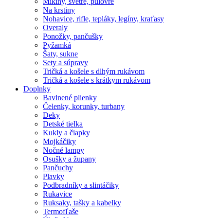
Mikiny, svetre, pulóvre
Na krstiny
Nohavice, rifle, tepláky, legíny, kraťasy
Overaly
Ponožky, pančušky
Pyžamká
Šaty, sukne
Sety a súpravy
Tričká a košele s dlhým rukávom
Tričká a košele s krátkym rukávom
Doplnky
Bavlnené plienky
Čelenky, korunky, turbany
Deky
Detské tielka
Kukly a čiapky
Mojkáčiky
Nočné lampy
Osušky a župany
Pančuchy
Plavky
Podbradníky a slintáčiky
Rukavice
Ruksaky, tašky a kabelky
Termofľaše