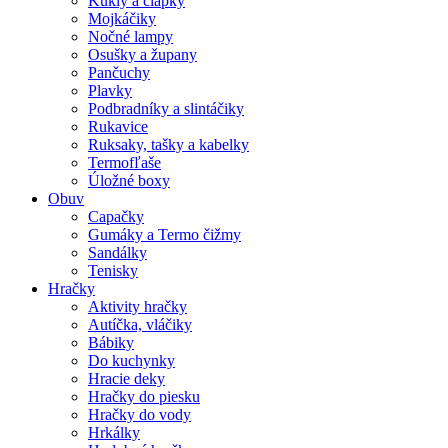
Kukly a čiapky
Mojkáčiky
Nočné lampy
Osušky a župany
Pančuchy
Plavky
Podbradníky a slintáčiky
Rukavice
Ruksaky, tašky a kabelky
Termofľaše
Úložné boxy
Obuv
Capačky
Gumáky a Termo čižmy
Sandálky
Tenisky
Hračky
Aktivity hračky
Autíčka, vláčiky
Bábiky
Do kuchynky
Hracie deky
Hračky do piesku
Hračky do vody
Hrkálky