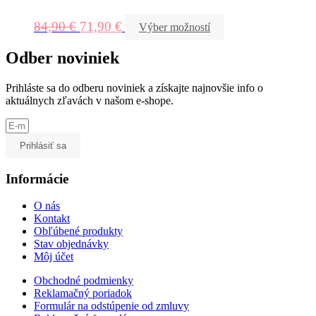
84,90
€
71,90
€
Výber možností
Odber noviniek
Prihláste sa do odberu noviniek a získajte najnovšie info o
aktuálnych zľavách v našom e-shope.
Prihlásiť sa
Informácie
O nás
Kontakt
Obľúbené produkty
Stav objednávky
Môj účet
Obchodné podmienky
Reklamačný poriadok
Formulár na odstúpenie od zmluvy