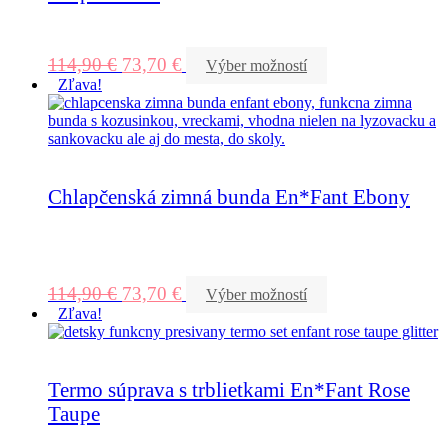
114,90
€
73,70
€
Výber možností
Zľava!
Chlapčenská zimná bunda En*Fant Ebony
114,90
€
73,70
€
Výber možností
Zľava!
Termo súprava s trblietkami En*Fant Rose
Taupe