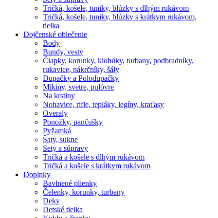
Tričká, košele, tuniky, blúzky s dlhým rukávom
Tričká, košele, tuniky, blúzky s krátkym rukávom,
tielka
Dojčenské oblečenie
Body
Bundy, vesty
Čiapky, korunky, klobúky, turbany, podbradníky,
rukavice, nákrčníky, šály
Dupačky a Polodupačky
Mikiny, svetre, pulóvre
Na krstiny
Nohavice, rifle, tepláky, legíny, kraťasy
Overaly
Ponožky, pančušky
Pyžamká
Šaty, sukne
Sety a súpravy
Tričká a košele s dlhým rukávom
Tričká a košele s krátkym rukávom
Doplnky
Bavlnené plienky
Čelenky, korunky, turbany
Deky
Detské tielka