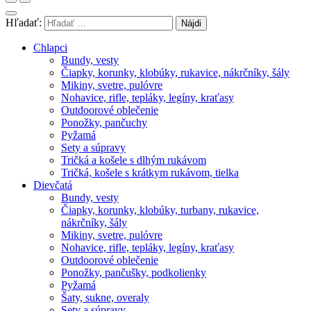
Hľadať:
Chlapci
Bundy, vesty
Čiapky, korunky, klobúky, rukavice, nákrčníky, šály
Mikiny, svetre, pulóvre
Nohavice, rifle, tepláky, legíny, kraťasy
Outdoorové oblečenie
Ponožky, pančuchy
Pyžamá
Sety a súpravy
Tričká a košele s dlhým rukávom
Tričká, košele s krátkym rukávom, tielka
Dievčatá
Bundy, vesty
Čiapky, korunky, klobúky, turbany, rukavice,
nákrčníky, šály
Mikiny, svetre, pulóvre
Nohavice, rifle, tepláky, legíny, kraťasy
Outdoorové oblečenie
Ponožky, pančušky, podkolienky
Pyžamá
Šaty, sukne, overaly
Sety a súpravy