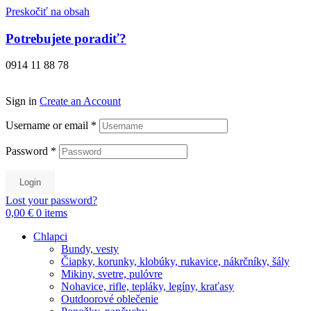
Preskočiť na obsah
Potrebujete poradiť?
0914 11 88 78
Sign in
Create an Account
Username or email
*
Password
*
Login
Lost your password?
0,00 €
0
items
Chlapci
Bundy, vesty
Čiapky, korunky, klobúky, rukavice, nákrčníky, šály
Mikiny, svetre, pulóvre
Nohavice, rifle, tepláky, legíny, kraťasy
Outdoorové oblečenie