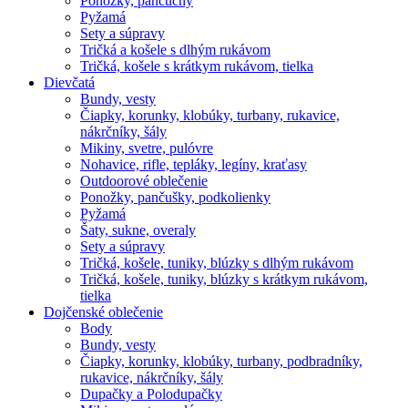
Ponožky, pančuchy
Pyžamá
Sety a súpravy
Tričká a košele s dlhým rukávom
Tričká, košele s krátkym rukávom, tielka
Dievčatá
Bundy, vesty
Čiapky, korunky, klobúky, turbany, rukavice,
nákrčníky, šály
Mikiny, svetre, pulóvre
Nohavice, rifle, tepláky, legíny, kraťasy
Outdoorové oblečenie
Ponožky, pančušky, podkolienky
Pyžamá
Šaty, sukne, overaly
Sety a súpravy
Tričká, košele, tuniky, blúzky s dlhým rukávom
Tričká, košele, tuniky, blúzky s krátkym rukávom,
tielka
Dojčenské oblečenie
Body
Bundy, vesty
Čiapky, korunky, klobúky, turbany, podbradníky,
rukavice, nákrčníky, šály
Dupačky a Polodupačky