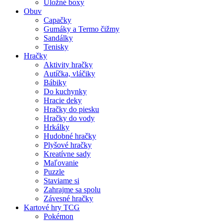
Úložné boxy
Obuv
Capačky
Gumáky a Termo čižmy
Sandálky
Tenisky
Hračky
Aktivity hračky
Autíčka, vláčiky
Bábiky
Do kuchynky
Hracie deky
Hračky do piesku
Hračky do vody
Hrkálky
Hudobné hračky
Plyšové hračky
Kreatívne sady
Maľovanie
Puzzle
Staviame si
Zahrajme sa spolu
Závesné hračky
Kartové hry TCG
Pokémon