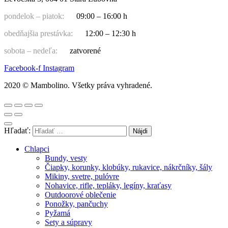
pondelok – piatok:
09:00 – 16:00 h
obedňajšia prestávka:
12:00 – 12:30 h
sobota – nedeľa:
zatvorené
Facebook-f
Instagram
2020 © Mambolino. Všetky práva vyhradené.
Hľadať:
Chlapci
Bundy, vesty
Čiapky, korunky, klobúky, rukavice, nákrčníky, šály
Mikiny, svetre, pulóvre
Nohavice, rifle, tepláky, legíny, kraťasy
Outdoorové oblečenie
Ponožky, pančuchy
Pyžamá
Sety a súpravy