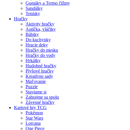
Gumáky a Termo čižmy
Sandálky
Tenisky
Hračky
Aktivity hračky
Autíčka, vláčiky
Bábiky
Do kuchynky
Hracie deky
Hračky do piesku
Hračky do vody
Hrkálky
Hudobné hračky
Plyšové hračky
Kreatívne sady
Maľovanie
Puzzle
Staviame si
Zahrajme sa spolu
Závesné hračky
Kartové hry TCG
Pokémon
Star Wars
Lorcana
One Piece