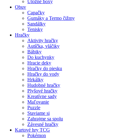
Úložné boxy
Obuv
Capačky
Gumáky a Termo čižmy
Sandálky
Tenisky
Hračky
Aktivity hračky
Autíčka, vláčiky
Bábiky
Do kuchynky
Hracie deky
Hračky do piesku
Hračky do vody
Hrkálky
Hudobné hračky
Plyšové hračky
Kreatívne sady
Maľovanie
Puzzle
Staviame si
Zahrajme sa spolu
Závesné hračky
Kartové hry TCG
Pokémon