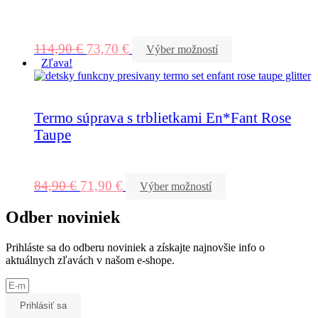
114,90
€
73,70
€
Výber možností
Zľava!
Termo súprava s trblietkami En*Fant Rose
Taupe
84,90
€
71,90
€
Výber možností
Odber noviniek
Prihláste sa do odberu noviniek a získajte najnovšie info o
aktuálnych zľavách v našom e-shope.
Prihlásiť sa