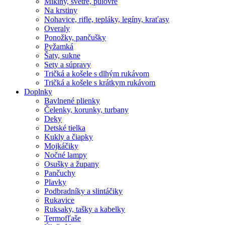
Mikiny, svetre, pulóvre
Na krstiny
Nohavice, rifle, tepláky, legíny, kraťasy
Overaly
Ponožky, pančušky
Pyžamká
Šaty, sukne
Sety a súpravy
Tričká a košele s dlhým rukávom
Tričká a košele s krátkym rukávom
Doplnky
Bavlnené plienky
Čelenky, korunky, turbany
Deky
Detské tielka
Kukly a čiapky
Mojkáčiky
Nočné lampy
Osušky a župany
Pančuchy
Plavky
Podbradníky a slintáčiky
Rukavice
Ruksaky, tašky a kabelky
Termofľaše