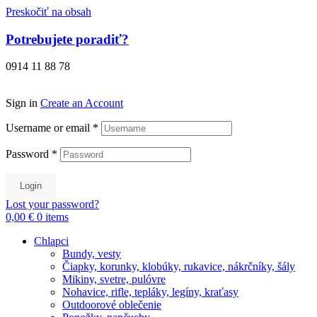
Preskočiť na obsah
Potrebujete poradiť?
0914 11 88 78
Sign in
Create an Account
Username or email
*
Password
*
Login
Lost your password?
0,00 €
0
items
Chlapci
Bundy, vesty
Čiapky, korunky, klobúky, rukavice, nákrčníky, šály
Mikiny, svetre, pulóvre
Nohavice, rifle, tepláky, legíny, kraťasy
Outdoorové oblečenie