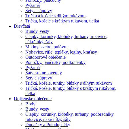
Ponožky, pančuchy
Pyžamá
Sety a súpravy
Tričká a košele s dlhým rukávom
Tričká, košele s krátkym rukávom, tielka
Dievčatá
Bundy, vesty
Čiapky, korunky, klobúky, turbany, rukavice,
nákrčníky, šály
Mikiny, svetre, pulóvre
Nohavice, rifle, tepláky, legíny, kraťasy
Outdoorové oblečenie
Ponožky, pančušky, podkolienky
Pyžamá
Šaty, sukne, overaly
Sety a súpravy
Tričká, košele, tuniky, blúzky s dlhým rukávom
Tričká, košele, tuniky, blúzky s krátkym rukávom,
tielka
Dojčenské oblečenie
Body
Bundy, vesty
Čiapky, korunky, klobúky, turbany, podbradníky,
rukavice, nákrčníky, šály
Dupačky a Polodupačky