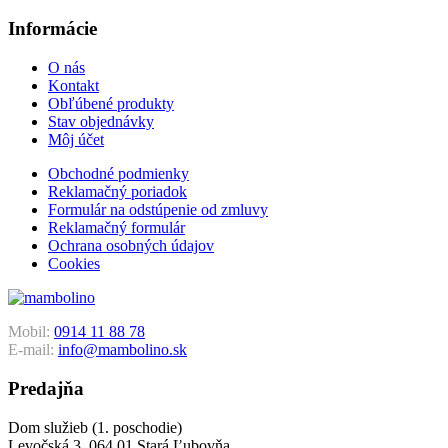
Informácie
O nás
Kontakt
Obľúbené produkty
Stav objednávky
Môj účet
Obchodné podmienky
Reklamačný poriadok
Formulár na odstúpenie od zmluvy
Reklamačný formulár
Ochrana osobných údajov
Cookies
Mobil:
0914 11 88 78
E-mail:
info@mambolino.sk
Predajňa
Dom služieb (1. poschodie)
Levočská 3, 064 01 Stará Ľubovňa