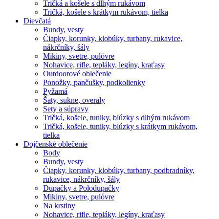
Tričká a košele s dlhým rukávom
Tričká, košele s krátkym rukávom, tielka
Dievčatá
Bundy, vesty
Čiapky, korunky, klobúky, turbany, rukavice,
nákrčníky, šály
Mikiny, svetre, pulóvre
Nohavice, rifle, tepláky, legíny, kraťasy
Outdoorové oblečenie
Ponožky, pančušky, podkolienky
Pyžamá
Šaty, sukne, overaly
Sety a súpravy
Tričká, košele, tuniky, blúzky s dlhým rukávom
Tričká, košele, tuniky, blúzky s krátkym rukávom,
tielka
Dojčenské oblečenie
Body
Bundy, vesty
Čiapky, korunky, klobúky, turbany, podbradníky,
rukavice, nákrčníky, šály
Dupačky a Polodupačky
Mikiny, svetre, pulóvre
Na krstiny
Nohavice, rifle, tepláky, legíny, kraťasy