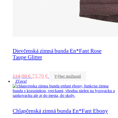
Dievčenská zimná bunda En*Fant Rose
Taupe Glitter
114,90
€
73,70
€
Výber možností
Zľava!
Chlapčenská zimná bunda En*Fant Ebony