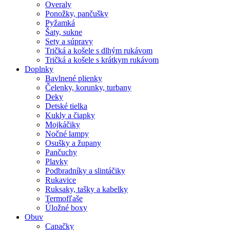
Overaly
Ponožky, pančušky
Pyžamká
Šaty, sukne
Sety a súpravy
Tričká a košele s dlhým rukávom
Tričká a košele s krátkym rukávom
Doplnky
Bavlnené plienky
Čelenky, korunky, turbany
Deky
Detské tielka
Kukly a čiapky
Mojkáčiky
Nočné lampy
Osušky a župany
Pančuchy
Plavky
Podbradníky a slintáčiky
Rukavice
Ruksaky, tašky a kabelky
Termofľaše
Úložné boxy
Obuv
Capačky