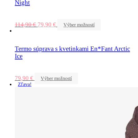
Night
114,90
€
79,90
€
Výber možností
Termo súprava s kvetinkami En*Fant Arctic
Ice
79,90
€
Výber možností
Zľava!