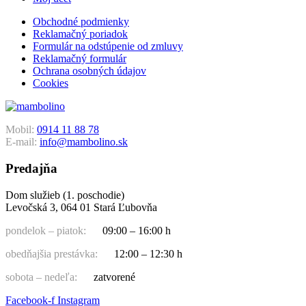
Obchodné podmienky
Reklamačný poriadok
Formulár na odstúpenie od zmluvy
Reklamačný formulár
Ochrana osobných údajov
Cookies
Mobil:
0914 11 88 78
E-mail:
info@mambolino.sk
Predajňa
Dom služieb (1. poschodie)
Levočská 3, 064 01 Stará Ľubovňa
pondelok – piatok:
09:00 – 16:00 h
obedňajšia prestávka:
12:00 – 12:30 h
sobota – nedeľa:
zatvorené
Facebook-f
Instagram