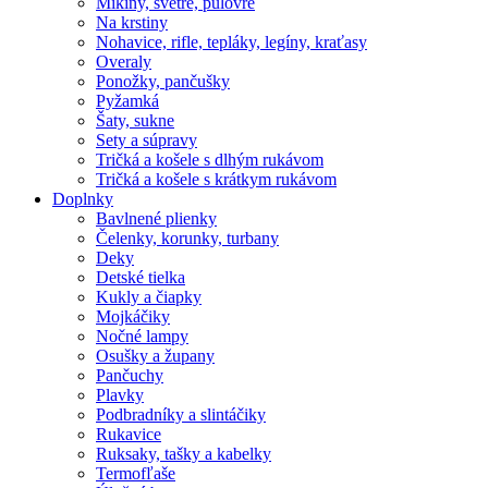
Mikiny, svetre, pulóvre
Na krstiny
Nohavice, rifle, tepláky, legíny, kraťasy
Overaly
Ponožky, pančušky
Pyžamká
Šaty, sukne
Sety a súpravy
Tričká a košele s dlhým rukávom
Tričká a košele s krátkym rukávom
Doplnky
Bavlnené plienky
Čelenky, korunky, turbany
Deky
Detské tielka
Kukly a čiapky
Mojkáčiky
Nočné lampy
Osušky a župany
Pančuchy
Plavky
Podbradníky a slintáčiky
Rukavice
Ruksaky, tašky a kabelky
Termofľaše