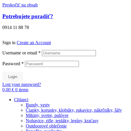
Preskočiť na obsah
Potrebujete poradiť?
0914 11 88 78
Sign in
Create an Account
Username or email
*
Password
*
Login
Lost your password?
0,00 €
0
items
Chlapci
Bundy, vesty
Čiapky, korunky, klobúky, rukavice, nákrčníky, šály
Mikiny, svetre, pulóvre
Nohavice, rifle, tepláky, legíny, kraťasy
Outdoorové oblečenie