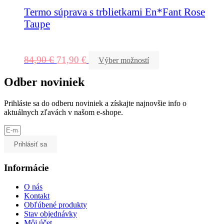
Termo súprava s trblietkami En*Fant Rose
Taupe
84,90
€
71,90
€
Výber možností
Odber noviniek
Prihláste sa do odberu noviniek a získajte najnovšie info o
aktuálnych zľavách v našom e-shope.
Prihlásiť sa
Informácie
O nás
Kontakt
Obľúbené produkty
Stav objednávky
Môj účet