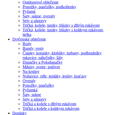
Outdoorové oblečenie
Ponožky, pančušky, podkolienky
Pyžamá
Šaty, sukne, overaly
Sety a súpravy
Tričká, košele, tuniky, blúzky s dlhým rukávom
Tričká, košele, tuniky, blúzky s krátkym rukávom,
tielka
Dojčenské oblečenie
Body
Bundy, vesty
Čiapky, korunky, klobúky, turbany, podbradníky,
rukavice, nákrčníky, šály
Dupačky a Polodupačky
Mikiny, svetre, pulóvre
Na krstiny
Nohavice, rifle, tepláky, legíny, kraťasy
Overaly
Ponožky, pančušky
Pyžamká
Šaty, sukne
Sety a súpravy
Tričká a košele s dlhým rukávom
Tričká a košele s krátkym rukávom
Doplnky