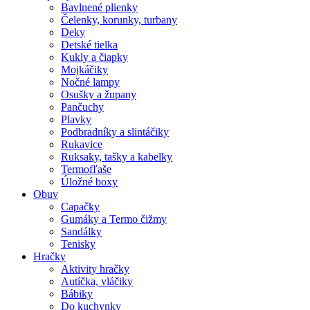
Bavlnené plienky
Čelenky, korunky, turbany
Deky
Detské tielka
Kukly a čiapky
Mojkáčiky
Nočné lampy
Osušky a župany
Pančuchy
Plavky
Podbradníky a slintáčiky
Rukavice
Ruksaky, tašky a kabelky
Termofľaše
Úložné boxy
Obuv
Capačky
Gumáky a Termo čižmy
Sandálky
Tenisky
Hračky
Aktivity hračky
Autíčka, vláčiky
Bábiky
Do kuchynky