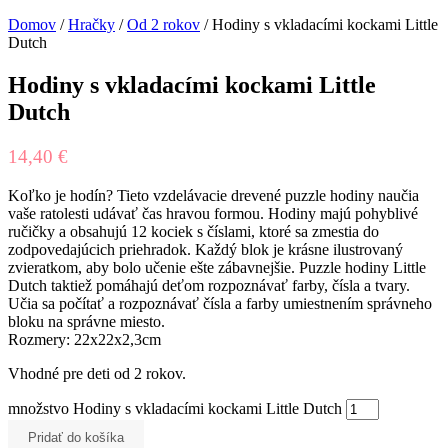
Domov
/
Hračky
/
Od 2 rokov
/ Hodiny s vkladacími kockami Little
Dutch
Hodiny s vkladacími kockami Little
Dutch
14,40
€
Koľko je hodín? Tieto vzdelávacie drevené puzzle hodiny naučia
vaše ratolesti udávať čas hravou formou. Hodiny majú pohyblivé
ručičky a obsahujú 12 kociek s číslami, ktoré sa zmestia do
zodpovedajúcich priehradok. Každý blok je krásne ilustrovaný
zvieratkom, aby bolo učenie ešte zábavnejšie. Puzzle hodiny Little
Dutch taktiež pomáhajú deťom rozpoznávať farby, čísla a tvary.
Učia sa počítať a rozpoznávať čísla a farby umiestnením správneho
bloku na správne miesto.
Rozmery: 22x22x2,3cm
Vhodné pre deti od 2 rokov.
množstvo Hodiny s vkladacími kockami Little Dutch
Pridať do košíka