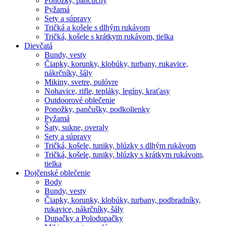
Ponožky, pančuchy
Pyžamá
Sety a súpravy
Tričká a košele s dlhým rukávom
Tričká, košele s krátkym rukávom, tielka
Dievčatá
Bundy, vesty
Čiapky, korunky, klobúky, turbany, rukavice,
nákrčníky, šály
Mikiny, svetre, pulóvre
Nohavice, rifle, tepláky, legíny, kraťasy
Outdoorové oblečenie
Ponožky, pančušky, podkolienky
Pyžamá
Šaty, sukne, overaly
Sety a súpravy
Tričká, košele, tuniky, blúzky s dlhým rukávom
Tričká, košele, tuniky, blúzky s krátkym rukávom,
tielka
Dojčenské oblečenie
Body
Bundy, vesty
Čiapky, korunky, klobúky, turbany, podbradníky,
rukavice, nákrčníky, šály
Dupačky a Polodupačky