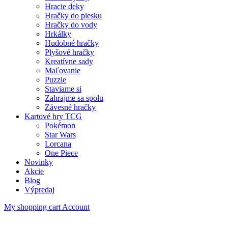
Hracie deky
Hračky do piesku
Hračky do vody
Hrkálky
Hudobné hračky
Plyšové hračky
Kreatívne sady
Maľovanie
Puzzle
Staviame si
Zahrajme sa spolu
Závesné hračky
Kartové hry TCG
Pokémon
Star Wars
Lorcana
One Piece
Novinky
Akcie
Blog
Výpredaj
My shopping cart
Account