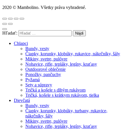
2020 © Mambolino. Všetky práva vyhradené.
Hľadať:
Chlapci
Bundy, vesty
Čiapky, korunky, klobúky, rukavice, nákrčníky, šály
Mikiny, svetre, pulóvre
Nohavice, rifle, tepláky, legíny, kraťasy
Outdoorové oblečenie
Ponožky, pančuchy
Pyžamá
Sety a súpravy
Tričká a košele s dlhým rukávom
Tričká, košele s krátkym rukávom, tielka
Dievčatá
Bundy, vesty
Čiapky, korunky, klobúky, turbany, rukavice,
nákrčníky, šály
Mikiny, svetre, pulóvre
Nohavice, rifle, tepláky, legíny, kraťasy