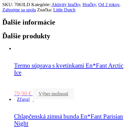
SKU:
7063LD
Kategórie:
Aktivity hračky
,
Hračky
,
Od 2 rokov
,
Zahrajme sa spolu
Značka:
Little Dutch
Ďalšie informácie
Ďalšie produkty
Termo súprava s kvetinkami En*Fant Arctic
Ice
79,90
€
Výber možností
Zľava!
Chlapčenská zimná bunda En*Fant Parisian
Night