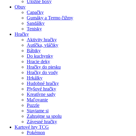
Úložné boxy
Obuv
Capačky
Gumáky a Termo čižmy
Sandálky
Tenisky
Hračky
Aktivity hračky
Autíčka, vláčiky
Bábiky
Do kuchynky
Hracie deky
Hračky do piesku
Hračky do vody
Hrkálky
Hudobné hračky
Plyšové hračky
Kreatívne sady
Maľovanie
Puzzle
Staviame si
Zahrajme sa spolu
Závesné hračky
Kartové hry TCG
Pokémon