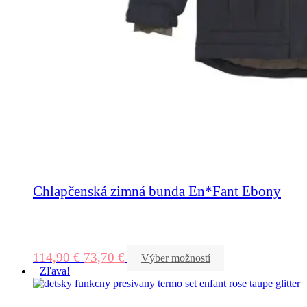
Chlapčenská zimná bunda En*Fant Ebony
114,90
€
73,70
€
Výber možností
Zľava!