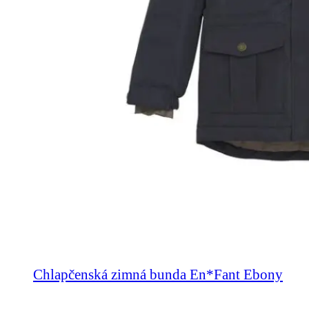
Chlapčenská zimná bunda En*Fant Ebony