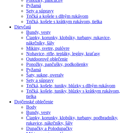
Ponožky, pančuchy
Pyžamá
Sety a súpravy
Tričká a košele s dlhým rukávom
Tričká, košele s krátkym rukávom, tielka
Dievčatá
Bundy, vesty
Čiapky, korunky, klobúky, turbany, rukavice,
nákrčníky, šály
Mikiny, svetre, pulóvre
Nohavice, rifle, tepláky, legíny, kraťasy
Outdoorové oblečenie
Ponožky, pančušky, podkolienky
Pyžamá
Šaty, sukne, overaly
Sety a súpravy
Tričká, košele, tuniky, blúzky s dlhým rukávom
Tričká, košele, tuniky, blúzky s krátkym rukávom,
tielka
Dojčenské oblečenie
Body
Bundy, vesty
Čiapky, korunky, klobúky, turbany, podbradníky,
rukavice, nákrčníky, šály
Dupačky a Polodupačky