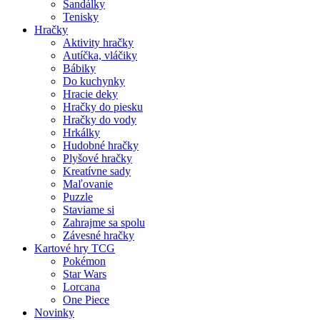
Sandálky
Tenisky
Hračky
Aktivity hračky
Autíčka, vláčiky
Bábiky
Do kuchynky
Hracie deky
Hračky do piesku
Hračky do vody
Hrkálky
Hudobné hračky
Plyšové hračky
Kreatívne sady
Maľovanie
Puzzle
Staviame si
Zahrajme sa spolu
Závesné hračky
Kartové hry TCG
Pokémon
Star Wars
Lorcana
One Piece
Novinky