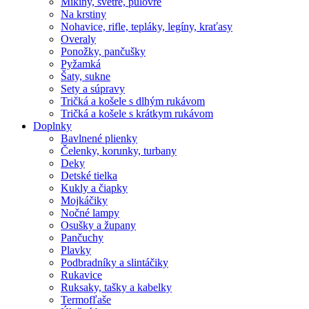
Mikiny, svetre, pulóvre
Na krstiny
Nohavice, rifle, tepláky, legíny, kraťasy
Overaly
Ponožky, pančušky
Pyžamká
Šaty, sukne
Sety a súpravy
Tričká a košele s dlhým rukávom
Tričká a košele s krátkym rukávom
Doplnky
Bavlnené plienky
Čelenky, korunky, turbany
Deky
Detské tielka
Kukly a čiapky
Mojkáčiky
Nočné lampy
Osušky a župany
Pančuchy
Plavky
Podbradníky a slintáčiky
Rukavice
Ruksaky, tašky a kabelky
Termofľaše