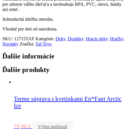
pre zdravie vášho dieťaťa a neobsahuje BPA, PVC, olovo, ftaláty
ani ortuť.
Jednoduchá údržba otrením.
Vhodné pre deti od narodenia.
SKU:
12715TAF
Kategórie:
Deky
,
Doplnky
,
Hracie deky
,
Hračky
,
Novinky
Značka:
Taf Toys
Ďalšie informácie
Ďalšie produkty
Termo súprava s kvetinkami En*Fant Arctic
Ice
79,90
€
Výber možností