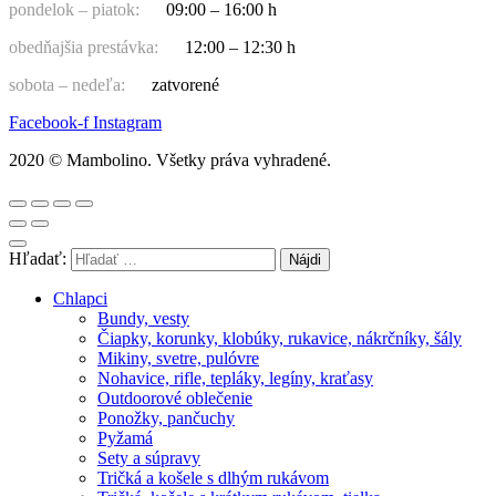
pondelok – piatok:
09:00 – 16:00 h
obedňajšia prestávka:
12:00 – 12:30 h
sobota – nedeľa:
zatvorené
Facebook-f
Instagram
2020 © Mambolino. Všetky práva vyhradené.
Hľadať:
Chlapci
Bundy, vesty
Čiapky, korunky, klobúky, rukavice, nákrčníky, šály
Mikiny, svetre, pulóvre
Nohavice, rifle, tepláky, legíny, kraťasy
Outdoorové oblečenie
Ponožky, pančuchy
Pyžamá
Sety a súpravy
Tričká a košele s dlhým rukávom