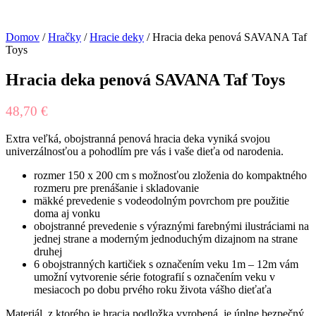
Domov
/
Hračky
/
Hracie deky
/ Hracia deka penová SAVANA Taf
Toys
Hracia deka penová SAVANA Taf Toys
48,70
€
Extra veľká, obojstranná penová hracia deka vyniká svojou
univerzálnosťou a pohodlím pre vás i vaše dieťa od narodenia.
rozmer 150 x 200 cm s možnosťou zloženia do kompaktného
rozmeru pre prenášanie i skladovanie
mäkké prevedenie s vodeodolným povrchom pre použitie
doma aj vonku
obojstranné prevedenie s výraznými farebnými ilustráciami na
jednej strane a moderným jednoduchým dizajnom na strane
druhej
6 obojstranných kartičiek s označením veku 1m – 12m vám
umožní vytvorenie série fotografií s označením veku v
mesiacoch po dobu prvého roku života vášho dieťaťa
Materiál, z ktorého je hracia podložka vyrobená, je úplne bezpečný