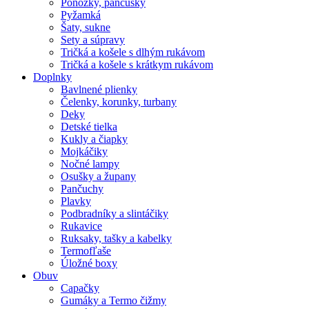
Ponožky, pančušky
Pyžamká
Šaty, sukne
Sety a súpravy
Tričká a košele s dlhým rukávom
Tričká a košele s krátkym rukávom
Doplnky
Bavlnené plienky
Čelenky, korunky, turbany
Deky
Detské tielka
Kukly a čiapky
Mojkáčiky
Nočné lampy
Osušky a župany
Pančuchy
Plavky
Podbradníky a slintáčiky
Rukavice
Ruksaky, tašky a kabelky
Termofľaše
Úložné boxy
Obuv
Capačky
Gumáky a Termo čižmy