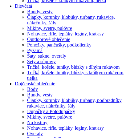
Tričká, košele s krátkym rukávom, tielka
Dievčatá
Bundy, vesty
Čiapky, korunky, klobúky, turbany, rukavice,
nákrčníky, šály
Mikiny, svetre, pulóvre
Nohavice, rifle, tepláky, legíny, kraťasy
Outdoorové oblečenie
Ponožky, pančušky, podkolienky
Pyžamá
Šaty, sukne, overaly
Sety a súpravy
Tričká, košele, tuniky, blúzky s dlhým rukávom
Tričká, košele, tuniky, blúzky s krátkym rukávom,
tielka
Dojčenské oblečenie
Body
Bundy, vesty
Čiapky, korunky, klobúky, turbany, podbradníky,
rukavice, nákrčníky, šály
Dupačky a Polodupačky
Mikiny, svetre, pulóvre
Na krstiny
Nohavice, rifle, tepláky, legíny, kraťasy
Overaly