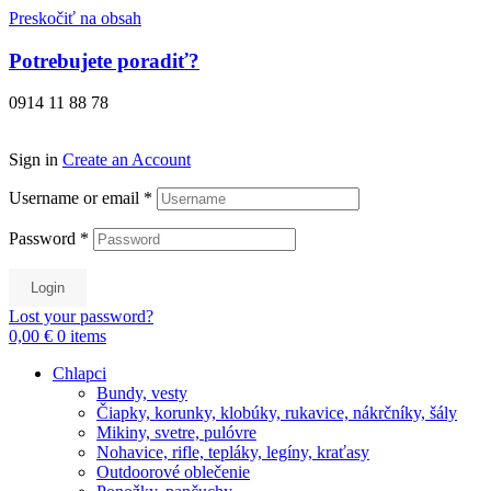
Preskočiť na obsah
Potrebujete poradiť?
0914 11 88 78
Sign in
Create an Account
Username or email
*
Password
*
Login
Lost your password?
0,00 €
0
items
Chlapci
Bundy, vesty
Čiapky, korunky, klobúky, rukavice, nákrčníky, šály
Mikiny, svetre, pulóvre
Nohavice, rifle, tepláky, legíny, kraťasy
Outdoorové oblečenie