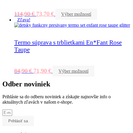
114,90
€
73,70
€
Výber možností
Zľava!
Termo súprava s trblietkami En*Fant Rose
Taupe
84,90
€
71,90
€
Výber možností
Odber noviniek
Prihláste sa do odberu noviniek a získajte najnovšie info o
aktuálnych zľavách v našom e-shope.
Prihlásiť sa