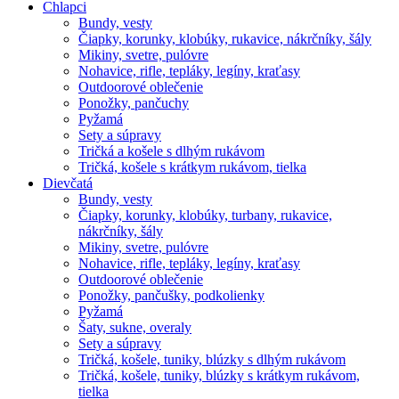
Chlapci
Bundy, vesty
Čiapky, korunky, klobúky, rukavice, nákrčníky, šály
Mikiny, svetre, pulóvre
Nohavice, rifle, tepláky, legíny, kraťasy
Outdoorové oblečenie
Ponožky, pančuchy
Pyžamá
Sety a súpravy
Tričká a košele s dlhým rukávom
Tričká, košele s krátkym rukávom, tielka
Dievčatá
Bundy, vesty
Čiapky, korunky, klobúky, turbany, rukavice,
nákrčníky, šály
Mikiny, svetre, pulóvre
Nohavice, rifle, tepláky, legíny, kraťasy
Outdoorové oblečenie
Ponožky, pančušky, podkolienky
Pyžamá
Šaty, sukne, overaly
Sety a súpravy
Tričká, košele, tuniky, blúzky s dlhým rukávom
Tričká, košele, tuniky, blúzky s krátkym rukávom,
tielka