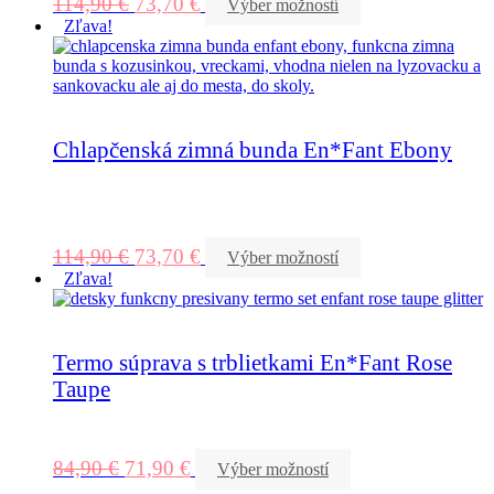
114,90
€
73,70
€
Výber možností
Zľava!
Chlapčenská zimná bunda En*Fant Ebony
114,90
€
73,70
€
Výber možností
Zľava!
Termo súprava s trblietkami En*Fant Rose
Taupe
84,90
€
71,90
€
Výber možností