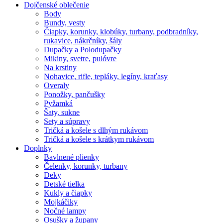
Dojčenské oblečenie
Body
Bundy, vesty
Čiapky, korunky, klobúky, turbany, podbradníky,
rukavice, nákrčníky, šály
Dupačky a Polodupačky
Mikiny, svetre, pulóvre
Na krstiny
Nohavice, rifle, tepláky, legíny, kraťasy
Overaly
Ponožky, pančušky
Pyžamká
Šaty, sukne
Sety a súpravy
Tričká a košele s dlhým rukávom
Tričká a košele s krátkym rukávom
Doplnky
Bavlnené plienky
Čelenky, korunky, turbany
Deky
Detské tielka
Kukly a čiapky
Mojkáčiky
Nočné lampy
Osušky a župany