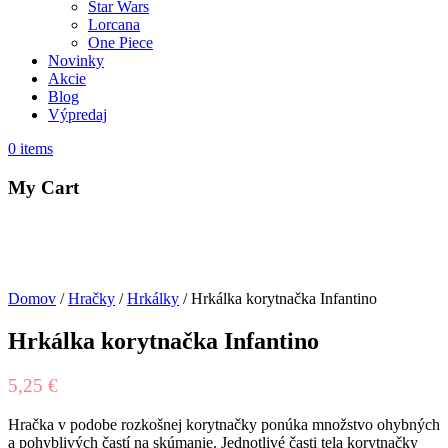
Star Wars
Lorcana
One Piece
Novinky
Akcie
Blog
Výpredaj
0
items
My Cart
Domov
/
Hračky
/
Hrkálky
/ Hrkálka korytnačka Infantino
Hrkálka korytnačka Infantino
5,25
€
Hračka v podobe rozkošnej korytnačky ponúka množstvo ohybných
a pohyblivých častí na skúmanie. Jednotlivé časti tela korytnačky