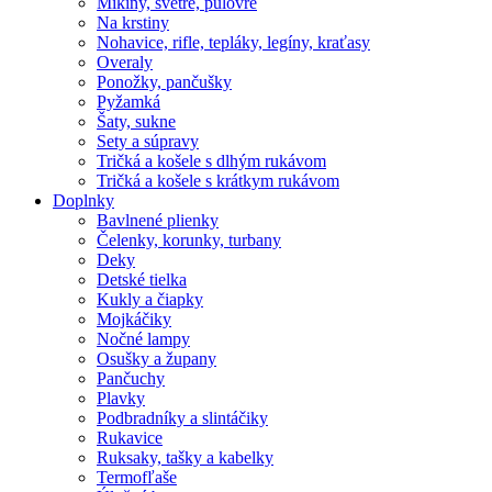
Mikiny, svetre, pulóvre
Na krstiny
Nohavice, rifle, tepláky, legíny, kraťasy
Overaly
Ponožky, pančušky
Pyžamká
Šaty, sukne
Sety a súpravy
Tričká a košele s dlhým rukávom
Tričká a košele s krátkym rukávom
Doplnky
Bavlnené plienky
Čelenky, korunky, turbany
Deky
Detské tielka
Kukly a čiapky
Mojkáčiky
Nočné lampy
Osušky a župany
Pančuchy
Plavky
Podbradníky a slintáčiky
Rukavice
Ruksaky, tašky a kabelky
Termofľaše