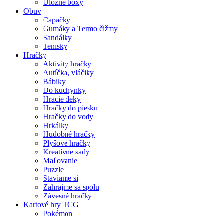
Úložné boxy
Obuv
Capačky
Gumáky a Termo čižmy
Sandálky
Tenisky
Hračky
Aktivity hračky
Autíčka, vláčiky
Bábiky
Do kuchynky
Hracie deky
Hračky do piesku
Hračky do vody
Hrkálky
Hudobné hračky
Plyšové hračky
Kreatívne sady
Maľovanie
Puzzle
Staviame si
Zahrajme sa spolu
Závesné hračky
Kartové hry TCG
Pokémon