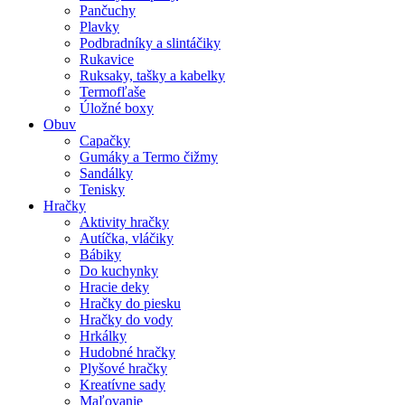
Pančuchy
Plavky
Podbradníky a slintáčiky
Rukavice
Ruksaky, tašky a kabelky
Termofľaše
Úložné boxy
Obuv
Capačky
Gumáky a Termo čižmy
Sandálky
Tenisky
Hračky
Aktivity hračky
Autíčka, vláčiky
Bábiky
Do kuchynky
Hracie deky
Hračky do piesku
Hračky do vody
Hrkálky
Hudobné hračky
Plyšové hračky
Kreatívne sady
Maľovanie