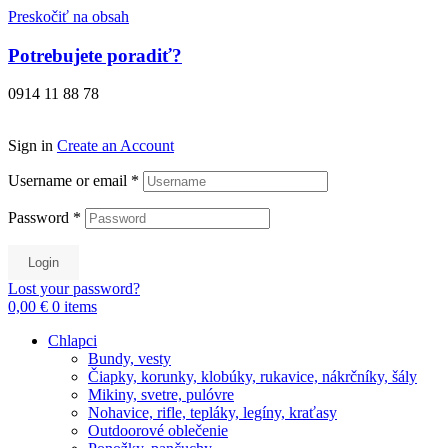
Preskočiť na obsah
Potrebujete poradiť?
0914 11 88 78
Sign in
Create an Account
Username or email
*
Password
*
Login
Lost your password?
0,00 €
0
items
Chlapci
Bundy, vesty
Čiapky, korunky, klobúky, rukavice, nákrčníky, šály
Mikiny, svetre, pulóvre
Nohavice, rifle, tepláky, legíny, kraťasy
Outdoorové oblečenie