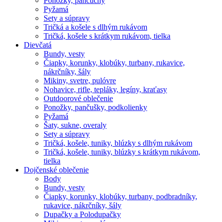
Ponožky, pančuchy
Pyžamá
Sety a súpravy
Tričká a košele s dlhým rukávom
Tričká, košele s krátkym rukávom, tielka
Dievčatá
Bundy, vesty
Čiapky, korunky, klobúky, turbany, rukavice,
nákrčníky, šály
Mikiny, svetre, pulóvre
Nohavice, rifle, tepláky, legíny, kraťasy
Outdoorové oblečenie
Ponožky, pančušky, podkolienky
Pyžamá
Šaty, sukne, overaly
Sety a súpravy
Tričká, košele, tuniky, blúzky s dlhým rukávom
Tričká, košele, tuniky, blúzky s krátkym rukávom,
tielka
Dojčenské oblečenie
Body
Bundy, vesty
Čiapky, korunky, klobúky, turbany, podbradníky,
rukavice, nákrčníky, šály
Dupačky a Polodupačky