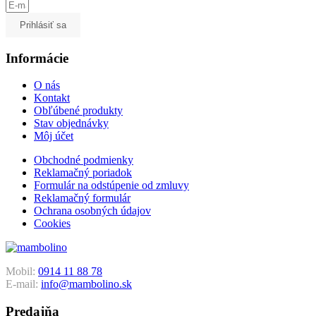
Prihlásiť sa
Informácie
O nás
Kontakt
Obľúbené produkty
Stav objednávky
Môj účet
Obchodné podmienky
Reklamačný poriadok
Formulár na odstúpenie od zmluvy
Reklamačný formulár
Ochrana osobných údajov
Cookies
Mobil:
0914 11 88 78
E-mail:
info@mambolino.sk
Predajňa