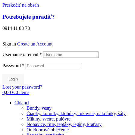
Preskočiť na obsah
Potrebujete poradiť?
0914 11 88 78
Sign in
Create an Account
Username or email
*
Password
*
Login
Lost your password?
0,00 €
0
items
Chlapci
Bundy, vesty
Čiapky, korunky, klobúky, rukavice, nákrčníky, šály
Mikiny, svetre, pulóvre
Nohavice, rifle, tepláky, legíny, kraťasy
Outdoorové oblečenie