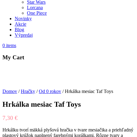
Star Wars
Lorcana
One Piece
Novinky
Akcie
Blog
Výpredaj
0
items
My Cart
Domov
/
Hračky
/
Od 0 rokov
/ Hrkálka mesiac Taf Toys
Hrkálka mesiac Taf Toys
7,30
€
Hrkálku tvorí mäkká plyšová hračka v tvare mesiačika a priehľadný
plastový krúžok naplnený farebnými korálkami. Rôzne tvary a