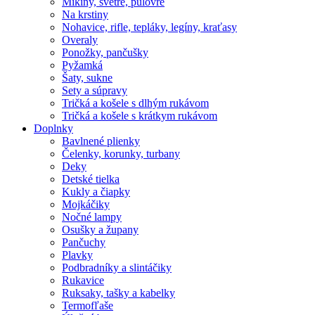
Mikiny, svetre, pulóvre
Na krstiny
Nohavice, rifle, tepláky, legíny, kraťasy
Overaly
Ponožky, pančušky
Pyžamká
Šaty, sukne
Sety a súpravy
Tričká a košele s dlhým rukávom
Tričká a košele s krátkym rukávom
Doplnky
Bavlnené plienky
Čelenky, korunky, turbany
Deky
Detské tielka
Kukly a čiapky
Mojkáčiky
Nočné lampy
Osušky a župany
Pančuchy
Plavky
Podbradníky a slintáčiky
Rukavice
Ruksaky, tašky a kabelky
Termofľaše