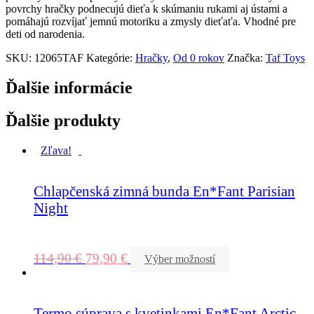
povrchy hračky podnecujú dieťa k skúmaniu rukami aj ústami a
pomáhajú rozvíjať jemnú motoriku a zmysly dieťaťa. Vhodné pre
deti od narodenia.
SKU:
12065TAF
Kategórie:
Hračky
,
Od 0 rokov
Značka:
Taf Toys
Ďalšie informácie
Ďalšie produkty
Zľava!
Chlapčenská zimná bunda En*Fant Parisian
Night
114,90
€
79,90
€
Výber možností
Termo súprava s kvetinkami En*Fant Arctic