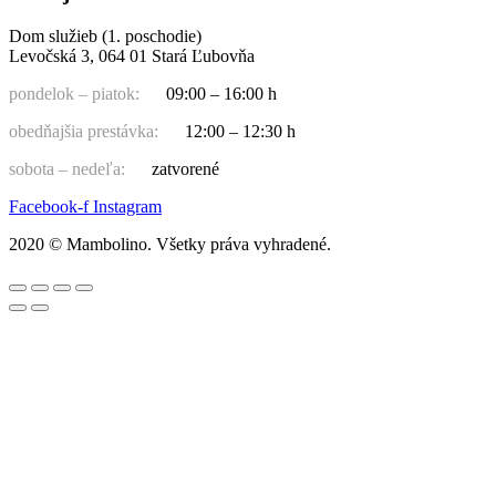
Dom služieb (1. poschodie)
Levočská 3, 064 01 Stará Ľubovňa
pondelok – piatok:
09:00 – 16:00 h
obedňajšia prestávka:
12:00 – 12:30 h
sobota – nedeľa:
zatvorené
Facebook-f
Instagram
2020 © Mambolino. Všetky práva vyhradené.
Hľadať:
Chlapci
Bundy, vesty
Čiapky, korunky, klobúky, rukavice, nákrčníky, šály
Mikiny, svetre, pulóvre
Nohavice, rifle, tepláky, legíny, kraťasy
Outdoorové oblečenie