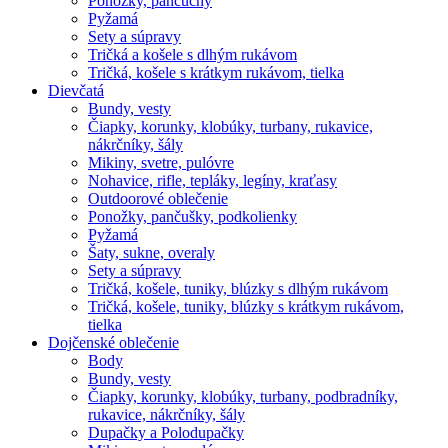
Ponožky, pančuchy
Pyžamá
Sety a súpravy
Tričká a košele s dlhým rukávom
Tričká, košele s krátkym rukávom, tielka
Dievčatá
Bundy, vesty
Čiapky, korunky, klobúky, turbany, rukavice,
nákrčníky, šály
Mikiny, svetre, pulóvre
Nohavice, rifle, tepláky, legíny, kraťasy
Outdoorové oblečenie
Ponožky, pančušky, podkolienky
Pyžamá
Šaty, sukne, overaly
Sety a súpravy
Tričká, košele, tuniky, blúzky s dlhým rukávom
Tričká, košele, tuniky, blúzky s krátkym rukávom,
tielka
Dojčenské oblečenie
Body
Bundy, vesty
Čiapky, korunky, klobúky, turbany, podbradníky,
rukavice, nákrčníky, šály
Dupačky a Polodupačky