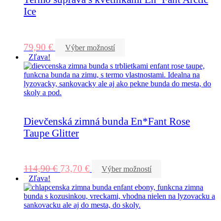
Ice
79,90
€
Výber možností
Zľava!
Dievčenská zimná bunda En*Fant Rose
Taupe Glitter
114,90
€
73,70
€
Výber možností
Zľava!