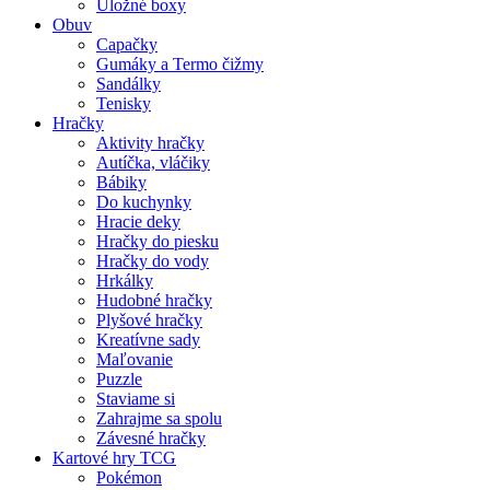
Úložné boxy
Obuv
Capačky
Gumáky a Termo čižmy
Sandálky
Tenisky
Hračky
Aktivity hračky
Autíčka, vláčiky
Bábiky
Do kuchynky
Hracie deky
Hračky do piesku
Hračky do vody
Hrkálky
Hudobné hračky
Plyšové hračky
Kreatívne sady
Maľovanie
Puzzle
Staviame si
Zahrajme sa spolu
Závesné hračky
Kartové hry TCG
Pokémon