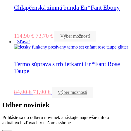
Chlapčenská zimná bunda En*Fant Ebony
114,90
€
73,70
€
Výber možností
Zľava!
Termo súprava s trblietkami En*Fant Rose
Taupe
84,90
€
71,90
€
Výber možností
Odber noviniek
Prihláste sa do odberu noviniek a získajte najnovšie info o
aktuálnych zľavách v našom e-shope.