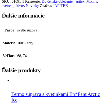
SKU:
61091-1
Kategórie:
Dojčenské oblečenie
,
japitex
,
Mikiny,
svetre, pulóvre
,
Novinky
Značka:
JAPITEX
Ďalšie informácie
Farba
svetlo ružová
Materiál
100% acryl
Veľkosť
68, 74
Ďalšie produkty
Termo súprava s kvetinkami En*Fant Arctic
Ice