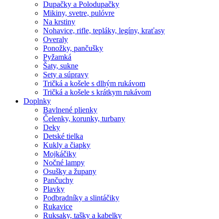
Dupačky a Polodupačky
Mikiny, svetre, pulóvre
Na krstiny
Nohavice, rifle, tepláky, legíny, kraťasy
Overaly
Ponožky, pančušky
Pyžamká
Šaty, sukne
Sety a súpravy
Tričká a košele s dlhým rukávom
Tričká a košele s krátkym rukávom
Doplnky
Bavlnené plienky
Čelenky, korunky, turbany
Deky
Detské tielka
Kukly a čiapky
Mojkáčiky
Nočné lampy
Osušky a župany
Pančuchy
Plavky
Podbradníky a slintáčiky
Rukavice
Ruksaky, tašky a kabelky