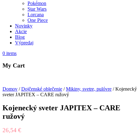
Pokémon
Star Wars
Lorcana
One Piece
Novinky
Akcie
Blog
Výpredaj
0
items
My Cart
Domov
/
Dojčenské oblečenie
/
Mikiny, svetre, pulóvre
/ Kojenecký
sveter JAPITEX – CARE ružový
Kojenecký sveter JAPITEX – CARE
ružový
26,54
€