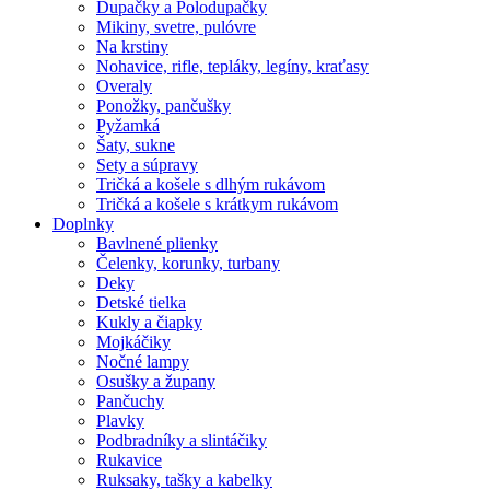
Dupačky a Polodupačky
Mikiny, svetre, pulóvre
Na krstiny
Nohavice, rifle, tepláky, legíny, kraťasy
Overaly
Ponožky, pančušky
Pyžamká
Šaty, sukne
Sety a súpravy
Tričká a košele s dlhým rukávom
Tričká a košele s krátkym rukávom
Doplnky
Bavlnené plienky
Čelenky, korunky, turbany
Deky
Detské tielka
Kukly a čiapky
Mojkáčiky
Nočné lampy
Osušky a župany
Pančuchy
Plavky
Podbradníky a slintáčiky
Rukavice
Ruksaky, tašky a kabelky