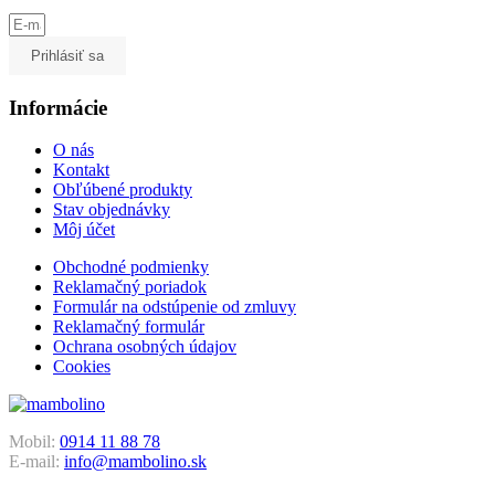
Prihlásiť sa
Informácie
O nás
Kontakt
Obľúbené produkty
Stav objednávky
Môj účet
Obchodné podmienky
Reklamačný poriadok
Formulár na odstúpenie od zmluvy
Reklamačný formulár
Ochrana osobných údajov
Cookies
Mobil:
0914 11 88 78
E-mail:
info@mambolino.sk