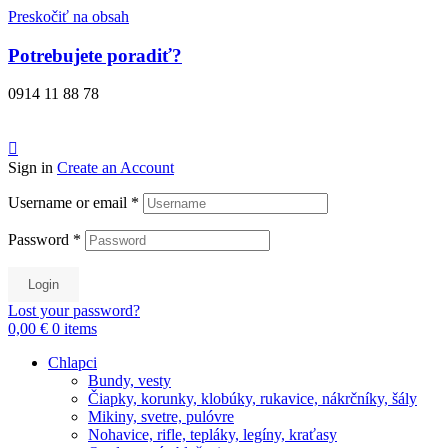
Preskočiť na obsah
Potrebujete poradiť?
0914 11 88 78
Sign in
Create an Account
Username or email
*
Password
*
Login
Lost your password?
0,00 €
0
items
Chlapci
Bundy, vesty
Čiapky, korunky, klobúky, rukavice, nákrčníky, šály
Mikiny, svetre, pulóvre
Nohavice, rifle, tepláky, legíny, kraťasy