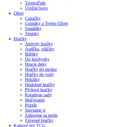
Termofľaše
Úložné boxy
Obuv
Capačky
Gumáky a Termo čižmy
Sandálky
Tenisky
Hračky
Aktivity hračky
Autíčka, vláčiky
Bábiky
Do kuchynky
Hracie deky
Hračky do piesku
Hračky do vody
Hrkálky
Hudobné hračky
Plyšové hračky
Kreatívne sady
Maľovanie
Puzzle
Staviame si
Zahrajme sa spolu
Závesné hračky
Kartové hry TCG