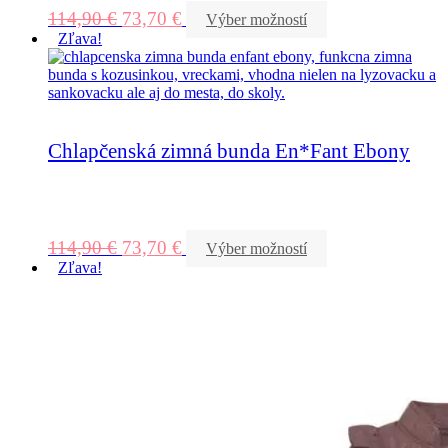
114,90
€
73,70
€
Výber možností
Zľava!
Chlapčenská zimná bunda En*Fant Ebony
114,90
€
73,70
€
Výber možností
Zľava!