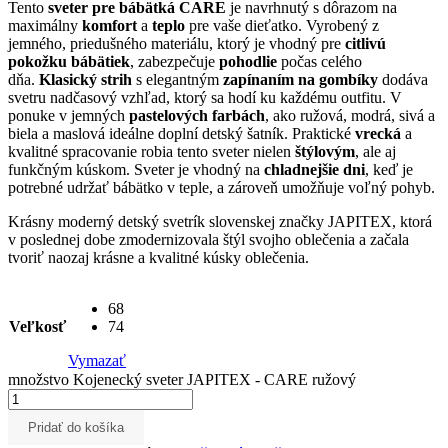
Tento
sveter pre bábätká CARE
je navrhnutý s dôrazom na
maximálny
komfort
a
teplo
pre vaše dieťatko. Vyrobený z
jemného, priedušného materiálu, ktorý je vhodný pre
citlivú
pokožku bábätiek
, zabezpečuje
pohodlie
počas celého
dňa.
Klasický strih
s elegantným
zapínaním na gombíky
dodáva
svetru nadčasový vzhľad, ktorý sa hodí ku každému outfitu. V
ponuke v jemných
pastelových farbách
, ako ružová, modrá, sivá a
biela a maslová ideálne doplní detský šatník. Praktické
vrecká
a
kvalitné spracovanie robia tento sveter nielen
štýlovým
, ale aj
funkčným kúskom. Sveter je vhodný na
chladnejšie dni
, keď je
potrebné udržať bábätko v teple, a zároveň umožňuje voľný pohyb.
Krásny moderný detský svetrík slovenskej značky JAPITEX, ktorá
v poslednej dobe zmodernizovala štýl svojho oblečenia a začala
tvoriť naozaj krásne a kvalitné kúsky oblečenia.
68
Veľkosť
74
Vymazať
množstvo Kojenecký sveter JAPITEX - CARE ružový
Pridať do košíka