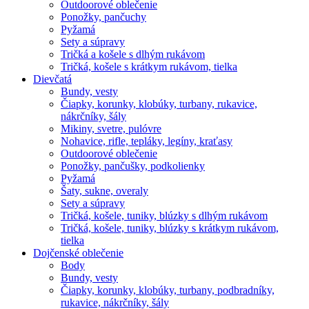
Outdoorové oblečenie
Ponožky, pančuchy
Pyžamá
Sety a súpravy
Tričká a košele s dlhým rukávom
Tričká, košele s krátkym rukávom, tielka
Dievčatá
Bundy, vesty
Čiapky, korunky, klobúky, turbany, rukavice,
nákrčníky, šály
Mikiny, svetre, pulóvre
Nohavice, rifle, tepláky, legíny, kraťasy
Outdoorové oblečenie
Ponožky, pančušky, podkolienky
Pyžamá
Šaty, sukne, overaly
Sety a súpravy
Tričká, košele, tuniky, blúzky s dlhým rukávom
Tričká, košele, tuniky, blúzky s krátkym rukávom,
tielka
Dojčenské oblečenie
Body
Bundy, vesty
Čiapky, korunky, klobúky, turbany, podbradníky,
rukavice, nákrčníky, šály