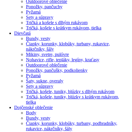
Outdoorové oblečenie
Ponožky, pančuchy
Pyžamá
Sety a súpravy
Tričká a košele s dlhým rukávom
Tričká, košele s krátkym rukávom, tielka
Dievčatá
Bundy, vesty
Čiapky, korunky, klobúky, turbany, rukavice,
nákrčníky, šály
Mikiny, svetre, pulóvre
Nohavice, rifle, tepláky, legíny, kraťasy
Outdoorové oblečenie
Ponožky, pančušky, podkolienky
Pyžamá
Šaty, sukne, overaly
Sety a súpravy
Tričká, košele, tuniky, blúzky s dlhým rukávom
Tričká, košele, tuniky, blúzky s krátkym rukávom,
tielka
Dojčenské oblečenie
Body
Bundy, vesty
Čiapky, korunky, klobúky, turbany, podbradníky,
rukavice, nákrčníky, šály