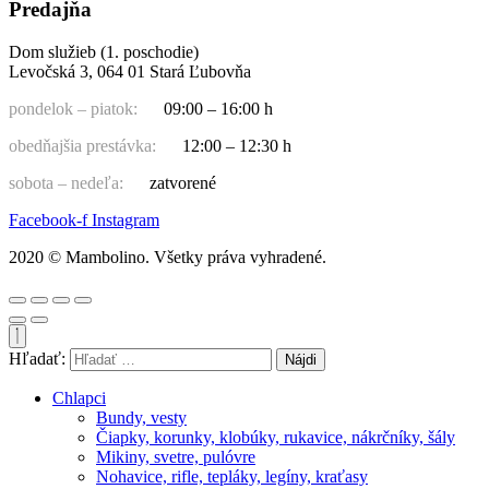
Predajňa
Dom služieb (1. poschodie)
Levočská 3, 064 01 Stará Ľubovňa
pondelok – piatok:
09:00 – 16:00 h
obedňajšia prestávka:
12:00 – 12:30 h
sobota – nedeľa:
zatvorené
Facebook-f
Instagram
2020 © Mambolino. Všetky práva vyhradené.
Hľadať:
Chlapci
Bundy, vesty
Čiapky, korunky, klobúky, rukavice, nákrčníky, šály
Mikiny, svetre, pulóvre
Nohavice, rifle, tepláky, legíny, kraťasy