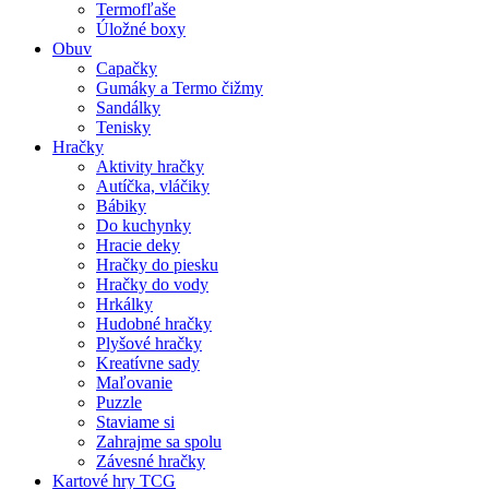
Termofľaše
Úložné boxy
Obuv
Capačky
Gumáky a Termo čižmy
Sandálky
Tenisky
Hračky
Aktivity hračky
Autíčka, vláčiky
Bábiky
Do kuchynky
Hracie deky
Hračky do piesku
Hračky do vody
Hrkálky
Hudobné hračky
Plyšové hračky
Kreatívne sady
Maľovanie
Puzzle
Staviame si
Zahrajme sa spolu
Závesné hračky
Kartové hry TCG