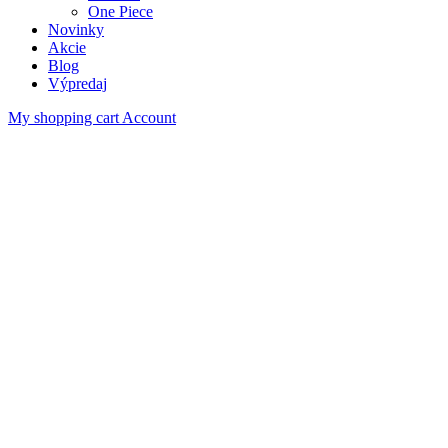
One Piece
Novinky
Akcie
Blog
Výpredaj
My shopping cart
Account