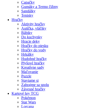
Capačky
Gumáky a Termo čižmy
Sandálky
Tenisky
Hračky
Aktivity hračky
Autíčka, vláčiky
Bábiky
Do kuchynky
Hracie deky
Hračky do piesku
Hračky do vody
Hrkálky
Hudobné hračky
Plyšové hračky
Kreatívne sady
Maľovanie
Puzzle
Staviame si
Zahrajme sa spolu
Závesné hračky
Kartové hry TCG
Pokémon
Star Wars
Lorcana