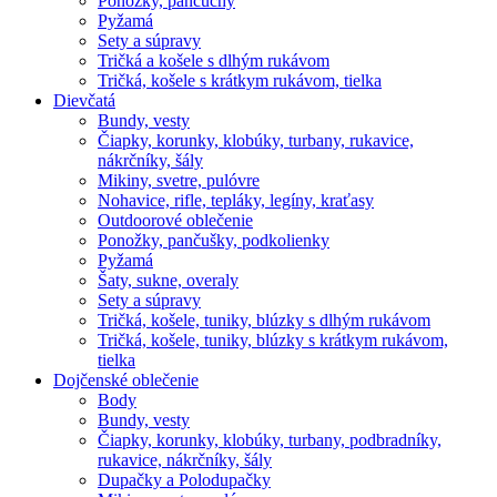
Ponožky, pančuchy
Pyžamá
Sety a súpravy
Tričká a košele s dlhým rukávom
Tričká, košele s krátkym rukávom, tielka
Dievčatá
Bundy, vesty
Čiapky, korunky, klobúky, turbany, rukavice,
nákrčníky, šály
Mikiny, svetre, pulóvre
Nohavice, rifle, tepláky, legíny, kraťasy
Outdoorové oblečenie
Ponožky, pančušky, podkolienky
Pyžamá
Šaty, sukne, overaly
Sety a súpravy
Tričká, košele, tuniky, blúzky s dlhým rukávom
Tričká, košele, tuniky, blúzky s krátkym rukávom,
tielka
Dojčenské oblečenie
Body
Bundy, vesty
Čiapky, korunky, klobúky, turbany, podbradníky,
rukavice, nákrčníky, šály
Dupačky a Polodupačky