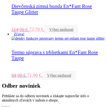
Dievčenská zimná bunda En*Fant Rose
Taupe Glitter
114,90
€
73,70
€
Výber možností
Zľava!
Termo súprava s trblietkami En*Fant Rose
Taupe
84,90
€
71,90
€
Výber možností
Odber noviniek
Prihláste sa do odberu noviniek a získajte najnovšie info o
aktuálnych zľavách v našom e-shope.