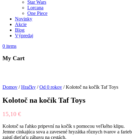
Star Wars
Lorcana
One Piece
Novinky
Akcie
Blog
Výpredaj
0
items
My Cart
Domov
/
Hračky
/
Od 0 rokov
/ Kolotoč na kočík Taf Toys
Kolotoč na kočík Taf Toys
15,10
€
Kolotoč sa ľahko pripevní na kočík s pomocou veľkého klipu.
Jemne cinkajúca sova a zavesené hryzátka rôznych tvarov a farieb
zaistí dieťaťu zábavu na cestách.