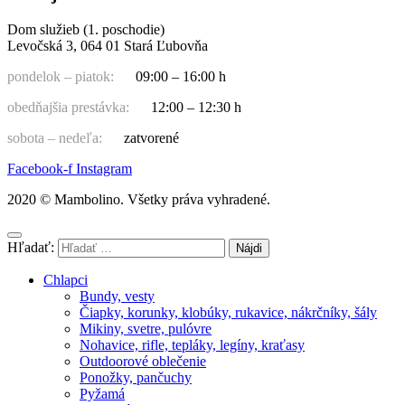
Dom služieb (1. poschodie)
Levočská 3, 064 01 Stará Ľubovňa
pondelok – piatok:
09:00 – 16:00 h
obedňajšia prestávka:
12:00 – 12:30 h
sobota – nedeľa:
zatvorené
Facebook-f
Instagram
2020 © Mambolino. Všetky práva vyhradené.
Hľadať:
Chlapci
Bundy, vesty
Čiapky, korunky, klobúky, rukavice, nákrčníky, šály
Mikiny, svetre, pulóvre
Nohavice, rifle, tepláky, legíny, kraťasy
Outdoorové oblečenie
Ponožky, pančuchy
Pyžamá