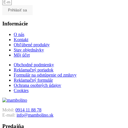
Prihlásiť sa
Informácie
O nás
Kontakt
Obľúbené produkty
Stav objednávky
Môj účet
Obchodné podmienky
Reklamačný poriadok
Formulár na odstúpenie od zmluvy
Reklamačný formulár
Ochrana osobných údajov
Cookies
Mobil:
0914 11 88 78
E-mail:
info@mambolino.sk
Predajňa