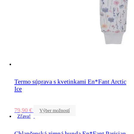
Termo súprava s kvetinkami En*Fant Arctic
Ice
79,90
€
Výber možností
Zľava!
Chlapčenská zimná bunda En*Fant Parisian