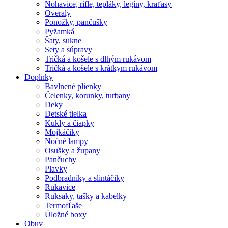
Nohavice, rifle, tepláky, legíny, kraťasy
Overaly
Ponožky, pančušky
Pyžamká
Šaty, sukne
Sety a súpravy
Tričká a košele s dlhým rukávom
Tričká a košele s krátkym rukávom
Doplnky
Bavlnené plienky
Čelenky, korunky, turbany
Deky
Detské tielka
Kukly a čiapky
Mojkáčiky
Nočné lampy
Osušky a župany
Pančuchy
Plavky
Podbradníky a slintáčiky
Rukavice
Ruksaky, tašky a kabelky
Termofľaše
Úložné boxy
Obuv