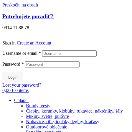
Preskočiť na obsah
Potrebujete poradiť?
0914 11 88 78
Sign in
Create an Account
Username or email
*
Password
*
Login
Lost your password?
0,00 €
0
items
Chlapci
Bundy, vesty
Čiapky, korunky, klobúky, rukavice, nákrčníky, šály
Mikiny, svetre, pulóvre
Nohavice, rifle, tepláky, legíny, kraťasy
Outdoorové oblečenie