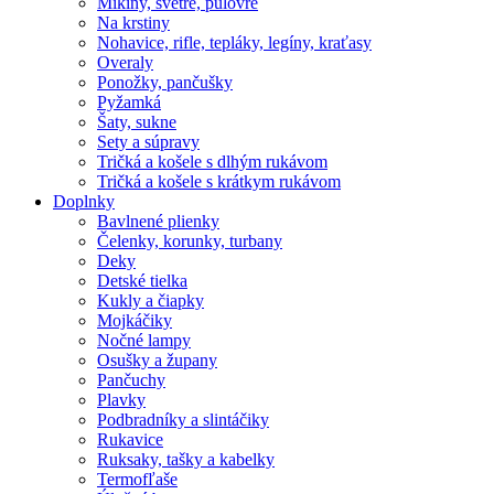
Mikiny, svetre, pulóvre
Na krstiny
Nohavice, rifle, tepláky, legíny, kraťasy
Overaly
Ponožky, pančušky
Pyžamká
Šaty, sukne
Sety a súpravy
Tričká a košele s dlhým rukávom
Tričká a košele s krátkym rukávom
Doplnky
Bavlnené plienky
Čelenky, korunky, turbany
Deky
Detské tielka
Kukly a čiapky
Mojkáčiky
Nočné lampy
Osušky a župany
Pančuchy
Plavky
Podbradníky a slintáčiky
Rukavice
Ruksaky, tašky a kabelky
Termofľaše