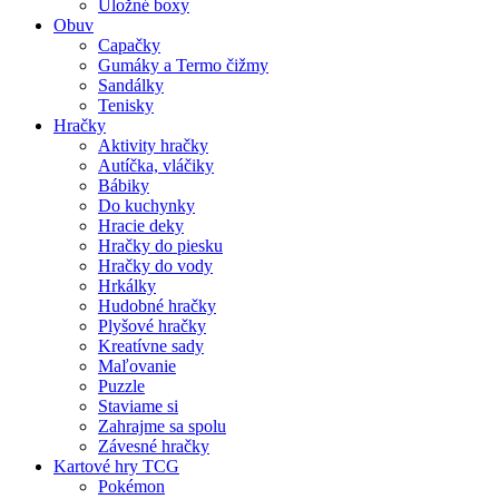
Úložné boxy
Obuv
Capačky
Gumáky a Termo čižmy
Sandálky
Tenisky
Hračky
Aktivity hračky
Autíčka, vláčiky
Bábiky
Do kuchynky
Hracie deky
Hračky do piesku
Hračky do vody
Hrkálky
Hudobné hračky
Plyšové hračky
Kreatívne sady
Maľovanie
Puzzle
Staviame si
Zahrajme sa spolu
Závesné hračky
Kartové hry TCG
Pokémon