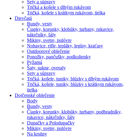
Sety a súpravy
Tričká a košele s dlhým rukávom
Tričká, košele s krátkym rukávom, tielka
Dievčatá
Bundy, vesty
Čiapky, korunky, klobúky, turbany, rukavice,
nákrčníky, šály
Mikiny, svetre, pulóvre
Nohavice, rifle, tepláky, legíny, kraťasy
Outdoorové oblečenie
Ponožky, pančušky, podkolienky
Pyžamá
Šaty, sukne, overaly
Sety a súpravy
Tričká, košele, tuniky, blúzky s dlhým rukávom
Tričká, košele, tuniky, blúzky s krátkym rukávom,
tielka
Dojčenské oblečenie
Body
Bundy, vesty
Čiapky, korunky, klobúky, turbany, podbradníky,
rukavice, nákrčníky, šály
Dupačky a Polodupačky
Mikiny, svetre, pulóvre
Na krstiny