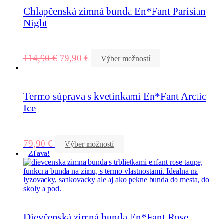
Chlapčenská zimná bunda En*Fant Parisian
Night
114,90
€
79,90
€
Výber možností
Termo súprava s kvetinkami En*Fant Arctic
Ice
79,90
€
Výber možností
Zľava!
Dievčenská zimná bunda En*Fant Rose