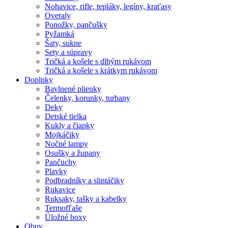
Nohavice, rifle, tepláky, legíny, kraťasy
Overaly
Ponožky, pančušky
Pyžamká
Šaty, sukne
Sety a súpravy
Tričká a košele s dlhým rukávom
Tričká a košele s krátkym rukávom
Doplnky
Bavlnené plienky
Čelenky, korunky, turbany
Deky
Detské tielka
Kukly a čiapky
Mojkáčiky
Nočné lampy
Osušky a župany
Pančuchy
Plavky
Podbradníky a slintáčiky
Rukavice
Ruksaky, tašky a kabelky
Termofľaše
Úložné boxy
Obuv