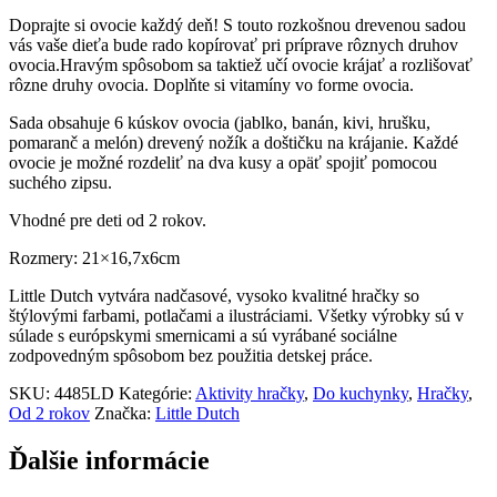
Doprajte si ovocie každý deň! S touto rozkošnou drevenou sadou
vás vaše dieťa bude rado kopírovať pri príprave rôznych druhov
ovocia.Hravým spôsobom sa taktiež učí ovocie krájať a rozlišovať
rôzne druhy ovocia. Doplňte si vitamíny vo forme ovocia.
Sada obsahuje 6 kúskov ovocia (jablko, banán, kivi, hrušku,
pomaranč a melón) drevený nožík a doštičku na krájanie. Každé
ovocie je možné rozdeliť na dva kusy a opäť spojiť pomocou
suchého zipsu.
Vhodné pre deti od 2 rokov.
Rozmery: 21×16,7x6cm
Little Dutch vytvára nadčasové, vysoko kvalitné hračky so
štýlovými farbami, potlačami a ilustráciami. Všetky výrobky sú v
súlade s európskymi smernicami a sú vyrábané sociálne
zodpovedným spôsobom bez použitia detskej práce.
SKU:
4485LD
Kategórie:
Aktivity hračky
,
Do kuchynky
,
Hračky
,
Od 2 rokov
Značka:
Little Dutch
Ďalšie informácie