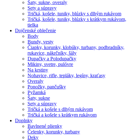
Šaty, sukne, overaly
Sety a súpravy
Tričká, košele, tuniky, blúzky s dlhým rukávom
Tričká, košele, tuniky, blúzky s krátkym rukávom,
tielka
Dojčenské oblečenie
Body
Bundy, vesty
Čiapky, korunky, klobúky, turbany, podbradníky,
rukavice, nákrčníky, šály
Dupačky a Polodupačky
Mikiny, svetre, pulóvre
Na krstiny
Nohavice, rifle, tepláky, legíny, kraťasy
Overaly
Ponožky, pančušky
Pyžamká
Šaty, sukne
Sety a súpravy
Tričká a košele s dlhým rukávom
Tričká a košele s krátkym rukávom
Doplnky
Bavlnené plienky
Čelenky, korunky, turbany
Deky