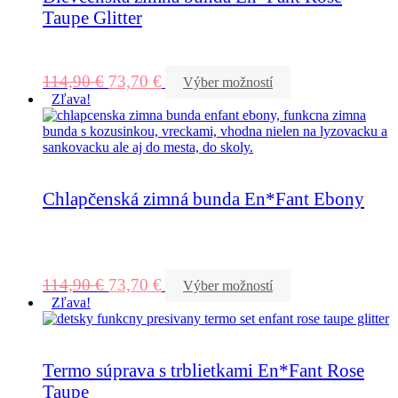
Taupe Glitter
114,90
€
73,70
€
Výber možností
Zľava!
Chlapčenská zimná bunda En*Fant Ebony
114,90
€
73,70
€
Výber možností
Zľava!
Termo súprava s trblietkami En*Fant Rose
Taupe