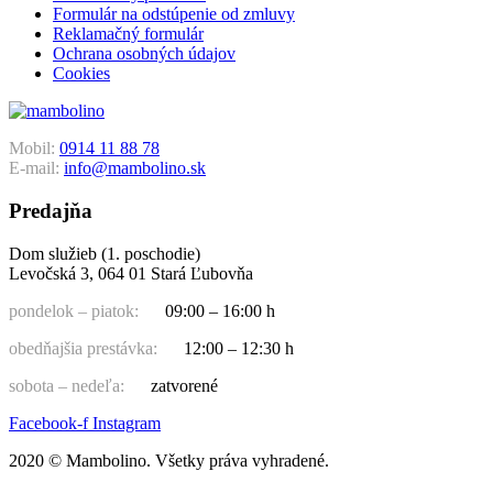
Formulár na odstúpenie od zmluvy
Reklamačný formulár
Ochrana osobných údajov
Cookies
Mobil:
0914 11 88 78
E-mail:
info@mambolino.sk
Predajňa
Dom služieb (1. poschodie)
Levočská 3, 064 01 Stará Ľubovňa
pondelok – piatok:
09:00 – 16:00 h
obedňajšia prestávka:
12:00 – 12:30 h
sobota – nedeľa:
zatvorené
Facebook-f
Instagram
2020 © Mambolino. Všetky práva vyhradené.