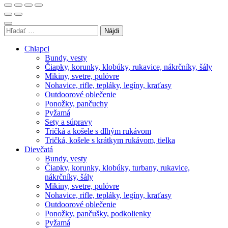
Hľadať:
Chlapci
Bundy, vesty
Čiapky, korunky, klobúky, rukavice, nákrčníky, šály
Mikiny, svetre, pulóvre
Nohavice, rifle, tepláky, legíny, kraťasy
Outdoorové oblečenie
Ponožky, pančuchy
Pyžamá
Sety a súpravy
Tričká a košele s dlhým rukávom
Tričká, košele s krátkym rukávom, tielka
Dievčatá
Bundy, vesty
Čiapky, korunky, klobúky, turbany, rukavice,
nákrčníky, šály
Mikiny, svetre, pulóvre
Nohavice, rifle, tepláky, legíny, kraťasy
Outdoorové oblečenie
Ponožky, pančušky, podkolienky
Pyžamá