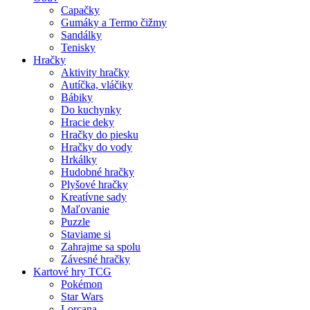
Capačky
Gumáky a Termo čižmy
Sandálky
Tenisky
Hračky
Aktivity hračky
Autíčka, vláčiky
Bábiky
Do kuchynky
Hracie deky
Hračky do piesku
Hračky do vody
Hrkálky
Hudobné hračky
Plyšové hračky
Kreatívne sady
Maľovanie
Puzzle
Staviame si
Zahrajme sa spolu
Závesné hračky
Kartové hry TCG
Pokémon
Star Wars
Lorcana