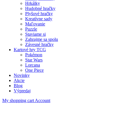
Hrkálky
Hudobné hračky
Plyšové hračky
Kreatívne sady
Maľovanie
Puzzle
Staviame si
Zahrajme sa spolu
Závesné hračky
Kartové hry TCG
Pokémon
Star Wars
Lorcana
One Piece
Novinky
Akcie
Blog
Výpredaj
My shopping cart
Account