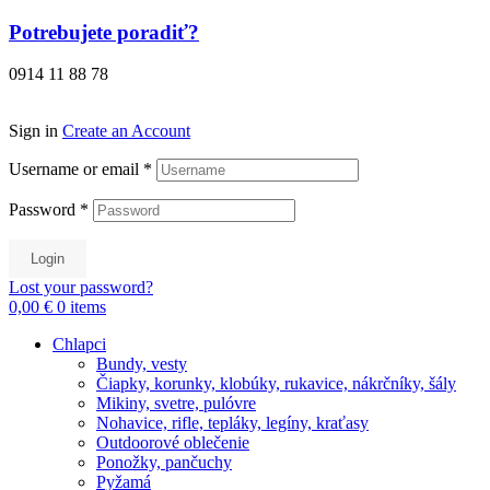
Preskočiť
Potrebujete poradiť?
na
obsah
0914 11 88 78
Sign in
Create an Account
Username or email
*
Password
*
Login
Lost your password?
0,00 €
0
items
Chlapci
Bundy, vesty
Čiapky, korunky, klobúky, rukavice, nákrčníky, šály
Mikiny, svetre, pulóvre
Nohavice, rifle, tepláky, legíny, kraťasy
Outdoorové oblečenie
Ponožky, pančuchy
Pyžamá