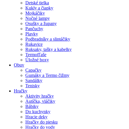
Detské tielka
Kukly a čiapky
Mojkáčiky
Nočné lampy
Osušky a župany
Pančuchy
Plavky
Podbradníky a slintáčiky
Rukavice
Ruksaky, tašky a kabelky
Termofľaše
Úložné boxy
Obuv
Capačky
Gumáky a Termo čižmy
Sandálky
Tenisky
Hračky
Aktivity hračky
Autíčka, vláčiky
Bábiky
Do kuchynky
Hracie deky
Hračky do piesku
Hračky do vody