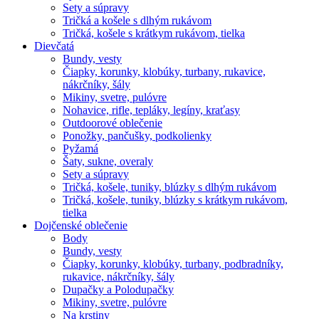
Sety a súpravy
Tričká a košele s dlhým rukávom
Tričká, košele s krátkym rukávom, tielka
Dievčatá
Bundy, vesty
Čiapky, korunky, klobúky, turbany, rukavice,
nákrčníky, šály
Mikiny, svetre, pulóvre
Nohavice, rifle, tepláky, legíny, kraťasy
Outdoorové oblečenie
Ponožky, pančušky, podkolienky
Pyžamá
Šaty, sukne, overaly
Sety a súpravy
Tričká, košele, tuniky, blúzky s dlhým rukávom
Tričká, košele, tuniky, blúzky s krátkym rukávom,
tielka
Dojčenské oblečenie
Body
Bundy, vesty
Čiapky, korunky, klobúky, turbany, podbradníky,
rukavice, nákrčníky, šály
Dupačky a Polodupačky
Mikiny, svetre, pulóvre
Na krstiny