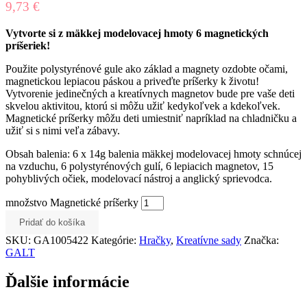
9,73
€
Vytvorte si z mäkkej modelovacej hmoty 6 magnetických
príšeriek!
Použite polystyrénové gule ako základ a magnety ozdobte očami,
magnetickou lepiacou páskou a priveďte príšerky k životu!
Vytvorenie jedinečných a kreatívnych magnetov bude pre vaše deti
skvelou aktivitou, ktorú si môžu užiť kedykoľvek a kdekoľvek.
Magnetické príšerky môžu deti umiestniť napríklad na chladničku a
užiť si s nimi veľa zábavy.
Obsah balenia: 6 x 14g balenia mäkkej modelovacej hmoty schnúcej
na vzduchu, 6 polystyrénových gulí, 6 lepiacich magnetov, 15
pohyblivých očiek, modelovací nástroj a anglický sprievodca.
množstvo Magnetické príšerky
Pridať do košíka
SKU:
GA1005422
Kategórie:
Hračky
,
Kreatívne sady
Značka:
GALT
Ďalšie informácie