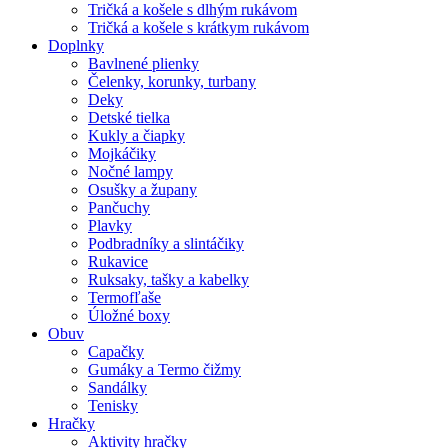
Tričká a košele s dlhým rukávom
Tričká a košele s krátkym rukávom
Doplnky
Bavlnené plienky
Čelenky, korunky, turbany
Deky
Detské tielka
Kukly a čiapky
Mojkáčiky
Nočné lampy
Osušky a župany
Pančuchy
Plavky
Podbradníky a slintáčiky
Rukavice
Ruksaky, tašky a kabelky
Termofľaše
Úložné boxy
Obuv
Capačky
Gumáky a Termo čižmy
Sandálky
Tenisky
Hračky
Aktivity hračky