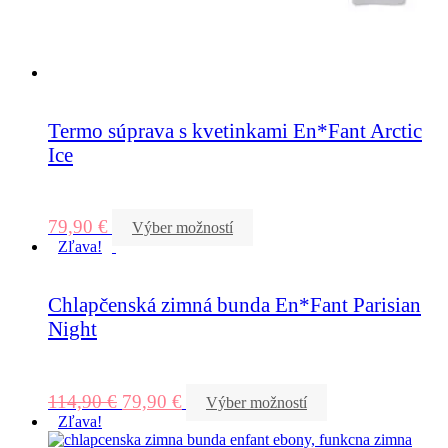
Termo súprava s kvetinkami En*Fant Arctic
Ice
79,90
€
Výber možností
Zľava!
Chlapčenská zimná bunda En*Fant Parisian
Night
114,90
€
79,90
€
Výber možností
Zľava!