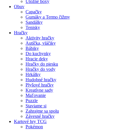
Úložné boxy
Obuv
Capačky
Gumáky a Termo čižmy
Sandálky
Tenisky
Hračky
Aktivity hračky
Autíčka, vláčiky
Bábiky
Do kuchynky
Hracie deky
Hračky do piesku
Hračky do vody
Hrkálky
Hudobné hračky
Plyšové hračky
Kreatívne sady
Maľovanie
Puzzle
Staviame si
Zahrajme sa spolu
Závesné hračky
Kartové hry TCG
Pokémon