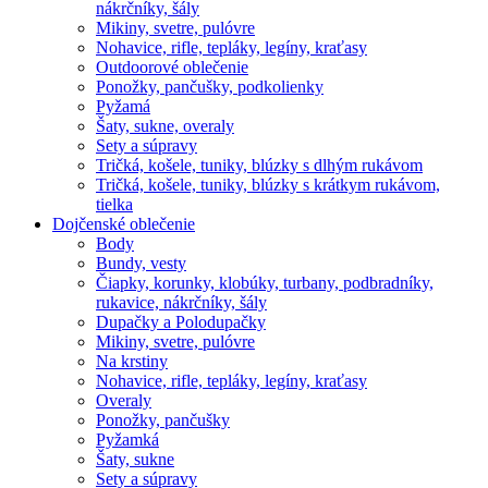
nákrčníky, šály
Mikiny, svetre, pulóvre
Nohavice, rifle, tepláky, legíny, kraťasy
Outdoorové oblečenie
Ponožky, pančušky, podkolienky
Pyžamá
Šaty, sukne, overaly
Sety a súpravy
Tričká, košele, tuniky, blúzky s dlhým rukávom
Tričká, košele, tuniky, blúzky s krátkym rukávom,
tielka
Dojčenské oblečenie
Body
Bundy, vesty
Čiapky, korunky, klobúky, turbany, podbradníky,
rukavice, nákrčníky, šály
Dupačky a Polodupačky
Mikiny, svetre, pulóvre
Na krstiny
Nohavice, rifle, tepláky, legíny, kraťasy
Overaly
Ponožky, pančušky
Pyžamká
Šaty, sukne
Sety a súpravy