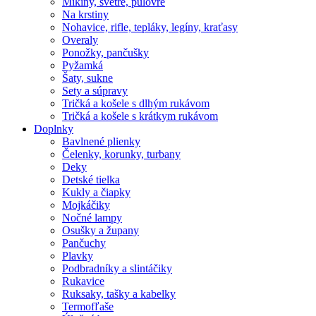
Mikiny, svetre, pulóvre
Na krstiny
Nohavice, rifle, tepláky, legíny, kraťasy
Overaly
Ponožky, pančušky
Pyžamká
Šaty, sukne
Sety a súpravy
Tričká a košele s dlhým rukávom
Tričká a košele s krátkym rukávom
Doplnky
Bavlnené plienky
Čelenky, korunky, turbany
Deky
Detské tielka
Kukly a čiapky
Mojkáčiky
Nočné lampy
Osušky a župany
Pančuchy
Plavky
Podbradníky a slintáčiky
Rukavice
Ruksaky, tašky a kabelky
Termofľaše