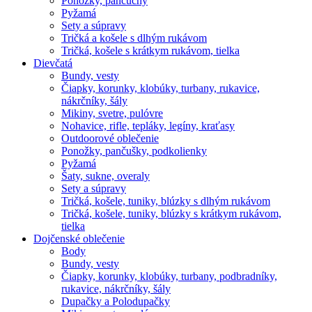
Ponožky, pančuchy
Pyžamá
Sety a súpravy
Tričká a košele s dlhým rukávom
Tričká, košele s krátkym rukávom, tielka
Dievčatá
Bundy, vesty
Čiapky, korunky, klobúky, turbany, rukavice,
nákrčníky, šály
Mikiny, svetre, pulóvre
Nohavice, rifle, tepláky, legíny, kraťasy
Outdoorové oblečenie
Ponožky, pančušky, podkolienky
Pyžamá
Šaty, sukne, overaly
Sety a súpravy
Tričká, košele, tuniky, blúzky s dlhým rukávom
Tričká, košele, tuniky, blúzky s krátkym rukávom,
tielka
Dojčenské oblečenie
Body
Bundy, vesty
Čiapky, korunky, klobúky, turbany, podbradníky,
rukavice, nákrčníky, šály
Dupačky a Polodupačky