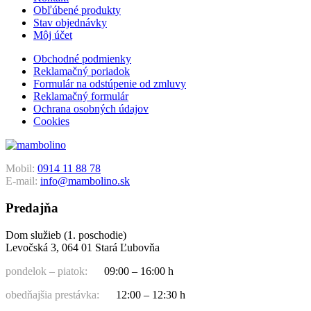
Obľúbené produkty
Stav objednávky
Môj účet
Obchodné podmienky
Reklamačný poriadok
Formulár na odstúpenie od zmluvy
Reklamačný formulár
Ochrana osobných údajov
Cookies
Mobil:
0914 11 88 78
E-mail:
info@mambolino.sk
Predajňa
Dom služieb (1. poschodie)
Levočská 3, 064 01 Stará Ľubovňa
pondelok – piatok:
09:00 – 16:00 h
obedňajšia prestávka:
12:00 – 12:30 h