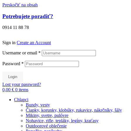
Preskočiť na obsah
Potrebujete poradiť?
0914 11 88 78
Sign in
Create an Account
Username or email
*
Password
*
Login
Lost your password?
0,00 €
0
items
Chlapci
Bundy, vesty
Čiapky, korunky, klobúky, rukavice, nákrčníky, šály
Mikiny, svetre, pulóvre
Nohavice, rifle, tepláky, legíny, kraťasy
Outdoorové oblečenie