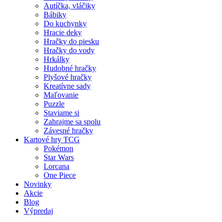
Autíčka, vláčiky
Bábiky
Do kuchynky
Hracie deky
Hračky do piesku
Hračky do vody
Hrkálky
Hudobné hračky
Plyšové hračky
Kreatívne sady
Maľovanie
Puzzle
Staviame si
Zahrajme sa spolu
Závesné hračky
Kartové hry TCG
Pokémon
Star Wars
Lorcana
One Piece
Novinky
Akcie
Blog
Výpredaj