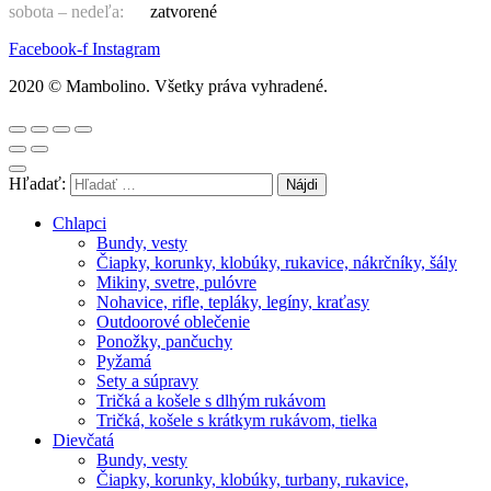
sobota – nedeľa:
zatvorené
Facebook-f
Instagram
2020 © Mambolino. Všetky práva vyhradené.
Hľadať:
Chlapci
Bundy, vesty
Čiapky, korunky, klobúky, rukavice, nákrčníky, šály
Mikiny, svetre, pulóvre
Nohavice, rifle, tepláky, legíny, kraťasy
Outdoorové oblečenie
Ponožky, pančuchy
Pyžamá
Sety a súpravy
Tričká a košele s dlhým rukávom
Tričká, košele s krátkym rukávom, tielka
Dievčatá
Bundy, vesty
Čiapky, korunky, klobúky, turbany, rukavice,