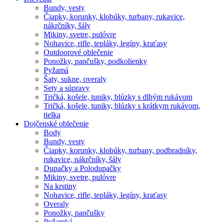
Bundy, vesty
Čiapky, korunky, klobúky, turbany, rukavice,
nákrčníky, šály
Mikiny, svetre, pulóvre
Nohavice, rifle, tepláky, legíny, kraťasy
Outdoorové oblečenie
Ponožky, pančušky, podkolienky
Pyžamá
Šaty, sukne, overaly
Sety a súpravy
Tričká, košele, tuniky, blúzky s dlhým rukávom
Tričká, košele, tuniky, blúzky s krátkym rukávom,
tielka
Dojčenské oblečenie
Body
Bundy, vesty
Čiapky, korunky, klobúky, turbany, podbradníky,
rukavice, nákrčníky, šály
Dupačky a Polodupačky
Mikiny, svetre, pulóvre
Na krstiny
Nohavice, rifle, tepláky, legíny, kraťasy
Overaly
Ponožky, pančušky
Pyžamká