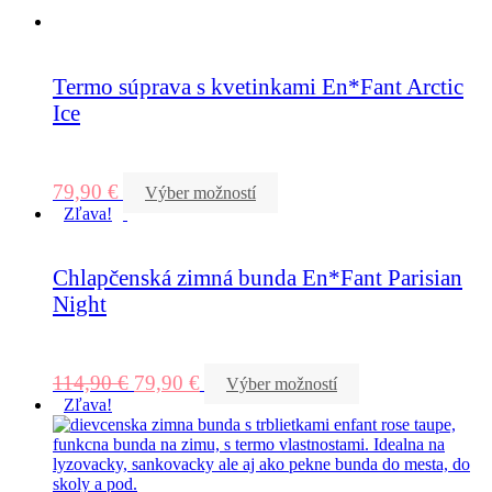
Termo súprava s kvetinkami En*Fant Arctic
Ice
79,90
€
Výber možností
Zľava!
Chlapčenská zimná bunda En*Fant Parisian
Night
114,90
€
79,90
€
Výber možností
Zľava!