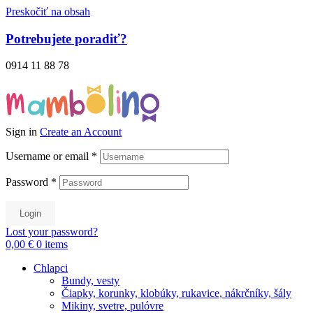
Preskočiť na obsah
Potrebujete poradiť?
0914 11 88 78
Sign in
Create an Account
Username or email
*
Password
*
Login
Lost your password?
0,00 €
0
items
Chlapci
Bundy, vesty
Čiapky, korunky, klobúky, rukavice, nákrčníky, šály
Mikiny, svetre, pulóvre