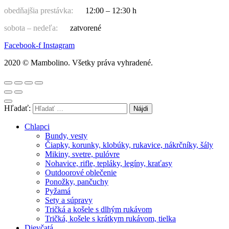
obedňajšia prestávka:
12:00 – 12:30 h
sobota – nedeľa:
zatvorené
Facebook-f
Instagram
2020 © Mambolino. Všetky práva vyhradené.
Hľadať:
Chlapci
Bundy, vesty
Čiapky, korunky, klobúky, rukavice, nákrčníky, šály
Mikiny, svetre, pulóvre
Nohavice, rifle, tepláky, legíny, kraťasy
Outdoorové oblečenie
Ponožky, pančuchy
Pyžamá
Sety a súpravy
Tričká a košele s dlhým rukávom
Tričká, košele s krátkym rukávom, tielka
Dievčatá