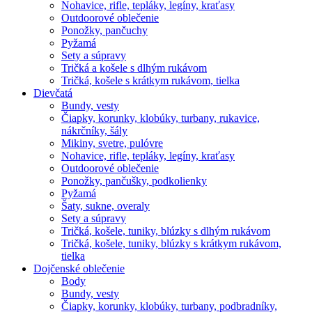
Nohavice, rifle, tepláky, legíny, kraťasy
Outdoorové oblečenie
Ponožky, pančuchy
Pyžamá
Sety a súpravy
Tričká a košele s dlhým rukávom
Tričká, košele s krátkym rukávom, tielka
Dievčatá
Bundy, vesty
Čiapky, korunky, klobúky, turbany, rukavice,
nákrčníky, šály
Mikiny, svetre, pulóvre
Nohavice, rifle, tepláky, legíny, kraťasy
Outdoorové oblečenie
Ponožky, pančušky, podkolienky
Pyžamá
Šaty, sukne, overaly
Sety a súpravy
Tričká, košele, tuniky, blúzky s dlhým rukávom
Tričká, košele, tuniky, blúzky s krátkym rukávom,
tielka
Dojčenské oblečenie
Body
Bundy, vesty
Čiapky, korunky, klobúky, turbany, podbradníky,