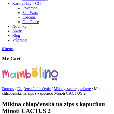
Kartové hry TCG
Pokémon
Star Wars
Lorcana
One Piece
Novinky
Akcie
Blog
Výpredaj
0
items
My Cart
Domov
/
Dojčenské oblečenie
/
Mikiny, svetre, pulóvre
/ Mikina
chlapčenská na zips s kapucňou Minoti CACTUS 2
Mikina chlapčenská na zips s kapucňou
Minoti CACTUS 2