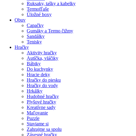
Ruksaky, tašky a kabelky
Termofľaše
Úložné boxy
Obuv
Capačky
Gumáky a Termo čižmy
Sandálky
Tenisky
Hračky
Aktivity hračky
Autíčka, vláčiky
Bábiky
Do kuchynky
Hracie deky
Hračky do piesku
Hračky do vody
Hrkálky
Hudobné hračky
Plyšové hračky
Kreatívne sady
Maľovanie
Puzzle
Staviame si
Zahrajme sa spolu
Závesné hračky