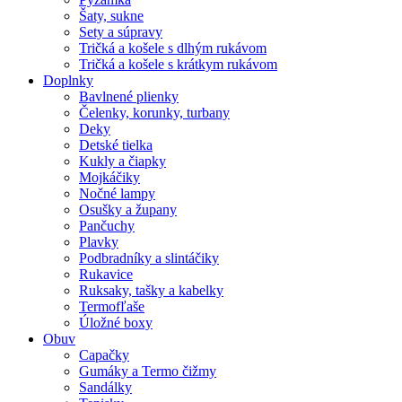
Šaty, sukne
Sety a súpravy
Tričká a košele s dlhým rukávom
Tričká a košele s krátkym rukávom
Doplnky
Bavlnené plienky
Čelenky, korunky, turbany
Deky
Detské tielka
Kukly a čiapky
Mojkáčiky
Nočné lampy
Osušky a župany
Pančuchy
Plavky
Podbradníky a slintáčiky
Rukavice
Ruksaky, tašky a kabelky
Termofľaše
Úložné boxy
Obuv
Capačky
Gumáky a Termo čižmy
Sandálky