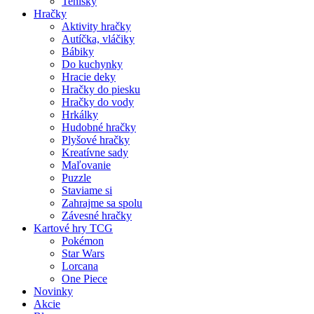
Tenisky
Hračky
Aktivity hračky
Autíčka, vláčiky
Bábiky
Do kuchynky
Hracie deky
Hračky do piesku
Hračky do vody
Hrkálky
Hudobné hračky
Plyšové hračky
Kreatívne sady
Maľovanie
Puzzle
Staviame si
Zahrajme sa spolu
Závesné hračky
Kartové hry TCG
Pokémon
Star Wars
Lorcana
One Piece
Novinky
Akcie