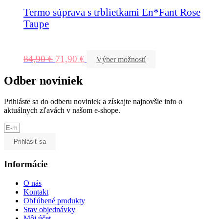
Termo súprava s trblietkami En*Fant Rose
Taupe
84,90
€
71,90
€
Výber možností
Odber noviniek
Prihláste sa do odberu noviniek a získajte najnovšie info o
aktuálnych zľavách v našom e-shope.
Prihlásiť sa
Informácie
O nás
Kontakt
Obľúbené produkty
Stav objednávky
Môj účet