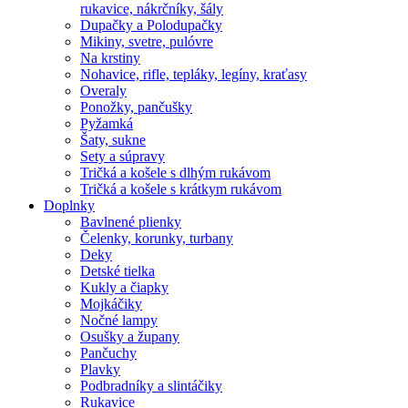
rukavice, nákrčníky, šály
Dupačky a Polodupačky
Mikiny, svetre, pulóvre
Na krstiny
Nohavice, rifle, tepláky, legíny, kraťasy
Overaly
Ponožky, pančušky
Pyžamká
Šaty, sukne
Sety a súpravy
Tričká a košele s dlhým rukávom
Tričká a košele s krátkym rukávom
Doplnky
Bavlnené plienky
Čelenky, korunky, turbany
Deky
Detské tielka
Kukly a čiapky
Mojkáčiky
Nočné lampy
Osušky a župany
Pančuchy
Plavky
Podbradníky a slintáčiky
Rukavice