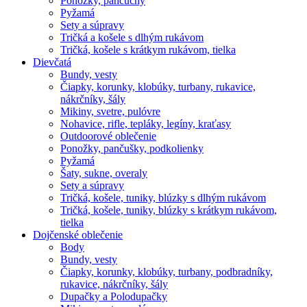
Ponožky, pančuchy
Pyžamá
Sety a súpravy
Tričká a košele s dlhým rukávom
Tričká, košele s krátkym rukávom, tielka
Dievčatá
Bundy, vesty
Čiapky, korunky, klobúky, turbany, rukavice,
nákrčníky, šály
Mikiny, svetre, pulóvre
Nohavice, rifle, tepláky, legíny, kraťasy
Outdoorové oblečenie
Ponožky, pančušky, podkolienky
Pyžamá
Šaty, sukne, overaly
Sety a súpravy
Tričká, košele, tuniky, blúzky s dlhým rukávom
Tričká, košele, tuniky, blúzky s krátkym rukávom,
tielka
Dojčenské oblečenie
Body
Bundy, vesty
Čiapky, korunky, klobúky, turbany, podbradníky,
rukavice, nákrčníky, šály
Dupačky a Polodupačky