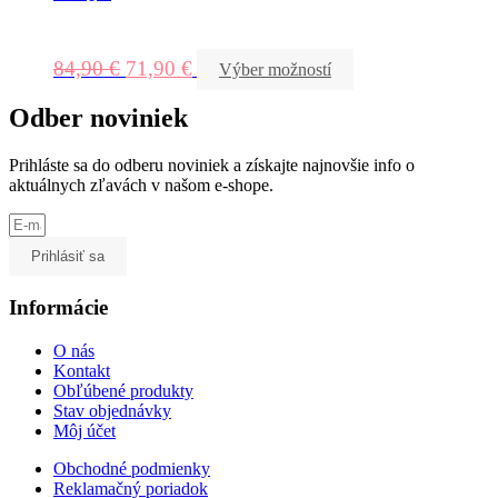
84,90
€
71,90
€
Výber možností
Odber noviniek
Prihláste sa do odberu noviniek a získajte najnovšie info o
aktuálnych zľavách v našom e-shope.
Prihlásiť sa
Informácie
O nás
Kontakt
Obľúbené produkty
Stav objednávky
Môj účet
Obchodné podmienky
Reklamačný poriadok