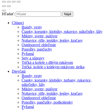
Hľadať:
Chlapci
Bundy, vesty
Čiapky, korunky, klobúky, rukavice, nákrčníky, šály
Mikiny, svetre, pulóvre
Nohavice, rifle, tepláky, legíny, kraťasy
Outdoorové oblečenie
Ponožky, pančuchy
Pyžamá
Sety a súpravy
Tričká a košele s dlhým rukávom
Tričká, košele s krátkym rukávom, tielka
Dievčatá
Bundy, vesty
Čiapky, korunky, klobúky, turbany, rukavice,
nákrčníky, šály
Mikiny, svetre, pulóvre
Nohavice, rifle, tepláky, legíny, kraťasy
Outdoorové oblečenie
Ponožky, pančušky, podkolienky
Pyžamá