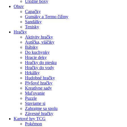
Úložné boxy
Obuv
Capačky
Gumáky a Termo čižmy
Sandálky
Tenisky
Hračky
Aktivity hračky
Autíčka, vláčiky
Bábiky
Do kuchynky
Hracie deky
Hračky do piesku
Hračky do vody
Hrkálky
Hudobné hračky
Plyšové hračky
Kreatívne sady
Maľovanie
Puzzle
Staviame si
Zahrajme sa spolu
Závesné hračky
Kartové hry TCG
Pokémon