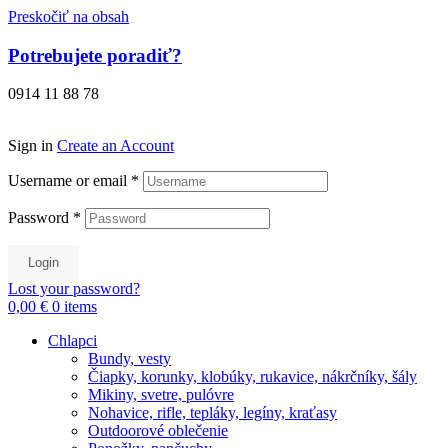
Preskočiť na obsah
Potrebujete poradiť?
0914 11 88 78
Sign in
Create an Account
Username or email
*
Password
*
Login
Lost your password?
0,00 €
0
items
Chlapci
Bundy, vesty
Čiapky, korunky, klobúky, rukavice, nákrčníky, šály
Mikiny, svetre, pulóvre
Nohavice, rifle, tepláky, legíny, kraťasy
Outdoorové oblečenie