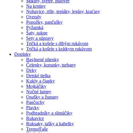
Mikiny, svetre, pulóvre
Na krstiny
Nohavice, rifle, tepláky, legíny, kraťasy
Overaly
Ponožky, pančušky
Pyžamká
Šaty, sukne
Sety a súpravy
Tričká a košele s dlhým rukávom
Tričká a košele s krátkym rukávom
Doplnky
Bavlnené plienky
Čelenky, korunky, turbany
Deky
Detské tielka
Kukly a čiapky
Mojkáčiky
Nočné lampy
Osušky a župany
Pančuchy
Plavky
Podbradníky a slintáčiky
Rukavice
Ruksaky, tašky a kabelky
Termofľaše