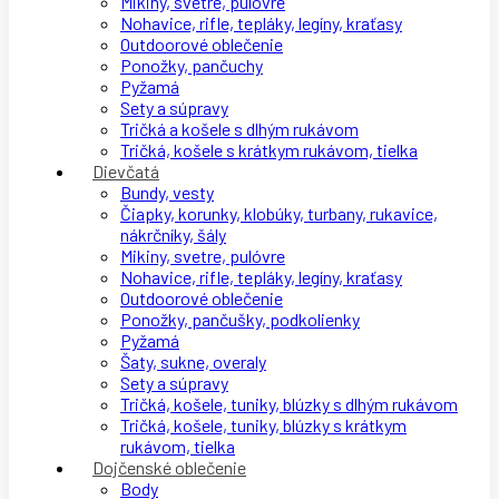
Mikiny, svetre, pulóvre
Nohavice, rifle, tepláky, legíny, kraťasy
Outdoorové oblečenie
Ponožky, pančuchy
Pyžamá
Sety a súpravy
Tričká a košele s dlhým rukávom
Tričká, košele s krátkym rukávom, tielka
Dievčatá
Bundy, vesty
Čiapky, korunky, klobúky, turbany, rukavice,
nákrčníky, šály
Mikiny, svetre, pulóvre
Nohavice, rifle, tepláky, legíny, kraťasy
Outdoorové oblečenie
Ponožky, pančušky, podkolienky
Pyžamá
Šaty, sukne, overaly
Sety a súpravy
Tričká, košele, tuniky, blúzky s dlhým rukávom
Tričká, košele, tuniky, blúzky s krátkym
rukávom, tielka
Dojčenské oblečenie
Body