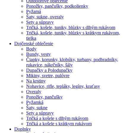
Outdoorové oblečenie
Ponožky, pančušky, podkolienky
Pyžamá
Šaty, sukne, overaly
Sety a súpravy
Tričká, košele, tuniky, blúzky s dlhým rukávom
Tričká, košele, tuniky, blúzky s krátkym rukávom,
tielka
Dojčenské oblečenie
Body
Bundy, vesty
Čiapky, korunky, klobúky, turbany, podbradníky,
rukavice, nákrčníky, šály
Dupačky a Polodupačky
Mikiny, svetre, pulóvre
Na krstiny
Nohavice, rifle, tepláky, legíny, kraťasy
Overaly
Ponožky, pančušky
Pyžamká
Šaty, sukne
Sety a súpravy
Tričká a košele s dlhým rukávom
Tričká a košele s krátkym rukávom
Doplnky