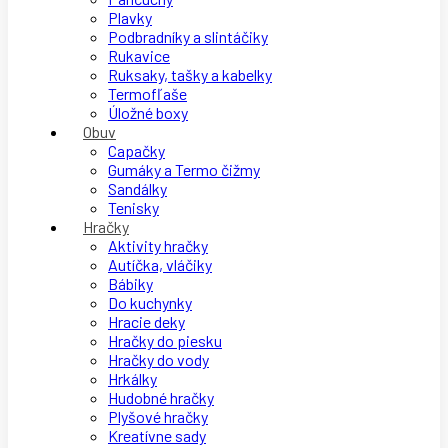
Plavky
Podbradníky a slintáčiky
Rukavice
Ruksaky, tašky a kabelky
Termofľaše
Úložné boxy
Obuv
Capačky
Gumáky a Termo čižmy
Sandálky
Tenisky
Hračky
Aktivity hračky
Autíčka, vláčiky
Bábiky
Do kuchynky
Hracie deky
Hračky do piesku
Hračky do vody
Hrkálky
Hudobné hračky
Plyšové hračky
Kreatívne sady