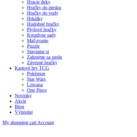
Hracie deky
Hračky do piesku
Hračky do vody
Hrkálky
Hudobné hračky
Plyšové hračky
Kreatívne sady
Maľovanie
Puzzle
Staviame si
Zahrajme sa spolu
Závesné hračky
Kartové hry TCG
Pokémon
Star Wars
Lorcana
One Piece
Novinky
Akcie
Blog
Výpredaj
My shopping cart
Account