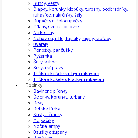
Bundy, vesty
Čiapky, korunky, klobúky, turbany, podbradníky,
rukavice, nákrčníky, šály
Dupačky a Polodupačky
Mikiny, svetre, pulóvre
Na krstiny
Nohavice, rifle, tepláky, legíny, kraťasy
Overaly
Ponožky, pančušky
Pyžamká
Šaty, sukne
Sety a súpravy
Tričká a košele s dlhým rukávom
Tričká a košele s krátkym rukávom
Doplnky
Bavlnené plienky
Čelenky, korunky, turbany
Deky
Detské tielka
Kukly a čiapky
Mojkáčiky
Nočné lampy
Osušky a župany
Pančuchy