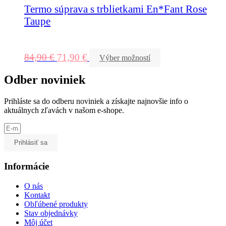
Termo súprava s trblietkami En*Fant Rose
Taupe
84,90
€
71,90
€
Výber možností
Odber noviniek
Prihláste sa do odberu noviniek a získajte najnovšie info o
aktuálnych zľavách v našom e-shope.
Prihlásiť sa
Informácie
O nás
Kontakt
Obľúbené produkty
Stav objednávky
Môj účet