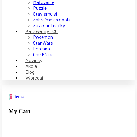
Maľovanie
Puzzle
Staviame si
Zahrajme sa spolu
Závesné hračky
Kartové hry TCG
Pokémon
Star Wars
Lorcana
One Piece
Novinky
Akcie
Blog
Výpredaj
0
items
My Cart