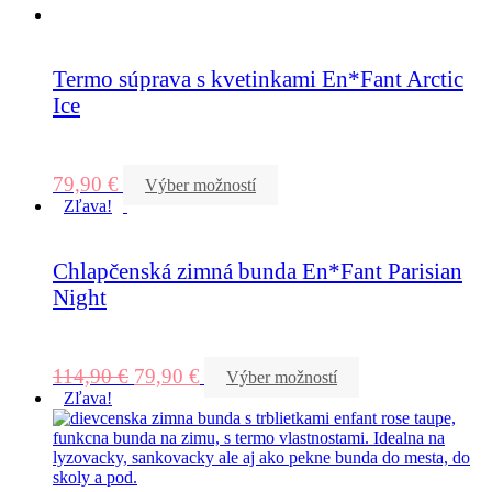
Termo súprava s kvetinkami En*Fant Arctic
Ice
79,90
€
Výber možností
Zľava!
Chlapčenská zimná bunda En*Fant Parisian
Night
114,90
€
79,90
€
Výber možností
Zľava!