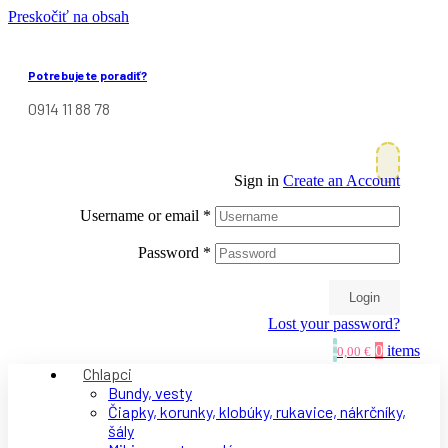
Preskočiť na obsah
Potrebujete poradiť?
0914 11 88 78
Sign in
Create an Account
Username or email
*
Password
*
Login
Lost your password?
0
items
0,00 €
Chlapci
Bundy, vesty
Čiapky, korunky, klobúky, rukavice, nákrčníky,
šály