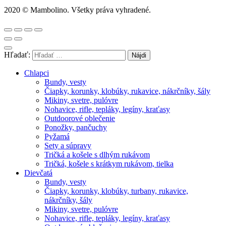
2020 © Mambolino. Všetky práva vyhradené.
Hľadať:
Chlapci
Bundy, vesty
Čiapky, korunky, klobúky, rukavice, nákrčníky, šály
Mikiny, svetre, pulóvre
Nohavice, rifle, tepláky, legíny, kraťasy
Outdoorové oblečenie
Ponožky, pančuchy
Pyžamá
Sety a súpravy
Tričká a košele s dlhým rukávom
Tričká, košele s krátkym rukávom, tielka
Dievčatá
Bundy, vesty
Čiapky, korunky, klobúky, turbany, rukavice,
nákrčníky, šály
Mikiny, svetre, pulóvre
Nohavice, rifle, tepláky, legíny, kraťasy