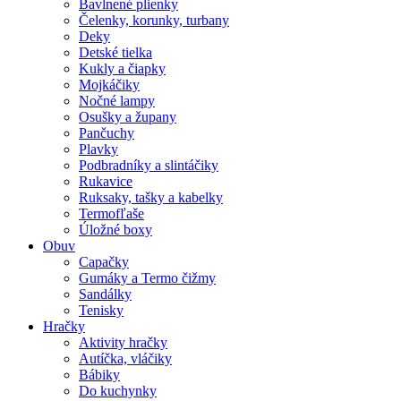
Bavlnené plienky
Čelenky, korunky, turbany
Deky
Detské tielka
Kukly a čiapky
Mojkáčiky
Nočné lampy
Osušky a župany
Pančuchy
Plavky
Podbradníky a slintáčiky
Rukavice
Ruksaky, tašky a kabelky
Termofľaše
Úložné boxy
Obuv
Capačky
Gumáky a Termo čižmy
Sandálky
Tenisky
Hračky
Aktivity hračky
Autíčka, vláčiky
Bábiky
Do kuchynky