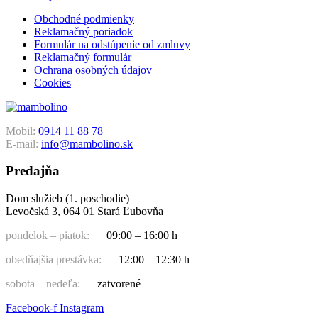
Obchodné podmienky
Reklamačný poriadok
Formulár na odstúpenie od zmluvy
Reklamačný formulár
Ochrana osobných údajov
Cookies
Mobil:
0914 11 88 78
E-mail:
info@mambolino.sk
Predajňa
Dom služieb (1. poschodie)
Levočská 3, 064 01 Stará Ľubovňa
pondelok – piatok:
09:00 – 16:00 h
obedňajšia prestávka:
12:00 – 12:30 h
sobota – nedeľa:
zatvorené
Facebook-f
Instagram