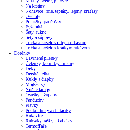
Mikiny, svetre, pulóvre
Na krstiny
Nohavice, rifle, tepláky, legíny, kraťasy
Overaly
Ponožky, pančušky
Pyžamká
Šaty, sukne
Sety a súpravy
Tričká a košele s dlhým rukávom
Tričká a košele s krátkym rukávom
Doplnky
Bavlnené plienky
Čelenky, korunky, turbany
Deky
Detské tielka
Kukly a čiapky
Mojkáčiky
Nočné lampy
Osušky a župany
Pančuchy
Plavky
Podbradníky a slintáčiky
Rukavice
Ruksaky, tašky a kabelky
Termofľaše