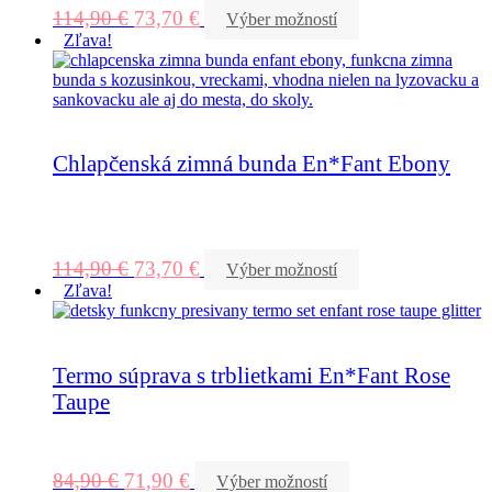
114,90
€
73,70
€
Výber možností
Zľava!
Chlapčenská zimná bunda En*Fant Ebony
114,90
€
73,70
€
Výber možností
Zľava!
Termo súprava s trblietkami En*Fant Rose
Taupe
84,90
€
71,90
€
Výber možností