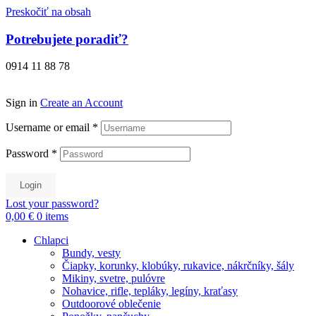
Preskočiť na obsah
Potrebujete poradiť?
0914 11 88 78
Sign in
Create an Account
Username or email
*
Password
*
Login
Lost your password?
0,00 €
0
items
Chlapci
Bundy, vesty
Čiapky, korunky, klobúky, rukavice, nákrčníky, šály
Mikiny, svetre, pulóvre
Nohavice, rifle, tepláky, legíny, kraťasy
Outdoorové oblečenie