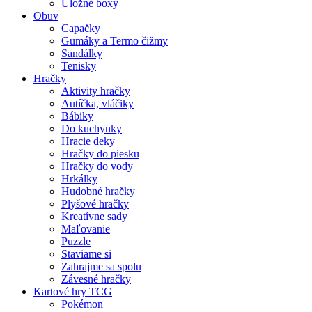
Úložné boxy
Obuv
Capačky
Gumáky a Termo čižmy
Sandálky
Tenisky
Hračky
Aktivity hračky
Autíčka, vláčiky
Bábiky
Do kuchynky
Hracie deky
Hračky do piesku
Hračky do vody
Hrkálky
Hudobné hračky
Plyšové hračky
Kreatívne sady
Maľovanie
Puzzle
Staviame si
Zahrajme sa spolu
Závesné hračky
Kartové hry TCG
Pokémon