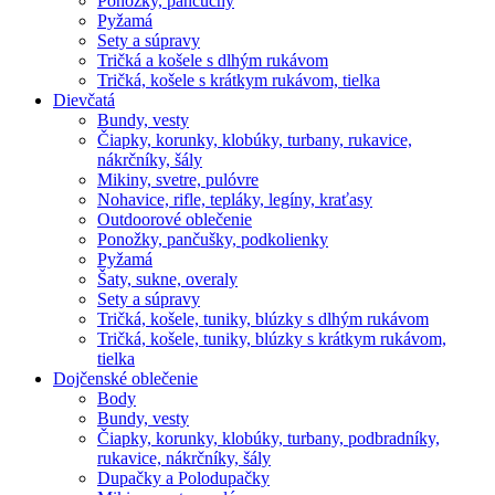
Ponožky, pančuchy
Pyžamá
Sety a súpravy
Tričká a košele s dlhým rukávom
Tričká, košele s krátkym rukávom, tielka
Dievčatá
Bundy, vesty
Čiapky, korunky, klobúky, turbany, rukavice,
nákrčníky, šály
Mikiny, svetre, pulóvre
Nohavice, rifle, tepláky, legíny, kraťasy
Outdoorové oblečenie
Ponožky, pančušky, podkolienky
Pyžamá
Šaty, sukne, overaly
Sety a súpravy
Tričká, košele, tuniky, blúzky s dlhým rukávom
Tričká, košele, tuniky, blúzky s krátkym rukávom,
tielka
Dojčenské oblečenie
Body
Bundy, vesty
Čiapky, korunky, klobúky, turbany, podbradníky,
rukavice, nákrčníky, šály
Dupačky a Polodupačky