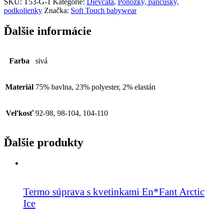
SKU:
T53-G-1
Kategórie:
Dievčatá
,
Ponožky, pančušky,
podkolienky
Značka:
Soft Touch babywear
Ďalšie informácie
Farba
sivá
Materiál
75% bavlna, 23% polyester, 2% elastán
Veľkosť
92-98, 98-104, 104-110
Ďalšie produkty
Termo súprava s kvetinkami En*Fant Arctic
Ice