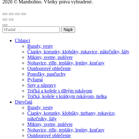
2020 © Mambolino. Všetky práva vyhradené.
Hľadať:
Chlapci
Bundy, vesty
Čiapky, korunky, klobúky, rukavice, nákrčníky, šály
Mikiny, svetre, pulóvre
Nohavice, rifle, tepláky, legíny, kraťasy
Outdoorové oblečenie
Ponožky, pančuchy
Pyžamá
Sety a súpravy
Tričká a košele s dlhým rukávom
Tričká, košele s krátkym rukávom, tielka
Dievčatá
Bundy, vesty
Čiapky, korunky, klobúky, turbany, rukavice,
nákrčníky, šály
Mikiny, svetre, pulóvre
Nohavice, rifle, tepláky, legíny, kraťasy
Outdoorové oblečenie