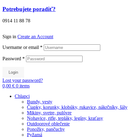
Preskočiť
Potrebujete poradiť?
na
obsah
0914 11 88 78
Sign in
Create an Account
Username or email
*
Password
*
Login
Lost your password?
0,00 €
0
items
Chlapci
Bundy, vesty
Čiapky, korunky, klobúky, rukavice, nákrčníky, šály
Mikiny, svetre, pulóvre
Nohavice, rifle, tepláky, legíny, kraťasy
Outdoorové oblečenie
Ponožky, pančuchy
Pyžamá