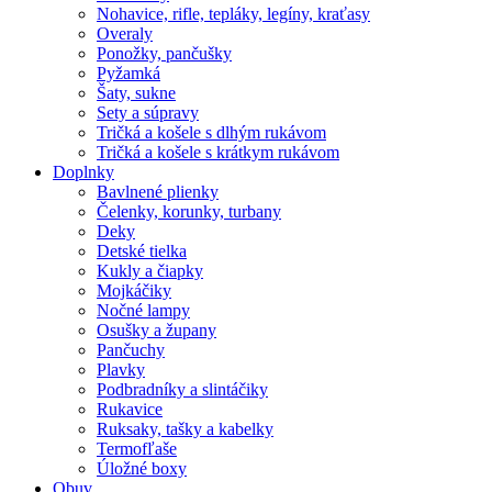
Nohavice, rifle, tepláky, legíny, kraťasy
Overaly
Ponožky, pančušky
Pyžamká
Šaty, sukne
Sety a súpravy
Tričká a košele s dlhým rukávom
Tričká a košele s krátkym rukávom
Doplnky
Bavlnené plienky
Čelenky, korunky, turbany
Deky
Detské tielka
Kukly a čiapky
Mojkáčiky
Nočné lampy
Osušky a župany
Pančuchy
Plavky
Podbradníky a slintáčiky
Rukavice
Ruksaky, tašky a kabelky
Termofľaše
Úložné boxy
Obuv