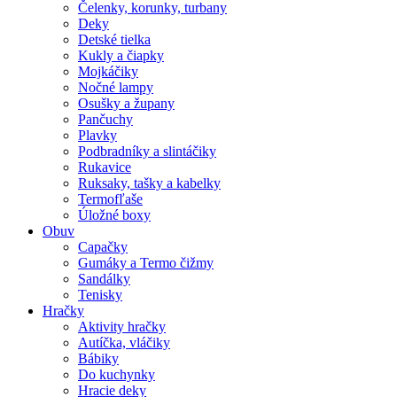
Čelenky, korunky, turbany
Deky
Detské tielka
Kukly a čiapky
Mojkáčiky
Nočné lampy
Osušky a župany
Pančuchy
Plavky
Podbradníky a slintáčiky
Rukavice
Ruksaky, tašky a kabelky
Termofľaše
Úložné boxy
Obuv
Capačky
Gumáky a Termo čižmy
Sandálky
Tenisky
Hračky
Aktivity hračky
Autíčka, vláčiky
Bábiky
Do kuchynky
Hracie deky