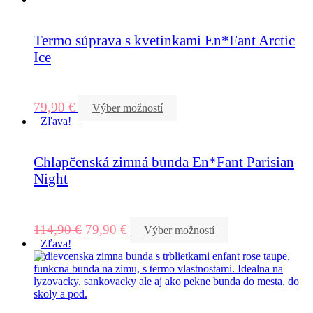
Termo súprava s kvetinkami En*Fant Arctic
Ice
79,90
€
Výber možností
Zľava!
Chlapčenská zimná bunda En*Fant Parisian
Night
114,90
€
79,90
€
Výber možností
Zľava!