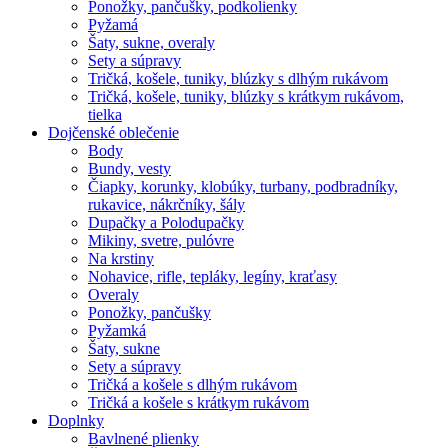
Ponožky, pančušky, podkolienky
Pyžamá
Šaty, sukne, overaly
Sety a súpravy
Tričká, košele, tuniky, blúzky s dlhým rukávom
Tričká, košele, tuniky, blúzky s krátkym rukávom,
tielka
Dojčenské oblečenie
Body
Bundy, vesty
Čiapky, korunky, klobúky, turbany, podbradníky,
rukavice, nákrčníky, šály
Dupačky a Polodupačky
Mikiny, svetre, pulóvre
Na krstiny
Nohavice, rifle, tepláky, legíny, kraťasy
Overaly
Ponožky, pančušky
Pyžamká
Šaty, sukne
Sety a súpravy
Tričká a košele s dlhým rukávom
Tričká a košele s krátkym rukávom
Doplnky
Bavlnené plienky