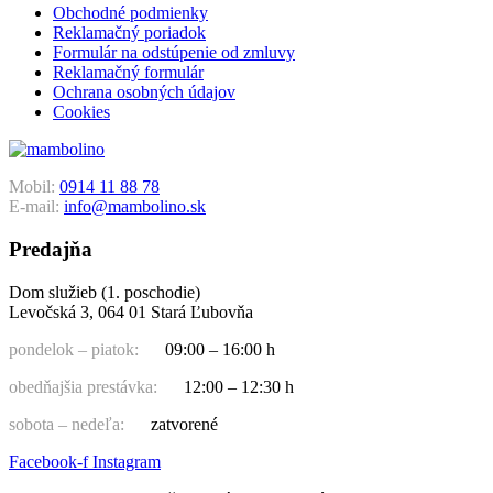
Obchodné podmienky
Reklamačný poriadok
Formulár na odstúpenie od zmluvy
Reklamačný formulár
Ochrana osobných údajov
Cookies
Mobil:
0914 11 88 78
E-mail:
info@mambolino.sk
Predajňa
Dom služieb (1. poschodie)
Levočská 3, 064 01 Stará Ľubovňa
pondelok – piatok:
09:00 – 16:00 h
obedňajšia prestávka:
12:00 – 12:30 h
sobota – nedeľa:
zatvorené
Facebook-f
Instagram