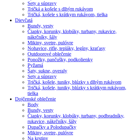
Sety a súpravy
Tričká a košele s dlhým rukávom
Tričká, košele s krátkym rukávom, tielka
Dievčatá
Bundy, vesty
Čiapky, korunky, klobúky, turbany, rukavice,
nákrčníky, šály
Mikiny, svetre, pulóvre
Nohavice, rifle, tepláky, legíny, kraťasy
Outdoorové oblečenie
Ponožky, pančušky, podkolienky
Pyžamá
Šaty, sukne, overaly
Sety a súpravy
Tričká, košele, tuniky, blúzky s dlhým rukávom
Tričká, košele, tuniky, blúzky s krátkym rukávom,
tielka
Dojčenské oblečenie
Body
Bundy, vesty
Čiapky, korunky, klobúky, turbany, podbradníky,
rukavice, nákrčníky, šály
Dupačky a Polodupačky
Mikiny, svetre, pulóvre
Na krstiny