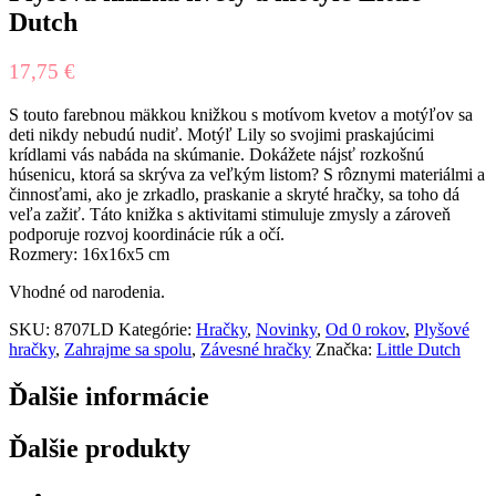
Dutch
17,75
€
S touto farebnou mäkkou knižkou s motívom kvetov a motýľov sa
deti nikdy nebudú nudiť. Motýľ Lily so svojimi praskajúcimi
krídlami vás nabáda na skúmanie. Dokážete nájsť rozkošnú
húsenicu, ktorá sa skrýva za veľkým listom? S rôznymi materiálmi a
činnosťami, ako je zrkadlo, praskanie a skryté hračky, sa toho dá
veľa zažiť. Táto knižka s aktivitami stimuluje zmysly a zároveň
podporuje rozvoj koordinácie rúk a očí.
Rozmery: 16x16x5 cm
Vhodné od narodenia.
SKU:
8707LD
Kategórie:
Hračky
,
Novinky
,
Od 0 rokov
,
Plyšové
hračky
,
Zahrajme sa spolu
,
Závesné hračky
Značka:
Little Dutch
Ďalšie informácie
Ďalšie produkty