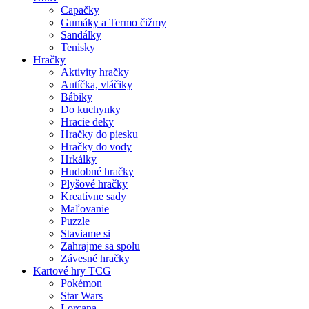
Capačky
Gumáky a Termo čižmy
Sandálky
Tenisky
Hračky
Aktivity hračky
Autíčka, vláčiky
Bábiky
Do kuchynky
Hracie deky
Hračky do piesku
Hračky do vody
Hrkálky
Hudobné hračky
Plyšové hračky
Kreatívne sady
Maľovanie
Puzzle
Staviame si
Zahrajme sa spolu
Závesné hračky
Kartové hry TCG
Pokémon
Star Wars
Lorcana