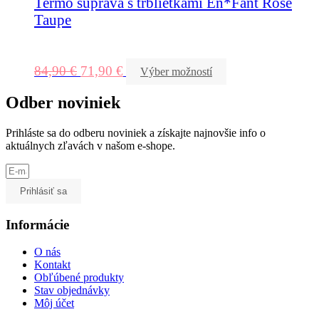
Termo súprava s trblietkami En*Fant Rose
Taupe
84,90
€
71,90
€
Výber možností
Odber noviniek
Prihláste sa do odberu noviniek a získajte najnovšie info o
aktuálnych zľavách v našom e-shope.
Prihlásiť sa
Informácie
O nás
Kontakt
Obľúbené produkty
Stav objednávky
Môj účet