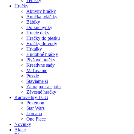
Tenisky
Hračky
Aktivity hračky
Autíčka, vláčiky
Bábiky
Do kuchynky
Hracie deky
Hračky do piesku
Hračky do vody
Hrkálky
Hudobné hračky
Plyšové hračky
Kreatívne sady
Maľovanie
Puzzle
Staviame si
Zahrajme sa spolu
Závesné hračky
Kartové hry TCG
Pokémon
Star Wars
Lorcana
One Piece
Novinky
Akcie