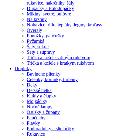
rukavice, nákrčníky, šály
Dupačky a Polodupačky
Mikiny, svetre, pulóvre
Na krstiny
Nohavice, rifle, tepláky, legíny, kraťasy
Overaly
Ponožky, pančušky
Pyžamká
Šaty, sukne
Sety a súpravy
Tričká a košele s dlhým rukávom
Tričká a košele s krátkym rukávom
Doplnky
Bavlnené plienky
Čelenky, korunky, turbany
Deky
Detské tielka
Kukly a čiapky
Mojkáčiky
Nočné lampy
Osušky a župany
Pančuchy
Plavky
Podbradníky a slintáčiky
Rukavice