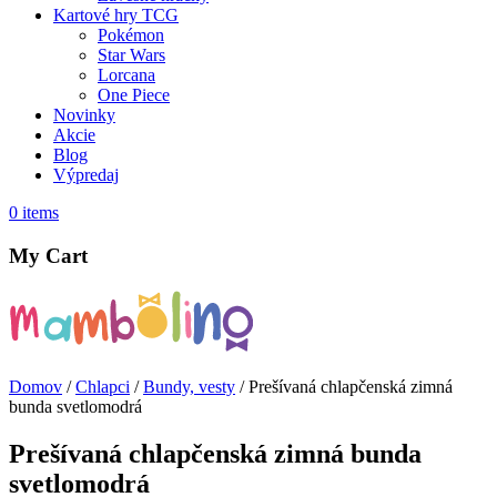
Kartové hry TCG
Pokémon
Star Wars
Lorcana
One Piece
Novinky
Akcie
Blog
Výpredaj
0
items
My Cart
Domov
/
Chlapci
/
Bundy, vesty
/ Prešívaná chlapčenská zimná
bunda svetlomodrá
Prešívaná chlapčenská zimná bunda
svetlomodrá