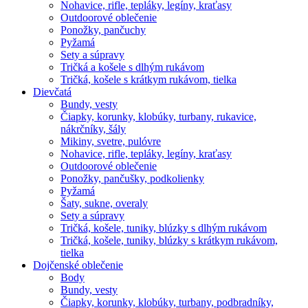
Nohavice, rifle, tepláky, legíny, kraťasy
Outdoorové oblečenie
Ponožky, pančuchy
Pyžamá
Sety a súpravy
Tričká a košele s dlhým rukávom
Tričká, košele s krátkym rukávom, tielka
Dievčatá
Bundy, vesty
Čiapky, korunky, klobúky, turbany, rukavice,
nákrčníky, šály
Mikiny, svetre, pulóvre
Nohavice, rifle, tepláky, legíny, kraťasy
Outdoorové oblečenie
Ponožky, pančušky, podkolienky
Pyžamá
Šaty, sukne, overaly
Sety a súpravy
Tričká, košele, tuniky, blúzky s dlhým rukávom
Tričká, košele, tuniky, blúzky s krátkym rukávom,
tielka
Dojčenské oblečenie
Body
Bundy, vesty
Čiapky, korunky, klobúky, turbany, podbradníky,