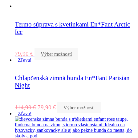
Termo súprava s kvetinkami En*Fant Arctic
Ice
79,90
€
Výber možností
Zľava!
Chlapčenská zimná bunda En*Fant Parisian
Night
114,90
€
79,90
€
Výber možností
Zľava!