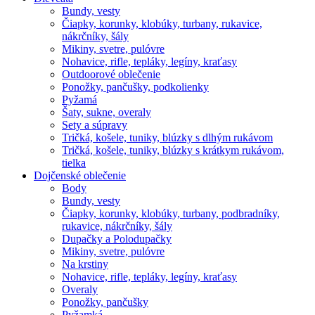
Bundy, vesty
Čiapky, korunky, klobúky, turbany, rukavice,
nákrčníky, šály
Mikiny, svetre, pulóvre
Nohavice, rifle, tepláky, legíny, kraťasy
Outdoorové oblečenie
Ponožky, pančušky, podkolienky
Pyžamá
Šaty, sukne, overaly
Sety a súpravy
Tričká, košele, tuniky, blúzky s dlhým rukávom
Tričká, košele, tuniky, blúzky s krátkym rukávom,
tielka
Dojčenské oblečenie
Body
Bundy, vesty
Čiapky, korunky, klobúky, turbany, podbradníky,
rukavice, nákrčníky, šály
Dupačky a Polodupačky
Mikiny, svetre, pulóvre
Na krstiny
Nohavice, rifle, tepláky, legíny, kraťasy
Overaly
Ponožky, pančušky
Pyžamká