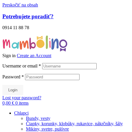
Preskočiť na obsah
Potrebujete poradiť?
0914 11 88 78
Sign in
Create an Account
Username or email
*
Password
*
Login
Lost your password?
0,00 €
0
items
Chlapci
Bundy, vesty
Čiapky, korunky, klobúky, rukavice, nákrčníky, šály
Mikiny, svetre, pulóvre