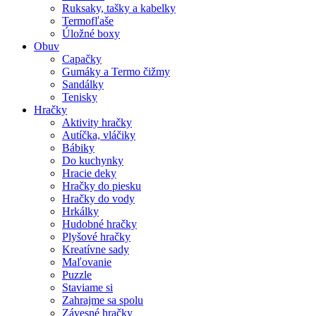
Ruksaky, tašky a kabelky
Termofľaše
Úložné boxy
Obuv
Capačky
Gumáky a Termo čižmy
Sandálky
Tenisky
Hračky
Aktivity hračky
Autíčka, vláčiky
Bábiky
Do kuchynky
Hracie deky
Hračky do piesku
Hračky do vody
Hrkálky
Hudobné hračky
Plyšové hračky
Kreatívne sady
Maľovanie
Puzzle
Staviame si
Zahrajme sa spolu
Závesné hračky