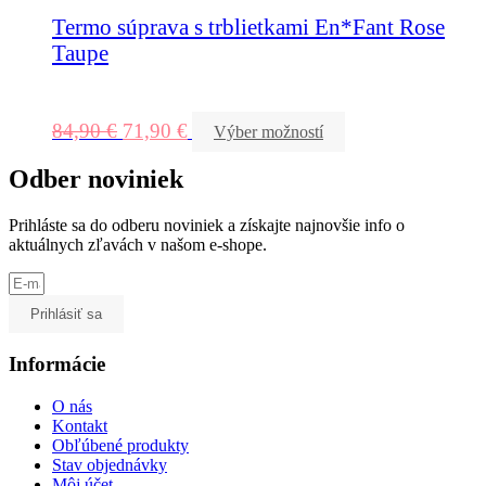
Termo súprava s trblietkami En*Fant Rose
Taupe
84,90
€
71,90
€
Výber možností
Odber noviniek
Prihláste sa do odberu noviniek a získajte najnovšie info o
aktuálnych zľavách v našom e-shope.
Prihlásiť sa
Informácie
O nás
Kontakt
Obľúbené produkty
Stav objednávky
Môj účet