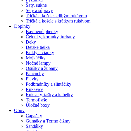
Šaty, sukne
Sety a súpravy
Tričká a košele s dlhým rukávom
Tričká a košele s krátkym rukávom
Doplnky
Bavlnené plienky
Čelenky, korunky, turbany
Deky
Detské tielka
Kukly a čiapky
Mojkáčiky
Nočné lampy
Osušky a župany
Pančuchy
Plavky
Podbradníky a slintáčiky
Rukavice
Ruksaky, tašky a kabelky
Termofľaše
Úložné boxy
Obuv
Capačky
Gumáky a Termo čižmy
Sandálky