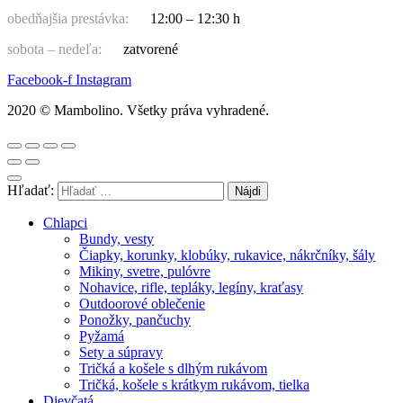
obedňajšia prestávka:
12:00 – 12:30 h
sobota – nedeľa:
zatvorené
Facebook-f
Instagram
2020 © Mambolino. Všetky práva vyhradené.
Hľadať:
Chlapci
Bundy, vesty
Čiapky, korunky, klobúky, rukavice, nákrčníky, šály
Mikiny, svetre, pulóvre
Nohavice, rifle, tepláky, legíny, kraťasy
Outdoorové oblečenie
Ponožky, pančuchy
Pyžamá
Sety a súpravy
Tričká a košele s dlhým rukávom
Tričká, košele s krátkym rukávom, tielka
Dievčatá