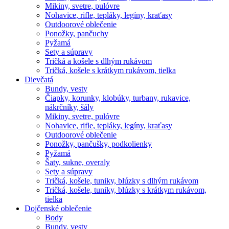
Mikiny, svetre, pulóvre
Nohavice, rifle, tepláky, legíny, kraťasy
Outdoorové oblečenie
Ponožky, pančuchy
Pyžamá
Sety a súpravy
Tričká a košele s dlhým rukávom
Tričká, košele s krátkym rukávom, tielka
Dievčatá
Bundy, vesty
Čiapky, korunky, klobúky, turbany, rukavice,
nákrčníky, šály
Mikiny, svetre, pulóvre
Nohavice, rifle, tepláky, legíny, kraťasy
Outdoorové oblečenie
Ponožky, pančušky, podkolienky
Pyžamá
Šaty, sukne, overaly
Sety a súpravy
Tričká, košele, tuniky, blúzky s dlhým rukávom
Tričká, košele, tuniky, blúzky s krátkym rukávom,
tielka
Dojčenské oblečenie
Body
Bundy, vesty