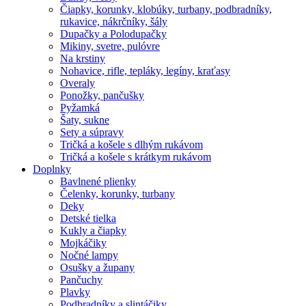
Čiapky, korunky, klobúky, turbany, podbradníky,
rukavice, nákrčníky, šály
Dupačky a Polodupačky
Mikiny, svetre, pulóvre
Na krstiny
Nohavice, rifle, tepláky, legíny, kraťasy
Overaly
Ponožky, pančušky
Pyžamká
Šaty, sukne
Sety a súpravy
Tričká a košele s dlhým rukávom
Tričká a košele s krátkym rukávom
Doplnky
Bavlnené plienky
Čelenky, korunky, turbany
Deky
Detské tielka
Kukly a čiapky
Mojkáčiky
Nočné lampy
Osušky a župany
Pančuchy
Plavky
Podbradníky a slintáčiky