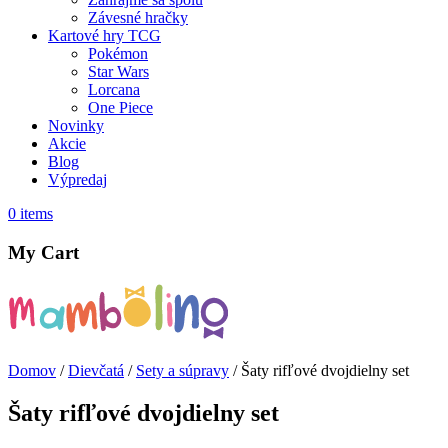
Závesné hračky
Kartové hry TCG
Pokémon
Star Wars
Lorcana
One Piece
Novinky
Akcie
Blog
Výpredaj
0
items
My Cart
Domov
/
Dievčatá
/
Sety a súpravy
/ Šaty rifľové dvojdielny set
Šaty rifľové dvojdielny set