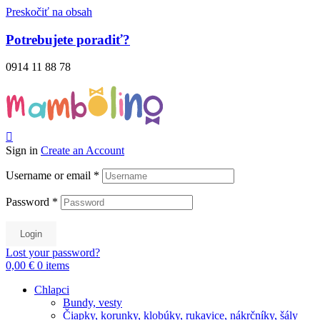
Preskočiť na obsah
Potrebujete poradiť?
0914 11 88 78
Sign in
Create an Account
Username or email
*
Password
*
Login
Lost your password?
0,00 €
0
items
Chlapci
Bundy, vesty
Čiapky, korunky, klobúky, rukavice, nákrčníky, šály