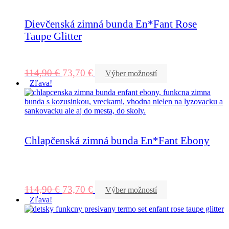
Dievčenská zimná bunda En*Fant Rose
Taupe Glitter
114,90
€
73,70
€
Výber možností
Zľava!
Chlapčenská zimná bunda En*Fant Ebony
114,90
€
73,70
€
Výber možností
Zľava!