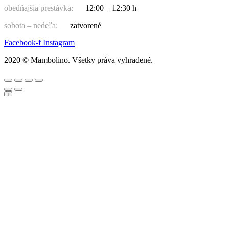
obedňajšia prestávka:
12:00 – 12:30 h
sobota – nedeľa:
zatvorené
Facebook-f
Instagram
2020 © Mambolino. Všetky práva vyhradené.
Hľadať:
Chlapci
Bundy, vesty
Čiapky, korunky, klobúky, rukavice, nákrčníky, šály
Mikiny, svetre, pulóvre
Nohavice, rifle, tepláky, legíny, kraťasy
Outdoorové oblečenie
Ponožky, pančuchy
Pyžamá
Sety a súpravy
Tričká a košele s dlhým rukávom
Tričká, košele s krátkym rukávom, tielka
Dievčatá