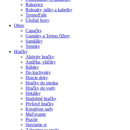
Rukavice
Ruksaky, tašky a kabelky
Termofľaše
Úložné boxy
Obuv
Capačky
Gumáky a Termo čižmy
Sandálky
Tenisky
Hračky
Aktivity hračky
Autíčka, vláčiky
Bábiky
Do kuchynky
Hracie deky
Hračky do piesku
Hračky do vody
Hrkálky
Hudobné hračky
Plyšové hračky
Kreatívne sady
Maľovanie
Puzzle
Staviame si
Zahrajme sa spolu