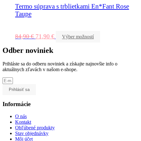
Termo súprava s trblietkami En*Fant Rose
Taupe
84,90
€
71,90
€
Výber možností
Odber noviniek
Prihláste sa do odberu noviniek a získajte najnovšie info o
aktuálnych zľavách v našom e-shope.
Prihlásiť sa
Informácie
O nás
Kontakt
Obľúbené produkty
Stav objednávky
Môj účet