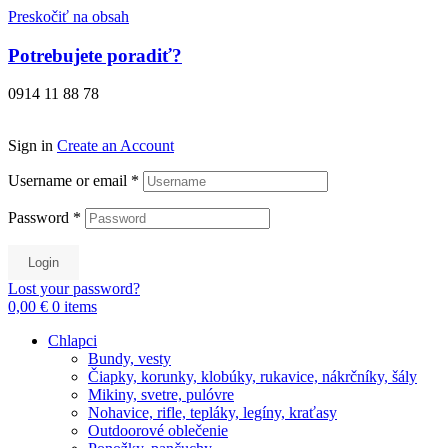
Preskočiť na obsah
Potrebujete poradiť?
0914 11 88 78
Sign in
Create an Account
Username or email
*
Password
*
Login
Lost your password?
0,00 €
0
items
Chlapci
Bundy, vesty
Čiapky, korunky, klobúky, rukavice, nákrčníky, šály
Mikiny, svetre, pulóvre
Nohavice, rifle, tepláky, legíny, kraťasy
Outdoorové oblečenie