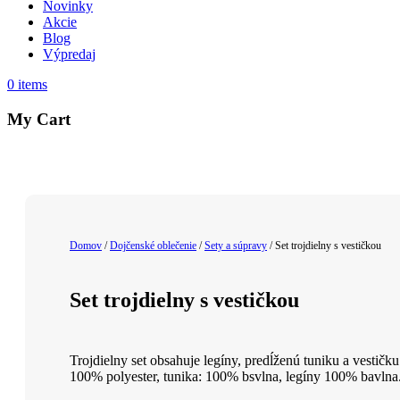
Novinky
Akcie
Blog
Výpredaj
0
items
My Cart
Domov
/
Dojčenské oblečenie
/
Sety a súpravy
/ Set trojdielny s vestičkou
Set trojdielny s vestičkou
Trojdielny set obsahuje legíny, predĺženú tuniku a vestičku
100% polyester, tunika: 100% bsvlna, legíny 100% bavlna