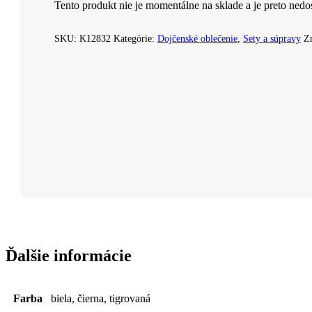
Tento produkt nie je momentálne na sklade a je preto nedo
SKU:
K12832
Kategórie:
Dojčenské oblečenie
,
Sety a súpravy
Z
Ďalšie informácie
Farba
biela, čierna, tigrovaná