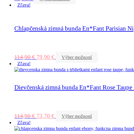
Zľava!
Chlapčenská zimná bunda En*Fant Parisian Ni
114,90
€
79,90
€
Výber možností
Zľava!
Dievčenská zimná bunda En*Fant Rose Taupe G
114,90
€
73,70
€
Výber možností
Zľava!