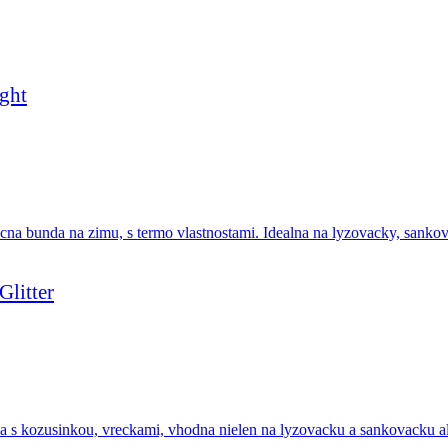
ght
litter