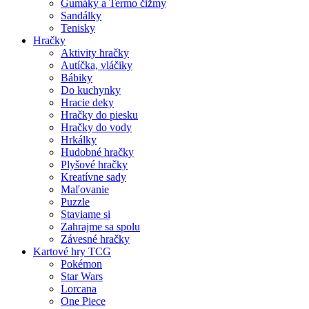
Gumáky a Termo čižmy
Sandálky
Tenisky
Hračky
Aktivity hračky
Autíčka, vláčiky
Bábiky
Do kuchynky
Hracie deky
Hračky do piesku
Hračky do vody
Hrkálky
Hudobné hračky
Plyšové hračky
Kreatívne sady
Maľovanie
Puzzle
Staviame si
Zahrajme sa spolu
Závesné hračky
Kartové hry TCG
Pokémon
Star Wars
Lorcana
One Piece