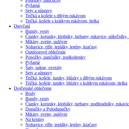
Ponožky, pančuchy
Pyžamá
Sety a súpravy
Tričká a košele s dlhým rukávom
Tričká, košele s krátkym rukávom, tielka
Dievčatá
Bundy, vesty
Čiapky, korunky, klobúky, turbany, rukavice, nákrčníky, 
Mikiny, svetre, pulóvre
Nohavice, rifle, tepláky, legíny, kraťasy
Outdoorové oblečenie
Ponožky, pančušky, podkolienky
Pyžamá
Šaty, sukne, overaly
Sety a súpravy
Tričká, košele, tuniky, blúzky s dlhým rukávom
Tričká, košele, tuniky, blúzky s krátkym rukávom, tielka
Dojčenské oblečenie
Body
Bundy, vesty
Čiapky, korunky, klobúky, turbany, podbradníky, rukavic
Dupačky a Polodupačky
Mikiny, svetre, pulóvre
Na krstiny
Nohavice, rifle, tepláky, legíny, kraťasy