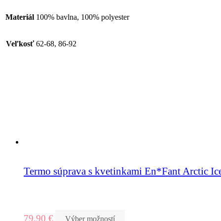
Materiál
100% bavlna, 100% polyester
Veľkosť
62-68, 86-92
Termo súprava s kvetinkami En*Fant Arctic Ic
79,90
€
Výber možností