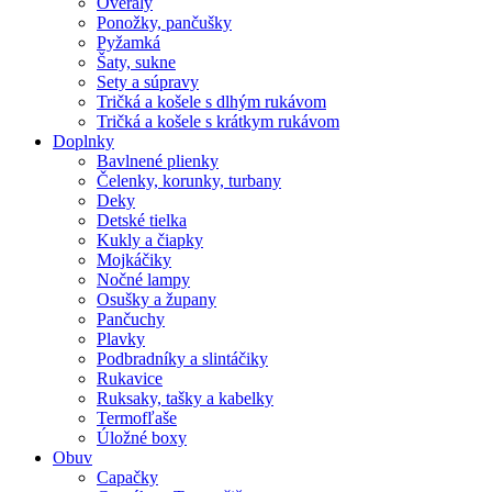
Overaly
Ponožky, pančušky
Pyžamká
Šaty, sukne
Sety a súpravy
Tričká a košele s dlhým rukávom
Tričká a košele s krátkym rukávom
Doplnky
Bavlnené plienky
Čelenky, korunky, turbany
Deky
Detské tielka
Kukly a čiapky
Mojkáčiky
Nočné lampy
Osušky a župany
Pančuchy
Plavky
Podbradníky a slintáčiky
Rukavice
Ruksaky, tašky a kabelky
Termofľaše
Úložné boxy
Obuv
Capačky