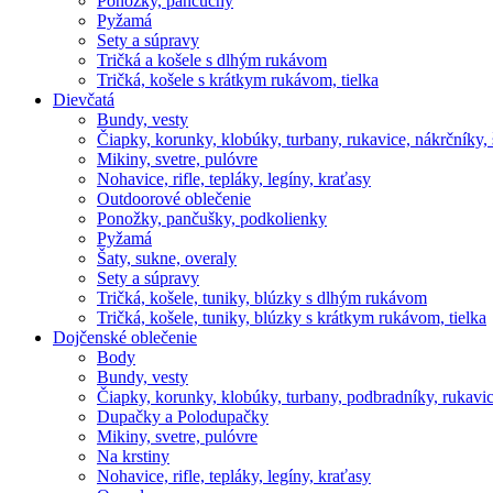
Ponožky, pančuchy
Pyžamá
Sety a súpravy
Tričká a košele s dlhým rukávom
Tričká, košele s krátkym rukávom, tielka
Dievčatá
Bundy, vesty
Čiapky, korunky, klobúky, turbany, rukavice, nákrčníky, 
Mikiny, svetre, pulóvre
Nohavice, rifle, tepláky, legíny, kraťasy
Outdoorové oblečenie
Ponožky, pančušky, podkolienky
Pyžamá
Šaty, sukne, overaly
Sety a súpravy
Tričká, košele, tuniky, blúzky s dlhým rukávom
Tričká, košele, tuniky, blúzky s krátkym rukávom, tielka
Dojčenské oblečenie
Body
Bundy, vesty
Čiapky, korunky, klobúky, turbany, podbradníky, rukavic
Dupačky a Polodupačky
Mikiny, svetre, pulóvre
Na krstiny
Nohavice, rifle, tepláky, legíny, kraťasy