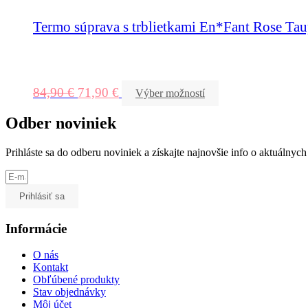
Termo súprava s trblietkami En*Fant Rose Ta
84,90
€
71,90
€
Výber možností
Odber noviniek
Prihláste sa do odberu noviniek a získajte najnovšie info o aktuálny
Prihlásiť sa
Informácie
O nás
Kontakt
Obľúbené produkty
Stav objednávky
Môj účet