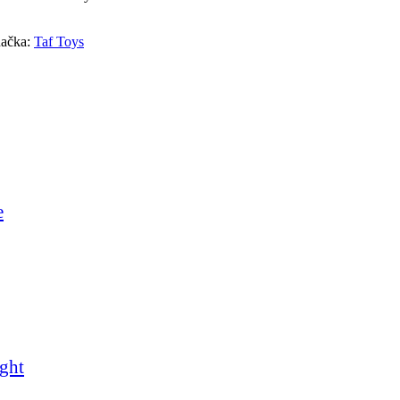
ačka:
Taf Toys
e
ght