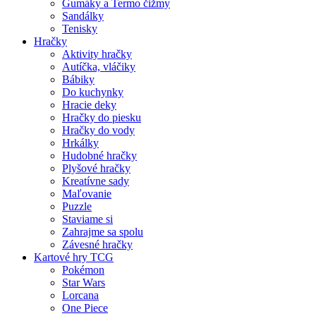
Gumáky a Termo čižmy
Sandálky
Tenisky
Hračky
Aktivity hračky
Autíčka, vláčiky
Bábiky
Do kuchynky
Hracie deky
Hračky do piesku
Hračky do vody
Hrkálky
Hudobné hračky
Plyšové hračky
Kreatívne sady
Maľovanie
Puzzle
Staviame si
Zahrajme sa spolu
Závesné hračky
Kartové hry TCG
Pokémon
Star Wars
Lorcana
One Piece