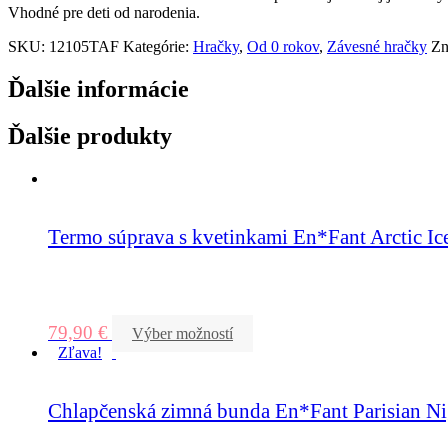
Vhodné pre deti od narodenia.
SKU:
12105TAF
Kategórie:
Hračky
,
Od 0 rokov
,
Závesné hračky
Zn
Ďalšie informácie
Ďalšie produkty
Termo súprava s kvetinkami En*Fant Arctic Ic
79,90
€
Výber možností
Zľava!
Chlapčenská zimná bunda En*Fant Parisian Ni