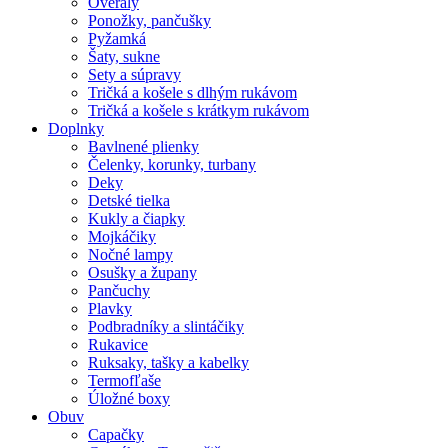
Overaly
Ponožky, pančušky
Pyžamká
Šaty, sukne
Sety a súpravy
Tričká a košele s dlhým rukávom
Tričká a košele s krátkym rukávom
Doplnky
Bavlnené plienky
Čelenky, korunky, turbany
Deky
Detské tielka
Kukly a čiapky
Mojkáčiky
Nočné lampy
Osušky a župany
Pančuchy
Plavky
Podbradníky a slintáčiky
Rukavice
Ruksaky, tašky a kabelky
Termofľaše
Úložné boxy
Obuv
Capačky