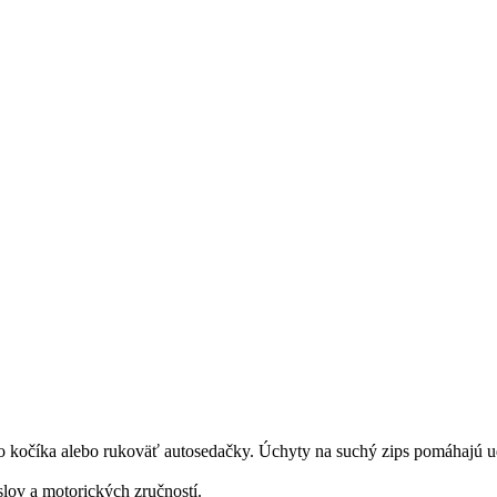
o kočíka alebo rukoväť autosedačky. Úchyty na suchý zips pomáhajú ud
lov a motorických zručností.