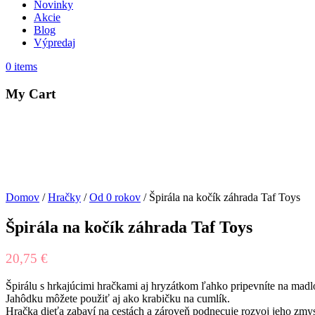
Novinky
Akcie
Blog
Výpredaj
0
items
My Cart
Domov
/
Hračky
/
Od 0 rokov
/ Špirála na kočík záhrada Taf Toys
Špirála na kočík záhrada Taf Toys
20,75
€
Špirálu s hrkajúcimi hračkami aj hryzátkom ľahko pripevníte na madl
Jahôdku môžete použiť aj ako krabičku na cumlík.
Hračka dieťa zabaví na cestách a zároveň podnecuje rozvoj jeho zmys