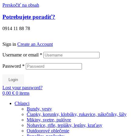
Preskočiť na obsah
Potrebujete poradiť?
0914 11 88 78
Sign in
Create an Account
Username or email
*
Password
*
Login
Lost your password?
0,00 €
0
items
Chlapci
Bundy, vesty
Čiapky, korunky, klobúky, rukavice, nákrčníky, šály
Mikiny, svetre, pulóvre
Nohavice, rifle, tepláky, legíny, kraťasy
Outdoorové oblečenie