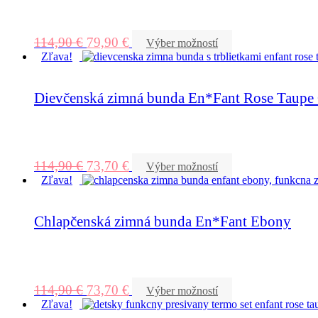
114,90
€
79,90
€
Výber možností
Zľava!
Dievčenská zimná bunda En*Fant Rose Taupe G
114,90
€
73,70
€
Výber možností
Zľava!
Chlapčenská zimná bunda En*Fant Ebony
114,90
€
73,70
€
Výber možností
Zľava!