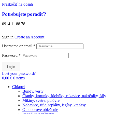
Preskočiť na obsah
Potrebujete poradiť?
0914 11 88 78
Sign in
Create an Account
Username or email
*
Password
*
Login
Lost your password?
0,00 €
0
items
Chlapci
Bundy, vesty
Čiapky, korunky, klobúky, rukavice, nákrčníky, šály
Mikiny, svetre, pulóvre
Nohavice, rifle, tepláky, legíny, kraťasy
Outdoorové oblečenie