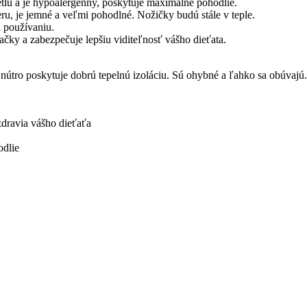
tlu a je hypoalergénny, poskytuje maximálne pohodlie.
ru, je jemné a veľmi pohodlné. Nožičky budú stále v teple.
 používaniu.
čky a zabezpečuje lepšiu viditeľnosť vášho dieťata.
nútro poskytuje dobrú tepelnú izoláciu. Sú ohybné a ľahko sa obúvajú
dravia vášho dieťaťa
odlie