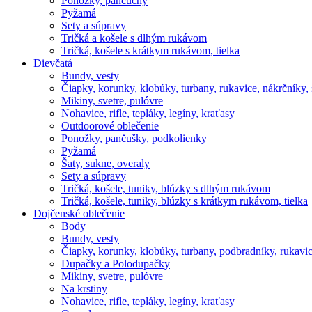
Ponožky, pančuchy
Pyžamá
Sety a súpravy
Tričká a košele s dlhým rukávom
Tričká, košele s krátkym rukávom, tielka
Dievčatá
Bundy, vesty
Čiapky, korunky, klobúky, turbany, rukavice, nákrčníky, 
Mikiny, svetre, pulóvre
Nohavice, rifle, tepláky, legíny, kraťasy
Outdoorové oblečenie
Ponožky, pančušky, podkolienky
Pyžamá
Šaty, sukne, overaly
Sety a súpravy
Tričká, košele, tuniky, blúzky s dlhým rukávom
Tričká, košele, tuniky, blúzky s krátkym rukávom, tielka
Dojčenské oblečenie
Body
Bundy, vesty
Čiapky, korunky, klobúky, turbany, podbradníky, rukavic
Dupačky a Polodupačky
Mikiny, svetre, pulóvre
Na krstiny
Nohavice, rifle, tepláky, legíny, kraťasy