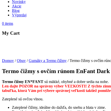
Novinky
Akcie
Blog
Výpredaj
0
items
My Cart
Domov
/
Obuv
/
Gumáky a Termo čižmy
/ Termo čižmy s ovčím rún
Termo čižmy s ovčím rúnom EnFant Dark 
Termo čižmy EN*FANT
sú mäkké, ohybné a dobre sedia na nohe.
Len dajte POZOR na správny výber VEĽKOSTI
!
Z týchto zim
tabuľka, ktorá Vám pri výbere správnej veľkosti taktiež pomôže
Zateplené sú ovčou vlnou.
Zateplené čižmy, ideálne do dažďa, do snehu a blata v zime.