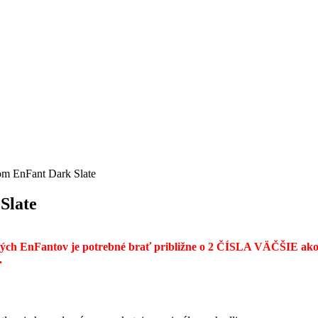
om EnFant Dark Slate
Slate
ných EnFantov je potrebné brať približne o 2 ČÍSLA V
ÄČŠIE ako d
.