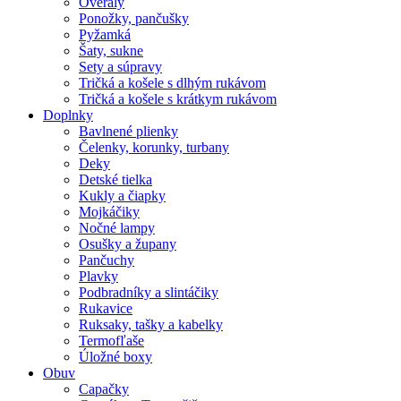
Overaly
Ponožky, pančušky
Pyžamká
Šaty, sukne
Sety a súpravy
Tričká a košele s dlhým rukávom
Tričká a košele s krátkym rukávom
Doplnky
Bavlnené plienky
Čelenky, korunky, turbany
Deky
Detské tielka
Kukly a čiapky
Mojkáčiky
Nočné lampy
Osušky a župany
Pančuchy
Plavky
Podbradníky a slintáčiky
Rukavice
Ruksaky, tašky a kabelky
Termofľaše
Úložné boxy
Obuv
Capačky