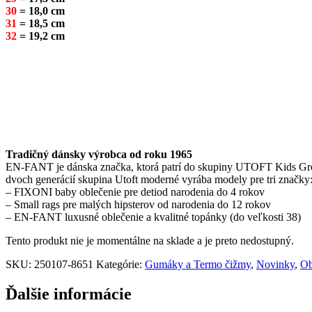
30
= 18,0 cm
31
= 18,5 cm
32
= 19,2 cm
Tradičný dánsky výrobca od roku 1965
EN-FANT je dánska značka, ktorá patrí do skupiny UTOFT Kids Group.
dvoch generácií skupina Utoft moderné vyrába modely pre tri značky
– FIXONI baby oblečenie pre detiod narodenia do 4 rokov
– Small rags pre malých hipsterov od narodenia do 12 rokov
– EN-FANT luxusné oblečenie a kvalitné topánky (do veľkosti 38)
Tento produkt nie je momentálne na sklade a je preto nedostupný.
SKU:
250107-8651
Kategórie:
Gumáky a Termo čižmy
,
Novinky
,
O
Ďalšie informácie