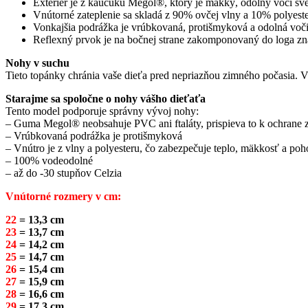
Exteriér je z kaučuku Megol®, ktorý je mäkký, odolný voči sve
Vnútorné zateplenie sa skladá z 90% ovčej vlny a 10% polyeste
Vonkajšia podrážka je vrúbkovaná, protišmyková a odolná voči
Reflexný prvok je na bočnej strane zakomponovaný do loga zna
Nohy v suchu
Tieto topánky chránia vaše dieťa pred nepriazňou zimného počasia. V
Starajme sa spoločne o nohy vášho dieťaťa
Tento model podporuje správny vývoj nohy:
– Guma Megol® neobsahuje PVC ani ftaláty, prispieva to k ochrane z
– Vrúbkovaná podrážka je protišmyková
– Vnútro je z vlny a polyesteru, čo zabezpečuje teplo, mäkkosť a poh
– 100% vodeodolné
– až do -30 stupňov Celzia
Vnútorné rozmery v cm:
22
= 13,3 cm
23
= 13,7 cm
24
= 14,2 cm
25
= 14,7 cm
26
= 15,4 cm
27
= 15,9 cm
28
= 16,6 cm
29
= 17,3 cm