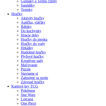
Gumáky a Termo čižmy
Sandálky
Tenisky
Hračky
Aktivity hračky
Autíčka, vláčiky
Bábiky
Do kuchynky
Hracie deky
Hračky do piesku
Hračky do vody
Hrkálky
Hudobné hračky
Plyšové hračky
Kreatívne sady
Maľovanie
Puzzle
Staviame si
Zahrajme sa spolu
Závesné hračky
Kartové hry TCG
Pokémon
Star Wars
Lorcana
One Piece