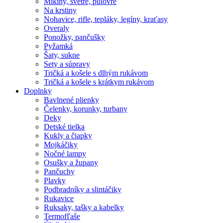
Mikiny, svetre, pulóvre
Na krstiny
Nohavice, rifle, tepláky, legíny, kraťasy
Overaly
Ponožky, pančušky
Pyžamká
Šaty, sukne
Sety a súpravy
Tričká a košele s dlhým rukávom
Tričká a košele s krátkym rukávom
Doplnky
Bavlnené plienky
Čelenky, korunky, turbany
Deky
Detské tielka
Kukly a čiapky
Mojkáčiky
Nočné lampy
Osušky a župany
Pančuchy
Plavky
Podbradníky a slintáčiky
Rukavice
Ruksaky, tašky a kabelky
Termofľaše