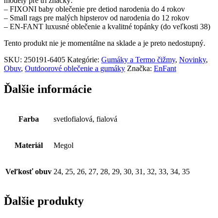
modely pre tri značky:
– FIXONI baby oblečenie pre detiod narodenia do 4 rokov
– Small rags pre malých hipsterov od narodenia do 12 rokov
– EN-FANT luxusné oblečenie a kvalitné topánky (do veľkosti 38)
Tento produkt nie je momentálne na sklade a je preto nedostupný.
SKU:
250191-6405
Kategórie:
Gumáky a Termo čižmy
,
Novinky
,
Obuv
,
Outdoorové oblečenie a gumáky
Značka:
EnFant
Ďalšie informácie
Farba
svetlofialová, fialová
Materiál
Megol
Veľkosť obuv
24, 25, 26, 27, 28, 29, 30, 31, 32, 33, 34, 35
Ďalšie produkty