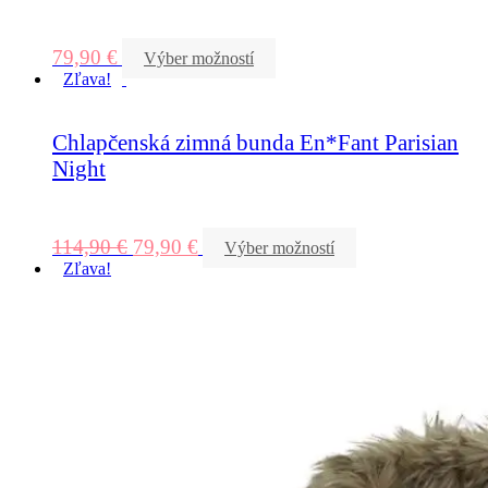
79,90
€
Výber možností
Zľava!
Chlapčenská zimná bunda En*Fant Parisian
Night
114,90
€
79,90
€
Výber možností
Zľava!