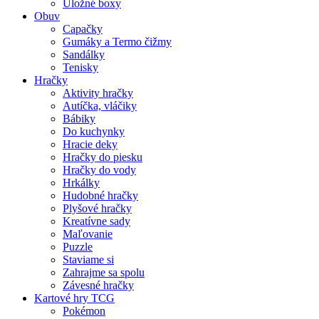
Úložné boxy
Obuv
Capačky
Gumáky a Termo čižmy
Sandálky
Tenisky
Hračky
Aktivity hračky
Autíčka, vláčiky
Bábiky
Do kuchynky
Hracie deky
Hračky do piesku
Hračky do vody
Hrkálky
Hudobné hračky
Plyšové hračky
Kreatívne sady
Maľovanie
Puzzle
Staviame si
Zahrajme sa spolu
Závesné hračky
Kartové hry TCG
Pokémon