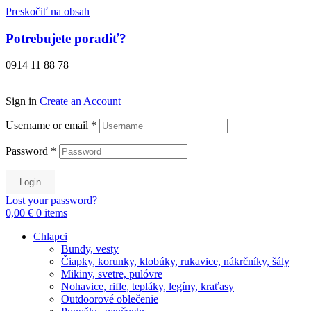
Preskočiť na obsah
Potrebujete poradiť?
0914 11 88 78
Sign in
Create an Account
Username or email
*
Password
*
Login
Lost your password?
0,00 €
0
items
Chlapci
Bundy, vesty
Čiapky, korunky, klobúky, rukavice, nákrčníky, šály
Mikiny, svetre, pulóvre
Nohavice, rifle, tepláky, legíny, kraťasy
Outdoorové oblečenie