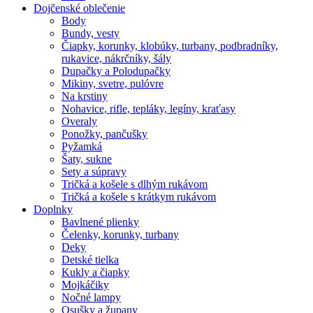
Dojčenské oblečenie
Body
Bundy, vesty
Čiapky, korunky, klobúky, turbany, podbradníky,
rukavice, nákrčníky, šály
Dupačky a Polodupačky
Mikiny, svetre, pulóvre
Na krstiny
Nohavice, rifle, tepláky, legíny, kraťasy
Overaly
Ponožky, pančušky
Pyžamká
Šaty, sukne
Sety a súpravy
Tričká a košele s dlhým rukávom
Tričká a košele s krátkym rukávom
Doplnky
Bavlnené plienky
Čelenky, korunky, turbany
Deky
Detské tielka
Kukly a čiapky
Mojkáčiky
Nočné lampy
Osušky a župany