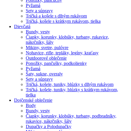
Ponožky, pančuchy
Pyžamá
Sety a súpravy
Tričká a košele s dlhým rukávom
Tričká, košele s krátkym rukávom, tielka
Dievčatá
Bundy, vesty
Čiapky, korunky, klobúky, turbany, rukavice,
nákrčníky, šály
Mikiny, svetre, pulóvre
Nohavice, rifle, tepláky, legíny, kraťasy
Outdoorové oblečenie
Ponožky, pančušky, podkolienky
Pyžamá
Šaty, sukne, overaly
Sety a súpravy
Tričká, košele, tuniky, blúzky s dlhým rukávom
Tričká, košele, tuniky, blúzky s krátkym rukávom,
tielka
Dojčenské oblečenie
Body
Bundy, vesty
Čiapky, korunky, klobúky, turbany, podbradníky,
rukavice, nákrčníky, šály
Dupačky a Polodupačky