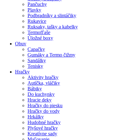
Pančuchy
Plavky
Podbradníky a slintáčiky
Rukavice
Ruksaky, tašky a kabelky
Termofľaše
Úložné boxy
Obuv
Capačky
Gumáky a Termo čižmy
Sandálky
Tenisky
Hračky
Aktivity hračky
Autíčka, vláčiky
Bábiky
Do kuchynky
Hracie deky
Hračky do piesku
Hračky do vody
Hrkálky
Hudobné hračky
Plyšové hračky
Kreatívne sady
Maľovanie