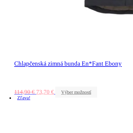
Chlapčenská zimná bunda En*Fant Ebony
114,90
€
73,70
€
Výber možností
Zľava!