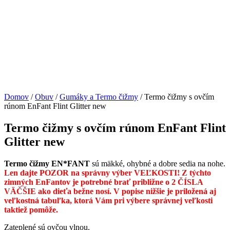
Domov
/
Obuv
/
Gumáky a Termo čižmy
/ Termo čižmy s ovčím
rúnom EnFant Flint Glitter new
Termo čižmy s ovčím rúnom EnFant Flint
Glitter new
Termo čižmy EN*FANT
sú mäkké, ohybné a dobre sedia na nohe.
Len dajte POZOR na správny výber VEĽKOSTI
!
Z týchto
zimných EnFantov je potrebné brať približne o 2 ČÍSLA
V
ÄČŠIE ako dieťa bežne nosí. V popise nižšie je priložená aj
veľkostná tabuľka, ktorá Vám pri výbere správnej veľkosti
taktiež pomôže.
Zateplené sú ovčou vlnou.