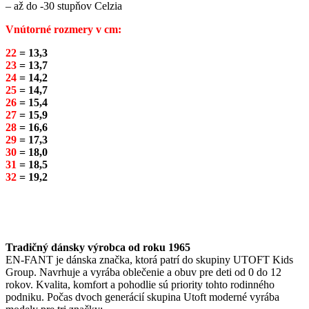
– až do -30 stupňov Celzia
Vnútorné rozmery v cm:
22
= 13,3
23
= 13,7
24
= 14,2
25
= 14,7
26
= 15,4
27
= 15,9
28
= 16,6
29
= 17,3
30
= 18,0
31
= 18,5
32
= 19,2
Tradičný dánsky výrobca od roku 1965
EN-FANT je dánska značka, ktorá patrí do skupiny UTOFT Kids
Group. Navrhuje a vyrába oblečenie a obuv pre deti od 0 do 12
rokov. Kvalita, komfort a pohodlie sú priority tohto rodinného
podniku. Počas dvoch generácií skupina Utoft moderné vyrába