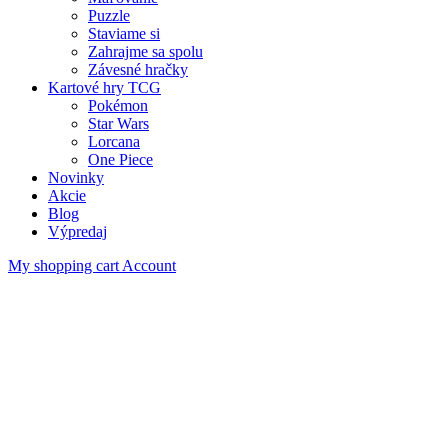
Puzzle
Staviame si
Zahrajme sa spolu
Závesné hračky
Kartové hry TCG
Pokémon
Star Wars
Lorcana
One Piece
Novinky
Akcie
Blog
Výpredaj
My shopping cart
Account