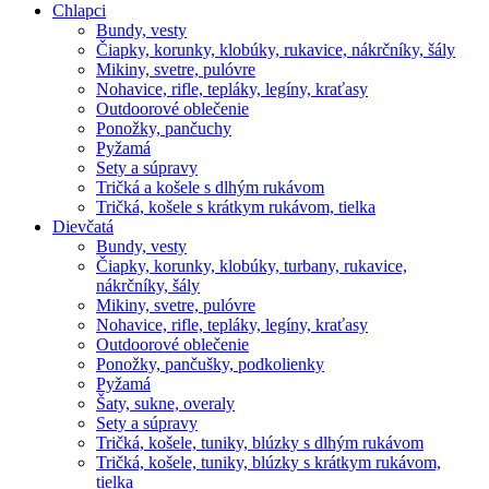
Chlapci
Bundy, vesty
Čiapky, korunky, klobúky, rukavice, nákrčníky, šály
Mikiny, svetre, pulóvre
Nohavice, rifle, tepláky, legíny, kraťasy
Outdoorové oblečenie
Ponožky, pančuchy
Pyžamá
Sety a súpravy
Tričká a košele s dlhým rukávom
Tričká, košele s krátkym rukávom, tielka
Dievčatá
Bundy, vesty
Čiapky, korunky, klobúky, turbany, rukavice,
nákrčníky, šály
Mikiny, svetre, pulóvre
Nohavice, rifle, tepláky, legíny, kraťasy
Outdoorové oblečenie
Ponožky, pančušky, podkolienky
Pyžamá
Šaty, sukne, overaly
Sety a súpravy
Tričká, košele, tuniky, blúzky s dlhým rukávom
Tričká, košele, tuniky, blúzky s krátkym rukávom,
tielka