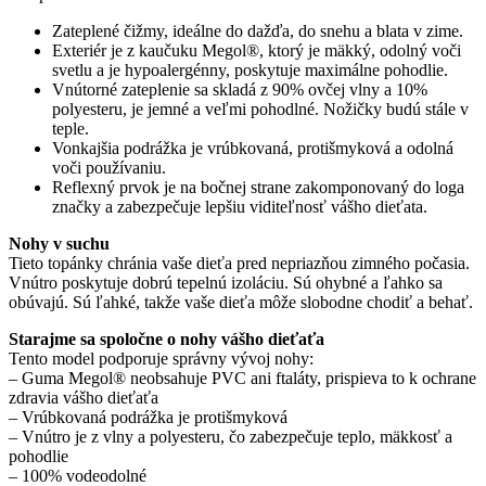
Zateplené čižmy, ideálne do dažďa, do snehu a blata v zime.
Exteriér je z kaučuku Megol®, ktorý je mäkký, odolný voči
svetlu a je hypoalergénny, poskytuje maximálne pohodlie.
Vnútorné zateplenie sa skladá z 90% ovčej vlny a 10%
polyesteru, je jemné a veľmi pohodlné. Nožičky budú stále v
teple.
Vonkajšia podrážka je vrúbkovaná, protišmyková a odolná
voči používaniu.
Reflexný prvok je na bočnej strane zakomponovaný do loga
značky a zabezpečuje lepšiu viditeľnosť vášho dieťata.
Nohy v suchu
Tieto topánky chránia vaše dieťa pred nepriazňou zimného počasia.
Vnútro poskytuje dobrú tepelnú izoláciu. Sú ohybné a ľahko sa
obúvajú. Sú ľahké, takže vaše dieťa môže slobodne chodiť a behať.
Starajme sa spoločne o nohy vášho dieťaťa
Tento model podporuje správny vývoj nohy:
– Guma Megol® neobsahuje PVC ani ftaláty, prispieva to k ochrane
zdravia vášho dieťaťa
– Vrúbkovaná podrážka je protišmyková
– Vnútro je z vlny a polyesteru, čo zabezpečuje teplo, mäkkosť a
pohodlie
– 100% vodeodolné