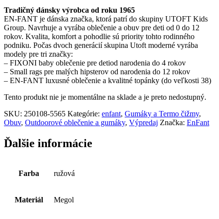
Tradičný dánsky výrobca od roku 1965
EN-FANT je dánska značka, ktorá patrí do skupiny UTOFT Kids
Group. Navrhuje a vyrába oblečenie a obuv pre deti od 0 do 12
rokov. Kvalita, komfort a pohodlie sú priority tohto rodinného
podniku. Počas dvoch generácií skupina Utoft moderné vyrába
modely pre tri značky:
– FIXONI baby oblečenie pre detiod narodenia do 4 rokov
– Small rags pre malých hipsterov od narodenia do 12 rokov
– EN-FANT luxusné oblečenie a kvalitné topánky (do veľkosti 38)
Tento produkt nie je momentálne na sklade a je preto nedostupný.
SKU:
250108-5565
Kategórie:
enfant
,
Gumáky a Termo čižmy
,
Obuv
,
Outdoorové oblečenie a gumáky
,
Výpredaj
Značka:
EnFant
Ďalšie informácie
Farba
ružová
Materiál
Megol