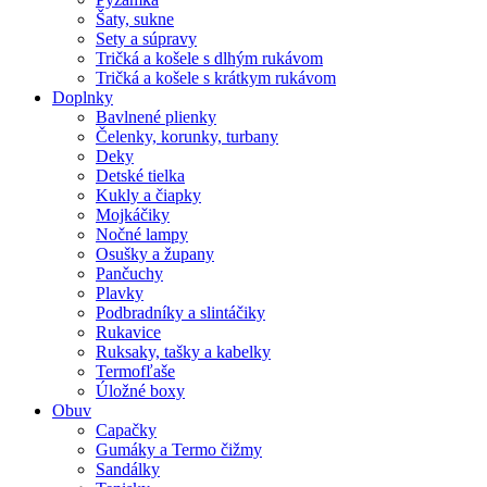
Šaty, sukne
Sety a súpravy
Tričká a košele s dlhým rukávom
Tričká a košele s krátkym rukávom
Doplnky
Bavlnené plienky
Čelenky, korunky, turbany
Deky
Detské tielka
Kukly a čiapky
Mojkáčiky
Nočné lampy
Osušky a župany
Pančuchy
Plavky
Podbradníky a slintáčiky
Rukavice
Ruksaky, tašky a kabelky
Termofľaše
Úložné boxy
Obuv
Capačky
Gumáky a Termo čižmy
Sandálky