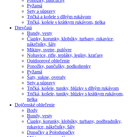
Ponožky, pančuchy
Pyžamá
Sety a súpravy
Tričká a košele s dlhým rukávom
Tričká, košele s krátkym rukávom, tielka
Dievčatá
Bundy, vesty
Čiapky, korunky, klobúky, turbany, rukavice,
nákrčníky, šály
Mikiny, svetre, pulóvre
Nohavice, rifle, tepláky, legíny, kraťasy
Outdoorové oblečenie
Ponožky, pančušky, podkolienky
Pyžamá
Šaty, sukne, overaly
Sety a súpravy
Tričká, košele, tuniky, blúzky s dlhým rukávom
Tričká, košele, tuniky, blúzky s krátkym rukávom,
tielka
Dojčenské oblečenie
Body
Bundy, vesty
Čiapky, korunky, klobúky, turbany, podbradníky,
rukavice, nákrčníky, šály
Dupačky a Polodupačky