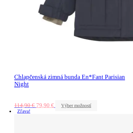
Chlapčenská zimná bunda En*Fant Parisian
Night
114,90
€
79,90
€
Výber možností
Zľava!