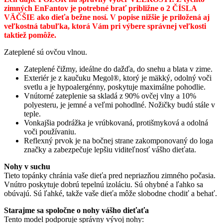
zimných EnFantov je potrebné brať približne o 2 ČÍSLA
V
ÄČŠIE ako dieťa bežne nosí. V popise nižšie je priložená aj
veľkostná tabuľka, ktorá Vám pri výbere správnej veľkosti
taktiež pomôže.
Zateplené sú ovčou vlnou.
Zateplené čižmy, ideálne do dažďa, do snehu a blata v zime.
Exteriér je z kaučuku Megol®, ktorý je mäkký, odolný voči
svetlu a je hypoalergénny, poskytuje maximálne pohodlie.
Vnútorné zateplenie sa skladá z 90% ovčej vlny a 10%
polyesteru, je jemné a veľmi pohodlné. Nožičky budú stále v
teple.
Vonkajšia podrážka je vrúbkovaná, protišmyková a odolná
voči používaniu.
Reflexný prvok je na bočnej strane zakomponovaný do loga
značky a zabezpečuje lepšiu viditeľnosť vášho dieťata.
Nohy v suchu
Tieto topánky chránia vaše dieťa pred nepriazňou zimného počasia.
Vnútro poskytuje dobrú tepelnú izoláciu. Sú ohybné a ľahko sa
obúvajú. Sú ľahké, takže vaše dieťa môže slobodne chodiť a behať.
Starajme sa spoločne o nohy vášho dieťaťa
Tento model podporuje správny vývoj nohy: