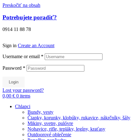
Preskočiť na obsah
Potrebujete poradiť?
0914 11 88 78
Sign in
Create an Account
Username or email
*
Password
*
Login
Lost your password?
0,00 €
0
items
Chlapci
Bundy, vesty
Čiapky, korunky, klobúky, rukavice, nákrčníky, šály
Mikiny, svetre, pulóvre
Nohavice, rifle, tepláky, legíny, kraťasy
Outdoorové oblečenie