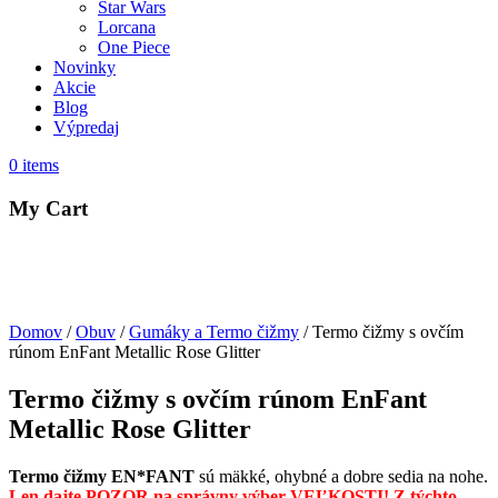
Star Wars
Lorcana
One Piece
Novinky
Akcie
Blog
Výpredaj
0
items
My Cart
Domov
/
Obuv
/
Gumáky a Termo čižmy
/ Termo čižmy s ovčím
rúnom EnFant Metallic Rose Glitter
Termo čižmy s ovčím rúnom EnFant
Metallic Rose Glitter
Termo čižmy EN*FANT
sú mäkké, ohybné a dobre sedia na nohe.
Len dajte POZOR na správny výber VEĽKOSTI
!
Z týchto