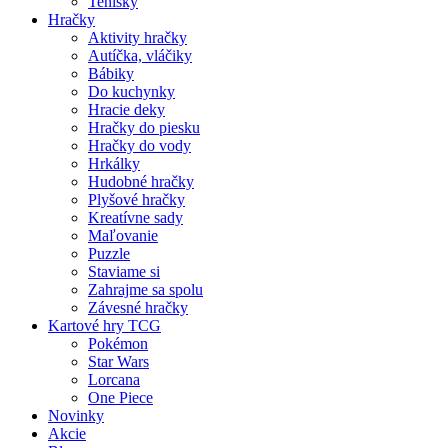
Tenisky
Hračky
Aktivity hračky
Autíčka, vláčiky
Bábiky
Do kuchynky
Hracie deky
Hračky do piesku
Hračky do vody
Hrkálky
Hudobné hračky
Plyšové hračky
Kreatívne sady
Maľovanie
Puzzle
Staviame si
Zahrajme sa spolu
Závesné hračky
Kartové hry TCG
Pokémon
Star Wars
Lorcana
One Piece
Novinky
Akcie