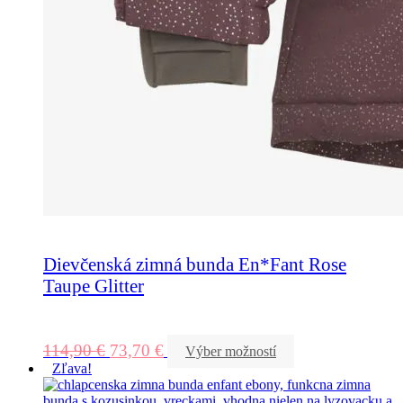
Dievčenská zimná bunda En*Fant Rose
Taupe Glitter
114,90
€
73,70
€
Výber možností
Zľava!