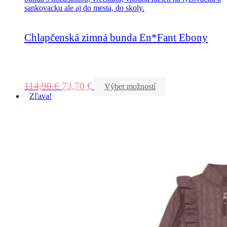
Chlapčenská zimná bunda En*Fant Ebony
114,90
€
73,70
€
Výber možností
Zľava!