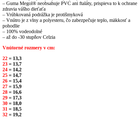
– Guma Megol® neobsahuje PVC ani ftaláty, prispieva to k ochrane
zdravia vášho dieťaťa
– Vrúbkovaná podrážka je protišmyková
– Vnútro je z vlny a polyesteru, čo zabezpečuje teplo, mäkkosť a
pohodlie
– 100% vodeodolné
– až do -30 stupňov Celzia
Vnútorné rozmery v cm:
22
= 13,3
23
= 13,7
24
= 14,2
25
= 14,7
26
= 15,4
27
= 15,9
28
= 16,6
29
= 17,3
30
= 18,0
31
= 18,5
32
= 19,2