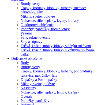
Bundy, vesty
Čiapky, korunky, klobúky, turbany, rukavice,
nákrčníky, šály
Mikiny, svetre, pulóvre
Nohavice, rifle, tepláky, legíny, kraťasy
Outdoorové oblečenie
Ponožky, pančušky, podkolienky
Pyžamá
Šaty, sukne, overaly
Sety a súpravy
Tričká, košele, tuniky, blúzky s dlhým rukávom
Tričká, košele, tuniky, blúzky s krátkym rukávom,
tielka
Dojčenské oblečenie
Body
Bundy, vesty
Čiapky, korunky, klobúky, turbany, podbradníky,
rukavice, nákrčníky, šály
Dupačky a Polodupačky
Mikiny, svetre, pulóvre
Na krstiny
Nohavice, rifle, tepláky, legíny, kraťasy
Overaly
Ponožky, pančušky
Pyžamká