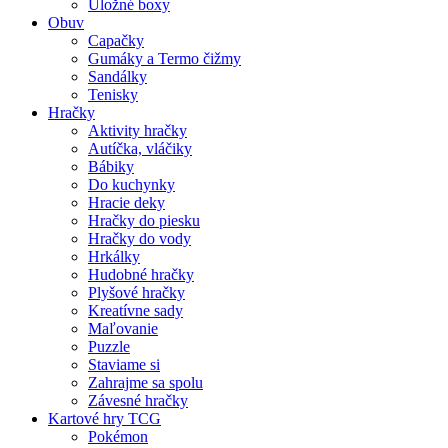
Úložné boxy
Obuv
Capačky
Gumáky a Termo čižmy
Sandálky
Tenisky
Hračky
Aktivity hračky
Autíčka, vláčiky
Bábiky
Do kuchynky
Hracie deky
Hračky do piesku
Hračky do vody
Hrkálky
Hudobné hračky
Plyšové hračky
Kreatívne sady
Maľovanie
Puzzle
Staviame si
Zahrajme sa spolu
Závesné hračky
Kartové hry TCG
Pokémon