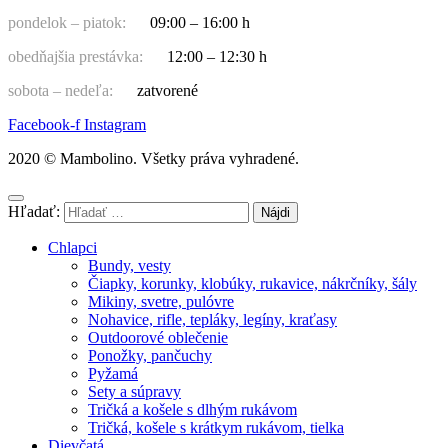
pondelok – piatok:
09:00 – 16:00 h
obedňajšia prestávka:
12:00 – 12:30 h
sobota – nedeľa:
zatvorené
Facebook-f
Instagram
2020 © Mambolino. Všetky práva vyhradené.
Hľadať:
Chlapci
Bundy, vesty
Čiapky, korunky, klobúky, rukavice, nákrčníky, šály
Mikiny, svetre, pulóvre
Nohavice, rifle, tepláky, legíny, kraťasy
Outdoorové oblečenie
Ponožky, pančuchy
Pyžamá
Sety a súpravy
Tričká a košele s dlhým rukávom
Tričká, košele s krátkym rukávom, tielka
Dievčatá