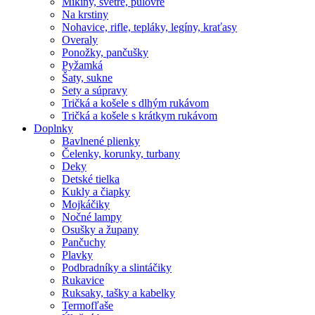
Mikiny, svetre, pulóvre
Na krstiny
Nohavice, rifle, tepláky, legíny, kraťasy
Overaly
Ponožky, pančušky
Pyžamká
Šaty, sukne
Sety a súpravy
Tričká a košele s dlhým rukávom
Tričká a košele s krátkym rukávom
Doplnky
Bavlnené plienky
Čelenky, korunky, turbany
Deky
Detské tielka
Kukly a čiapky
Mojkáčiky
Nočné lampy
Osušky a župany
Pančuchy
Plavky
Podbradníky a slintáčiky
Rukavice
Ruksaky, tašky a kabelky
Termofľaše