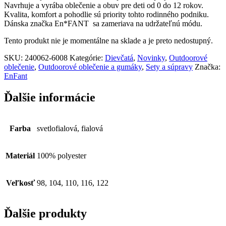
Navrhuje a vyrába oblečenie a obuv pre deti od 0 do 12 rokov.
Kvalita, komfort a pohodlie sú priority tohto rodinného podniku.
Dánska značka En*FANT sa zameriava na udržateľnú módu.
Tento produkt nie je momentálne na sklade a je preto nedostupný.
SKU:
240062-6008
Kategórie:
Dievčatá
,
Novinky
,
Outdoorové
oblečenie
,
Outdoorové oblečenie a gumáky
,
Sety a súpravy
Značka:
EnFant
Ďalšie informácie
Farba
svetlofialová, fialová
Materiál
100% polyester
Veľkosť
98, 104, 110, 116, 122
Ďalšie produkty