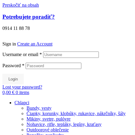
Preskočiť na obsah
Potrebujete poradiť?
0914 11 88 78
Sign in
Create an Account
Username or email
*
Password
*
Login
Lost your password?
0,00 €
0
items
Chlapci
Bundy, vesty
Čiapky, korunky, klobúky, rukavice, nákrčníky, šály
Mikiny, svetre, pulóvre
Nohavice, rifle, tepláky, legíny, kraťasy
Outdoorové oblečenie