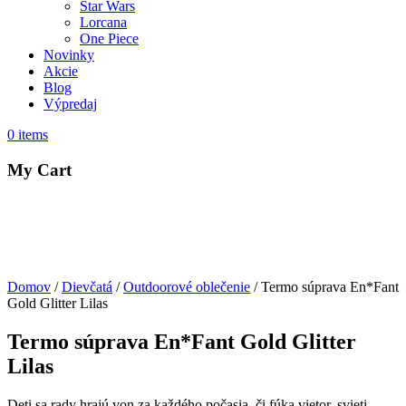
Star Wars
Lorcana
One Piece
Novinky
Akcie
Blog
Výpredaj
0
items
My Cart
Domov
/
Dievčatá
/
Outdoorové oblečenie
/ Termo súprava En*Fant
Gold Glitter Lilas
Termo súprava En*Fant Gold Glitter
Lilas
Deti sa rady hrajú von za každého počasia, či fúka vietor, svieti