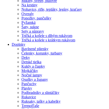
Mikiny, svetre, pulóvre
Na krstiny
Nohavice, rifle, tepláky, legíny, kraťasy
Overaly
Ponožky, pančušky
Pyžamká
Šaty, sukne
Sety a súpravy
Tričká a košele s dlhým rukávom
Tričká a košele s krátkym rukávom
Doplnky
Bavlnené plienky
Čelenky, korunky, turbany
Deky
Detské tielka
Kukly a čiapky
Mojkáčiky
Nočné lampy
Osušky a župany
Pančuchy
Plavky
Podbradníky a slintáčiky
Rukavice
Ruksaky, tašky a kabelky
Termofľaše