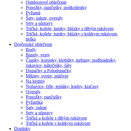
Outdoorové oblečenie
Ponožky, pančušky, podkolienky
Pyžamá
Šaty, sukne, overaly
Sety a súpravy
Tričká, košele, tuniky, blúzky s dlhým rukávom
Tričká, košele, tuniky, blúzky s krátkym rukávom,
tielka
Dojčenské oblečenie
Body
Bundy, vesty
Čiapky, korunky, klobúky, turbany, podbradníky,
rukavice, nákrčníky, šály
Dupačky a Polodupačky
Mikiny, svetre, pulóvre
Na krstiny
Nohavice, rifle, tepláky, legíny, kraťasy
Overaly
Ponožky, pančušky
Pyžamká
Šaty, sukne
Sety a súpravy
Tričká a košele s dlhým rukávom
Tričká a košele s krátkym rukávom
Doplnky