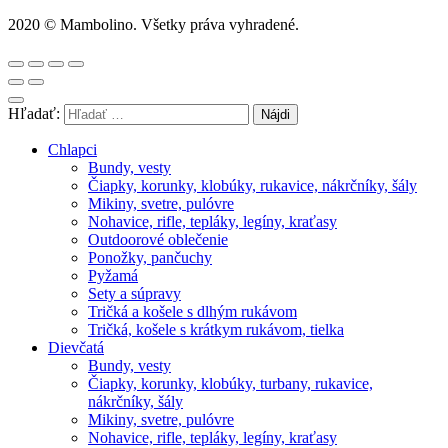
2020 © Mambolino. Všetky práva vyhradené.
Hľadať:
Chlapci
Bundy, vesty
Čiapky, korunky, klobúky, rukavice, nákrčníky, šály
Mikiny, svetre, pulóvre
Nohavice, rifle, tepláky, legíny, kraťasy
Outdoorové oblečenie
Ponožky, pančuchy
Pyžamá
Sety a súpravy
Tričká a košele s dlhým rukávom
Tričká, košele s krátkym rukávom, tielka
Dievčatá
Bundy, vesty
Čiapky, korunky, klobúky, turbany, rukavice,
nákrčníky, šály
Mikiny, svetre, pulóvre
Nohavice, rifle, tepláky, legíny, kraťasy