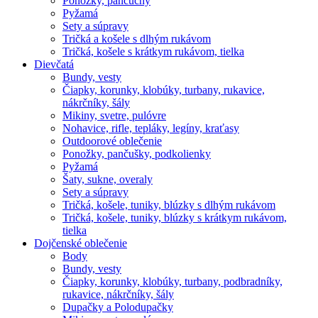
Ponožky, pančuchy
Pyžamá
Sety a súpravy
Tričká a košele s dlhým rukávom
Tričká, košele s krátkym rukávom, tielka
Dievčatá
Bundy, vesty
Čiapky, korunky, klobúky, turbany, rukavice,
nákrčníky, šály
Mikiny, svetre, pulóvre
Nohavice, rifle, tepláky, legíny, kraťasy
Outdoorové oblečenie
Ponožky, pančušky, podkolienky
Pyžamá
Šaty, sukne, overaly
Sety a súpravy
Tričká, košele, tuniky, blúzky s dlhým rukávom
Tričká, košele, tuniky, blúzky s krátkym rukávom,
tielka
Dojčenské oblečenie
Body
Bundy, vesty
Čiapky, korunky, klobúky, turbany, podbradníky,
rukavice, nákrčníky, šály
Dupačky a Polodupačky