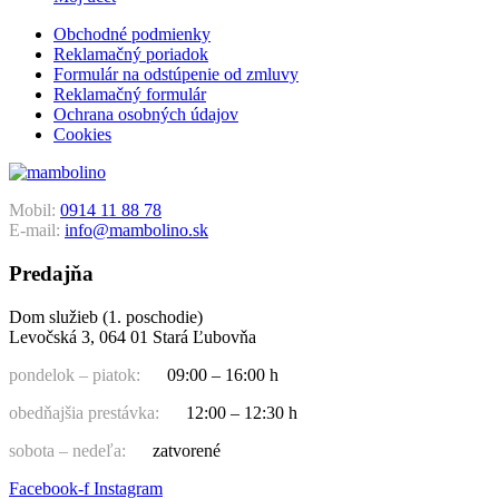
Obchodné podmienky
Reklamačný poriadok
Formulár na odstúpenie od zmluvy
Reklamačný formulár
Ochrana osobných údajov
Cookies
Mobil:
0914 11 88 78
E-mail:
info@mambolino.sk
Predajňa
Dom služieb (1. poschodie)
Levočská 3, 064 01 Stará Ľubovňa
pondelok – piatok:
09:00 – 16:00 h
obedňajšia prestávka:
12:00 – 12:30 h
sobota – nedeľa:
zatvorené
Facebook-f
Instagram