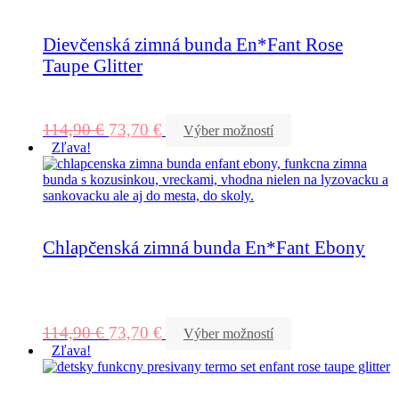
Dievčenská zimná bunda En*Fant Rose
Taupe Glitter
114,90
€
73,70
€
Výber možností
Zľava!
Chlapčenská zimná bunda En*Fant Ebony
114,90
€
73,70
€
Výber možností
Zľava!