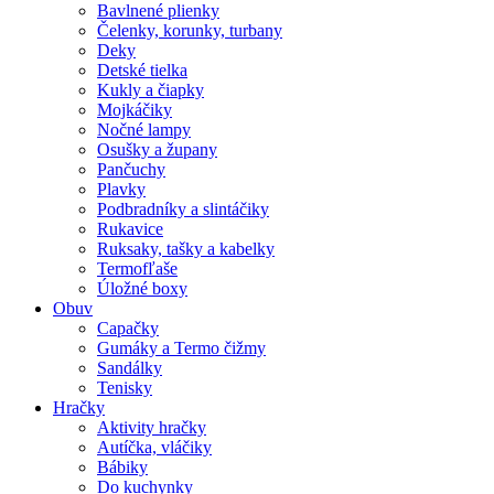
Bavlnené plienky
Čelenky, korunky, turbany
Deky
Detské tielka
Kukly a čiapky
Mojkáčiky
Nočné lampy
Osušky a župany
Pančuchy
Plavky
Podbradníky a slintáčiky
Rukavice
Ruksaky, tašky a kabelky
Termofľaše
Úložné boxy
Obuv
Capačky
Gumáky a Termo čižmy
Sandálky
Tenisky
Hračky
Aktivity hračky
Autíčka, vláčiky
Bábiky
Do kuchynky