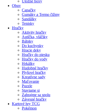
Úložné boxy
Obuv
Capačky
Gumáky a Termo čižmy
Sandálky
Tenisky
Hračky
Aktivity hračky
Autíčka, vláčiky
Bábiky
Do kuchynky
Hracie deky
Hračky do piesku
Hračky do vody
Hrkálky
Hudobné hračky
Plyšové hračky
Kreatívne sady
Maľovanie
Puzzle
Staviame si
Zahrajme sa spolu
Závesné hračky
Kartové hry TCG
Pokémon