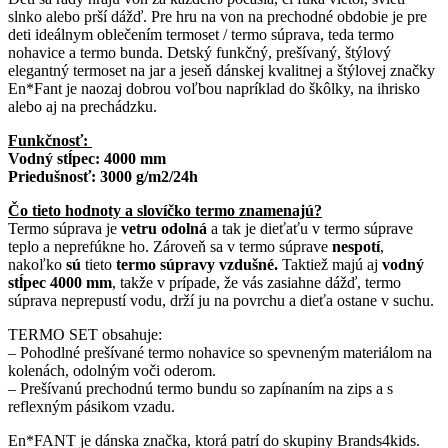
slnko alebo prší dážď. Pre hru na von na prechodné obdobie je pre
deti ideálnym oblečením termoset / termo súprava, teda termo
nohavice a termo bunda. Detský funkčný, prešívaný, štýlový
elegantný termoset na jar a jeseň dánskej kvalitnej a štýlovej značky
En*Fant je naozaj dobrou voľbou napríklad do škôlky, na ihrisko
alebo aj na prechádzku.
Funkčnosť:
Vodný stĺpec: 4000 mm
Priedušnosť: 3000 g/m2/24h
Čo tieto hodnoty a slovíčko termo znamenajú?
Termo súprava je
vetru odolná
a tak je dieťaťu v termo súprave
teplo a neprefúkne ho. Zároveň sa v termo súprave
nespotí
,
nakoľko
sú
tieto
termo súpravy vzdušné.
Taktiež majú aj
vodný
stĺpec 4000 mm
, takže v prípade, že vás zasiahne dážď, termo
súprava neprepustí vodu, drží ju na povrchu a dieťa ostane v suchu.
TERMO SET obsahuje:
– Pohodlné prešívané termo nohavice so spevneným materiálom na
kolenách, odolným voči oderom.
– Prešívanú prechodnú termo bundu so zapínaním na zips a s
reflexným pásikom vzadu.
En*FANT je dánska značka, ktorá patrí do skupiny Brands4kids.