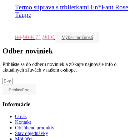
Termo súprava s trblietkami En*Fant Rose
Taupe
84,90
€
71,90
€
Výber možností
Odber noviniek
Prihláste sa do odberu noviniek a získajte najnovšie info o
aktuálnych zľavách v našom e-shope.
Prihlásiť sa
Informácie
O nás
Kontakt
Obľúbené produkty
Stav objednávky
Môj účet