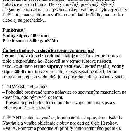
nohavice a termo bunda. Detský funkčný, prešívaný, štýlový
elegantný termoset na jar a jeseň dánskej kvalitnej a štýlovej značky
En*Fant je naozaj dobrou voľbou napríklad do škôlky, na ihrisko
alebo aj na prechádzku.
Funkčnosť:
Vodný stĺpec: 4000 mm
Priedušnosť: 3000 g/m2/24h
Čo tieto hodnoty a slovíčko termo znamenajú?
Termo súprava je
vetru odolná
a tak je dieťaťu v termo súprave
teplo a neprefúkne ho. Zároveň sa v termo súprave
nespotí
,
nakoľko
sú
tieto
termo súpravy vzdušné.
Taktiež majú aj
vodný
stĺpec 4000 mm
, takže v prípade, že vás zasiahne dážď, termo
súprava neprepustí vodu, drží ju na povrchu a dieťa ostane v suchu.
TERMO SET obsahuje:
– Pohodlné prešívané termo nohavice so spevneným materiálom na
kolenách, odolným voči oderom.
– Prešívanú prechodnú termo bundu so zapínaním na zips a s
reflexným pásikom vzadu.
En*FANT je dánska značka, ktorá patrí do skupiny Brands4kids.
Navrhuje a vyrába oblečenie a obuv pre deti od 0 do 12 rokov.
Kvalita, komfort a pohodlie sú priority tohto rodinného podniku.