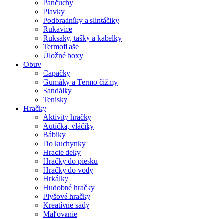
Pančuchy
Plavky
Podbradníky a slintáčiky
Rukavice
Ruksaky, tašky a kabelky
Termofľaše
Úložné boxy
Obuv
Capačky
Gumáky a Termo čižmy
Sandálky
Tenisky
Hračky
Aktivity hračky
Autíčka, vláčiky
Bábiky
Do kuchynky
Hracie deky
Hračky do piesku
Hračky do vody
Hrkálky
Hudobné hračky
Plyšové hračky
Kreatívne sady
Maľovanie