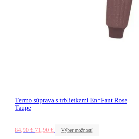
Termo súprava s trblietkami En*Fant Rose
Taupe
84,90
€
71,90
€
Výber možností