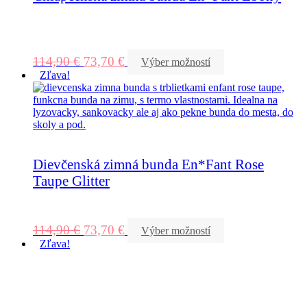
114,90
€
73,70
€
Výber možností
Zľava!
Dievčenská zimná bunda En*Fant Rose
Taupe Glitter
114,90
€
73,70
€
Výber možností
Zľava!