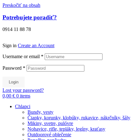
Preskočiť na obsah
Potrebujete poradiť?
0914 11 88 78
Sign in
Create an Account
Username or email
*
Password
*
Login
Lost your password?
0,00 €
0
items
Chlapci
Bundy, vesty
Čiapky, korunky, klobúky, rukavice, nákrčníky, šály
Mikiny, svetre, pulóvre
Nohavice, rifle, tepláky, legíny, kraťasy
Outdoorové oblečenie