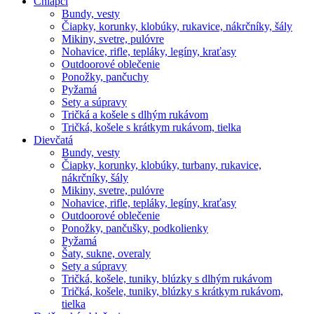
Chlapci
Bundy, vesty
Čiapky, korunky, klobúky, rukavice, nákrčníky, šály
Mikiny, svetre, pulóvre
Nohavice, rifle, tepláky, legíny, kraťasy
Outdoorové oblečenie
Ponožky, pančuchy
Pyžamá
Sety a súpravy
Tričká a košele s dlhým rukávom
Tričká, košele s krátkym rukávom, tielka
Dievčatá
Bundy, vesty
Čiapky, korunky, klobúky, turbany, rukavice,
nákrčníky, šály
Mikiny, svetre, pulóvre
Nohavice, rifle, tepláky, legíny, kraťasy
Outdoorové oblečenie
Ponožky, pančušky, podkolienky
Pyžamá
Šaty, sukne, overaly
Sety a súpravy
Tričká, košele, tuniky, blúzky s dlhým rukávom
Tričká, košele, tuniky, blúzky s krátkym rukávom,
tielka