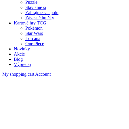
Puzzle
Staviame si
Zahrajme sa spolu
Závesné hračky
Kartové hry TCG
Pokémon
Star Wars
Lorcana
One Piece
Novinky
Akcie
Blog
Výpredaj
My shopping cart
Account