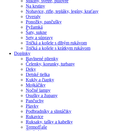
Mikiny, svetre, pulóvre
Na krstiny
Nohavice, rifle, tepláky, legíny, kraťasy
Overaly
Ponožky, pančušky
Pyžamká
Šaty, sukne
Sety a súpravy
Tričká a košele s dlhým rukávom
Tričká a košele s krátkym rukávom
Doplnky
Bavlnené plienky
Čelenky, korunky, turbany
Deky
Detské tielka
Kukly a čiapky
Mojkáčiky
Nočné lampy
Osušky a župany
Pančuchy
Plavky
Podbradníky a slintáčiky
Rukavice
Ruksaky, tašky a kabelky
Termofľaše