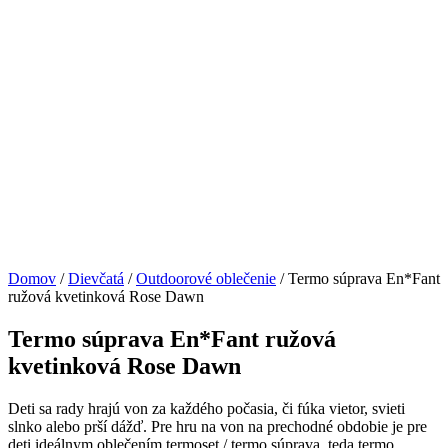
Domov
/
Dievčatá
/
Outdoorové oblečenie
/ Termo súprava En*Fant
ružová kvetinková Rose Dawn
Termo súprava En*Fant ružová
kvetinková Rose Dawn
Deti sa rady hrajú von za každého počasia, či fúka vietor, svieti
slnko alebo prší dážď. Pre hru na von na prechodné obdobie je pre
deti ideálnym oblečením termoset / termo súprava, teda termo