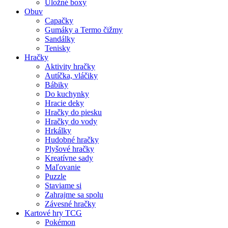
Úložné boxy
Obuv
Capačky
Gumáky a Termo čižmy
Sandálky
Tenisky
Hračky
Aktivity hračky
Autíčka, vláčiky
Bábiky
Do kuchynky
Hracie deky
Hračky do piesku
Hračky do vody
Hrkálky
Hudobné hračky
Plyšové hračky
Kreatívne sady
Maľovanie
Puzzle
Staviame si
Zahrajme sa spolu
Závesné hračky
Kartové hry TCG
Pokémon