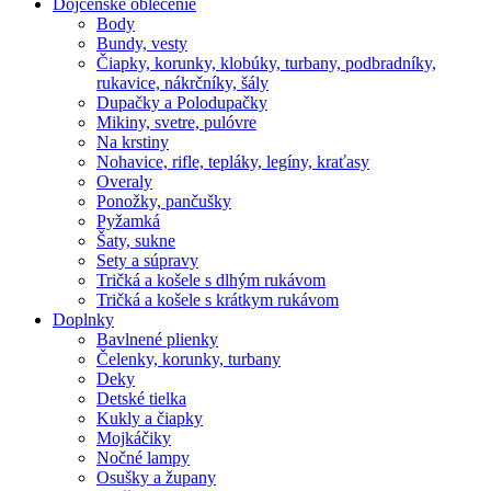
Dojčenské oblečenie
Body
Bundy, vesty
Čiapky, korunky, klobúky, turbany, podbradníky,
rukavice, nákrčníky, šály
Dupačky a Polodupačky
Mikiny, svetre, pulóvre
Na krstiny
Nohavice, rifle, tepláky, legíny, kraťasy
Overaly
Ponožky, pančušky
Pyžamká
Šaty, sukne
Sety a súpravy
Tričká a košele s dlhým rukávom
Tričká a košele s krátkym rukávom
Doplnky
Bavlnené plienky
Čelenky, korunky, turbany
Deky
Detské tielka
Kukly a čiapky
Mojkáčiky
Nočné lampy
Osušky a župany