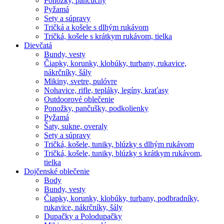
Ponožky, pančuchy
Pyžamá
Sety a súpravy
Tričká a košele s dlhým rukávom
Tričká, košele s krátkym rukávom, tielka
Dievčatá
Bundy, vesty
Čiapky, korunky, klobúky, turbany, rukavice,
nákrčníky, šály
Mikiny, svetre, pulóvre
Nohavice, rifle, tepláky, legíny, kraťasy
Outdoorové oblečenie
Ponožky, pančušky, podkolienky
Pyžamá
Šaty, sukne, overaly
Sety a súpravy
Tričká, košele, tuniky, blúzky s dlhým rukávom
Tričká, košele, tuniky, blúzky s krátkym rukávom,
tielka
Dojčenské oblečenie
Body
Bundy, vesty
Čiapky, korunky, klobúky, turbany, podbradníky,
rukavice, nákrčníky, šály
Dupačky a Polodupačky