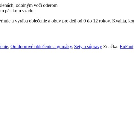
olenách, odolným voči oderom.
ným pásikom vzadu.
uje a vyrába oblečenie a obuv pre deti od 0 do 12 rokov. Kvalita, ko
enie
,
Outdoorové oblečenie a gumáky
,
Sety a súpravy
Značka:
EnFant