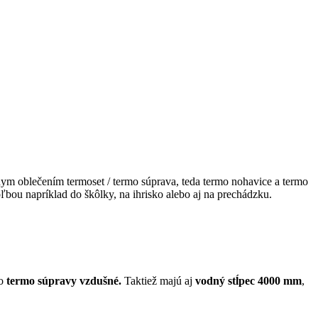
álnym oblečením termoset / termo súprava, teda termo nohavice a termo
ľbou napríklad do škôlky, na ihrisko alebo aj na prechádzku.
to
termo súpravy vzdušné.
Taktiež majú aj
vodný stĺpec 4000 mm
,