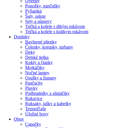
Overaly
Ponožky, pančušky
Pyžamká
Šaty, sukne
Sety a súpravy
Tričká a košele s dlhým rukávom
Tričká a košele s krátkym rukávom
Doplnky
Bavlnené plienky
Čelenky, korunky, turbany
Deky
Detské tielka
Kukly a čiapky
Mojkáčiky
Nočné lampy
Osušky a župany
Pančuchy
Plavky
Podbradníky a slintáčiky
Rukavice
Ruksaky, tašky a kabelky
Termofľaše
Úložné boxy
Obuv
Capačky