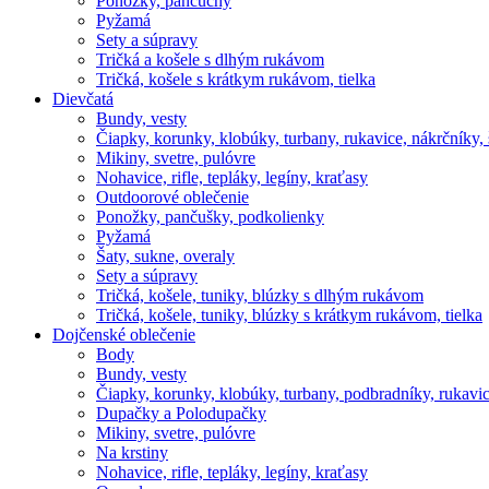
Ponožky, pančuchy
Pyžamá
Sety a súpravy
Tričká a košele s dlhým rukávom
Tričká, košele s krátkym rukávom, tielka
Dievčatá
Bundy, vesty
Čiapky, korunky, klobúky, turbany, rukavice, nákrčníky, 
Mikiny, svetre, pulóvre
Nohavice, rifle, tepláky, legíny, kraťasy
Outdoorové oblečenie
Ponožky, pančušky, podkolienky
Pyžamá
Šaty, sukne, overaly
Sety a súpravy
Tričká, košele, tuniky, blúzky s dlhým rukávom
Tričká, košele, tuniky, blúzky s krátkym rukávom, tielka
Dojčenské oblečenie
Body
Bundy, vesty
Čiapky, korunky, klobúky, turbany, podbradníky, rukavic
Dupačky a Polodupačky
Mikiny, svetre, pulóvre
Na krstiny
Nohavice, rifle, tepláky, legíny, kraťasy