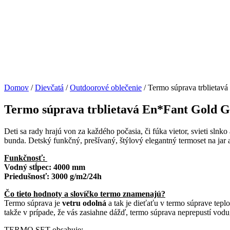
Domov
/
Dievčatá
/
Outdoorové oblečenie
/ Termo súprava trblietavá
Termo súprava trblietavá En*Fant Gold Gl
Deti sa rady hrajú von za každého počasia, či fúka vietor, svieti sln
bunda. Detský funkčný, prešívaný, štýlový elegantný termoset na jar 
Funkčnosť:
Vodný stĺpec: 4000 mm
Priedušnosť: 3000 g/m2/24h
Čo tieto hodnoty a slovíčko termo znamenajú?
Termo súprava je
vetru odolná
a tak je dieťaťu v termo súprave tepl
takže v prípade, že vás zasiahne dážď, termo súprava neprepustí vodu,
TERMO SET obsahuje: