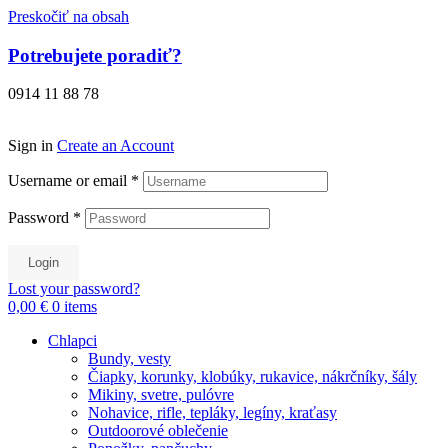
Preskočiť na obsah
Potrebujete poradiť?
0914 11 88 78
Sign in
Create an Account
Username or email
*
Password
*
Login
Lost your password?
0,00 €
0
items
Chlapci
Bundy, vesty
Čiapky, korunky, klobúky, rukavice, nákrčníky, šály
Mikiny, svetre, pulóvre
Nohavice, rifle, tepláky, legíny, kraťasy
Outdoorové oblečenie