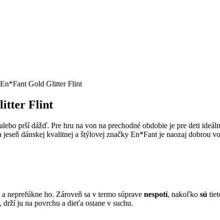
 En*Fant Gold Glitter Flint
itter Flint
ko alebo prší dážď. Pre hru na von na prechodné obdobie je pre deti ide
a jeseň dánskej kvalitnej a štýlovej značky En*Fant je naozaj dobrou vo
o a neprefúkne ho. Zároveň sa v termo súprave
nespotí
, nakoľko
sú
tie
 drží ju na povrchu a dieťa ostane v suchu.