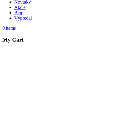
Novinky
Akcie
Blog
Výpredaj
0
items
My Cart