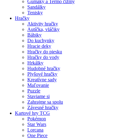
Gumáky a Termo čižmy
Sandálky
Tenisky
Hračky
Aktivity hračky
Autíčka, vláčiky
Bábiky
Do kuchynky
Hracie deky
Hračky do piesku
Hračky do vody
Hrkálky
Hudobné hračky
Plyšové hračky
Kreatívne sady
Maľovanie
Puzzle
Staviame si
Zahrajme sa spolu
Závesné hračky
Kartové hry TCG
Pokémon
Star Wars
Lorcana
One Piece