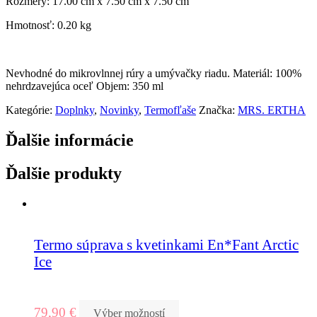
Rozmery: 17.00 cm x 7.50 cm x 7.50 cm
Hmotnosť: 0.20 kg
Nevhodné do mikrovlnnej rúry a umývačky riadu. Materiál: 100%
nehrdzavejúca oceľ Objem: 350 ml
Kategórie:
Doplnky
,
Novinky
,
Termofľaše
Značka:
MRS. ERTHA
Ďalšie informácie
Ďalšie produkty
Termo súprava s kvetinkami En*Fant Arctic
Ice
79,90
€
Výber možností