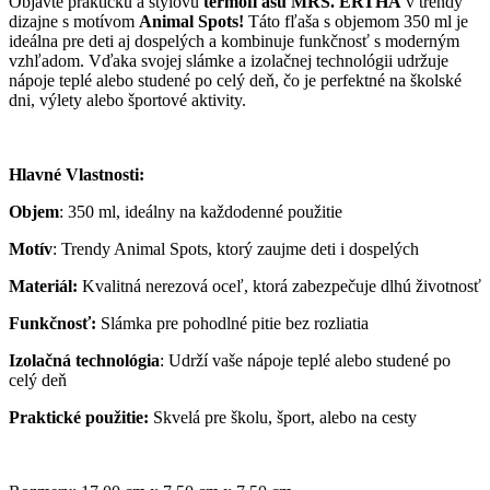
Objavte praktickú a štýlovú
termofľašu MRS. ERTHA
v trendy
dizajne s motívom
Animal Spots!
Táto fľaša s objemom 350 ml je
ideálna pre deti aj dospelých a kombinuje funkčnosť s moderným
vzhľadom. Vďaka svojej slámke a izolačnej technológii udržuje
nápoje teplé alebo studené po celý deň, čo je perfektné na školské
dni, výlety alebo športové aktivity.
Hlavné Vlastnosti:
Objem
: 350 ml, ideálny na každodenné použitie
Motív
: Trendy Animal Spots, ktorý zaujme deti i dospelých
Materiál:
Kvalitná nerezová oceľ, ktorá zabezpečuje dlhú životnosť
Funkčnosť:
Slámka pre pohodlné pitie bez rozliatia
Izolačná technológia
: Udrží vaše nápoje teplé alebo studené po
celý deň
Praktické použitie:
Skvelá pre školu, šport, alebo na cesty