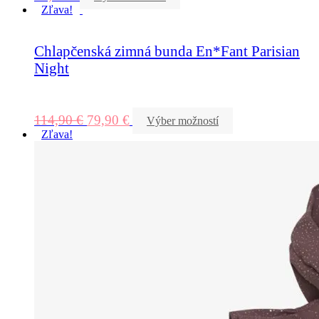
Zľava!
Chlapčenská zimná bunda En*Fant Parisian
Night
114,90
€
79,90
€
Výber možností
Zľava!