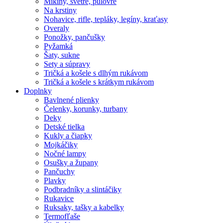
Mikiny, svetre, pulóvre
Na krstiny
Nohavice, rifle, tepláky, legíny, kraťasy
Overaly
Ponožky, pančušky
Pyžamká
Šaty, sukne
Sety a súpravy
Tričká a košele s dlhým rukávom
Tričká a košele s krátkym rukávom
Doplnky
Bavlnené plienky
Čelenky, korunky, turbany
Deky
Detské tielka
Kukly a čiapky
Mojkáčiky
Nočné lampy
Osušky a župany
Pančuchy
Plavky
Podbradníky a slintáčiky
Rukavice
Ruksaky, tašky a kabelky
Termofľaše