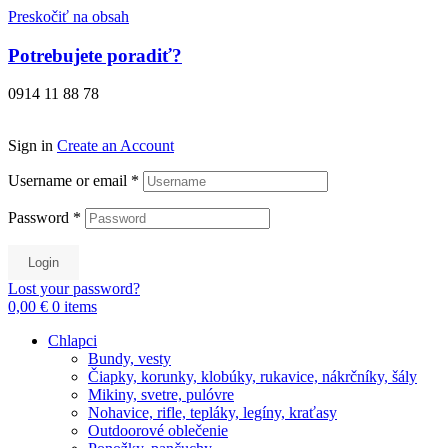
Preskočiť na obsah
Potrebujete poradiť?
0914 11 88 78
Sign in
Create an Account
Username or email
*
Password
*
Login
Lost your password?
0,00 €
0
items
Chlapci
Bundy, vesty
Čiapky, korunky, klobúky, rukavice, nákrčníky, šály
Mikiny, svetre, pulóvre
Nohavice, rifle, tepláky, legíny, kraťasy
Outdoorové oblečenie