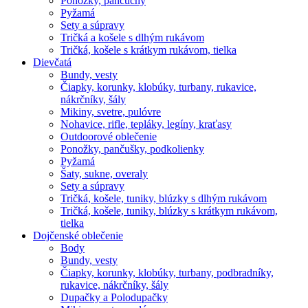
Ponožky, pančuchy
Pyžamá
Sety a súpravy
Tričká a košele s dlhým rukávom
Tričká, košele s krátkym rukávom, tielka
Dievčatá
Bundy, vesty
Čiapky, korunky, klobúky, turbany, rukavice,
nákrčníky, šály
Mikiny, svetre, pulóvre
Nohavice, rifle, tepláky, legíny, kraťasy
Outdoorové oblečenie
Ponožky, pančušky, podkolienky
Pyžamá
Šaty, sukne, overaly
Sety a súpravy
Tričká, košele, tuniky, blúzky s dlhým rukávom
Tričká, košele, tuniky, blúzky s krátkym rukávom,
tielka
Dojčenské oblečenie
Body
Bundy, vesty
Čiapky, korunky, klobúky, turbany, podbradníky,
rukavice, nákrčníky, šály
Dupačky a Polodupačky