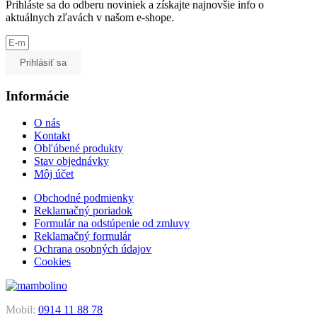
Prihláste sa do odberu noviniek a získajte najnovšie info o
aktuálnych zľavách v našom e-shope.
Prihlásiť sa
Informácie
O nás
Kontakt
Obľúbené produkty
Stav objednávky
Môj účet
Obchodné podmienky
Reklamačný poriadok
Formulár na odstúpenie od zmluvy
Reklamačný formulár
Ochrana osobných údajov
Cookies
Mobil:
0914 11 88 78