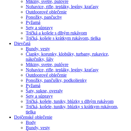
Mikiny, svetre, pulóvre
Nohavice, rifle, tepláky, legíny, kraťasy
Outdoorové oblečenie
Ponožky, pančuchy
Pyžamá
Sety a súpravy
Tričká a košele s dlhým rukávom
Tričká, košele s krátkym rukávom, tielka
Dievčatá
Bundy, vesty
Čiapky, korunky, klobúky, turbany, rukavice,
nákrčníky, šály
Mikiny, svetre, pulóvre
Nohavice, rifle, tepláky, legíny, kraťasy
Outdoorové oblečenie
Ponožky, pančušky, podkolienky
Pyžamá
Šaty, sukne, overaly
Sety a súpravy
Tričká, košele, tuniky, blúzky s dlhým rukávom
Tričká, košele, tuniky, blúzky s krátkym rukávom,
tielka
Dojčenské oblečenie
Body
Bundy, vesty