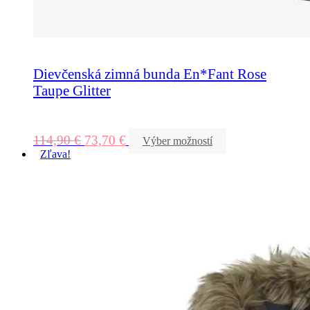
Dievčenská zimná bunda En*Fant Rose
Taupe Glitter
114,90
€
73,70
€
Výber možností
Zľava!