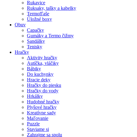
Rukavice
Ruksaky, tašky a kabelky
Termofľaše
Úložné boxy
Obuv
Capačky
Gumáky a Termo čižmy
Sandálky
Tenisky
Hračky
Aktivity hračky
Autíčka, vláčiky
Bábiky
Do kuchynky
Hracie deky
Hračky do piesku
Hračky do vody
Hrkálky
Hudobné hračky
Plyšové hračky
Kreatívne sady
Maľovanie
Puzzle
Staviame si
Zahrajme sa spolu