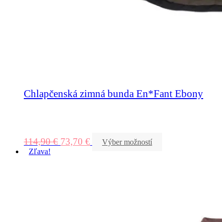
Chlapčenská zimná bunda En*Fant Ebony
114,90
€
73,70
€
Výber možností
Zľava!