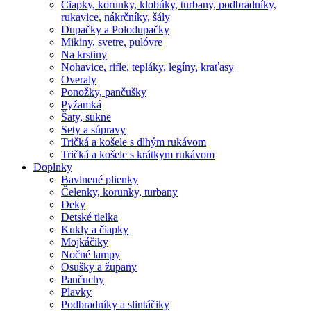
Čiapky, korunky, klobúky, turbany, podbradníky,
rukavice, nákrčníky, šály
Dupačky a Polodupačky
Mikiny, svetre, pulóvre
Na krstiny
Nohavice, rifle, tepláky, legíny, kraťasy
Overaly
Ponožky, pančušky
Pyžamká
Šaty, sukne
Sety a súpravy
Tričká a košele s dlhým rukávom
Tričká a košele s krátkym rukávom
Doplnky
Bavlnené plienky
Čelenky, korunky, turbany
Deky
Detské tielka
Kukly a čiapky
Mojkáčiky
Nočné lampy
Osušky a župany
Pančuchy
Plavky
Podbradníky a slintáčiky