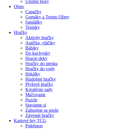
Úložné boxy
Obuv
Capačky
Gumáky a Termo čižmy
Sandálky
Tenisky
Hračky
Aktivity hračky
Autíčka, vláčiky
Bábiky
Do kuchynky
Hracie deky
Hračky do piesku
Hračky do vody
Hrkálky
Hudobné hračky
Plyšové hračky
Kreatívne sady
Maľovanie
Puzzle
Staviame si
Zahrajme sa spolu
Závesné hračky
Kartové hry TCG
Pokémon