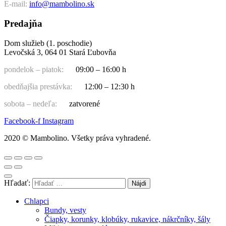
E-mail:
info@mambolino.sk
Predajňa
Dom služieb (1. poschodie)
Levočská 3, 064 01 Stará Ľubovňa
pondelok – piatok:
09:00 – 16:00 h
obedňajšia prestávka:
12:00 – 12:30 h
sobota – nedeľa:
zatvorené
Facebook-f
Instagram
2020 © Mambolino. Všetky práva vyhradené.
Hľadať:
Chlapci
Bundy, vesty
Čiapky, korunky, klobúky, rukavice, nákrčníky, šály